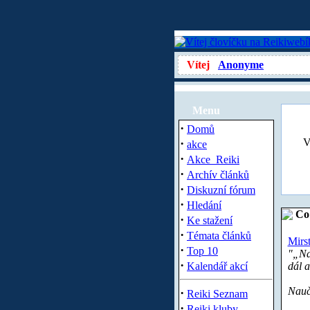
Vítej
Anonyme
Menu
·
Domů
·
V
akce
·
Akce_Reiki
·
Archív článků
·
Diskuzní fórum
·
Hledání
Co 
·
Ke stažení
·
Témata článků
Mirs
·
Top 10
"„Nau
·
Kalendář akcí
dál a
Nauči
·
Reiki Seznam
·
Reiki kluby