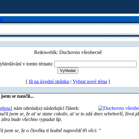
Reikiwebík: Duchovno všeobecně
yhledávání v tomto tématu:
[
Jít na úvodní stránku
|
Vybrat nové téma
]
jsem se naučil...
tebou1
nám odeslal(a) následující článek:
čil jsem se, že ať se stane cokoliv, ať se to zdá dnes sebehorší, život j
 zítra bude všechno vypadat líp.
l jsem se, že o člověku ti hodně napovědí tři věci: "