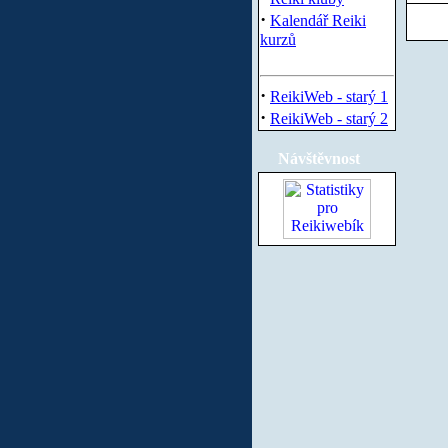
·
Kalendář Reiki
kurzů
·
ReikiWeb - starý 1
·
ReikiWeb - starý 2
Návštěvnost