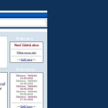
Reiki akce
Není žádná akce
Přidat novou akci
- =
Další akce
= -
Reiki kurzy
Olomouc - Neředín
15.08.2026
Olomouc - Neředín
16.08.2026
Olomouc - Neředín
de
19.09.2026
Olomouc - Neředín
20.09.2026
Olomouc - Neředín
17.10.2026
- =
Další kurzy
= -