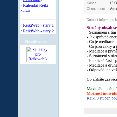
Konec:
15.0
·
Kalendář Reiki
Obsazenost:
Voln
kurzů
Detailní informace 
·
ReikiWeb - starý 1
Stručný obsah s
·
ReikiWeb - starý 2
- Seznámení s tím 
- Jak správně ener
Návštěvnost
- Co je meditace
- Co jsou čakry a 
- Meditace a první
- Seznámení s růz
- Praktická část - 
- Meditace a druh
- Odpovědi na vaš
Co získáte zasvěc
Maximální počet ú
Možnost individu
Reiki 3 stupeň po