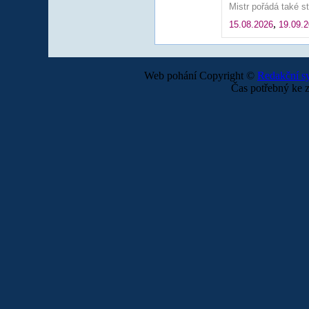
Mistr pořádá také s
,
15.08.2026
19.09.
Web pohání Copyright ©
Redakční 
Čas potřebný ke z