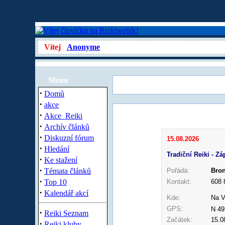
Vítej
Anonyme
Menu
·
Domů
·
akce
·
Akce_Reiki
·
Archív článků
·
Diskuzní fórum
15.08.2026
·
Hledání
Tradiční Reiki - Zá
·
Ke stažení
·
Témata článků
Pořádá:
Bron
·
Top 10
Kontakt:
608
·
Kalendář akcí
Kde:
Na V
GPS:
N 49
·
Reiki Seznam
Začátek:
15.0
·
Reiki kluby