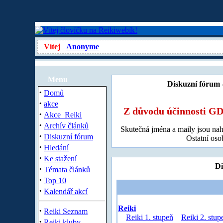
Vítej
Anonyme
Menu
Diskuzní fórum 
·
Domů
·
akce
Z důvodu účinnosti 
·
Akce_Reiki
·
Archív článků
Skutečná jména a maily jsou nah
·
Diskuzní fórum
Ostatní oso
·
Hledání
·
Ke stažení
Di
·
Témata článků
·
Top 10
·
Kalendář akcí
Reiki
·
Reiki Seznam
Reiki 1. stupeň
Reiki 2. stup
·
Reiki kluby