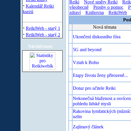
Reiki
Nové směry Reiki
Reik
·
Kalendář Reiki
všeobecně
Prosby o pomoc
P
kurzů
zdraví
Knihovna
ReikiWeb
Pos
Nová témata
·
ReikiWeb - starý 1
·
ReikiWeb - starý 2
Ukončení diskusního fóra
Návštěvnost
5G and beyond
Vztah k Bohu
Etapy života ženy přirozeně...
Dotaz pro učitele Reiki
Nekonečná blaženost a osvícen
pohledu lidské mysli
Rakovina lymfatických (mízníc
uzlin
Zajímavý článek