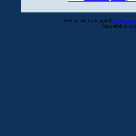
Web pohání Copyright ©
Redakční 
Čas potřebný ke z