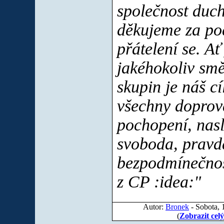
společnost duch
děkujeme za po
přátelení se. Ať 
jakéhokoliv sm
skupin je náš cí
všechny doprová
pochopení, nasl
svoboda, pravda
bezpodmínečnos
z CP :idea:"
Autor:
Bronek
- Sobota, 
(
Zobrazit celý