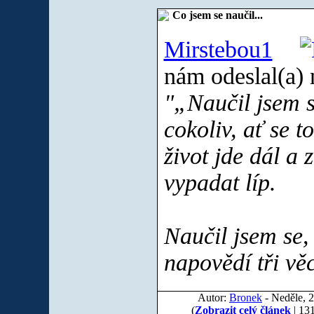
Co jsem se naučil...
Mirstebou1
nám odeslal(a) 
"„Naučil jsem s
cokoliv, ať se t
život jde dál a 
vypadat líp.
Naučil jsem se,
napovědí tři věc
Autor:
Bronek
- Neděle, 2
(
Zobrazit celý článek
| 13