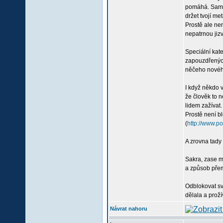
pomáhá. Samoz
držet tvojí me
Prostě ale nen
nepatrnou jizv
Speciální kate
zapouzdřených 
něčeho novéh
I když někdo v
že člověk to n
lidem zažívat
Prostě není b
(
http://www.po
A zrovna tady 
Sakra, zase mo
a způsob přem
Odblokovat sv
dělala a prož
Návrat nahoru