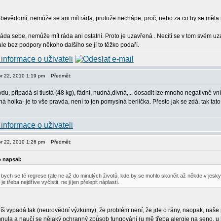
evědomí, nemůže se ani mít ráda, protože nechápe, proč, nebo za co by se měla 
da sebe, nemůže mít ráda ani ostatní. Proto je uzavřená . Necítí se v tom svém uza
le bez podpory někoho dalšího se jí to těžko podaří.
or 22, 2010 1:19 pm
Předmět:
du, připadá si tlustá (48 kg), fádní, nudná,divná,... dosadit lze mnoho negativně vní
ná holka- je to vše pravda, není to jen pomyslná berlička. Přesto jak se zdá, tak 
or 22, 2010 1:26 pm
Předmět:
 napsal:
 bych se té regrese (ale ne až do minulých životů, kde by se mohlo skončit až někde v jeskyn
je třeba nejdříve vyčistit, ne ji jen přelepit náplastí.
píš vypadá tak (neurovědní výzkumy), že problém není, že jde o rány, naopak, na
hnula a naučí se nějaký ochranný způsob fungování (u mě třeba alergie na seno, u h