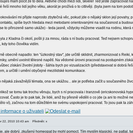
isuješ mám pocit že to dělá. Aktivně chodí mezi lidi, skvělé! Teď ještě zapracovat na 
ré řeší mnoho lidí jejího věku, akorát je prožívá o to citlivěji. (byla jsem na tom po
okovávání mi přijde naprosto zbytečná věc, pokud jde o nějaký sklon její povahy, 
ntaktu, spíše bych hledala mezi metodami orientovanými na současnost a budoucnost,
e to přirozeně samo ukáže) - teda jasně, vždycky můžeme vsadit na rodinu, která n
yla z Kladna či okolí, pošli ji za mnou, ráda s ní budu pracovat. Teď nejsem schopn
i, kdy toho člověka vidím.
ě obecně napadlo: ten "úzkostný stav", jde určitě sklidnit, zharmonizovat s Reiki, k
hniky, umění uvolnit tělesné napětí. Na vědomé úrovni pracovat na postupném získá
vůbec získání životní jistoty - šáhla bych po vizualizacích (představovat si dobrá řešen
tem, a určitě i umění obyčejné mezilidské komunikace.
 nějaká závažnější témata, ona se ukážou... ale je potřeba začít u současného živo
likož se tomu tak trochu věnuju, bych s ní pracovala i tranzově (ericskonovská hypn
covat. Často je to pak tak, že lidé, aniž by přesně věděli o co jde (a ani to možn
 tělo ví), začnou na tom důležitém ke svému uspokojení pracovat. To jsou pak ta zá
or 22, 2010 10:43 am
Předmět: x
e, ale dobrý, zkušený homeopat by mohl pomoct. Tím myslím klasický, ne patlal, typu