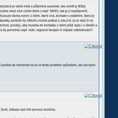
t),která je velmi milá a příjemná navenek, ale uvnitř je těžký
tne mezi více cizími lidmi ( např. MHD), tak je jí nepříjemně,
pouze doma event. s lidmi, které zná, kontakt s ostatními, který je
padky, protože by někoho mohla potkat a zda ji to za to stojí či ne.
chod, prodej), aby musela do kontaktu s lidmi přijít, byla i u lékaře a
zda by pomohla např. reiki, regresní terapie či nějaké odblokování?
 posílal do minulosti na to co tento problém způsobilo, ale asi bych
í život, získala nad ním pevnou kontrolu.