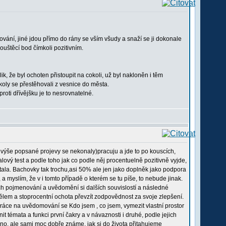
chování, jiné jdou přímo do rány se vším všudy a snaží se ji dokonale
pouštěcí bod čímkoli pozitivním.
ik, že byl ochoten přistoupit na cokoli, už byl nakloněn i těm
koly se přestěhovali z vesnice do města.
roti dřívějšku je to nesrovnatelné.
 výše popsané projevy se nekonaly)pracuju a jde to po kouscích,
alový test a podle toho jak co podle něj procentuelně pozitivně vyjde,
ytala. Bachovky tak trochu,asi 50% ale jen jako doplněk jako podpora
a myslím, že v i tomto případě o kterém se tu píše, to nebude jinak.
ch pojmenování a uvědomění si dalších souvislostí a následné
 tělem a stoprocentní ochota převzít zodpovědnost za svoje zlepšení.
Práce na uvědomování se Kdo jsem , co jsem, vymezit vlastní prostor
it témata a funkci první čakry a v návaznosti i druhé, podle jejich
nadno, ale sami moc dobře známe, jak si do života přitahujeme