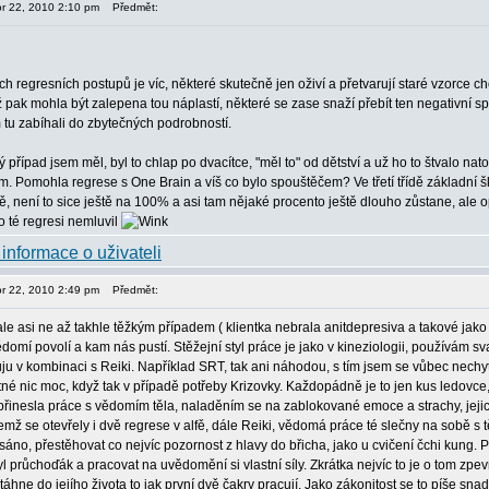
or 22, 2010 2:10 pm
Předmět:
ěch regresních postupů je víc, některé skutečně jen oživí a přetvarují staré vzorce 
až pak mohla být zalepena tou náplastí, některé se zase snaží přebít ten negativní s
 tu zabíhali do zbytečných podrobností.
případ jsem měl, byl to chlap po dvacítce, "měl to" od dětství a už ho to štvalo natol
m. Pomohla regrese s One Brain a víš co bylo spouštěčem? Ve třetí třídě základní š
, není to sice ještě na 100% a asi tam nějaké procento ještě dlouho zůstane, ale op
o té regresi nemluvil
or 22, 2010 2:49 pm
Předmět:
e asi ne až takhle těžkým případem ( klientka nebrala anitdepresiva a takové jako
omí povolí a kam nás pustí. Stěžejní styl práce je jako v kineziologii, používám sv
cuju v kombinaci s Reiki. Například SRT, tak ani náhodou, s tím jsem se vůbec nech
né nic moc, když tak v případě potřeby Krizovky. Každopádně je to jen kus ledovce, 
 přinesla práce s vědomím těla, naladěním se na zablokované emoce a strachy, jeji
emž se otevřely i dvě regrese v alfě, dále Reiki, vědomá práce té slečny na sobě s
áno, přestěhovat co nejvíc pozornost z hlavy do břicha, jako u cvičení čchi kung. 
l průchoďák a pracovat na uvědomění si vlastní síly. Zkrátka nejvíc to je o tom zpevn
itáhne do jejího života to jak první dvě čakry pracují. Jako zákonitost se to píše s