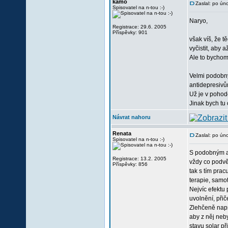
kamo
Zaslal: po ún
Spisovatel na n-tou :-)
Naryo,
Registrace: 29.6. 2005
Příspěvky: 901
však víš, že t
vyčistit, aby 
Ale to bychom
Velmi podobný 
antidepresivů
Už je v pohodě
Jinak bych tu 
Návrat nahoru
Renata
Zaslal: po ún
Spisovatel na n-tou :-)
S podobným al
Registrace: 13.2. 2005
vždy co podvěd
Příspěvky: 856
tak s tím pra
terapie, samot
Nejvíc efektu
uvolnění, přič
Zlehčeně naps
aby z něj neby
stavu solar př