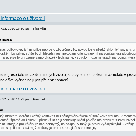
or 22, 2010 10:50 am
Předmět:
a napsal:
se, odlbokovávání mi přijde naprosto zbytečná věc, pokud jde o nějaký sklon její povahy, 
idském kontaktu, spíše bych hledala mezi metodami orientovanými na současnost a budoucnost, 
 práce se to přirozeně samo ukáže) - teda jasně, vždycky můžeme vsadit na rodinu, která 
té regrese (ale ne až do minulých životů, kde by se mohlo skončit až někde v jeskyn
ejdříve vyčistit, ne ji jen přelepit náplastí.
or 22, 2010 12:22 pm
Předmět:
e:
žký introvert, kterému každý kontakt s neznámým člověkem působí velké trauma. V momentě, k
jemně, špatně od žaludku, především se ji zablokuje krční páteř a má problém s komunikací. 
ními, který je pro většinu z nás nezbytný, ba naopak vítaný, je pro ni vyčerpávající. Zvažu
 za to stojí či ne. Říká mi, že někdy je pro ni stresující i samotné „bytí“.