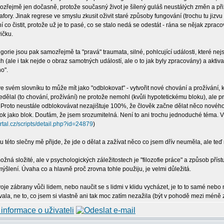
řejmě jen dočasně, protože současný život je šílený guláš neustálých změn a přizp
tafory. Jinak regrese ve smyslu zkusit oživit staré způsoby fungování (trochu tu jiz
í co čistit, protože už je to pasé, co se stalo nedá se odestát - rána se nějak zpracov
ičku.
gorie jsou pak samozřejmě ta "pravá" traumata, silné, pohlcující události, které n
(ale i tak nejde o obraz samotných událostí, ale o to jak byly zpracovány) a aktivace
o".
e svém slovníku to může mít jako "odblokovat" - vytvořit nové chování a prožívání, k
edělal (to chování, prožívání) ne protože nemohl (kvůli hypotetickému bloku), ale p
. Proto neustále odblokovávat nezajištuje 100%, že člověk začne dělat něco nového 
lok jako blok. Doufám, že jsem srozumitelná. Není to ani trochu jednoduché téma.
rtal.cz/scripts/detail.php?id=24879
)
u této slečny mě přijde, že jde o dělat a zažívat něco co jsem dřív neuměla, ale teď
žná složité, ale v psychologických záležitostech je "filozofie práce" a způsob příst
ýšlení. Úvaha co a hlavně proč zrovna tohle použiju, je velmi důležitá.
oje zábrany vůči lidem, nebo naučit se s lidmi v klidu vycházet, je to to samé nebo
ívala, ne to, co jsem si vlastně ani tak moc zatím nezažila (být v pohodě mezi mén