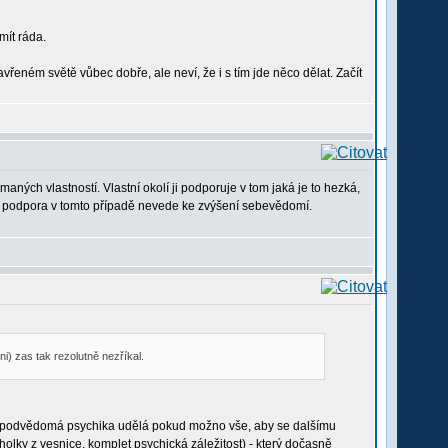
mít ráda.
vřeném světě vůbec dobře, ale neví, že i s tím jde něco dělat. Začít
maných vlastností. Vlastní okolí ji podporuje v tom jaká je to hezká,
tato podpora v tomto případě nevede ke zvýšení sebevědomí.
i) zas tak rezolutně nezříkal.
še podvědomá psychika udělá pokud možno vše, aby se dalšímu
olky z vesnice, komplet psychická záležitost) - který dočasně