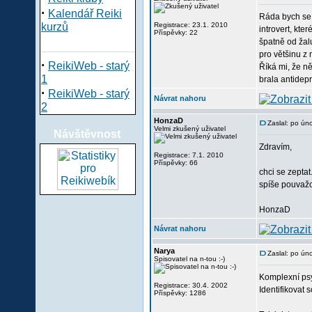
·
Kalendář Reiki
Ráda bych se p
kurzů
Registrace: 23.1. 2010
introvert, kt
Příspěvky: 22
špatně od žalu
pro většinu z 
·
ReikiWeb - starý
Říká mi, že ně
1
brala antidepr
·
ReikiWeb - starý
Návrat nahoru
2
HonzaD
Zaslal: po ún
Velmi zkušený uživatel
Návštěvnost
Zdravím,
Registrace: 7.1. 2010
Příspěvky: 66
chci se zeptat
spíše pouvažo
HonzaD
Návrat nahoru
Narya
Zaslal: po ún
Spisovatel na n-tou :-)
Komplexní psy
Registrace: 30.4. 2002
Identifikovat 
Příspěvky: 1286