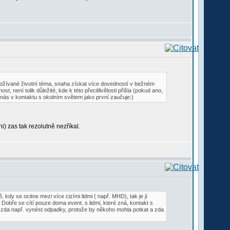
prožívané životní téma, snaha získat více dovedností v bežném
není tolik důležité, kde k této přecitlivělosti přišla (pokud ano,
nás v kontaktu s okolním světem jako první zaučuje:)
i) zas tak rezolutně nezříkal.
dy se ocitne mezi více cizími lidmi ( např. MHD), tak je jí
Dobře se cítí pouze doma event. s lidmi, které zná, kontakt s
je, zda např. vynést odpadky, protože by někoho mohla potkat a zda