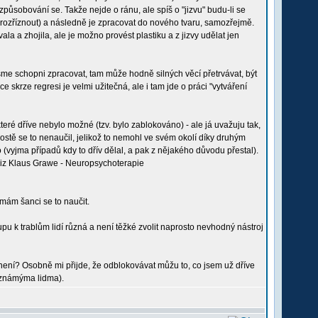
ůsobování se. Takže nejde o ránu, ale spíš o "jizvu" budu-li se
vu rozříznout) a následně je zpracovat do nového tvaru, samozřejmě.
ala a zhojila, ale je možno provést plastiku a z jizvy udělat jen
ejsme schopni zpracovat, tam může hodně silných věcí přetrvávat, být
 skrze regresi je velmi užitečná, ale i tam jde o práci "vytváření
teré dříve nebylo možné (tzv. bylo zablokováno) - ale já uvažuju tak,
rostě se to nenaučil, jelikož to nemohl ve svém okolí díky druhým
(vyjma případů kdy to dřív dělal, a pak z nějakého důvodu přestal).
 Viz Klaus Grawe - Neuropsychoterapie
 mám šanci se to naučit.
upu k trablům lidí různá a není těžké zvolit naprosto nevhodný nástroj
 není? Osobně mi přijde, že odblokovávat můžu to, co jsem už dříve
ě známýma lidma).