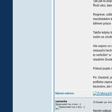
Tak jak to pop
Řeší věci, kte
Regrese, odlb
mezilidském ko
během práce s
Takže kdyby b
volím ve chvíl
Ale aspon co m
relaxační tec
to neřeším" a 
vlastním živo
Pokud pujde o
Ps: Osobně, je
potřeba zapra
bezeslov, ale
Návrat nahoru
samanka
Zaslal: po ún
Spisovatel na n-tou :-)
Nevím odkud j