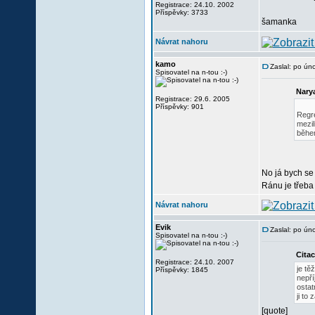
Registrace: 24.10. 2002
Příspěvky: 3733
šamanka
Návrat nahoru
kamo
Zaslal: po ún
Spisovatel na n-tou :-)
Nary
Registrace: 29.6. 2005
Příspěvky: 901
Regre
mezil
během
No já bych se 
Ránu je třeba n
Návrat nahoru
Evik
Zaslal: po ún
Spisovatel na n-tou :-)
Citac
Registrace: 24.10. 2007
je tě
Příspěvky: 1845
nepří
ostat
ji to
[quote]