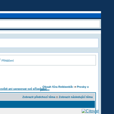
Přihlášení
Obsah fóra Reikiwebík
->
Prosby o
pomoc
Zobrazit předchozí téma
::
Zobrazit následující téma