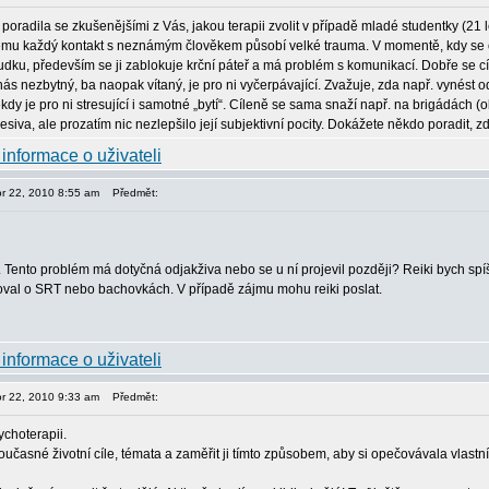
oradila se zkušenějšími z Vás, jakou terapii zvolit v případě mladé studentky (21 le
erému každý kontakt s neznámým člověkem působí velké trauma. V momentě, kdy se oci
dku, především se ji zablokuje krční páteř a má problém s komunikací. Dobře se cítí 
nás nezbytný, ba naopak vítaný, je pro ni vyčerpávající. Zvažuje, zda např. vynést od
kdy je pro ni stresující i samotné „bytí“. Cíleně se sama snaží např. na brigádách (ob
esiva, ale prozatím nic nezlepšilo její subjektivní pocity. Dokážete někdo poradit, 
or 22, 2010 8:55 am
Předmět:
. Tento problém má dotyčná odjakživa nebo se u ní projevil později? Reiki bych spíš
val o SRT nebo bachovkách. V případě zájmu mohu reiki poslat.
or 22, 2010 9:33 am
Předmět:
choterapii.
současné životní cíle, témata a zaměřit ji tímto způsobem, aby si opečovávala vlastn