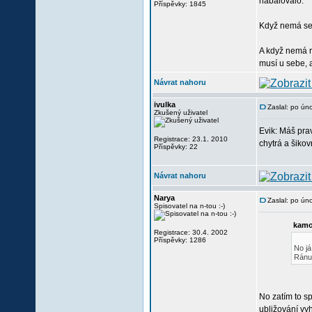
nabalovalo.
Příspěvky: 1845
Když nemá seb
A když nemá rá
musí u sebe, a
Návrat nahoru
ivulka
Zaslal: po ún
Zkušený uživatel
Evik: Máš prav
Registrace: 23.1. 2010
chytrá a šikov
Příspěvky: 22
Návrat nahoru
Narya
Zaslal: po ún
Spisovatel na n-tou :-)
kamo
Registrace: 30.4. 2002
Příspěvky: 1286
No já
Ránu 
No zatím to s
ubližování vy