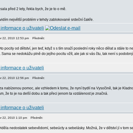
ala před 2 lety, řekla bych, že je to o mě.
idím největší problém v tehdy zablokované srdeční čakře.
or 22, 2010 12:53 pm
Předmět:
to pocity od dětství, jen teď, když s s tím snaží poslední roky něco dělat a stále to
. Sama se nedokážu plně do jejího pocitu vžít, ale jak si vás čtu, tak není s podob
or 22, 2010 12:56 pm
Předmět:
za nabízenou pomoc, ale vzhledem k tomu, že nyní bydlí na Vysočině, tak je Kladno 
m, že to je na delší dobu a tak přeci jenom ta vzdálenost je značná.
or 22, 2010 1:10 pm
Předmět:
viděla nedostatek sebevědomí, sebeúcty a sebelásky. Možná, že v dětství jí v tom