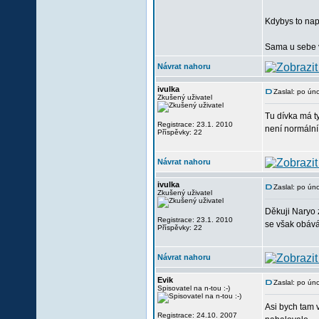
Kdybys to naps
Sama u sebe v
Návrat nahoru
ivulka
Zaslal: po ún
Zkušený uživatel
Tu dívka má ty
Registrace: 23.1. 2010
není normální
Příspěvky: 22
Návrat nahoru
ivulka
Zaslal: po ún
Zkušený uživatel
Děkuji Naryo 
Registrace: 23.1. 2010
se však obává
Příspěvky: 22
Návrat nahoru
Evik
Zaslal: po ún
Spisovatel na n-tou :-)
Asi bych tam 
Registrace: 24.10. 2007