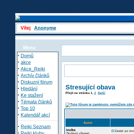
Vítej
Anonyme
Menu
·
Domů
·
akce
·
Akce_Reiki
·
Archív článků
·
Diskuzní fórum
Stresující obava
·
Hledání
Přejít na stránku
1
,
2
Další
·
Ke stažení
·
Témata článků
·
Top 10
·
Kalendář akcí
Autor
·
Reiki Seznam
ivulka
Zaslal: po ún
·
Reiki kluby
Zkušený uživatel