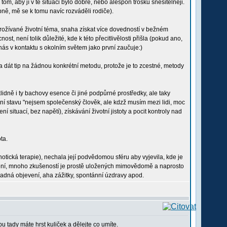
tom, aby jí v té situaci bylo dobře, nebo alespoň trošku snesitelněji.
dobně, mě se k tomu navíc rozváděli rodiče).
prožívané životní téma, snaha získat více dovedností v bežném
 není tolik důležité, kde k této přecitlivělosti přišla (pokud ano,
ás v kontaktu s okolním světem jako první zaučuje:)
a dát tip na žádnou konkrétní metodu, protože je to zcestné, metody
lidně i ty bachovy esence či jiné podpůrné prostředky, ale taky
ní stavu "nejsem společenský člověk, ale kdzž musím mezi lidi, moc
í situací, bez napětí), získávání životní jistoty a pocit kontroly nad
ta.
otická terapie), nechala její podvědomou sféru aby vyjevila, kde je
é není, mnoho zkušeností je prostě uložených mimovědomě a naprosto
hadná objevení, aha zážitky, spontánní úzdravy apod.
 tady máte hrst kuliček a dělejte co umíte.