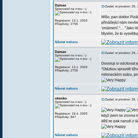
Damao
Zaslal: st prosinec 28
Spisovatel na n-tou :-)
Míšo, pan doktor Plzá
Registrace: 13.1. 2003
přinášející nám nevše
Příspěvky: 2756
'zmámení'.".... "Jako 
Myslím, že to vysvětlu
Návrat nahoru
Damao
Zaslal: st prosinec 28
Spisovatel na n-tou :-)
Dovoluji si odcitovat 
Registrace: 13.1. 2003
"Otázkou vpravdě tíživ
Příspěvky: 2756
mileneckém sváru, pro
Návrat nahoru
okenko
Zaslal: st prosinec 28
Spisovatel na n-tou :-)
Registrace: 19.4. 2005
když jsem se zrovna n
Příspěvky: 947
dětí se pak narodí z l
Návrat nahoru