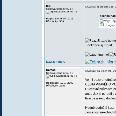
moi
Zaslal: čt prosinec 29
Spisovatel na n-tou :-)
okenko nap
Registrace: 6.10. 2011
Příspěvky: 559
dětí z logiky
Jj,...ale úplne.
...dokonca aj ľudia!
moi
Návrat nahoru
Damao
Zaslal: pá leden 06, 2
Spisovatel na n-tou :-)
Velmi pozoruhodná kni
Registrace: 13.1. 2003
CESTA PRAVÉHO MUŽE 
Příspěvky: 2756
Duchovní průvodce p
aneb Jak si poradit s
Prácde a sexuální to
Hodně podnětů k zamyš
zkušenost někoho, kdo