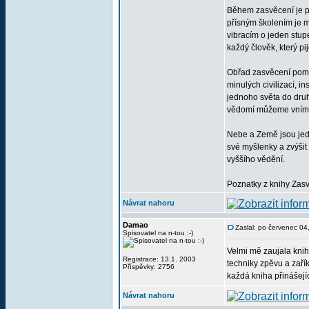
Během zasvěcení je p
přísným školením je m
vibracím o jeden stup
každý člověk, který pi
Obřad zasvěcení pomoh
minulých civilizací, i
jednoho světa do druhé
vědomí můžeme vnímat
Nebe a Země jsou jed
své myšlenky a zvýšit 
vyššího vědění.
Poznatky z knihy Zas
Návrat nahoru
Damao
Zaslal: po červenec 04
Spisovatel na n-tou :-)
Velmi mě zaujala knih
Registrace: 13.1. 2003
techniky zpěvu a zař
Příspěvky: 2756
každá kniha přinášejí
Návrat nahoru