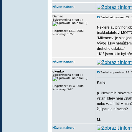
Návrat nahoru
Damao
Zaslal: út prosinec 27
Spisovatel na n-tou :-)
Některé autory holt o
Registrace: 13.1. 2003
(nakladatelství MOTT
Příspěvky: 2756
"Milenectví je sice je
Vývoj lásky nemůžeme p
druhého oslabí..."
- K´ž jsem si to byl 
Návrat nahoru
okenko
Zaslal: st prosinec 28
Spisovatel na n-tou :-)
Karle,
Registrace: 19.4. 2005
Příspěvky: 947
p. Plzák míní slovem 
vztah, který není vz
nebo vztah lidí v manže
žijí paralelní vztah?
M.
Návrat nahoru