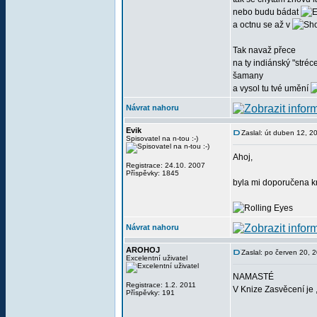
nebo budu bádat
a octnu se až v
Tak navaž přece
na ty indiánský "stréc
šamany
a vysol tu tvé umění
Návrat nahoru
Evik
Zaslal: út duben 12, 2
Spisovatel na n-tou :-)
Ahoj,
Registrace: 24.10. 2007
Příspěvky: 1845
byla mi doporučena kn
Návrat nahoru
AROHOJ
Zaslal: po červen 20, 
Excelentní uživatel
NAMASTÉ
Registrace: 1.2. 2011
V Knize Zasvěcení je 
Příspěvky: 191