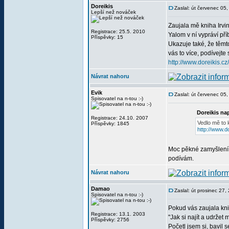
Doreikis
Zaslal: út červenec 05
Lepší než nováček
Zaujala mě kniha Irvin
Registrace: 25.5. 2010
Yalom v ní vypráví pří
Příspěvky: 15
Ukazuje také, že těmt
vás to více, podívejte
http://www.doreikis.
Návrat nahoru
Evik
Zaslal: út červenec 05
Spisovatel na n-tou :-)
Doreikis na
Registrace: 24.10. 2007
Vedlo mě to 
Příspěvky: 1845
http://www.
Moc pěkné zamyšlení. 
podívám.
Návrat nahoru
Damao
Zaslal: út prosinec 27
Spisovatel na n-tou :-)
Pokud vás zaujala knih
Registrace: 13.1. 2003
"Jak si najít a udrže
Příspěvky: 2756
Početl jsem si, bavil s