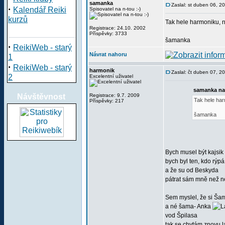
samanka
Zaslal: st duben 06, 2
·
Kalendář Reiki
Spisovatel na n-tou :-)
kurzů
Tak hele harmoniku, n
Registrace: 24.10. 2002
Příspěvky: 3733
šamanka
·
ReikiWeb - starý
Návrat nahoru
1
·
ReikiWeb - starý
harmonik
Zaslal: čt duben 07, 2
2
Excelentní uživatel
samanka na
Návštěvnost
Registrace: 9.7. 2009
Tak hele har
Příspěvky: 217
šamanka
Bych musel být kajsik
bych byl ten, kdo rýpá
a že su od Beskyda
pátrat sám mně než n
Sem myslel, že si Š
a né šama- Anka
vod Špilasa
tak se chytám znovu 