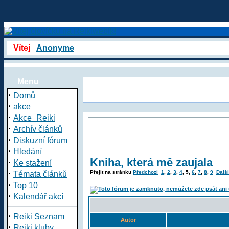
Vítej
Anonyme
Menu
·
Domů
·
akce
·
Akce_Reiki
·
Archív článků
·
Diskuzní fórum
·
Hledání
Kniha, která mě zaujala
·
Ke stažení
·
Přejít na stránku
Předchozí
1
,
2
,
3
,
4
,
5
,
6
,
7
,
8
,
9
Další
Témata článků
·
Top 10
·
Kalendář akcí
·
Reiki Seznam
Autor
·
Reiki kluby