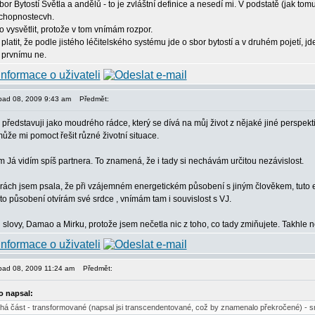
bor Bytostí Světla a andělů - to je zvláštní definice a nesedí mi. V podstatě (jak to
schopnostecvh.
to vysvětlit, protože v tom vnímám rozpor.
latit, že podle jistého léčitelského systému jde o sbor bytostí a v druhém pojetí,
 prvnímu ne.
topad 08, 2009 9:43 am
Předmět:
i představuji jako moudrého rádce, který se dívá na můj život z nějaké jiné perspe
ůže mi pomoct řešit různé životní situace.
 Já vidím spíš partnera. To znamená, že i tady si nechávám určitou nezávislost.
krách jsem psala, že při vzájemném energetickém působení s jiným člověkem, tuto ene
to působení otvírám své srdce , vnímám tam i souvislost s VJ.
slovy, Damao a Mirku, protože jsem nečetla nic z toho, co tady zmiňujete. Takhle něja
topad 08, 2009 11:24 am
Předmět:
 napsal:
há část - transformované (napsal jsi transcendentované, což by znamenalo překročené) - snad