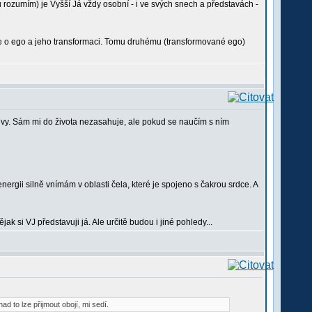
mu rozumím) je Vyšší Já vždy osobní - i ve svých snech a představách -
 jde o ego a jeho transformaci. Tomu druhému (transformované ego)
ktivy. Sám mi do života nezasahuje, ale pokud se naučím s ním
rgii silně vnímám v oblasti čela, které je spojeno s čakrou srdce. A
k si VJ představuji já. Ale určitě budou i jiné pohledy...
 to lze přijmout obojí, mi sedí.