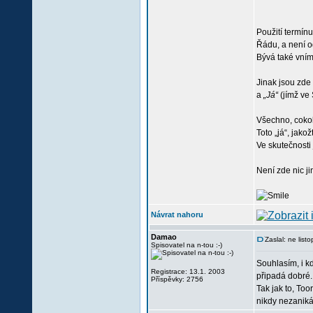
Použití termín
Řádu, a není o
Bývá také vním
Jinak jsou zde
a
„Já“
(jímž ve 
Všechno, cokoli
Toto „já“, jako
Ve skutečnosti 
Není zde nic ji
Návrat nahoru
Damao
Zaslal: ne lis
Spisovatel na n-tou :-)
Souhlasím, i k
Registrace: 13.1. 2003
připadá dobré.
Příspěvky: 2756
Tak jak to, To
nikdy nezaniká