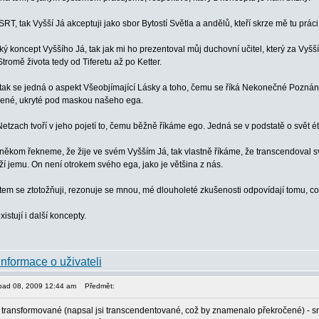
SRT, tak Vyšší Já akceptuji jako sbor Bytostí Světla a andělů, kteří skrze mě tu práci 
zký koncept Vyššího Já, tak jak mi ho prezentoval můj duchovní učitel, který za Vyšš
tromě života tedy od Tiferetu až po Ketter.
 tak se jedná o aspekt Všeobjímající Lásky a toho, čemu se říká Nekonečné Poznání
zené, ukryté pod maskou našeho ega.
tzach tvoří v jeho pojetí to, čemu běžně říkáme ego. Jedná se v podstatě o svět éteri
 někom řekneme, že žije ve svém Vyšším Já, tak vlastně říkáme, že transcendoval své
ží jemu. On není otrokem svého ega, jako je většina z nás.
tem se ztotožňuji, rezonuje se mnou, mé dlouholeté zkušenosti odpovídají tomu, co
stují i další koncepty.
topad 08, 2009 12:44 am
Předmět:
- transformované (napsal jsi transcendentované, což by znamenalo překročené) - snad