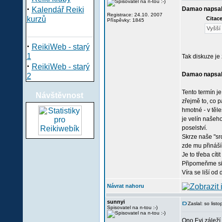
·
Kalendář Reiki
Damao napsa
Registrace: 24.10. 2007
kurzů
Citace
Příspěvky: 1845
Vyšší 
·
ReikiWeb - starý
1
Tak diskuze je
·
ReikiWeb - starý
Damao napsa
2
Tento termín je
Návštěvnost
zřejmě to, co 
hmotné - v těl
je velín našeh
poselství.
Skrze naše "srd
zde mu přináší
Je to třeba cít
Připomeňme si 
Víra se liší od 
Návrat nahoru
sunnyi
Zaslal: so lis
Spisovatel na n-tou :-)
Ono Evi záleží