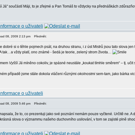
šší Já" součástí Máji, to je zřejmé a Pan Tomáš to vždycky na přednáškách zdůrazňo
topad 08, 2009 2:13 pm
Předmět:
e dobré si o těhle pojmech psát, na druhou stranu, i z úst Mistrů jsou tato slova jen
 tak…a vždy platí, ono známé - šedá je teorie, zelený strom života…
pojmem
Vyšší Já
míněno cokoliv, je spásné neustále „koukat tímhle směrem“ – tj. učit
ném případě jsme stále dokola vláčeni různými
okolnostmi
sem-tam, jako bárka vi
topad 08, 2009 5:46 pm
Předmět:
napsala, že to, co prezentuji jako své poznání nemám pouze vyčtené. Určitě ne. A dě
 krásná slova o význammu našeho duchovního usilování, v tom se zajisté plně sh