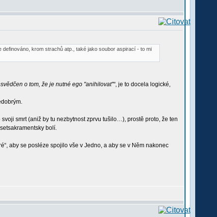
 definováno, krom strachů atp., také jako soubor aspirací - to mi
vědčen o tom, že je nutné ego "anihilovat"“
, je to docela logické,
nedobrým.
svoji smrt (aniž by tu nezbytnost zprvu tušilo…), prostě proto, že ten
 setsakramentsky bolí.
é“, aby se posléze spojilo vše v Jedno, a aby se v Něm nakonec