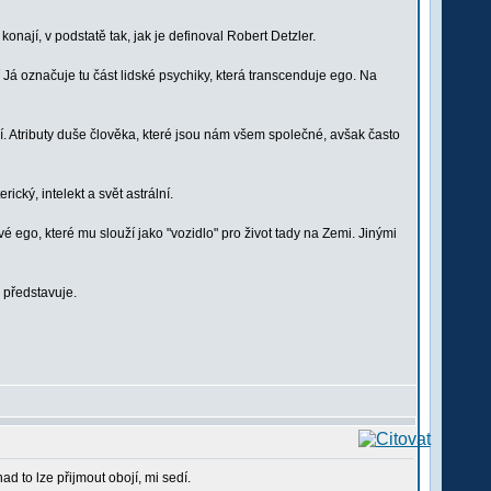
konají, v podstatě tak, jak je definoval Robert Detzler.
í Já označuje tu část lidské psychiky, která transcenduje ego. Na
. Atributy duše člověka, které jsou nám všem společné, avšak často
cký, intelekt a svět astrální.
 ego, které mu slouží jako "vozidlo" pro život tady na Zemi. Jinými
 představuje.
 to lze přijmout obojí, mi sedí.