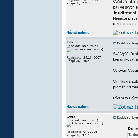
Vyšší Já jako s
Příspěvky: 2756
ba i ve svých 
Je užitečné si 
Nemůže přece p
rozumím, tomu
Návrat nahoru
Evik
Zaslal: ne lis
Spisovatel na n-tou :-)
Své Vyšší Já s
Registrace: 24.10. 2007
komunikovat, m
Příspěvky: 1845
Ve svém Vyšším
V diskuzi o ča
protože při tom
Říkám to svými 
Návrat nahoru
toora
Zaslal: ne lis
Spisovatel na n-tou :-)
Damao
Registrace: 9.7. 2005
Ta dru
Příspěvky: 3774