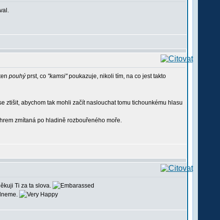
val.
 ten
pouhý
prst, co
"kamsi"
poukazuje, nikoli tím, na co jest takto
 se ztišit, abychom tak mohli začít naslouchat tomu tichounkému hlasu
chrem zmítaná po hladině rozbouřeného moře.
kuji Ti za ta slova.
odneme.