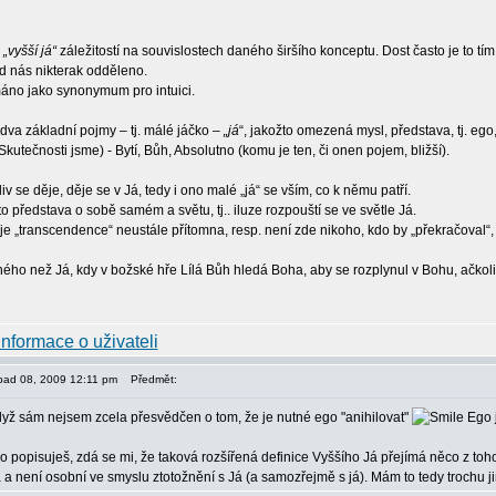
u
„vyšší já“
záležitostí na souvislostech daného širšího konceptu. Dost často je to tí
d nás nikterak odděleno.
áno jako synonymum pro intuici.
 dva základní pojmy – tj. málé jáčko –
„já
“, jakožto omezená mysl, představa, tj. ego
Skutečnosti jsme) - Bytí, Bůh, Absolutno (komu je ten, či onen pojem, bližší).
v se děje, děje se v Já, tedy i ono malé „já“ se vším, co k němu patří.
žto představa o sobě samém a světu, tj.. iluze rozpouští se ve světle Já.
je „transcendence“ neustále přítomna, resp. není zde nikoho, kdo by „překračoval“, 
ného než Já, kdy v božské hře Lílá Bůh hledá Boha, aby se rozplynul v Bohu, ačkoli
topad 08, 2009 12:11 pm
Předmět:
dyž sám nejsem zcela přesvědčen o tom, že je nutné ego "anihilovat"
Ego j
oro popisuješ, zdá se mi, že taková rozšířená definice Vyššího Já přejímá něco z to
 a není osobní ve smyslu ztotožnění s Já (a samozřejmě s já). Mám to tedy trochu ji