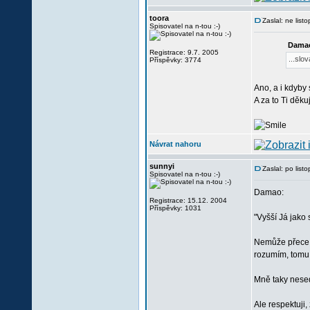
toora
Zaslal: ne lis
Spisovatel na n-tou :-)
Damao
Registrace: 9.7. 2005
...slo
Příspěvky: 3774
Ano, a i kdyby 
A za to Ti děku
Návrat nahoru
sunnyi
Zaslal: po lis
Spisovatel na n-tou :-)
Damao:
Registrace: 15.12. 2004
Příspěvky: 1031
"Vyšší Já jako s
Nemůže přece p
rozumím, tomu 
Mně taky nesed
Ale respektuji,