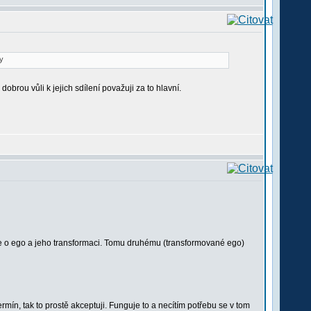
obrou vůli k jejich sdílení považuji za to hlavní.
 jde o ego a jeho transformaci. Tomu druhému (transformované ego)
ermín, tak to prostě akceptuji. Funguje to a necítím potřebu se v tom