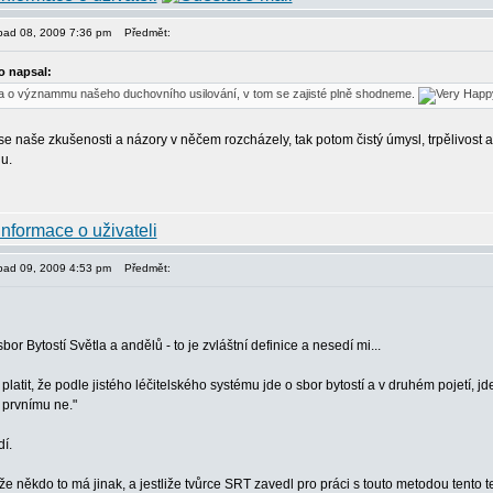
topad 08, 2009 7:36 pm
Předmět:
 napsal:
va o význammu našeho duchovního usilování, v tom se zajisté plně shodneme.
se naše zkušenosti a názory v něčem rozcházely, tak potom čistý úmysl, trpělivost a d
ju.
topad 09, 2009 4:53 pm
Předmět:
bor Bytostí Světla a andělů - to je zvláštní definice a nesedí mi...
latit, že podle jistého léčitelského systému jde o sbor bytostí a v druhém pojetí,
prvnímu ne."
í.
 že někdo to má jinak, a jestliže tvůrce SRT zavedl pro práci s touto metodou tento t