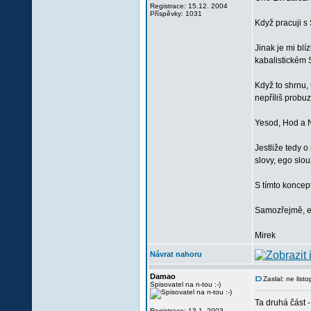
Registrace: 15.12. 2004
Příspěvky: 1031
Když pracuji s 
Jinak je mi blí
kabalistickém S
Když to shrnu,
nepříliš probu
Yesod, Hod a Ne
Jestliže tedy o
slovy, ego slou
S tímto koncep
Samozřejmě, exi
Mirek
Návrat nahoru
Damao
Zaslal: ne lis
Spisovatel na n-tou :-)
Ta druhá část 
Registrace: 13.1. 2003