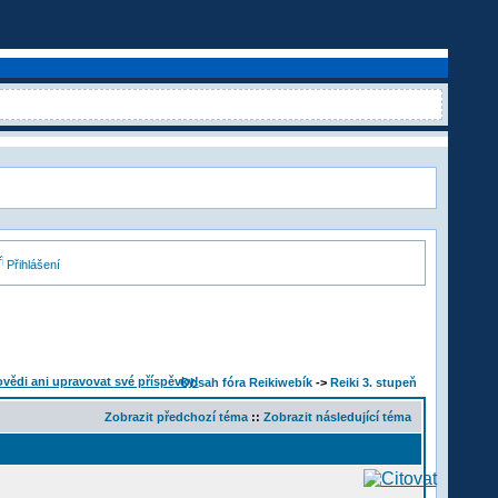
Přihlášení
Obsah fóra Reikiwebík
->
Reiki 3. stupeň
Zobrazit předchozí téma
::
Zobrazit následující téma