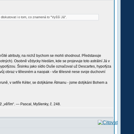
 diskutovat i o tom, co znamená to "Vyšší Já".
 určité atributy, na nichž bychom se mohli shodnout. Představuje
otných). Osobně vždycky hledám, kde se projevuje toto astrální Já v
 hypofýzou. Šisinku jako sídlo Duše označoval už Descartes, hypofýza
svůj obraz v tělesném a naopak - vše tělesné nese svoje duchovní
 koruně, v sefiře Kéter, se dotýkáme Átmanu - jsme dotýkáni Bohem a
ýbž „věřím“. — Pascal, Myšlenky, č. 248.