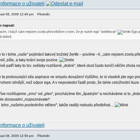
topad 08, 2009 12:49 pm
Předmět:
 napsal:
sím, i když sám nejsem zcela přesvědčen o tom, že je nutné ego "anihilovat"
Ego je
á dobré.
e to i tohle
„naše“
pojímání takový božský žertík – povíme –li:
„sám nejsem zcela přes
lí, píše, a taky brání svoje pozice.
ě patří taky to tzv.
světsky
rozlišené
„dobré“
, které dost často končí něčím zhola 
y ta probouzející síla aspirace ve smyslu dosažení Vyššího, to si vlastně jde ego pro 
ohem silnější, než odpor ega. A v neposlední řadě proto, že tahle celoživotní iluze
říve rozlišujeme „zrno“ od „plev“, procházíme tím
„špatným“
a necháváme si to „dobr
nhle dosavadní
„rozpoznávatel“.
ž toho
„našeho posledního vtělení“
, takže raději nebudu předbíhat....
topad 08, 2009 12:58 pm
Předmět: