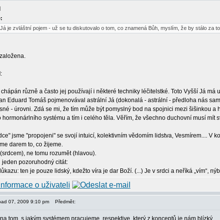
l
:
Já je zvláštní pojem - už se tu diskutovalo o tom, co znamená Bůh, myslím, že by stálo za to
 založena.
l
:
 chápán různě a často jej používají i některé techniky léčitelstké. Toto Vyšší Já má
pan Eduard Tomáš pojmenovával astrální Já (dokonalá - astrální - předloha nás sam
esné - úrovni. Zdá se mi, že tím může být pomyslný bod na spojnici mezi šišinkou a
o hormonárlního systému a tím i celého těla. Věřím, že všechno duchovní musí mít 
ce" jsme "propojeni" se svojí intuicí, kolektivním vědomím lidstva, Vesmírem.... V
me darem to, co žijeme.
it (srdcem), ne tomu rozumět (hlavou).
jeden pozoruhodný citát:
důkazu: ten je pouze lidský, kdežto víra je dar Boží. (...) Je v srdci a neříká „vím“, n
topad 07, 2009 9:10 pm
Předmět:
 na tom, s jakým systémem pracujeme, respektive, který z konceptů je nám blízký.