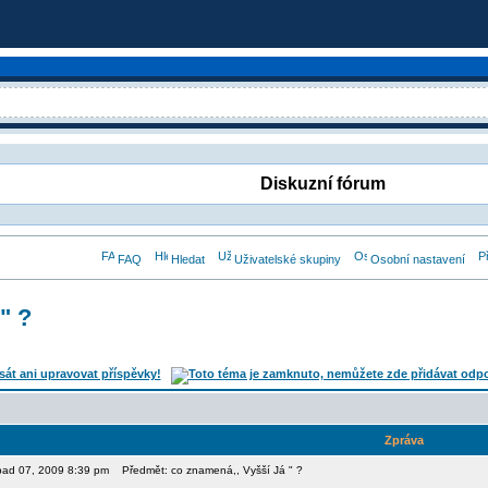
Diskuzní fórum
FAQ
Hledat
Uživatelské skupiny
Osobní nastavení
" ?
Zpráva
topad 07, 2009 8:39 pm
Předmět: co znamená,, Vyšší Já " ?