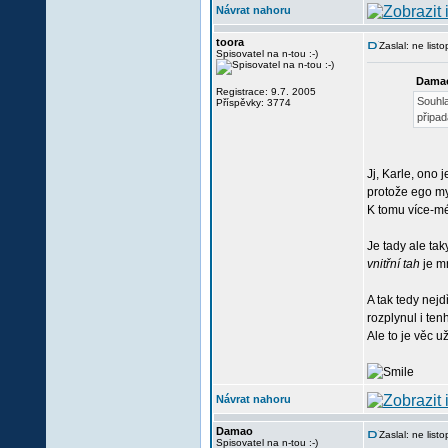
Návrat nahoru
toora
Zaslal: ne lis
Spisovatel na n-tou :-)
Damao
Registrace: 9.7. 2005
Souhla
Příspěvky: 3774
připad
Jj, Karle, ono j
protože ego mys
K tomu více-mén
Je tady ale tak
vnitřní tah
je mn
A tak tedy nejd
rozplynul i te
Ale to je věc u
Návrat nahoru
Damao
Zaslal: ne lis
Spisovatel na n-tou :-)