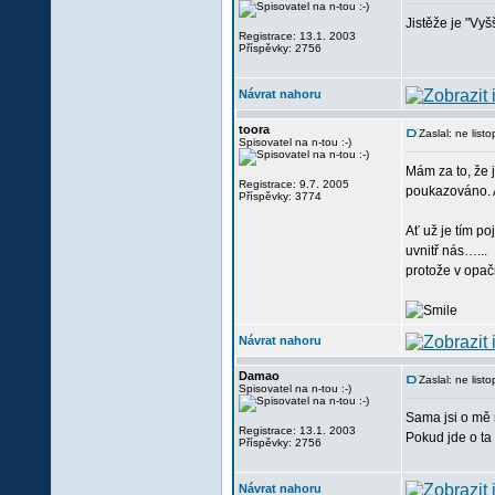
Jistěže je "Vy
Registrace: 13.1. 2003
Příspěvky: 2756
Návrat nahoru
toora
Zaslal: ne lis
Spisovatel na n-tou :-)
Mám za to, že j
Registrace: 9.7. 2005
poukazováno. A
Příspěvky: 3774
Ať už je tím 
uvnitř nás…...
protože v opač
Návrat nahoru
Damao
Zaslal: ne lis
Spisovatel na n-tou :-)
Sama jsi o mě 
Registrace: 13.1. 2003
Pokud jde o ta
Příspěvky: 2756
Návrat nahoru