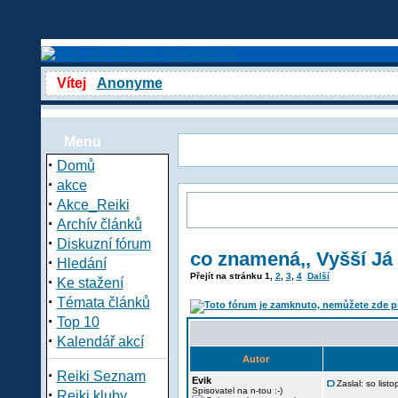
Vítej
Anonyme
Menu
·
Domů
·
akce
·
Akce_Reiki
·
Archív článků
·
Diskuzní fórum
co znamená,, Vyšší Já 
·
Hledání
Přejít na stránku
1
,
2
,
3
,
4
Další
·
Ke stažení
·
Témata článků
·
Top 10
·
Kalendář akcí
Autor
·
Reiki Seznam
Evik
Zaslal: so lis
·
Spisovatel na n-tou :-)
Reiki kluby