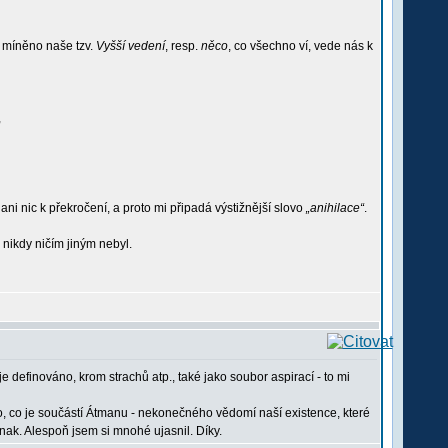
m míněno naše tzv.
Vyšší vedení
, resp.
něco
, co všechno ví, vede nás k
,
ani nic k překročení, a proto mi připadá výstižnější slovo
„anihilace“
.
 nikdy ničím jiným nebyl.
e definováno, krom strachů atp., také jako soubor aspirací - to mi
ho, co je součástí Átmanu - nekonečného vědomí naší existence, které
nak. Alespoň jsem si mnohé ujasnil. Díky.