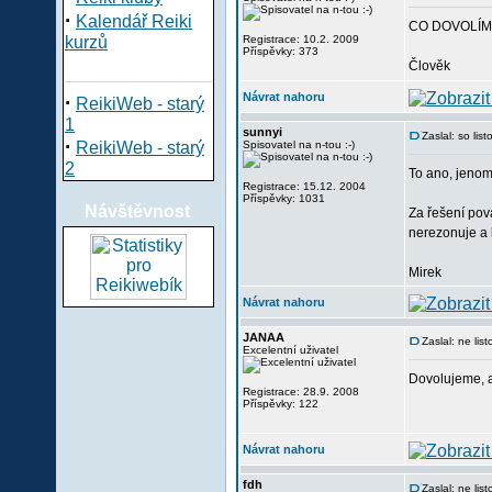
·
Kalendář Reiki
CO DOVOLÍM
kurzů
Registrace: 10.2. 2009
Příspěvky: 373
Člověk
Návrat nahoru
·
ReikiWeb - starý
1
sunnyi
Zaslal: so li
·
ReikiWeb - starý
Spisovatel na n-tou :-)
2
To ano, jenom
Registrace: 15.12. 2004
Příspěvky: 1031
Návštěvnost
Za řešení pov
nerezonuje a 
Mirek
Návrat nahoru
JANAA
Zaslal: ne li
Excelentní uživatel
Dovolujeme, 
Registrace: 28.9. 2008
Příspěvky: 122
Návrat nahoru
fdh
Zaslal: ne li