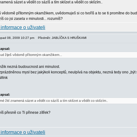
amená sázet a vědět co sázíš a tím sklízet a vědět co sklízím..
š vědomě přítomným okamžikem, uvědomuješ si co tvoříš a to se ti promítne do bud
íš co jsi zasela v minulosti... rozumíš?
stopad 08, 2009 10:27 pm
Předmět: JABLÍČKA S HRUŠKAMI
napsal:
okud žiješ vědomě přítomným okamžikem...
žik nezná budoucnost ani minulost.
prázdněnou mysl bez jakýkoli konceptů, neulpívá na objektu, nezná tedy ono „být 
napsal:
é žití znamená sázet a vědět co sázíš a tím sklízet a vědět co sklízím..
š přesně co Ti přinese zítřek?