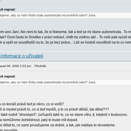
A napsal:
lujeme, aby se nám třeba stala autonehoda nezaviněná námi? Jana
 ano Jani. Ale není to tak, že si řekneme, tak a teď se mi stane autonehoda.. To mo
 tak? Dost často to člověka v práci nebaví, chtěl by změnu atd... To celé pak vyústí 
 a opět se soustředíš na to, že jsi bez práce... Lidi se hodně soustředí na to co nem
stopad 08, 2009 2:32 pm
Předmět:
A napsal:
lujeme, aby se nám třeba stala autonehoda nezaviněná námi? Jana
 a co konáš právě teď je něco, co si volíš?
 si myslet právě to, co si teď myslíš, a to co právě děláš, tak dělat???
o také nutně
"dovoluješ",
(určuješ) také to, co se stane
zítra
, tj. kdykoli v budoucnu.
eba nemůžeme dohlédnout, jaký to bude mít dopad.
dětat to, co sami považujeme za dobré, a tak, jak nejlépe to dovedeme.
je neustále.