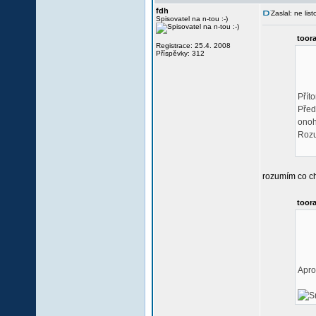
fdh
Zaslal: ne li
Spisovatel na n-tou :-)
toora
Registrace: 25.4. 2008
Příspěvky: 312
Přít
Před
onoh
Roz
rozumím co chc
toora
Apro