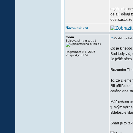
nejde o to, ne
dělají, dělají
dost často, že
Návrat nahoru
toora
Zaslal: ne li
Spisovatel na n-tou :-)
Co je k nepoc
Registrace: 9.7. 2005
Buď tedy víš, 
Příspěvky: 3774
Je ještě něco
Rozumím Ti, co
To, že žijeme
žili přiliš d
celého dne stá
Máš ovšem pra
tj. svým význa
Bdělost je vl
Snad je to tak