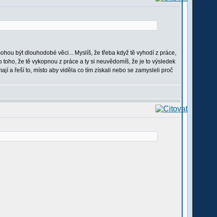
hou být dlouhodobé věci... Myslíš, že třeba když tě vyhodí z práce,
do toho, že tě vykopnou z práce a ty si neuvědomíš, že je to výsledek
ají a řeší to, místo aby viděla co tím získali nebo se zamysleli proč