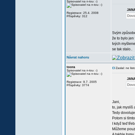
Spisovatel na n-tou :-)
JANA
Registrace: 25.4. 2008
Dovo
Příspěvky: 312
Svým způsobem
že to bylo jen
tvých myšlenek
se tak stalo..
Návrat nahoru
toora
Zaslal: ne li
Spisovatel na n-tou :-)
JANA
Registrace: 9.7. 2005
Dovo
Příspěvky: 3774
Jani,
to, jak myslíš
Tedy dovoluješ
Potom si tímt
I když teď tř
Můžeme pouze 
A takhle tomu 