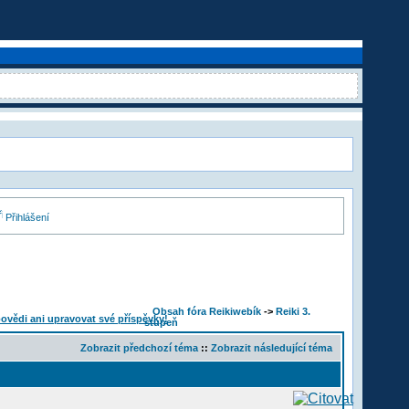
Přihlášení
Obsah fóra Reikiwebík
->
Reiki 3.
stupeň
Zobrazit předchozí téma
::
Zobrazit následující téma