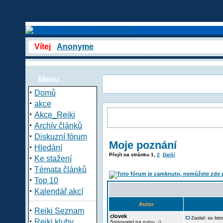
Vítej
Anonyme
Menu
·
Domů
·
akce
·
Akce_Reiki
·
Archív článků
·
Diskuzní fórum
Moje poznání
·
Hledání
Přejít na stránku
1
,
2
Další
·
Ke stažení
·
Témata článků
·
Top 10
·
Kalendář akcí
Autor
·
Reiki Seznam
clovek
Zaslal: so li
·
Reiki kluby
Spisovatel na n-tou :-)