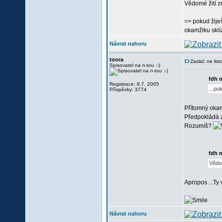
Vědomé žití zn
=> pokud žije
okamžiku sklíz
Návrat nahoru
toora
Zaslal: ne li
Spisovatel na n-tou :-)
fdh 
Registrace: 9.7. 2005
...p
Příspěvky: 3774
Přítomný okam
Předpokládá z
Rozumíš?
fdh 
Vědom
Apropos…Ty ví
Návrat nahoru