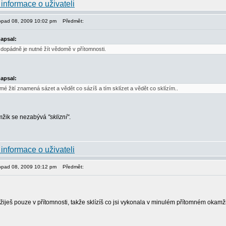
stopad 08, 2009 10:02 pm
Předmět:
napsal:
ždopádně je nutné žít vědomě v přítomnosti.
napsal:
é žití znamená sázet a vědět co sázíš a tím sklízet a vědět co sklízím..
mžik se nezabývá
"sklizní"
.
stopad 08, 2009 10:12 pm
Předmět:
? žiješ pouze v přítomnosti, takže sklízíš co jsi vykonala v minulém přítomném oka