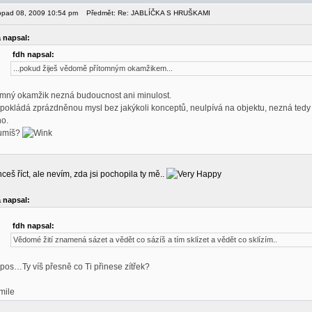
stopad 08, 2009 10:54 pm
Předmět: Re: JABLÍČKA S HRUŠKAMI
 napsal:
fdh napsal:
...pokud žiješ vědomě přítomným okamžikem...
omný okamžik nezná budoucnost ani minulost.
pokládá zprázdněnou mysl bez jakýkoli konceptů, neulpívá na objektu, nezná tedy 
o.
umíš?
eš říct, ale nevím, zda jsi pochopila ty mě..
 napsal:
fdh napsal:
Vědomé žití znamená sázet a vědět co sázíš a tím sklízet a vědět co sklízím..
pos…Ty víš přesně co Ti přinese zítřek?