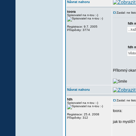
Návrat nahoru
toora
Zaslal: ne li
Spisovatel na n-tou :-)
fdh 
Registrace: 9.7. 2005
...ka
Příspěvky: 3774
fdh 
Vědom
Přítomný oka
Návrat nahoru
fdh
Zaslal: ne li
Spisovatel na n-tou :-)
toora:
Registrace: 25.4. 2008
Příspěvky: 312
jak to myslíš