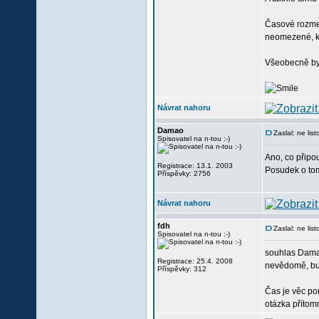
Časové rozme
neomezené, ko
Všeobecně by 
Návrat nahoru
Damao
Zaslal: ne li
Spisovatel na n-tou :-)
Ano, co připo
Registrace: 13.1. 2003
Posudek o tom
Příspěvky: 2756
Návrat nahoru
fdh
Zaslal: ne li
Spisovatel na n-tou :-)
souhlas Damao
Registrace: 25.4. 2008
nevědomě, bude
Příspěvky: 312
Čas je věc po
otázka příto