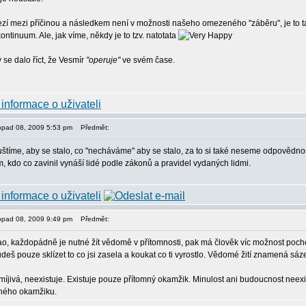
zí mezi příčinou a následkem není v možnosti našeho omezeného "záběru", je to
ntinuum. Ale, jak víme, někdy je to tzv. natotata
se dalo říct, že Vesmír
"operuje"
ve svém čase.
stopad 08, 2009 5:53 pm
Předmět:
uštíme, aby se stalo, co "necháváme" aby se stalo, za to si také neseme odpovědnos
, kdo co zavinil vynáší lidé podle zákonů a pravidel vydaných lidmi.
stopad 08, 2009 9:49 pm
Předmět:
, každopádně je nutné žít vědomě v přítomnosti, pak má člověk víc možnost pochopi
š pouze sklízet to co jsi zasela a koukat co ti vyrostlo. Vědomé žití znamená sázet 
míjivá, neexistuje. Existuje pouze přítomný okamžik. Minulost ani budoucnost neexis
mného okamžiku.