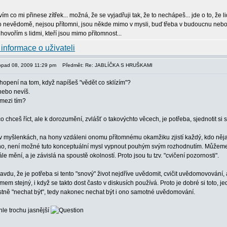
vím co mi přinese zítřek... možná, že se vyjadřuji tak, že to nechápeš... jde o to, ž
 to nevědomě, nejsou přítomni, jsou někde mimo v mysli, buď třeba v budoucnu nebo v
 hovořím s lidmi, kteří jsou mimo přítomnost...
stopad 08, 2009 11:29 pm
Předmět: Re: JABLÍČKA S HRUŠKAMI
hopení na tom, když napíšeš "vědět co sklízím"?
nebo nevíš.
 mezi tím?
 chceš říct, ale k dorozumění, zvlášť o takovýchto věcech, je potřeba, sjednotit si
 v myšlenkách, na hony vzdáleni onomu přítomnému okamžiku zjistí každý, kdo nějak
louho, není možné tuto konceptuální mysl vypnout pouhým svým rozhodnutím. Můžeme a
le mění, a je závislá na spoustě okolností. Proto jsou tu tzv. "cvičení pozornosti".
vdu, že je potřeba si tento "snový" život nejdříve uvědomit, cvičit uvědomovování,
mem stejný, i když se takto dost často v diskusích používá. Proto je dobré si toto, je
astně "nechat být", tedy nakonec nechat být i ono samotné uvědomování.
hle trochu jasnější