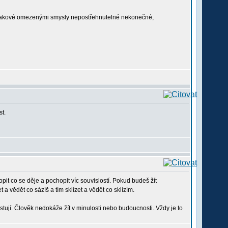
 takové omezenými smysly nepostřehnutelné nekonečné,
t.
t co se děje a pochopit víc souvislostí. Pokud budeš žít
a vědět co sázíš a tím sklízet a vědět co sklízím.
tují. Člověk nedokáže žít v minulosti nebo budoucnosti. Vždy je to