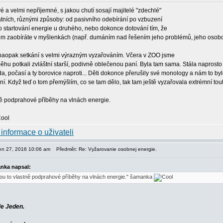
é a velmi nepříjemné, s jakou chutí sosají majitelé "zdechlé"
atních, různými způsoby: od pasivního odebírání po vzbuzení
o startování energie u druhého, nebo dokonce dotování tím, že
em zaobíráte v myšlenkách (např. dumáním nad řešením jeho problémů, jeho osobou
naopak setkání s velmi výrazným vyzařováním. Včera v ZOO jsme
hu potkali zvláštní starší, podivně oblečenou paní. Byla tam sama. Stála naprosto zá
a, počasí a ty borovice naproti... Děti dokonce přerušily své monology a nám to byl
ní. Když teď o tom přemýšlím, co se tam dělo, tak tam ještě vyzařovala extrémní tou
ně podprahové příběhy na vlnách energie.
pen 27, 2016 10:06 am
Předmět: Re: Vyžarovanie osobnej energie.
nka napsal:
sou to vlastně podprahové příběhy na vlnách energie." šamanka
je Jeden.