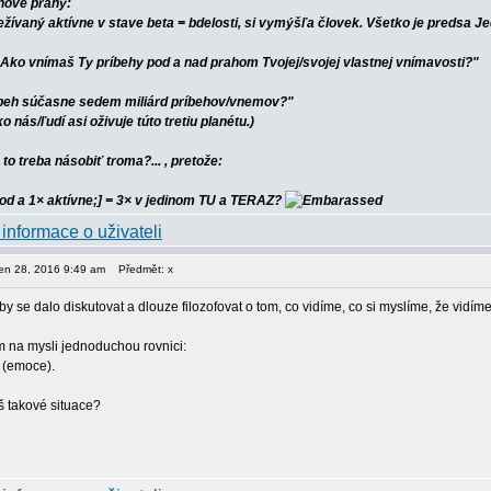
lnové prahy:
ežívaný aktívne v stave beta = bdelosti, si vymýšľa človek. Všetko je predsa J
Ako vnímaš Ty príbehy pod a nad prahom Tvojej/svojej vlastnej vnímavosti?"
íbeh súčasne sedem miliárd príbehov/vnemov?"
ko nás/ľudí asi oživuje túto tretiu planétu.)
to treba násobiť troma?... , pretože:
pod a 1× aktívne;] = 3× v jedinom TU a TERAZ?
pen 28, 2016 9:49 am
Předmět: x
y se dalo diskutovat a dlouze filozofovat o tom, co vidíme, co si myslíme, že vidíme
m na mysli jednoduchou rovnici:
t (emoce).
š takové situace?