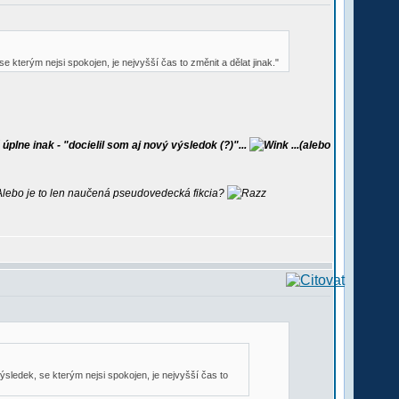
kterým nejsi spokojen, je nejvyšší čas to změnit a dělat jinak."
lne inak - "docielil som aj nový výsledok (?)"...
...(alebo
Alebo je to len naučená pseudovedecká fikcia?
sledek, se kterým nejsi spokojen, je nejvyšší čas to