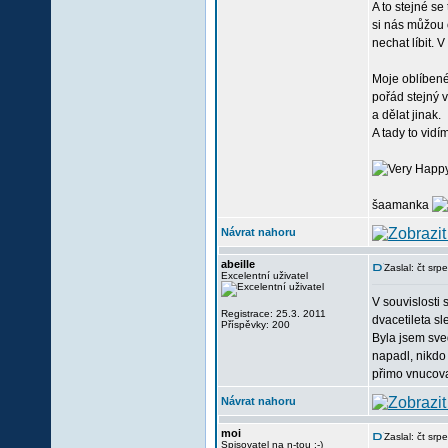
A to stejné se
si nás můžou 
nechat líbit. 
Moje oblíbené
pořád stejný v
a dělat jinak.
A tady to vidí
šaamanka
Návrat nahoru
abeille
Zaslal: čt sr
Excelentní uživatel
V souvislosti 
Registrace: 25.3. 2011
dvacetileta sl
Příspěvky: 200
Byla jsem sve
napadl, nikdo 
přimo vnucova
Návrat nahoru
moi
Zaslal: čt sr
Spisovatel na n-tou :-)