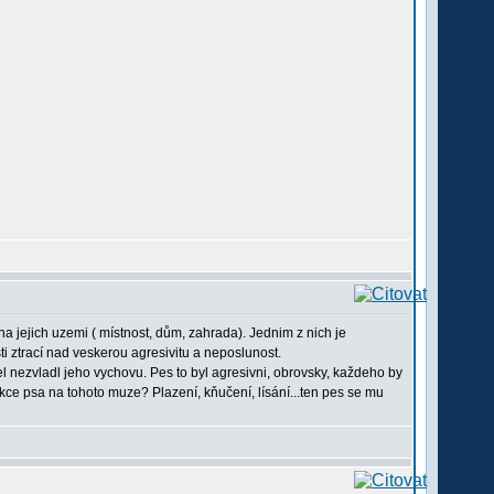
í na jejich uzemi ( místnost, dům, zahrada). Jednim z nich je
osti ztrací nad veskerou agresivitu a neposlunost.
l nezvladl jeho vychovu. Pes to byl agresivni, obrovsky, každeho by
akce psa na tohoto muze? Plazení, kňučení, lísání...ten pes se mu