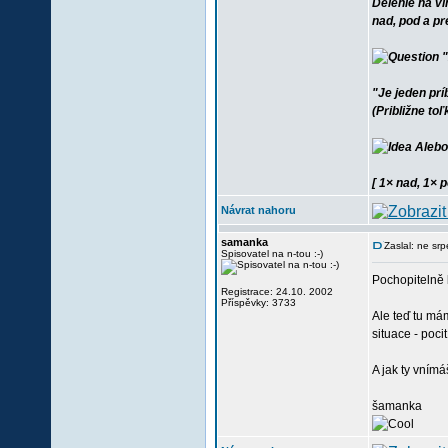
Delenie na v
nad, pod a pr
"
"Je jeden pr
(Približne toľ
Alebo 
[ 1× nad, 1× 
Návrat nahoru
samanka
Zaslal: ne sr
Spisovatel na n-tou :-)
Pochopitelně b
Registrace: 24.10. 2002
Příspěvky: 3733
Ale teď tu má
situace - poci
A jak ty vnímá
šamanka