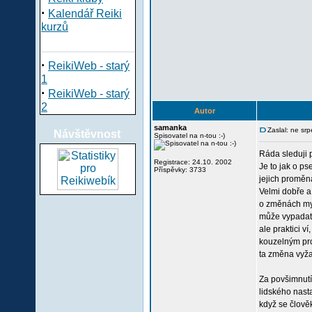
·
Kalendář Reiki
kurzů
·
ReikiWeb - starý
1
·
ReikiWeb - starý
2
Autor
samanka
Zaslal: ne sr
Návštěvnost
Spisovatel na n-tou :-)
Ráda sleduji 
Registrace: 24.10. 2002
Je to jak o ps
Příspěvky: 3733
jejich proměn
Velmi dobře a
o změnách myš
může vypadat
ale praktici v
kouzelným pr
ta změna vyžad
Za povšimnutí 
lidského nast
když se člověk