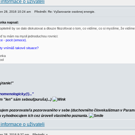
pen 28, 2016 10:24 am
Předmět: Re: Vyžarovanie osobnej energie.
nka napsal:
pitelně by se dalo diskutovat a dlouze filozofovat o tom, co vidíme, co si myslíme, že vidíme
eď tu mám na mysli jednoduchou rovnici:
ce - pocit (emoce).
 ty vnímáš takové situace?
nka
ýtanie!"
nomenologicky(!)..."
m "len" sám sebou/(puruša)...)
ujem pozorovateľa pozorovaného v sebe (duchovného človeka/átman v Paramá
 a vyhodnocujem ich cez úroveň vlastného poznania.
pen 28, 2016 9:37 pm
Předmět: x