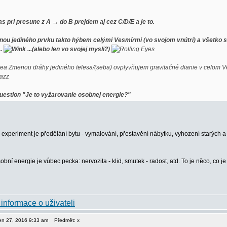
s pri presune z A → do B prejdem aj cez C/D/E a je to.
ou jediného prvku takto hýbem celými Vesmírmi (vo svojom vnútri) a všetko sa 
..
...(alebo len vo svojej mysli?)
Zmenou dráhy jediného telesa/(seba) ovplyvňujem gravitačné dianie v celom V
"Je to vyžarovanie osobnej energie?"
 experiment je předělání bytu - vymalování, přestavění nábytku, vyhození starých 
obní energie je vůbec pecka: nervozita - klid, smutek - radost, atd. To je něco, co
pen 27, 2016 9:33 am
Předmět: x