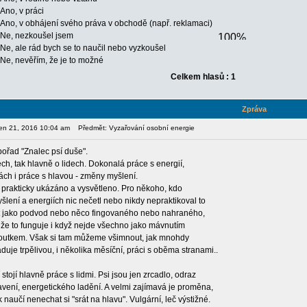
Ano, v práci
Ano, v obhájení svého práva v obchodě (např. reklamaci)
Ne, nezkoušel jsem
Ne, ale rád bych se to naučil nebo vyzkoušel
Ne, nevěřím, že je to možné
Celkem hlasů : 1
Zpráva
pen 21, 2016 10:04 am
Předmět: Vyzařování osobní energie
pořad "Znalec psí duše".
ech, tak hlavně o lidech. Dokonalá práce s energií,
ách i práce s hlavou - změny myšlení.
 prakticky ukázáno a vysvětleno. Pro někoho, kdo
lení a energiích nic nečetl nebo nikdy nepraktikoval to
 jako podvod nebo něco fingovaného nebo nahraného,
í, že to funguje i když nejde všechno jako mávnutím
outkem. Však si tam můžeme všimnout, jak mnohdy
uje trpělivou, i několika měsíční, práci s oběma stranami..
stojí hlavně práce s lidmi. Psi jsou jen zrcadlo, odraz
avení, energetického ladění. A velmi zajímavá je proměna,
 naučí nenechat si "srát na hlavu". Vulgární, leč výstižné.