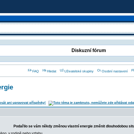
Diskuzní fórum
FAQ
Hledat
Uživatelské skupiny
Osobní nastavení
ergie
Podařilo se vám někdy změnou vlastní energie změnit dlouhodobou sit
Ano, v rodině nebo vztahu