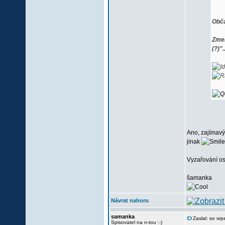
Obča
Zmen
(?)".
Ano, zajímavý
jinak
Vyzařování os
šamanka
Návrat nahoru
samanka
Zaslal: so sr
Spisovatel na n-tou :-)