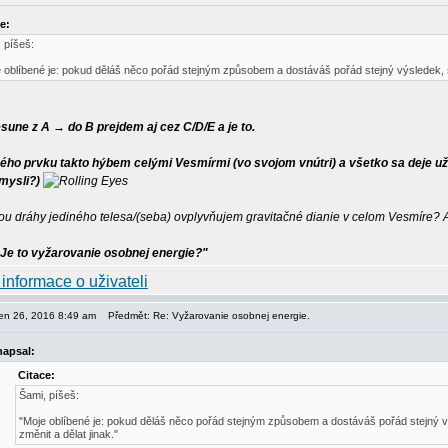
e:
 píšeš:
 oblíbené je: pokud děláš něco pořád stejným způsobem a dostáváš pořád stejný výsledek, se 
sune z A → do B prejdem aj cez C/D/E a je to.
ho prvku takto hýbem celými Vesmírmi (vo svojom vnútri) a všetko sa deje už úp
 mysli?)
 dráhy jediného telesa/(seba) ovplyvňujem gravitačné dianie v celom Vesmíre? 
Je to vyžarovanie osobnej energie?"
pen 26, 2016 8:49 am
Předmět: Re: Vyžarovanie osobnej energie.
napsal:
Citace:
Šami, píšeš:
"Moje oblíbené je: pokud děláš něco pořád stejným způsobem a dostáváš pořád stejný vý
změnit a dělat jinak."