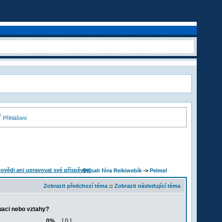
Přihlášení
Obsah fóra Reikiwebík
->
Pelmel
Zobrazit předchozí téma
::
Zobrazit následující téma
uaci nebo vztahy?
0%
[ 0 ]