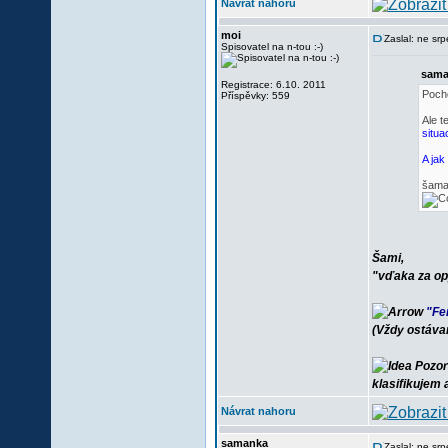
Návrat nahoru
moi
Zaslal: ne sr
Spisovatel na n-tou :-)
sama
Registrace: 6.10. 2011
Pocho
Příspěvky: 559
Ale t
situa
A jak
šama
Šami,
"vďaka za op
"Fe
(Vždy ostáva
Pozor
klasifikujem
Návrat nahoru
samanka
Zaslal: ne sr