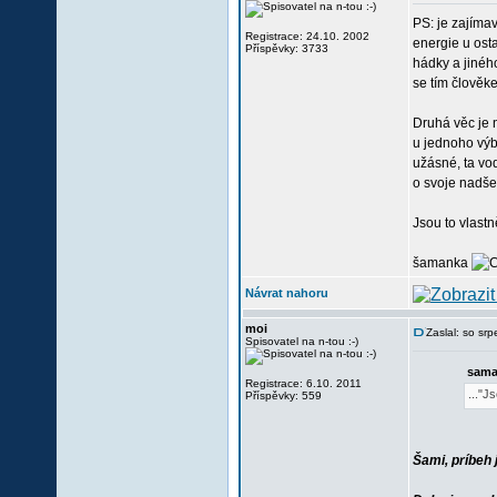
PS: je zajímav
Registrace: 24.10. 2002
energie u ost
Příspěvky: 3733
hádky a jinéh
se tím člověk
Druhá věc je 
u jednoho výbě
užásné, ta vod
o svoje nadše
Jsou to vlast
šamanka
Návrat nahoru
moi
Zaslal: so sr
Spisovatel na n-tou :-)
sama
Registrace: 6.10. 2011
..."J
Příspěvky: 559
Šami, príbeh 