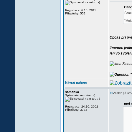
Citac
Registrace: 6.10. 2011
Šami,
Příspěvky: 559
"Moje
Občas pri pre
Zmenou jediné
len vo svojej
Zmenou
"
Návrat nahoru
samanka
Zaslal: pá sr
Spisovatel na n-tou :-)
moi 
Registrace: 24.10. 2002
Příspěvky: 3733