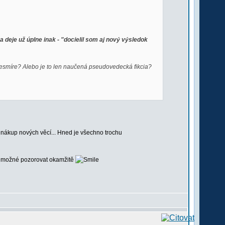
deje už úplne inak - "docielil som aj nový výsledok
esmíre? Alebo je to len naučená pseudovedecká fikcia?
a nákup nových věcí... Hned je všechno trochu
 je možné pozorovat okamžitě