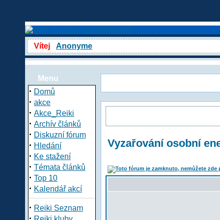
Vítej
Anonyme
Menu
·
Domů
·
akce
·
Akce_Reiki
·
Archív článků
·
Diskuzní fórum
Vyzařování osobní en
·
Hledání
·
Ke stažení
·
Témata článků
·
Top 10
·
Kalendář akcí
·
Reiki Seznam
·
Reiki kluby