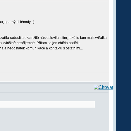
, spornými tématy...).
řila radostí a okamžitě nás oslovila s tím, jaké to tam mají zvířátka
o zvláštně nepříjemné. Přitom se jen chtěla podělit
ha a nedostatek komunikace a kontaktu s ostatními...