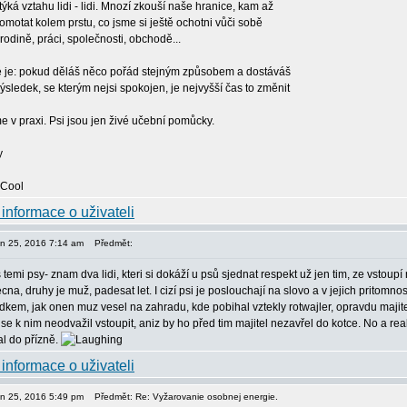
 týká vztahu lidi - lidi. Mnozí zkouší naše hranice, kam až
omotat kolem prstu, co jsme si ještě ochotni vůči sobě
V rodině, práci, společnosti, obchodě...
 je: pokud děláš něco pořád stejným způsobem a dostáváš
ýsledek, se kterým nejsi spokojen, je nejvyšší čas to změnit
me v praxi. Psi jsou jen živé učební pomůcky.
pen 25, 2016 7:14 am
Předmět:
s temi psy- znam dva lidi, kteri si dokáží u psů sjednat respekt už jen tim, ze vstoup
ecna, druhy je muž, padesat let. I cizí psi je poslouchají na slovo a v jejich pritomn
dkem, jak onen muz vesel na zahradu, kde pobihal vztekly rotwajler, opravdu majite
se k nim neodvažil vstoupit, aniz by ho před tim majitel nezavřel do kotce. No a re
l do přízně.
pen 25, 2016 5:49 pm
Předmět: Re: Vyžarovanie osobnej energie.