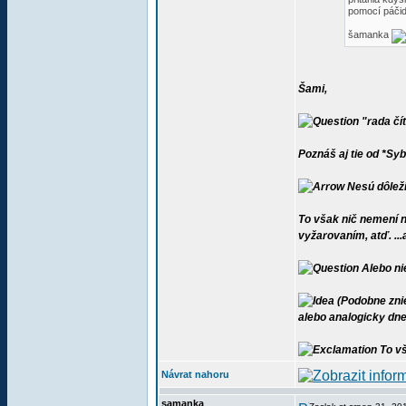
pomocí páčid
šamanka
Šami,
"rada čít
Poznáš aj tie od *Sy
Nesú dôleži
To však nič nemení n
vyžarovaním, atď. ...
Alebo nie
(Podobne znie
alebo analogicky dnes
To vš
Návrat nahoru
samanka