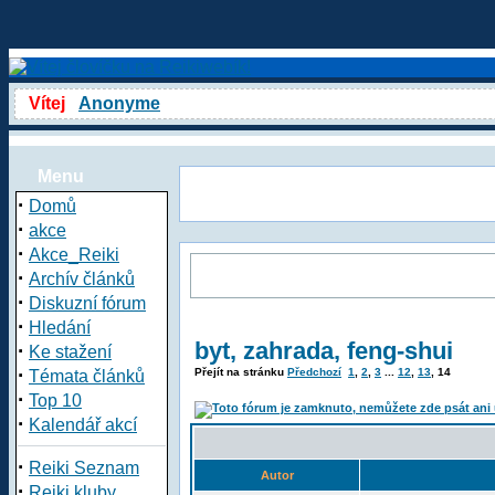
Vítej
Anonyme
Menu
·
Domů
·
akce
·
Akce_Reiki
·
Archív článků
·
Diskuzní fórum
·
Hledání
byt, zahrada, feng-shui
·
Ke stažení
·
Přejít na stránku
Předchozí
1
,
2
,
3
...
12
,
13
,
14
Témata článků
·
Top 10
·
Kalendář akcí
·
Reiki Seznam
Autor
·
Reiki kluby