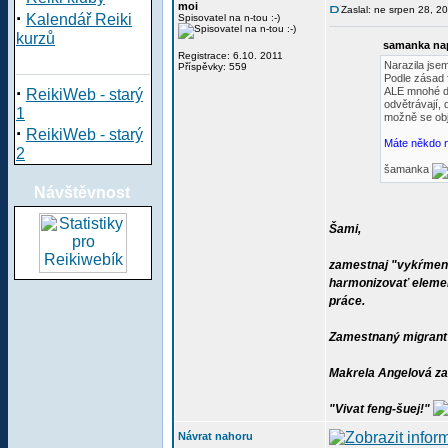
moi
Zaslal: ne srpen 28, 2
·
Kalendář Reiki
Spisovatel na n-tou :-)
kurzů
samanka nap
Registrace: 6.10. 2011
Narazila jsem
Příspěvky: 559
Podle zásad 
·
ALE mnohé do
ReikiWeb - starý
odvětrávají,
1
možně se obje
·
ReikiWeb - starý
Máte někdo n
2
šamanka
Návštěvnost
Šami,
zamestnaj "vykŕmenéh
harmonizovať element
práce.
Zamestnaný migrant T
Makrela Angelová zab
"Vivat feng-šuej!"
Návrat nahoru