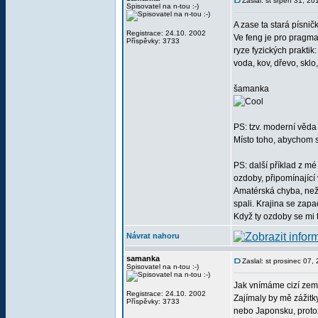
Zaslal: st srpen 31, 2
Spisovatel na n-tou :-)
A zase ta stará písnič
Registrace: 24.10. 2002
Ve feng je pro pragma
Příspěvky: 3733
ryze fyzických praktik
voda, kov, dřevo, sklo
šamanka
PS: tzv. moderní věda
Místo toho, abychom si
PS: další příklad z m
ozdoby, připomínající 
Amatérská chyba, než
spali. Krajina se zap
Když ty ozdoby se mi t
Návrat nahoru
samanka
Zaslal: st prosinec 07
Spisovatel na n-tou :-)
Jak vnímáme cizí země 
Registrace: 24.10. 2002
Zajímaly by mě zážitky
Příspěvky: 3733
nebo Japonsku, proto