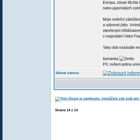
Evropa, závan těchto 
nebo japonských zah
Moje srdeční záležito
a výborné jídlo. Vním
otevřeným hřbitůvkem 
v majestátní Vídni Fr
Taky rádi nasáváte ene
šamanka
PS: ovšem jedna univer
Návrat nahoru
Strana
14
z
14