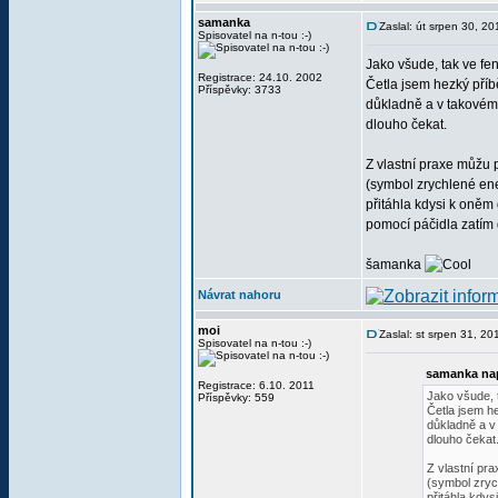
samanka
Zaslal: út srpen 30, 2
Spisovatel na n-tou :-)
Jako všude, tak ve fen
Registrace: 24.10. 2002
Četla jsem hezký příb
Příspěvky: 3733
důkladně a v takovém
dlouho čekat.
Z vlastní praxe můžu p
(symbol zrychlené ene
přitáhla kdysi k oněm 
pomocí páčidla zatím
šamanka
Návrat nahoru
moi
Zaslal: st srpen 31, 2
Spisovatel na n-tou :-)
samanka nap
Registrace: 6.10. 2011
Jako všude, t
Příspěvky: 559
Četla jsem he
důkladně a v
dlouho čekat
Z vlastní pr
(symbol zryc
přitáhla kdys