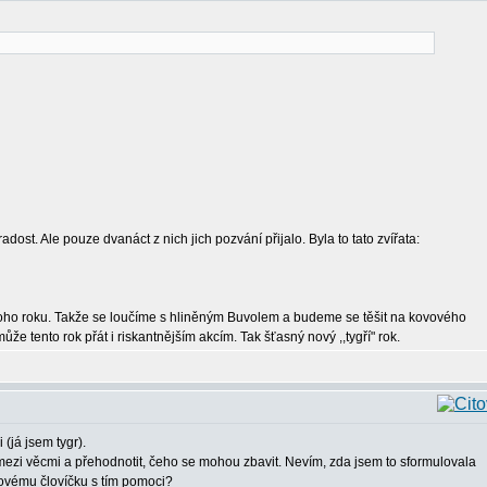
ost. Ale pouze dvanáct z nich jich pozvání přijalo. Byla to tato zvířata:
noho roku. Takže se loučíme s hliněným Buvolem a budeme se těšit na kovového
že tento rok přát i riskantnějším akcím. Tak šťasný nový ,,tygří" rok.
 (já jsem tygr).
mezi věcmi a přehodnotit, čeho se mohou zbavit. Nevím, zda jsem to sformulovala
kovému človíčku s tím pomoci?