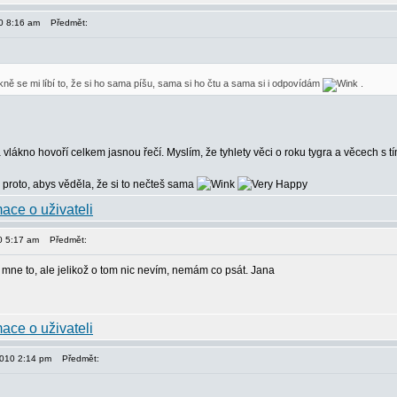
10 8:16 am
Předmět:
kně se mi líbí to, že si ho sama píšu, sama si ho čtu a sama si i odpovídám
.
 vlákno hovoří celkem jasnou řečí. Myslím, že tyhlety věci o roku tygra a věcech s 
 proto, abys věděla, že si to nečteš sama
10 5:17 am
Předmět:
mne to, ale jelikož o tom nic nevím, nemám co psát. Jana
2010 2:14 pm
Předmět: