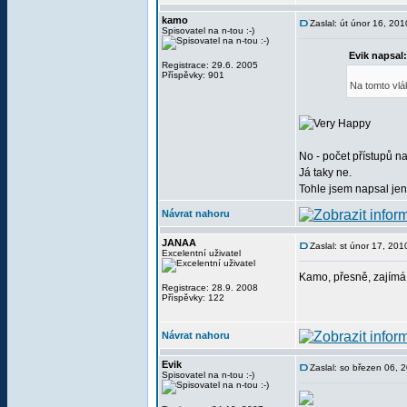
kamo
Zaslal: út únor 16, 20
Spisovatel na n-tou :-)
Evik napsal:
Registrace: 29.6. 2005
Příspěvky: 901
Na tomto vlá
No - počet přístupů na
Já taky ne.
Tohle jsem napsal jen
Návrat nahoru
JANAA
Zaslal: st únor 17, 20
Excelentní uživatel
Kamo, přesně, zajímá 
Registrace: 28.9. 2008
Příspěvky: 122
Návrat nahoru
Evik
Zaslal: so březen 06, 
Spisovatel na n-tou :-)