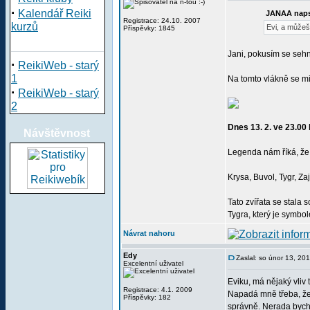
·
Kalendář Reiki
JANAA naps
Registrace: 24.10. 2007
kurzů
Evi, a můžeš
Příspěvky: 1845
Jani, pokusím se sehn
·
ReikiWeb - starý
1
Na tomto vlákně se mi
·
ReikiWeb - starý
2
Dnes 13. 2. ve 23.
Návštěvnost
Legenda nám říká, že B
Krysa, Buvol, Tygr, Za
Tato zvířata se stala
Tygra, který je symbol
Návrat nahoru
Edy
Zaslal: so únor 13, 20
Excelentní uživatel
Eviku, má nějaký vliv t
Registrace: 4.1. 2009
Napadá mně třeba, že 
Příspěvky: 182
správně. Nerada bych 