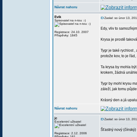
Návrat nahoru
Evik
Zaslal: so únor 13, 20
Spisovatel na n-tou :-)
Edy, vliv to samozřej
Registrace: 24.10. 2007
Příspěvky: 1845
Krysa je prostě taková
Tygr je také rychlost 
protože kov, to je řád
Ta krysa by mohla být
krokem, žádná unáhlená
Tygr by mohl krysu mal
záleží, jak tomu půjde
Krásný den a já upalu
Návrat nahoru
jc
Zaslal: so únor 13, 20
Excelentní uživatel
Šťastný nový (čínský)
Registrace: 2.12. 2006
Příspěvky: 161