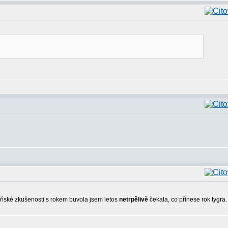
loňské zkušenosti s rokem buvola jsem letos
netrpělivě
čekala, co přinese rok tygra.