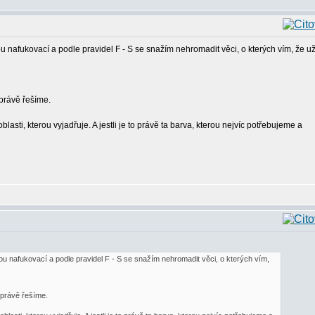
u nafukovací a podle pravidel F - S se snažím nehromadit věci, o kterých vím, že u
 právě řešíme.
sti, kterou vyjadřuje. A jestli je to právě ta barva, kterou nejvíc potřebujeme a
ou nafukovací a podle pravidel F - S se snažím nehromadit věci, o kterých vím,
é právě řešíme.