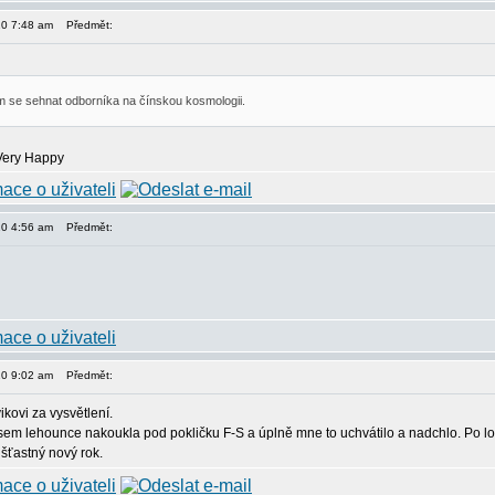
10 7:48 am
Předmět:
m se sehnat odborníka na čínskou kosmologii.
10 4:56 am
Předmět:
10 9:02 am
Předmět:
ikovi za vysvětlení.
i jsem lehounce nakoukla pod pokličku F-S a úplně mne to uchvátilo a nadchlo. Po 
 šťastný nový rok.