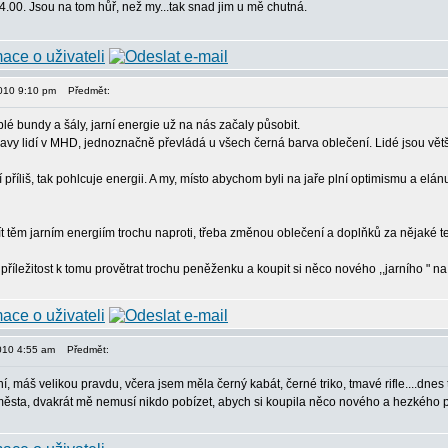
.00. Jsou na tom hůř, než my...tak snad jim u mě chutná.
2010 9:10 pm
Předmět:
plé bundy a šály, jarní energie už na nás začaly působit.
avy lidí v MHD, jednoznačně převládá u všech černá barva oblečení. Lidé jsou větš
í příliš, tak pohlcuje energii. A my, místo abychom byli na jaře plní optimismu a elá
ít těm jarním energiím trochu naproti, třeba změnou oblečení a doplňků za nějaké te
příležitost k tomu provětrat trochu peněženku a koupit si něco nového ,,jarního " na 
2010 4:55 am
Předmět:
í, máš velikou pravdu, včera jsem měla černý kabát, černé triko, tmavé rifle....dnes
ěsta, dvakrát mě nemusí nikdo pobízet, abych si koupila něco nového a hezkého p