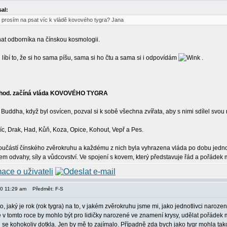
al:
 prosím na psat víc k vládě kovového tygra? Jana
at odborníka na čínskou kosmologii.
 líbí to, že si ho sama píšu, sama si ho čtu a sama si i odpovídám
.
00 hod. začíná vláda KOVOVÉHO TYGRA
uddha, když byl osvícen, pozval si k sobě všechna zvířata, aby s nimi sdílel svou rad
jíc, Drak, Had, Kůň, Koza, Opice, Kohout, Vepř a Pes.
 součástí čínského zvěrokruhu a každému z nich byla vyhrazena vláda po dobu jed
em odvahy, síly a vůdcovství. Ve spojení s kovem, který představuje řád a pořádek mů
10 11:29 am
Předmět: F-S
o, jaký je rok (rok tygra) na to, v jakém zvěrokruhu jsme mi, jako jednotlivci narozeni
v tomto roce by mohlo být pro lidičky narozené ve znamení krysy, udělat pořádek 
se kohokoliv dotkla. Jen by mě to zajímalo. Případně zda bych jako tygr mohla ta