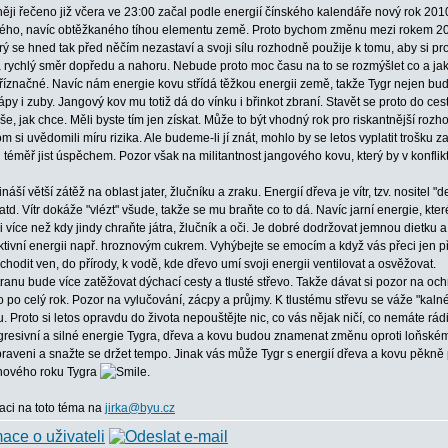
ěji řečeno již včera ve 23:00 začal podle energií čínského kalendáře nový rok 2010.
ho, navíc obtěžkaného tíhou elementu země. Proto bychom změnu mezi rokem 2009 
rý se hned tak před něčím nezastaví a svoji sílu rozhodně použije k tomu, aby si pros
rychlý směr dopředu a nahoru. Nebude proto moc času na to se rozmýšlet co a jak, ku
říznačné. Navíc nám energie kovu střídá těžkou energii země, takže Tygr nejen bude c
y i zuby. Jangový kov mu totiž dá do vínku i břinkot zbraní. Stavět se proto do ces
še, jak chce. Měli byste tím jen získat. Může to být vhodný rok pro riskantnější rozhod
si uvědomili míru rizika. Ale budeme-li jí znát, mohlo by se letos vyplatit trošku zar
 si téměř jist úspěchem. Pozor však na militantnost jangového kovu, který by v konfl
ší větší zátěž na oblast jater, žlučníku a zraku. Energií dřeva je vítr, tzv. nositel "
 atd. Vítr dokáže "vlézt" všude, takže se mu braňte co to dá. Navíc jarní energie, k
si více než kdy jindy chraňte játra, žlučník a oči. Je dobré dodržovat jemnou dietku 
tivní energii např. hroznovým cukrem. Vyhýbejte se emocím a když vás přeci jen přepa
hodit ven, do přírody, k vodě, kde dřevo umí svoji energii ventilovat a osvěžovat.
anu bude více zatěžovat dýchací cesty a tlusté střevo. Takže dávat si pozor na och
po celý rok. Pozor na vylučování, zácpy a průjmy. K tlustému střevu se váže "kalné
. Proto si letos opravdu do života nepouštějte nic, co vás nějak ničí, co nemáte rádi
agresivní a silné energie Tygra, dřeva a kovu budou znamenat změnu oproti loňské
ipraveni a snažte se držet tempo. Jinak vás může Tygr s energií dřeva a kovu pěkně 
 nového roku Tygra
.
taci na toto téma na
jirka@byu.cz