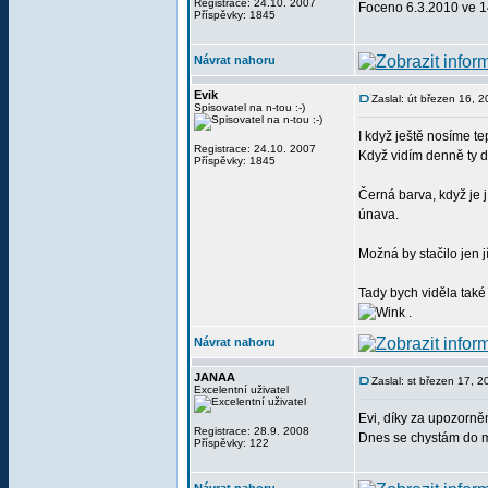
Registrace: 24.10. 2007
Foceno 6.3.2010 ve 14
Příspěvky: 1845
Návrat nahoru
Evik
Zaslal: út březen 16, 
Spisovatel na n-tou :-)
I když ještě nosíme te
Registrace: 24.10. 2007
Když vidím denně ty d
Příspěvky: 1845
Černá barva, když je j
únava.
Možná by stačilo jen j
Tady bych viděla také 
.
Návrat nahoru
JANAA
Zaslal: st březen 17, 
Excelentní uživatel
Evi, díky za upozorněn
Registrace: 28.9. 2008
Dnes se chystám do m
Příspěvky: 122