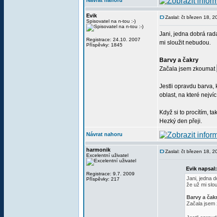
Návrat nahoru
Evik
Zaslal: čt březen 18, 
Spisovatel na n-tou :-)
Jani, jedna dobrá rad
Registrace: 24.10. 2007
mi sloužit nebudou.
Příspěvky: 1845
Barvy a čakry
Začala jsem zkoumat
Jestli opravdu barva, 
oblast, na které nejv
Když si to procítím, 
Hezký den přeji.
Návrat nahoru
harmonik
Zaslal: čt březen 18, 
Excelentní uživatel
Evik napsal:
Registrace: 9.7. 2009
Jani, jedna 
Příspěvky: 217
že už mi slo
Barvy a čak
Začala jsem