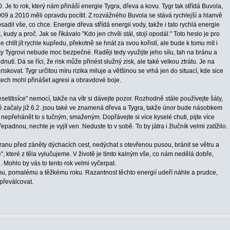
 Je to rok, který nám přináší energie Tygra, dřeva a kovu. Tygr tak střídá Buvola,
a 2010 měli opravdu pocítit. Z rozvážného Buvola se stává rychlejší a hlanvě
adil vše, co chce. Energie dřeva střídá energii vody, takže i tato rychlá energie
dy a proč. Jak se říkávalo "Kdo jen chvíli stál, stojí opodál." Toto heslo je pro
htít jít rychle kupředu, překotně se hnát za svou kořistí, ale bude k tomu mít i
ty Tygrovi nebude moc bezpečné. Raději tedy využijte jeho sílu, tah na bránu a
nutí. Dá se říci, že risk může přinést služný zisk, ale také velkou ztrátu. Je na
iskovat. Tygr určitou míru rizika miluje a většinou se vrhá jen do situací, kde sice
iktech mohl přinášet agresi a obravdové boje.
desetitisíce" nemocí, takže na vítr si dávejte pozor. Rozhodně stále používejte šály,
teré začaly již 6.2. jsou také ve znamená dřeva a Tygra, takže únor bude násobkem
a nepřehánět to s tučným, smaženým. Dopřávejte si více kyselé chuti, pijte více
dnou, nechte je vyjít ven. Neduste to v sobě. To by játra i žlučník velmi zatížilo.
ranu před záněty dýchacích cest, nedýchat s otevřenou pusou, bránit se větru a
", které z těla vylučujeme. V životě je tímto kalným vše, co nám nedělá dobře,
. Mohlo by vás to tento rok velmi vyčerpat.
mu, pomalému a těžkému roku. Razantnost těchto energií udeří náhle a prudce,
převálcovat.