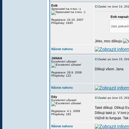
Evik
Zaslal: ne únor 14, 20
Spisovatel na n-tou :-)
Evik napsal:
Registrace: 24.10. 2007
Příspěvky: 1845
Jani, pokusí
Jirko, moc děkuju
Návrat nahoru
JANAA
Zaslal: po únor 15, 20
Excelentní uživatel
Děkuji všem. Jana
Registrace: 28.9. 2008
Příspěvky: 122
Návrat nahoru
Edy
Zaslal: po únor 15, 20
Excelentní uživatel
Také děkuji. Děkuji Ev
Registrace: 4.1. 2009
Děkuji také jc. V lon
Příspěvky: 182
Vážně to funguje. Tak
Návrat nahoru