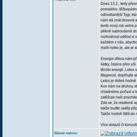
Dnes 13.2., tedy přesn
pomalého, těžkopádné
odhodlanější Tygr, kte
nám dá znát dravost a 
tento nový rok velmi p
pěkně nabroušené dráp
rozhodnost udělat si v
každém z nás, abychom 
malé riziko je, ale je
Energie dřeva nám přiná
šátky, čepice přes uši
těchto energií. Letos 
Magensii, doplňujte ak
Letos je dobré hodně c
Kov nám na druhou str
chladnému počasí a to 
zatěžuje naši psychiku
Zdá se, že relativně 
takže buďte raději př
Takže hodně štětí do
Více dotazů či konzul
Návrat nahoru