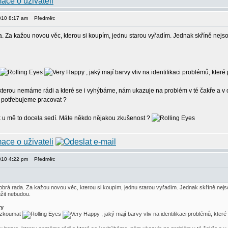
2010 8:17 am
Předmět:
a. Za kažou novou věc, kterou si koupím, jednu starou vyřadím. Jednak skříně nejso
, jaký mají barvy vliv na identifikaci problémů, které
kterou nemáme rádi a které se i vyhýbáme, nám ukazuje na problém v té čakře a v obla
íc potřebujeme pracovat ?
tak u mě to docela sedí. Máte někdo nějakou zkušenost ?
2010 4:22 pm
Předmět:
dobrá rada. Za kažou novou věc, kterou si koupím, jednu starou vyřadím. Jednak skříně nejs
užit nebudou.
ry
 zkoumat
, jaký mají barvy vliv na identifikaci problémů, kter