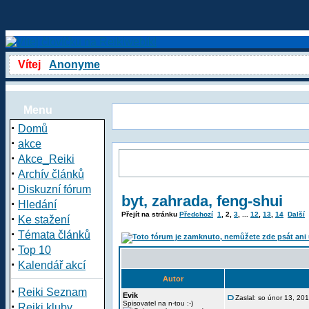
Vítej
Anonyme
Menu
·
Domů
·
akce
·
Akce_Reiki
·
Archív článků
·
Diskuzní fórum
byt, zahrada, feng-shui
·
Hledání
Přejít na stránku
Předchozí
1
,
2
,
3
, ...
12
,
13
,
14
Další
·
Ke stažení
·
Témata článků
·
Top 10
·
Kalendář akcí
Autor
·
Reiki Seznam
Evik
Zaslal: so únor 13, 20
·
Spisovatel na n-tou :-)
Reiki kluby