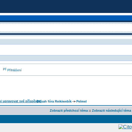
Přihlášení
Obsah fóra Reikiwebík
->
Pelmel
Zobrazit předchozí téma
::
Zobrazit následující téma