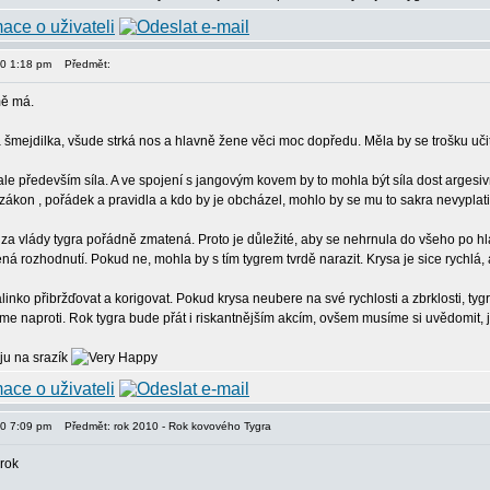
10 1:18 pm
Předmět:
mě má.
 šmejdilka, všude strká nos a hlavně žene věci moc dopředu. Měla by se trošku učit 
, ale především síla. A ve spojení s jangovým kovem by to mohla být síla dost argesi
, zákon , pořádek a pravidla a kdo by je obcházel, mohlo by se mu to sakra nevyplati
 za vlády tygra pořádně zmatená. Proto je důležité, aby se nehrnula do všeho po h
 rozhodnutí. Pokud ne, mohla by s tím tygrem tvrdě narazit. Krysa je sice rychlá, 
inko přibržďovat a korigovat. Pokud krysa neubere na své rychlosti a zbrklosti, tygr
me naproti. Rok tygra bude přát i riskantnějším akcím, ovšem musíme si uvědomit, j
ju na srazík
10 7:09 pm
Předmět: rok 2010 - Rok kovového Tygra
 rok