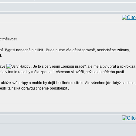
trpělivosti.
vní. Tygr si nenechá nic líbit . Bude nutné vše dělat správně, neobcházet zákony,
t.
lavě
. Je to sice v jejím ,,popisu práce", ale měla by ubrat a jít krok za
ale v tomto roce by měla zpomalit, všechno si ověřit, než se do něčeho pustí.
 ukáže své drápy a mohlo by dojít i k silnému střetu. Ale všechno jde, když se chce 
estli ta rizika opravdu chceme podstoupit .