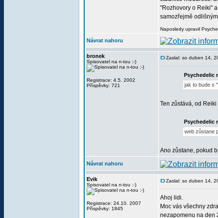
"Rozhovory o Reiki" a
samozřejmě odlišnými 
Naposledy upravil Psyche
Návrat nahoru
bronek
Zaslal: so duben 14, 
Spisovatel na n-tou :-)
Psychedelic 
Registrace: 4.5. 2002
jak to bude s
Příspěvky: 721
Ten zůstává, od Reik
Psychedelic 
web zůstane p
Ano zůstane, pokud bu
Návrat nahoru
Evik
Zaslal: so duben 14, 
Spisovatel na n-tou :-)
Ahoj lidi.
Registrace: 24.10. 2007
Moc vás všechny zdrav
Příspěvky: 1845
nezapomenu na den 24.1