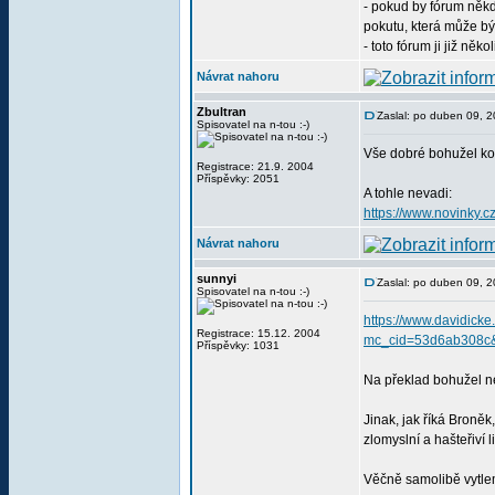
- pokud by fórum něk
pokutu, která může být
- toto fórum ji již někol
Návrat nahoru
Zbultran
Zaslal: po duben 09, 
Spisovatel na n-tou :-)
Vše dobré bohužel k
Registrace: 21.9. 2004
Příspěvky: 2051
A tohle nevadi:
https://www.novinky.c
Návrat nahoru
sunnyi
Zaslal: po duben 09, 
Spisovatel na n-tou :-)
https://www.davidicke
Registrace: 15.12. 2004
mc_cid=53d6ab308c
Příspěvky: 1031
Na překlad bohužel ne
Jinak, jak říká Broněk
zlomyslní a hašteřiví 
Věčně samolibě vytlem