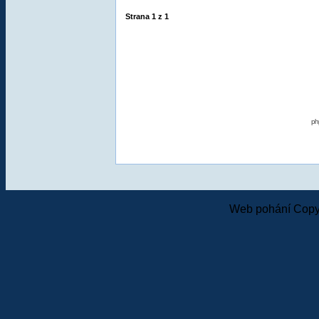
Strana
1
z
1
ph
Web pohání Copy