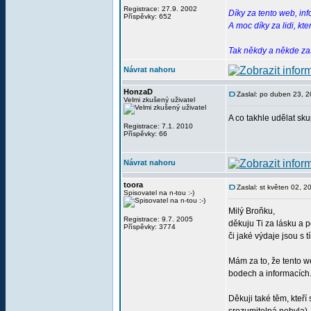
Registrace: 27.9. 2002
Díky za tento web, in
Příspěvky: 652
A moc díky za lidi, kt
Tak někdy a někde zas
Návrat nahoru
HonzaD
Zaslal: po duben 23, 
Velmi zkušený uživatel
A co takhle udělat s
Registrace: 7.1. 2010
Příspěvky: 66
Návrat nahoru
toora
Zaslal: st květen 02, 
Spisovatel na n-tou :-)
Milý Broňku,
Registrace: 9.7. 2005
děkuju Ti za lásku a pé
Příspěvky: 3774
či jaké výdaje jsou s 
Mám za to, že tento w
bodech a informacích
Děkuji také těm, kteří