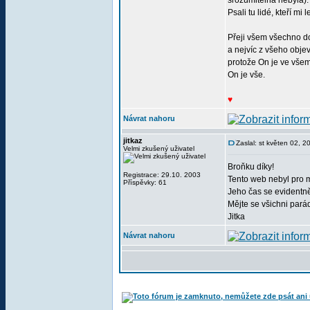
srozumitelná nebyla)
Psali tu lidé, kteří mi
Přeji všem všechno d
a nejvíc z všeho obj
protože On je ve všem
On je vše.
♥
Návrat nahoru
jitkaz
Zaslal: st květen 02, 
Velmi zkušený uživatel
Broňku díky!
Registrace: 29.10. 2003
Tento web nebyl pro 
Příspěvky: 61
Jeho čas se evidentně 
Mějte se všichni pará
Jitka
Návrat nahoru