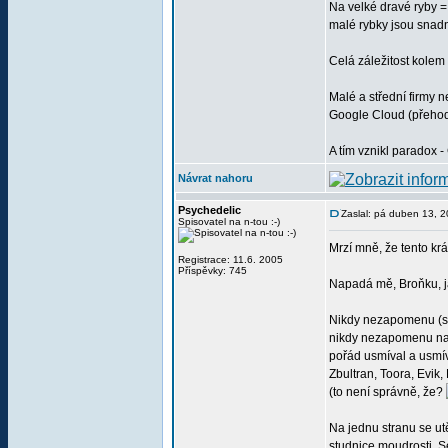
Na velké dravé ryby =
malé rybky jsou snadn
Celá záležitost kole
Malé a střední firmy 
Google Cloud (přehodí
A tím vznikl paradox 
Návrat nahoru
Psychedelic
Zaslal: pá duben 13, 
Spisovatel na n-tou :-)
Mrzí mně, že tento kr
Registrace: 11.6. 2005
Příspěvky: 745
Napadá mě, Broňku, jak
Nikdy nezapomenu (snad
nikdy nezapomenu na m
pořád usmíval a usmív
Zbultran, Toora, Evik
(to není správně, že?
Na jednu stranu se ut
studnice moudrosti. Se