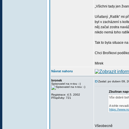
„Všichni tady jen žvan
Uňafaný „Ratlík“ mi př
byl v zacházení s kolt
něj začal zostra naváž
nikdo nemá toho ratlíka
Tak to byla situace na
Chci Broňkovi poděkov
Mirek
Návrat nahoru
bronek
Zaslal: po duben 09, 
Spisovatel na n-tou :-)
Zbultran nap
Registrace: 4.5. 2002
Vše dobré bo
Příspěvky: 721
A tohle nevadi
https://www.n
Všeobecně