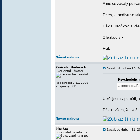
A mě se začaly po tvář
Dnes, kupodivu se tak 
Děkuji Broňkovi a vš
S láskou v ♥
Evík
Návrat nahoru
Kwisatz_Haderach
Zaslal: pá duben 20, 
Excelentní uživatel
Psychedelic 
Registrace: 7.11. 2008
a mnoho další
Příspěvky: 215
Utkěl jsem v paměti, 
Děkuji všem, že tvořili
Návrat nahoru
blankas
Zaslal: so duben 21, 
Spisovatel na n-tou :-)