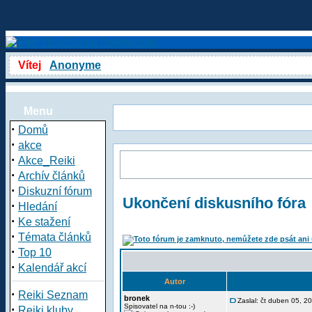
Vítej
Anonyme
Menu
·
Domů
·
akce
·
Akce_Reiki
·
Archív článků
·
Diskuzní fórum
Ukončení diskusního fóra
·
Hledání
·
Ke stažení
·
Témata článků
·
Top 10
·
Kalendář akcí
Autor
·
Reiki Seznam
bronek
Zaslal: čt duben 05, 
·
Spisovatel na n-tou :-)
Reiki kluby