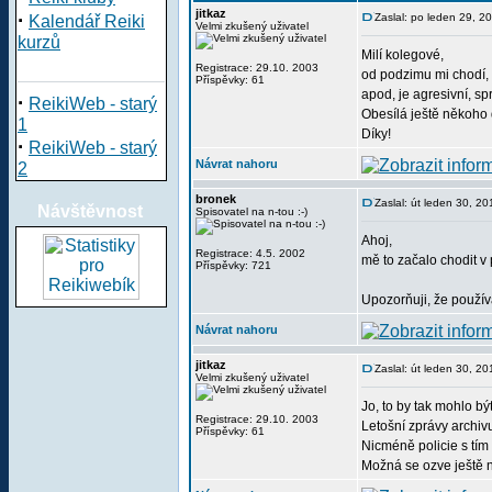
jitkaz
·
Zaslal: po leden 29, 2
Kalendář Reiki
Velmi zkušený uživatel
kurzů
Milí kolegové,
Registrace: 29.10. 2003
od podzimu mi chodí, 
Příspěvky: 61
apod, je agresivní, s
·
ReikiWeb - starý
Obesílá ještě někoho 
1
Díky!
·
ReikiWeb - starý
Návrat nahoru
2
bronek
Zaslal: út leden 30, 2
Návštěvnost
Spisovatel na n-tou :-)
Ahoj,
Registrace: 4.5. 2002
mě to začalo chodit v
Příspěvky: 721
Upozorňuji, že používá 
Návrat nahoru
jitkaz
Zaslal: út leden 30, 2
Velmi zkušený uživatel
Jo, to by tak mohlo bý
Registrace: 29.10. 2003
Letošní zprávy archivu
Příspěvky: 61
Nicméně policie s tím 
Možná se ozve ještě n