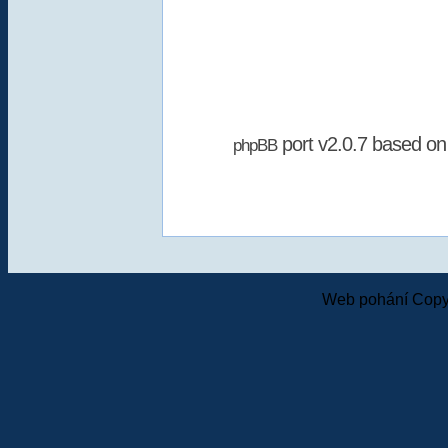
port v2.0.7 based o
phpBB
Web pohání Copy