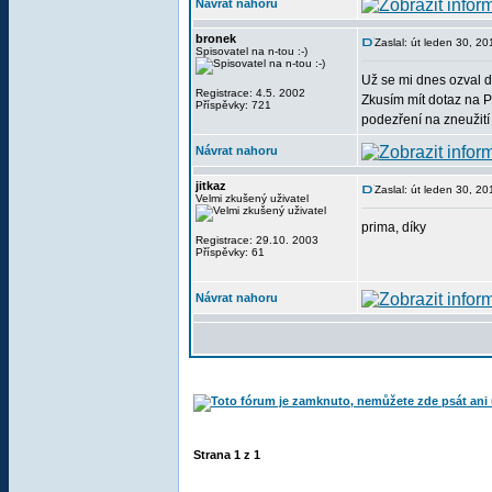
Návrat nahoru
bronek
Zaslal: út leden 30, 2
Spisovatel na n-tou :-)
Už se mi dnes ozval d
Registrace: 4.5. 2002
Zkusím mít dotaz na PČ
Příspěvky: 721
podezření na zneužití 
Návrat nahoru
jitkaz
Zaslal: út leden 30, 2
Velmi zkušený uživatel
prima, díky
Registrace: 29.10. 2003
Příspěvky: 61
Návrat nahoru
Strana
1
z
1