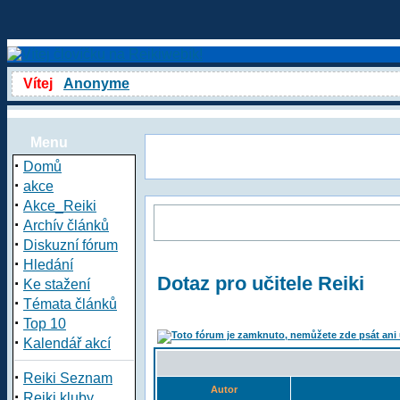
Vítej
Anonyme
Menu
·
Domů
·
akce
·
Akce_Reiki
·
Archív článků
·
Diskuzní fórum
·
Hledání
Dotaz pro učitele Reiki
·
Ke stažení
·
Témata článků
·
Top 10
·
Kalendář akcí
·
Reiki Seznam
Autor
·
Reiki kluby