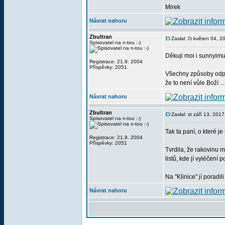
Mirek
Návrat nahoru
Zbultran
Zaslal: čt květen 04, 
Spisovatel na n-tou :-)
Děkuji moi i sunnyimu
Registrace: 21.9. 2004
Příspěvky: 2051
Všechny způsoby odpo
že to není vůle Boží ..
Návrat nahoru
Zbultran
Zaslal: st září 13, 201
Spisovatel na n-tou :-)
Tak ta paní, o které je 
Registrace: 21.9. 2004
Příspěvky: 2051
Tvrdila, že rakovinu 
listů, kde jí vyléčení 
Na "Klinice" jí poradil
Návrat nahoru