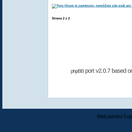
Strana
2
z
2
port v2.0.7 based 
phpBB
Web pohání Cop