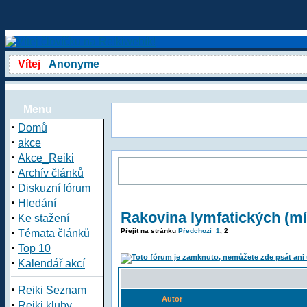
Vítej
Anonyme
Menu
·
Domů
·
akce
·
Akce_Reiki
·
Archív článků
·
Diskuzní fórum
·
Hledání
Rakovina lymfatických (mí
·
Ke stažení
·
Přejít na stránku
Předchozí
1
,
2
Témata článků
·
Top 10
·
Kalendář akcí
·
Reiki Seznam
Autor
·
Reiki kluby