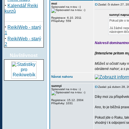
moi
·
Zaslal: čt duben 27, 2
Kalendář Reiki
Spisovatel na n-tou :-)
kurzů
sunnyi napsa
Registrace: 6.10. 2011
Pokud jde o te
Příspěvky: 559
·
ReikiWeb - starý
Já žádné nepo
nástrojem léče
1
·
ReikiWeb - starý
Nakresli dominantnou
2
[Intenzívne pritom my
Návštěvnost
Môžeš si očistiť ruky
obrátené nahor; a s p
Návrat nahoru
sunnyi
Zaslal: pá duben 28, 
Spisovatel na n-tou :-)
Díky moi za příspěvek
Registrace: 15.12. 2004
Příspěvky: 1031
Ano, to je běžná prax
Pokud jde o Raku, tak
vhodný i k odpojení se