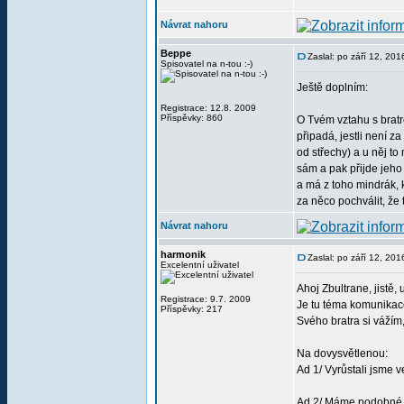
Návrat nahoru
Beppe
Zaslal: po září 12, 20
Spisovatel na n-tou :-)
Ještě doplním:
Registrace: 12.8. 2009
Příspěvky: 860
O Tvém vztahu s bratr
připadá, jestli není z
od střechy) a u něj to 
sám a pak přijde jeho 
a má z toho mindrák, 
za něco pochválit, že 
Návrat nahoru
harmonik
Zaslal: po září 12, 20
Excelentní uživatel
Ahoj Zbultrane, jistě,
Registrace: 9.7. 2009
Je tu téma komunikace
Příspěvky: 217
Svého bratra si vážím
Na dovysvětlenou:
Ad 1/ Vyrůstali jsme v
Ad 2/ Máme podobné p