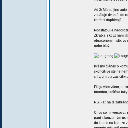
Ad 3/ Máme jiné auto s
zacáluje dvakrát do ro
které si dopřávají......
Podstatou je nedorozu
Zkrátka, i když nám ti
obráceném místě, ve st
nebo blbý
Krásný článek o komuni
skončili ve stejné nemo
cifry, úmrtí a zas cifr
Přeju vám všem jen kr
brambor, sušička taky
.
P.S. - ať na té zahrádc
Chce se mi veršovat, 
paní s kouzelným úsměv
do kopce na kole ze z