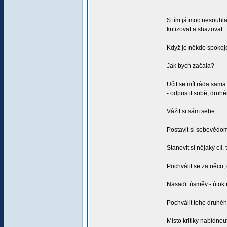
S tím já moc nesouhl
kritizovat a shazovat.
Když je někdo spokojen
Jak bych začala?
Učit se mít ráda sama
- odpustit sobě, druhém
Vážit si sám sebe
Postavit si sebevědomí
Stanovit si nějaký cíl
Pochválit se za něco,
Nasaďit úsměv - útok n
Pochválit toho druhéh
Místo kritiky nabídn