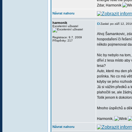
energie reiki mě pop
Zdar, Harmonik
Návrat nahoru
harmonik
Zaslal: po září 12, 20
Excelentní uživatel
Ahoj Šamankovic, zdar
Registrace: 9.7. 2009
hospodaření či řešení
Příspěvky: 217
někdo pojmenoval dano
Nic by nebylo na tom, 
dříví z lesa místo ab
lesa?
Auto, které mu den př
polínka. No co má vět
kdyby se jeho rozhod
Já si vážím předků a t
plahočili se, ale žádn
Tolik jenom k dokolor
Mnoho úspěchů a děkuj
Harmonik,
Návrat nahoru