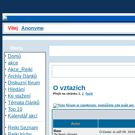
Vítej
Anonyme
Menu
·
Domů
·
akce
·
Akce_Reiki
·
Archív článků
·
Diskuzní fórum
O vztazích
·
Hledání
Přejít na stránku
1
,
2
Další
·
Ke stažení
·
Témata článků
·
Top 10
·
Kalendář akcí
Autor
·
Reiki Seznam
Bara
Zaslal: út září 06, 201
·
Reiki kluby
Zkušený uživatel