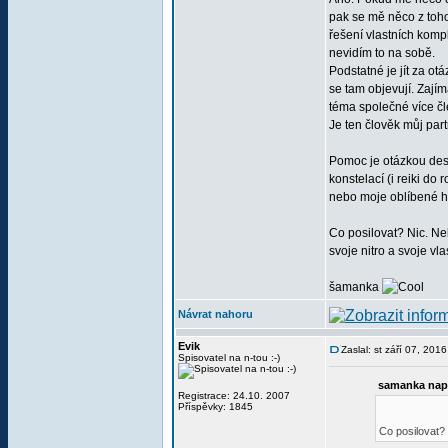
pak se mě něco z toh
řešení vlastních kompl
nevidím to na sobě.
Podstatné je jít za ot
se tam objevují. Zají
téma společné více čl
Je ten člověk můj par
Pomoc je otázkou desí
konstelací (i reiki do 
nebo moje oblíbené h
Co posilovat? Nic. N
svoje nitro a svoje vl
šamanka
Návrat nahoru
Evik
Zaslal: st září 07, 201
Spisovatel na n-tou :-)
samanka nap
Registrace: 24.10. 2007
Příspěvky: 1845
Co posilovat? 