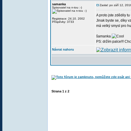
samanka
Zaslal: po září 12, 20
Spisovatel na n-tou :-)
A proto jste zdědily t
Registrace: 24.10. 2002
Jinak byste se, díky 
Příspěvky: 3733
má velký smysl pro 
šamanka
PS: držím palce!!! Chc
Návrat nahoru
Strana
1
z
2