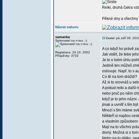
Reiki, druhá čakra vzta
Pěkné dny a všechny
Návrat nahoru
samanka
Zaslal: pá září 09, 20
Spisovatel na n-tou :-)
A co když ho právě za
Registrace: 24.10. 2002
Jak vidět, že tebe je
Příspěvky: 3733
Je to o tvém úhlu pohl
Jedině ten můžeš změni
oslovuje. Např. to s a
Co tě na tom dráždí?
Až si to srovnáš u seb
A pokud reiki a další 
nebo proč po něm chtí
když je to jeho názor. 
jinak a uvnitř s tím b
Mnozí s tím máme své 
Někteří si najdou ce
a vlastním způsobem a
Mají na to všichni práv
divný. Možná si o tom
Nebo na tu dálku, opa