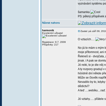
vyznávání systému po
šamanka
PS: pěkný příspěvek 
Návrat nahoru
harmonik
Zaslal: pá září 09, 20
Excelentní uživatel
O vztazích.....
Registrace: 9.7. 2009
Příspěvky: 217
No já to mám s mým br
moje přítomnost, ani 
Řekneš si - dvojčata,
jinak. / A pak se do
Jó reiki, to je dle n
A ty rozpory gradují v
hóódně dní někde překá
Může se člověk napříkl
Nevadilo by to, kdyby
dědictví?
A teď .....webíku....raď
Jó vztahy...... přátele 