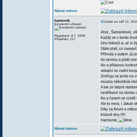
Návrat nahoru
harmonik
Zaslal: po září 12, 20
Excelentní uživatel
Ahoj , Šamankovic, dí
Registrace: 9.7. 2009
Každý se v tomto život
Příspěvky: 217
Ono řekneš si, ať si ži
Stále platí, co zaseješ, t
Příhoda s autem: já js
do servisu a platil os
No a přidanou hodnoto
sekající se zadní bez
Zmiňuju se proto na o
musela několikrát otoč
A tak ze stejné startov
nestříkané na slunku 
No a časem se rozdíl 
Ale to neva, i Jakub s
Díky za fórum a odborné
Krásné dny !!!!!
Harmonik,
.
Návrat nahoru