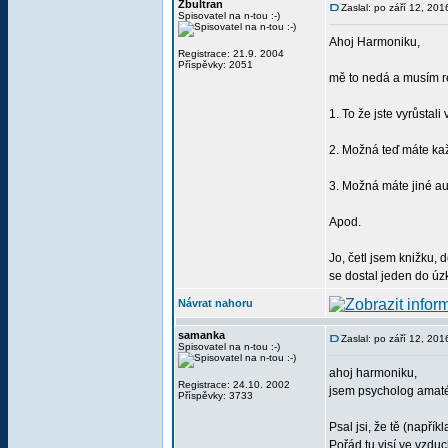
Zbultran
Zaslal: po září 12, 20
Spisovatel na n-tou :-)
Ahoj Harmoniku,
Registrace: 21.9. 2004
Příspěvky: 2051
mě to nedá a musím re
1. To že jste vyrůsta
2. Možná teď máte kaž
3. Možná máte jiné au
Apod.
Jo, četl jsem knižku, 
se dostal jeden do úz
Návrat nahoru
samanka
Zaslal: po září 12, 20
Spisovatel na n-tou :-)
ahoj harmoniku,
Registrace: 24.10. 2002
jsem psycholog amatér
Příspěvky: 3733
Psal jsi, že tě (napřík
Pořád tu visí ve vzd