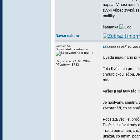
napsat. V naší rodině,
zvyklí vůbec zvyklí, se
mailíky.
šamanka
Návrat nahoru
samanka
Zaslal: so září 10, 20
Spisovatel na n-tou :-)
Uvedu imaginární přík
Registrace: 24.10. 2002
Příspěvky: 3733
Teta Květa má problé
chirurgickou léčbu. J
ráda.
Vašek ji má taky rád, 
Je naštvaný, smutný, 
záchranáři, co se snaž
Podstata věci je, pro
Proč chci dávat rady 
- ráda pomáhám, chci 
ukázat, co umím, pochl