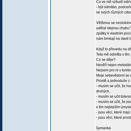
Co ve mě vzbudí odmít
- být odmítán, podceň
ve svých různých citec
Většinou se nezlobím
udělal stejnou chybu"
zpátky k vlastním poci
nám brnkají na staré b
Když to převedu na d
Teta mě odmítla s tím
Co se děje?
Nevěří nejen metodám
Nejsem pro ni v tomto
Moje sebevědomí se od
Prostě a jednoduše z 
- musím se učit, že h
druhých,
- musím se učit tolera
- musím se učit, že js
s tím nejlepším úmysl
- jsou věci, které maj
- jsou věci, které pro
šamanka