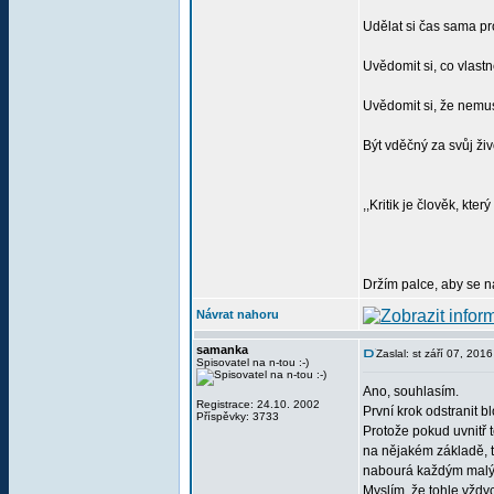
Udělat si čas sama pr
Uvědomit si, co vlastn
Uvědomit si, že nemus
Být vděčný za svůj živ
,,Kritik je člověk, kter
Držím palce, aby se n
Návrat nahoru
samanka
Zaslal: st září 07, 201
Spisovatel na n-tou :-)
Ano, souhlasím.
Registrace: 24.10. 2002
První krok odstranit 
Příspěvky: 3733
Protože pokud uvnitř 
na nějakém základě, t
nabourá každým mal
Myslím, že tohle vždy