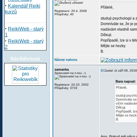
·
Kalendář Reiki
Přátelé,
kurzů
Registrace: 20.4. 2008
Příspěvky: 40
studuji psychologii a 
Domníváte se, že je p
·
ReikiWeb - starý
nadávám vlastně sama 
1
Děkuji.
·
Popřípadě, lze si v té
ReikiWeb - starý
Mějte se hezky.
2
B.
Návštěvnost
Návrat nahoru
samanka
Zaslal: út září 06, 201
Spisovatel na n-tou :-)
Bara napsal:
Registrace: 24.10. 2002
Přátelé,
Příspěvky: 3733
studuji psycho
Domníváte se, 
vším nadávám 
Děkuji.
Popřípadě, lze
Mějte se hezk
B.
Ano. Pokud mě něco d