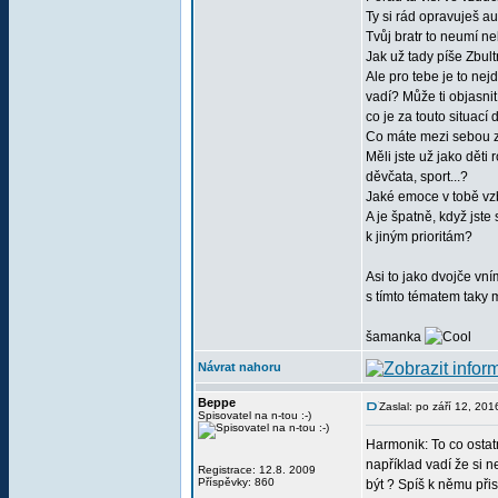
Ty si rád opravuješ aut
Tvůj bratr to neumí n
Jak už tady píše Zbul
Ale pro tebe je to nejd
vadí? Může ti objasn
co je za touto situac
Co máte mezi sebou z
Měli jste už jako děti
děvčata, sport...?
Jaké emoce v tobě vzb
A je špatně, když jste
k jiným prioritám?
Asi to jako dvojče vn
s tímto tématem taky
šamanka
Návrat nahoru
Beppe
Zaslal: po září 12, 20
Spisovatel na n-tou :-)
Harmonik: To co ostatn
například vadí že si n
Registrace: 12.8. 2009
Příspěvky: 860
být ? Spíš k němu při