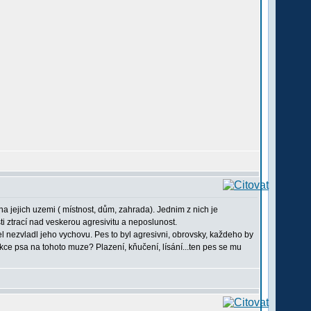
í na jejich uzemi ( místnost, dům, zahrada). Jednim z nich je
osti ztrací nad veskerou agresivitu a neposlunost.
l nezvladl jeho vychovu. Pes to byl agresivni, obrovsky, každeho by
akce psa na tohoto muze? Plazení, kňučení, lísání...ten pes se mu