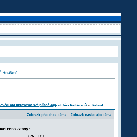
Přihlášení
Obsah fóra Reikiwebík
->
Pelmel
Zobrazit předchozí téma
::
Zobrazit následující téma
uaci nebo vztahy?
0%
[ 0 ]