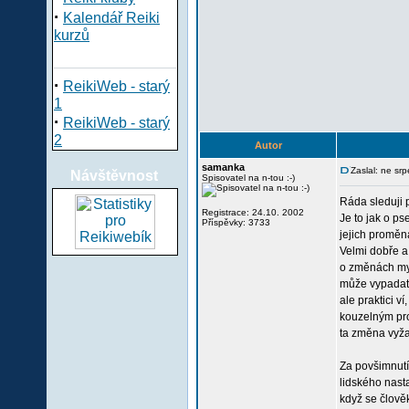
·
Kalendář Reiki
kurzů
·
ReikiWeb - starý
1
·
ReikiWeb - starý
2
Autor
samanka
Zaslal: ne sr
Návštěvnost
Spisovatel na n-tou :-)
Ráda sleduji 
Registrace: 24.10. 2002
Je to jak o ps
Příspěvky: 3733
jejich proměn
Velmi dobře a
o změnách myš
může vypadat
ale praktici v
kouzelným pr
ta změna vyžad
Za povšimnutí 
lidského nast
když se člověk