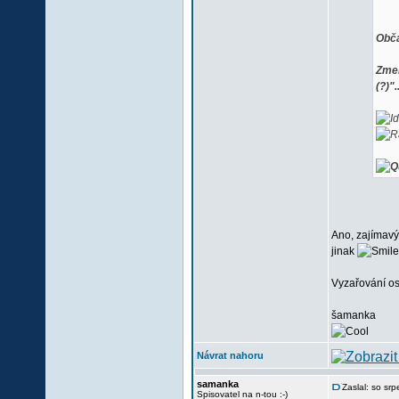
Obča
Zmen
(?)".
Ano, zajímavý
jinak
Vyzařování os
šamanka
Návrat nahoru
samanka
Zaslal: so sr
Spisovatel na n-tou :-)