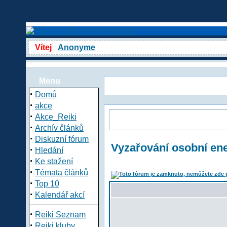
Vítej
Anonyme
Menu
·
Domů
·
akce
·
Akce_Reiki
·
Archív článků
·
Diskuzní fórum
Vyzařování osobní en
·
Hledání
·
Ke stažení
·
Témata článků
·
Top 10
·
Kalendář akcí
·
Reiki Seznam
·
Reiki kluby