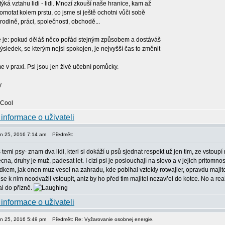
 týká vztahu lidi - lidi. Mnozí zkouší naše hranice, kam až
omotat kolem prstu, co jsme si ještě ochotni vůči sobě
V rodině, práci, společnosti, obchodě...
 je: pokud děláš něco pořád stejným způsobem a dostáváš
ýsledek, se kterým nejsi spokojen, je nejvyšší čas to změnit
me v praxi. Psi jsou jen živé učební pomůcky.
pen 25, 2016 7:14 am
Předmět:
s temi psy- znam dva lidi, kteri si dokáží u psů sjednat respekt už jen tim, ze vstoup
ecna, druhy je muž, padesat let. I cizí psi je poslouchají na slovo a v jejich pritomn
dkem, jak onen muz vesel na zahradu, kde pobihal vztekly rotwajler, opravdu majite
se k nim neodvažil vstoupit, aniz by ho před tim majitel nezavřel do kotce. No a re
l do přízně.
pen 25, 2016 5:49 pm
Předmět: Re: Vyžarovanie osobnej energie.