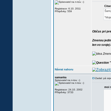
Citac
Registrace: 6.10. 2011
Šami,
Příspěvky: 559
"Moje
Občas pri pre
Zmenou jediné
len vo svojej
Zmenou
"
Návrat nahoru
samanka
Zaslal: pá sr
Spisovatel na n-tou :-)
moi 
Registrace: 24.10. 2002
Příspěvky: 3733