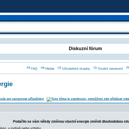
Diskuzní fórum
FAQ
Hledat
Uživatelské skupiny
Osobní nastavení
ergie
Podařilo se vám někdy změnou vlastní energie změnit dlouhodobou sit
Ano, v rodině nebo vztahu