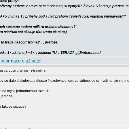
lnové prahy:
ežívaný aktívne v stave beta = bdelosti, si vymýšľa človek. Všetko je predsa J
Ako vnímaš Ty príbehy pod a nad prahom Tvojej/svojej vlastnej vnímavosti?"
íbeh súčasne sedem miliárd príbehov/vnemov?"
ko nás/ľudí asi oživuje túto tretiu planétu.)
to treba násobiť troma?... , pretože:
pod a 1× aktívne;] = 3× v jedinom TU a TERAZ?
pen 28, 2016 9:49 am
Předmět: x
y se dalo diskutovat a dlouze filozofovat o tom, co vidíme, co si myslíme, že vidíme
m na mysli jednoduchou rovnici:
t (emoce).
š takové situace?