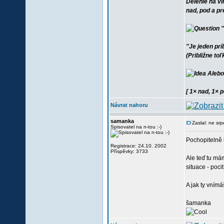
Delenie na v
nad, pod a pr
"
"Je jeden pr
(Približne toľ
Alebo 
[ 1× nad, 1× 
Návrat nahoru
samanka
Zaslal: ne sr
Spisovatel na n-tou :-)
Pochopitelně b
Registrace: 24.10. 2002
Příspěvky: 3733
Ale teď tu má
situace - poci
A jak ty vnímá
šamanka