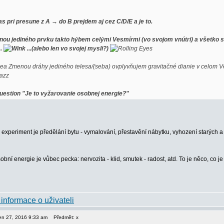
s pri presune z A → do B prejdem aj cez C/D/E a je to.
ou jediného prvku takto hýbem celými Vesmírmi (vo svojom vnútri) a všetko sa 
..
...(alebo len vo svojej mysli?)
Zmenou dráhy jediného telesa/(seba) ovplyvňujem gravitačné dianie v celom V
"Je to vyžarovanie osobnej energie?"
 experiment je předělání bytu - vymalování, přestavění nábytku, vyhození starých 
obní energie je vůbec pecka: nervozita - klid, smutek - radost, atd. To je něco, co
pen 27, 2016 9:33 am
Předmět: x