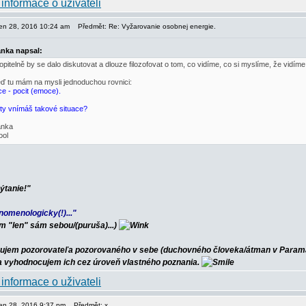
pen 28, 2016 10:24 am
Předmět: Re: Vyžarovanie osobnej energie.
nka napsal:
pitelně by se dalo diskutovat a dlouze filozofovat o tom, co vidíme, co si myslíme, že vidíme
eď tu mám na mysli jednoduchou rovnici:
ce - pocit (emoce).
 ty vnímáš takové situace?
nka
ýtanie!"
nomenologicky(!)..."
m "len" sám sebou/(puruša)...)
ujem pozorovateľa pozorovaného v sebe (duchovného človeka/átman v Paramá
 a vyhodnocujem ich cez úroveň vlastného poznania.
pen 28, 2016 9:37 pm
Předmět: x