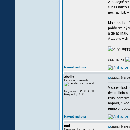
A to stejné se
si nás můžou 
nechat líbit. 
Moje oblíbené
pořád stejný v
a dělat jinak.
A tady to vidí
šaamanka
Návrat nahoru
abeille
Zaslal: čt sr
Excelentní uživatel
V souvislosti 
Registrace: 25.3. 2011
dvacetileta sl
Příspěvky: 200
Byla jsem sve
napadl, nikdo 
přimo vnucova
Návrat nahoru
moi
Zaslal: čt sr
Spisovatel na n-tou :-)