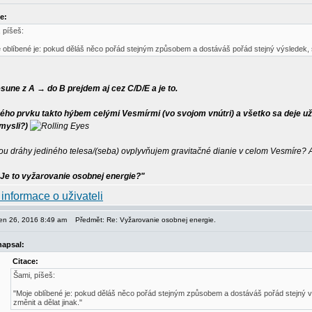
e:
 píšeš:
 oblíbené je: pokud děláš něco pořád stejným způsobem a dostáváš pořád stejný výsledek, se 
sune z A → do B prejdem aj cez C/D/E a je to.
ho prvku takto hýbem celými Vesmírmi (vo svojom vnútri) a všetko sa deje už úp
 mysli?)
 dráhy jediného telesa/(seba) ovplyvňujem gravitačné dianie v celom Vesmíre? 
Je to vyžarovanie osobnej energie?"
pen 26, 2016 8:49 am
Předmět: Re: Vyžarovanie osobnej energie.
napsal:
Citace:
Šami, píšeš:
"Moje oblíbené je: pokud děláš něco pořád stejným způsobem a dostáváš pořád stejný vý
změnit a dělat jinak."