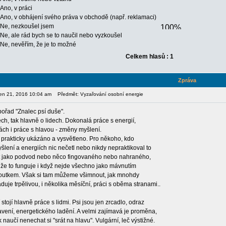
Ano, v práci
Ano, v obhájení svého práva v obchodě (např. reklamaci)
Ne, nezkoušel jsem
Ne, ale rád bych se to naučil nebo vyzkoušel
Ne, nevěřím, že je to možné
Celkem hlasů : 1
Zpráva
pen 21, 2016 10:04 am
Předmět: Vyzařování osobní energie
pořad "Znalec psí duše".
ech, tak hlavně o lidech. Dokonalá práce s energií,
ách i práce s hlavou - změny myšlení.
 prakticky ukázáno a vysvětleno. Pro někoho, kdo
lení a energiích nic nečetl nebo nikdy nepraktikoval to
 jako podvod nebo něco fingovaného nebo nahraného,
í, že to funguje i když nejde všechno jako mávnutím
outkem. Však si tam můžeme všimnout, jak mnohdy
uje trpělivou, i několika měsíční, práci s oběma stranami..
stojí hlavně práce s lidmi. Psi jsou jen zrcadlo, odraz
avení, energetického ladění. A velmi zajímavá je proměna,
 naučí nenechat si "srát na hlavu". Vulgární, leč výstižné.