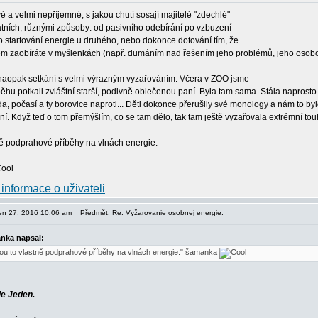
é a velmi nepříjemné, s jakou chutí sosají majitelé "zdechlé"
atních, různými způsoby: od pasivního odebírání po vzbuzení
o startování energie u druhého, nebo dokonce dotování tím, že
em zaobíráte v myšlenkách (např. dumáním nad řešením jeho problémů, jeho osobou
naopak setkání s velmi výrazným vyzařováním. Včera v ZOO jsme
hu potkali zvláštní starší, podivně oblečenou paní. Byla tam sama. Stála naprosto zá
a, počasí a ty borovice naproti... Děti dokonce přerušily své monology a nám to byl
ní. Když teď o tom přemýšlím, co se tam dělo, tak tam ještě vyzařovala extrémní tou
ně podprahové příběhy na vlnách energie.
pen 27, 2016 10:06 am
Předmět: Re: Vyžarovanie osobnej energie.
nka napsal:
sou to vlastně podprahové příběhy na vlnách energie." šamanka
je Jeden.