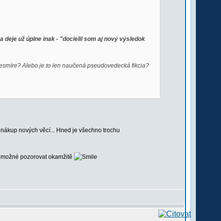
deje už úplne inak - "docielil som aj nový výsledok
esmíre? Alebo je to len naučená pseudovedecká fikcia?
a nákup nových věcí... Hned je všechno trochu
 je možné pozorovat okamžitě