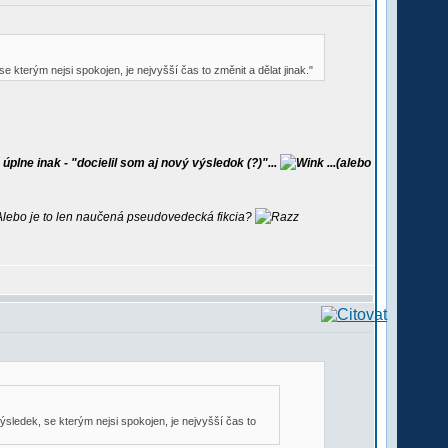
kterým nejsi spokojen, je nejvyšší čas to změnit a dělat jinak."
lne inak - "docielil som aj nový výsledok (?)"...
...(alebo
Alebo je to len naučená pseudovedecká fikcia?
sledek, se kterým nejsi spokojen, je nejvyšší čas to