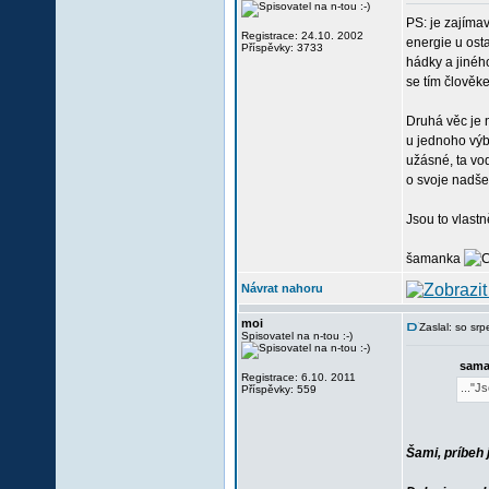
PS: je zajímav
Registrace: 24.10. 2002
energie u ost
Příspěvky: 3733
hádky a jinéh
se tím člověk
Druhá věc je 
u jednoho výbě
užásné, ta vod
o svoje nadše
Jsou to vlast
šamanka
Návrat nahoru
moi
Zaslal: so sr
Spisovatel na n-tou :-)
sama
Registrace: 6.10. 2011
..."J
Příspěvky: 559
Šami, príbeh 