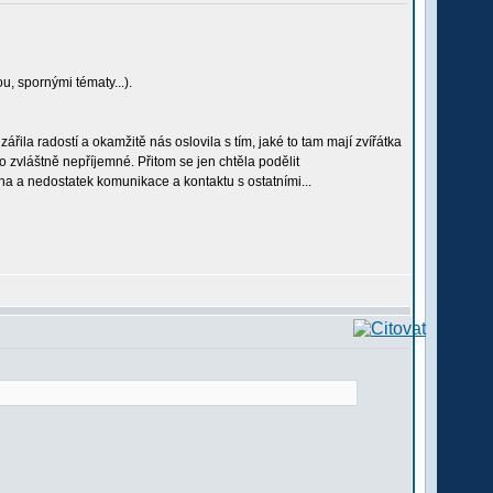
, spornými tématy...).
řila radostí a okamžitě nás oslovila s tím, jaké to tam mají zvířátka
o zvláštně nepříjemné. Přitom se jen chtěla podělit
ha a nedostatek komunikace a kontaktu s ostatními...