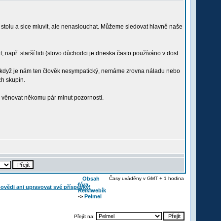
 stolu a sice mluvit, ale nenaslouchat. Můžeme sledovat hlavně naše
it, např. starší lidi (slovo důchodci je dneska často používáno v dost
šť když je nám ten člověk nesympatický, nemáme zrovna náladu nebo
ch skupin.
ť věnovat někomu pár minut pozornosti.
Obsah
Časy uváděny v GMT + 1 hodina
fóra
Reikiwebík
->
Pelmel
Přejít na: