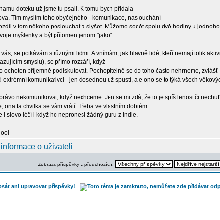
namu doteku už jsme tu psali. K tomu bych přidala
slova. Tím myslím toho obyčejného - komunikace, naslouchání
 rozdíl v tom někoho poslouchat a slyšet. Můžeme sedět spolu dvě hodiny u jednoho
voje myšlenky a být přítomen jenom "jako".
 vás, se potkávám s různými lidmi. A vnímám, jak hlavně lidé, kteří nemají tolik aktiv
azujícím smyslu), se přímo rozzáří, když
do ochoten příjemně podiskutovat. Pochopitelně se do toho často nehrneme, zvlá
 ti extrémní komunikativci - jen dosednou už spustí, ale ono se to týká všech věkový
právo nekomunikovat, když nechceme. Jen se mi zdá, že to je spíš lenost či nechu
e, ona ta chvilka se vám vrátí. Třeba ve vlastním dobrém
e i slovo léčí i když ho nepronesl žádný guru z Indie.
Zobrazit příspěvky z předchozích: