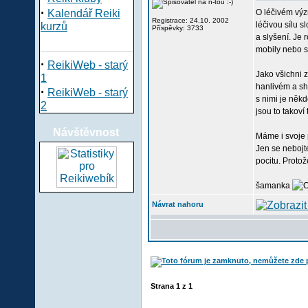
·
Kalendář Reiki
O léčivém výz
Registrace: 24.10. 2002
léčivou sílu 
kurzů
Příspěvky: 3733
a slyšení. Je
mobily nebo s
·
ReikiWeb - starý
Jako všichni z
1
hanlivém a sh
·
ReikiWeb - starý
s nimi je něk
2
jsou to takoví
Návštěvnost
Máme i svoje 
Jen se nebojt
pocitu. Protož
šamanka
Návrat nahoru
Strana
1
z
1