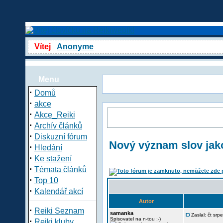
Vítej
Anonyme
Menu
·
Domů
·
akce
·
Akce_Reiki
·
Archív článků
·
Diskuzní fórum
Nový význam slov jak
·
Hledání
·
Ke stažení
·
Témata článků
·
Top 10
·
Kalendář akcí
Autor
·
Reiki Seznam
samanka
Zaslal: čt sr
·
Spisovatel na n-tou :-)
Reiki kluby