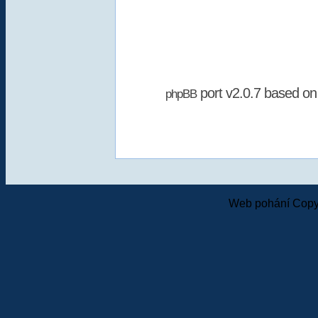
port v2.0.7 based o
phpBB
Web pohání Copy