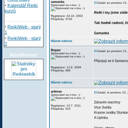
samanka
Zaslal: po prosinec 21
·
Kalendář Reiki
Spisovatel na n-tou :-)
kurzů
Reiki i my jsme stále
Registrace: 24.10. 2002
Příspěvky: 3733
Tak hodně radosti, š
·
ReikiWeb - starý
1
šamanka
·
ReikiWeb - starý
Návrat nahoru
2
Beppe
Zaslal: po prosinec 21
Spisovatel na n-tou :-)
Návštěvnost
Připojuji se k šamance
Registrace: 12.8. 2009
Příspěvky: 860
Návrat nahoru
arikiran
Zaslal: út prosinec 22
Spisovatel na n-tou :-)
Zdravim vsechny
Registrace: 13.7. 2011
Vice Svetla
Příspěvky: 515
Krasne svatky Slunka
A Uplnku