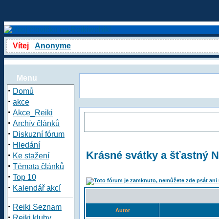
Vítej
Anonyme
Menu
·
Domů
·
akce
·
Akce_Reiki
·
Archív článků
·
Diskuzní fórum
·
Hledání
Krásné svátky a šťastný 
·
Ke stažení
·
Témata článků
·
Top 10
·
Kalendář akcí
·
Reiki Seznam
Autor
·
Reiki kluby