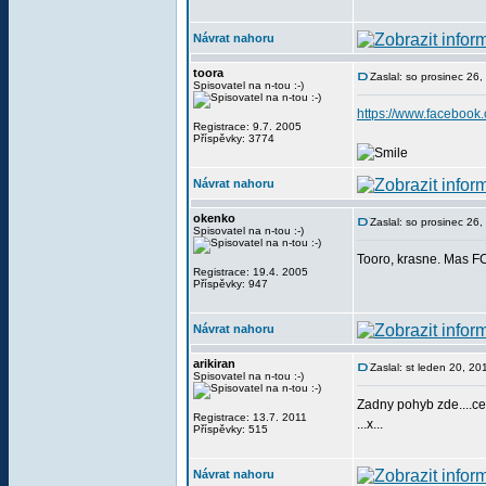
Návrat nahoru
toora
Zaslal: so prosinec 26
Spisovatel na n-tou :-)
https://www.facebook
Registrace: 9.7. 2005
Příspěvky: 3774
Návrat nahoru
okenko
Zaslal: so prosinec 26
Spisovatel na n-tou :-)
Tooro, krasne. Mas FC
Registrace: 19.4. 2005
Příspěvky: 947
Návrat nahoru
arikiran
Zaslal: st leden 20, 2
Spisovatel na n-tou :-)
Zadny pohyb zde....c
Registrace: 13.7. 2011
...x...
Příspěvky: 515
Návrat nahoru