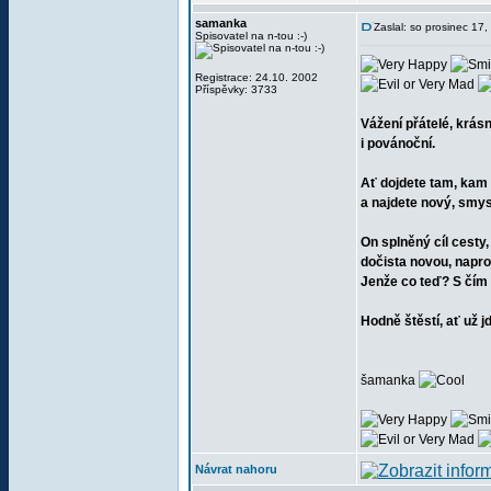
samanka
Zaslal: so prosinec 17
Spisovatel na n-tou :-)
Registrace: 24.10. 2002
Příspěvky: 3733
Vážení přátelé, krás
i povánoční.
Ať dojdete tam, kam 
a najdete nový, smysl
On splněný cíl cesty
dočista novou, napro
Jenže co teď? S čím 
Hodně štěstí, ať už j
šamanka
Návrat nahoru