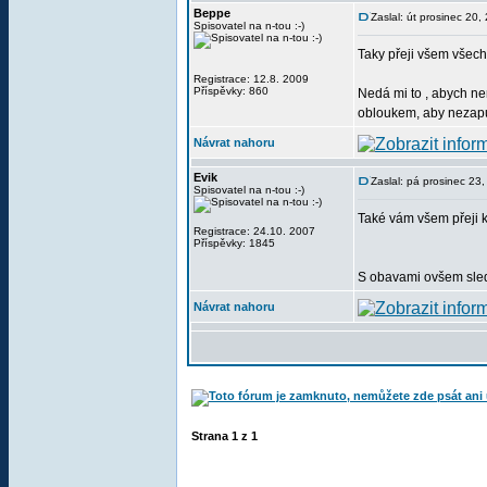
Beppe
Zaslal: út prosinec 20
Spisovatel na n-tou :-)
Taky přeji všem všechn
Registrace: 12.8. 2009
Příspěvky: 860
Nedá mi to , abych ne
obloukem, aby nezapust
Návrat nahoru
Evik
Zaslal: pá prosinec 23
Spisovatel na n-tou :-)
Také vám všem přeji 
Registrace: 24.10. 2007
Příspěvky: 1845
S obavami ovšem sledu
Návrat nahoru
Strana
1
z
1