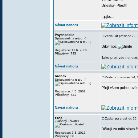
Vcera- stress
Dneska- Ples!!!
...pjks...
Návrat nahoru
Psychedelic
Zaslal: út prosinec 22
Spisovatel na n-tou :-)
Díky moc
Registrace: 11.6. 2005
Příspěvky: 745
Také přeji vše nejlep
Návrat nahoru
bronek
Zaslal: čt prosinec 24
Spisovatel na n-tou :-)
Přeji všem pohodové 
Registrace: 4.5. 2002
Příspěvky: 721
Návrat nahoru
saxa
Zaslal: pá prosinec 25
Zkušený uživatel
Děkuji za milá slova 
Registrace: 7.3. 2015
Příspěvky: 38