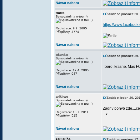
Návrat nahoru
toora
Zaslal: so prosinec 26
Spisovatel na n-tou :-)
https://www.facebook
Registrace: 9.7. 2005
Příspěvky: 3774
Návrat nahoru
okenko
Zaslal: so prosinec 26
Spisovatel na n-tou :-)
Tooro, krasne. Mas FC
Registrace: 19.4. 2005
Příspěvky: 947
Návrat nahoru
arikiran
Zaslal: st leden 20, 2
Spisovatel na n-tou :-)
Zadny pohyb zde....c
Registrace: 13.7. 2011
...x...
Příspěvky: 515
Návrat nahoru
samanka
Zaslal: so prosinec 17