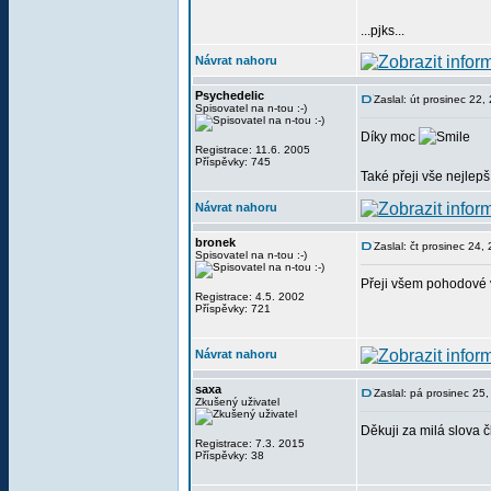
...pjks...
Návrat nahoru
Psychedelic
Zaslal: út prosinec 22
Spisovatel na n-tou :-)
Díky moc
Registrace: 11.6. 2005
Příspěvky: 745
Také přeji vše nejlep
Návrat nahoru
bronek
Zaslal: čt prosinec 24
Spisovatel na n-tou :-)
Přeji všem pohodové 
Registrace: 4.5. 2002
Příspěvky: 721
Návrat nahoru
saxa
Zaslal: pá prosinec 25
Zkušený uživatel
Děkuji za milá slova 
Registrace: 7.3. 2015
Příspěvky: 38