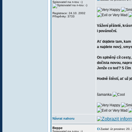
Spisovatel na n-tou :-)
Registrace: 24.10. 2002
Příspěvky: 3733
Vážení přátelé, krás
i povánoční.
Ať dojdete tam, kam 
a najdete nový, smysl
On splněný cíl cesty
dočista novou, napro
Jenže co teď? S čím 
Hodně štěstí, ať už j
šamanka
Návrat nahoru
Beppe
Zaslal: út prosinec 20
Spisovatel na n-tou :-)