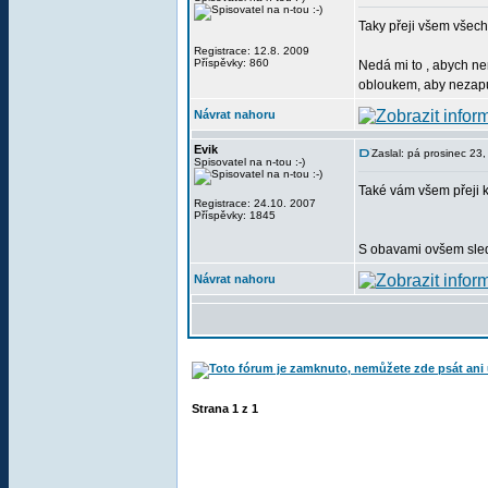
Taky přeji všem všechn
Registrace: 12.8. 2009
Příspěvky: 860
Nedá mi to , abych ne
obloukem, aby nezapust
Návrat nahoru
Evik
Zaslal: pá prosinec 23
Spisovatel na n-tou :-)
Také vám všem přeji 
Registrace: 24.10. 2007
Příspěvky: 1845
S obavami ovšem sledu
Návrat nahoru
Strana
1
z
1