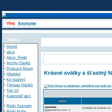
Vítej
Anonyme
Menu
·
Domů
·
akce
·
Akce_Reiki
·
Archív článků
·
Diskuzní fórum
Krásné svátky a šťastný 
·
Hledání
·
Ke stažení
·
Témata článků
·
Top 10
·
Kalendář akcí
Autor
·
Reiki Seznam
samanka
Zaslal: po prosinec 21
·
Spisovatel na n-tou :-)
Reiki kluby