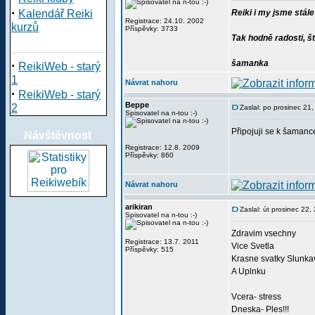
·
Kalendář Reiki
Reiki i my jsme stále
Registrace: 24.10. 2002
kurzů
Příspěvky: 3733
Tak hodně radosti, š
·
šamanka
ReikiWeb - starý
1
Návrat nahoru
·
ReikiWeb - starý
Beppe
2
Zaslal: po prosinec 21
Spisovatel na n-tou :-)
Připojuji se k šamance
Návštěvnost
Registrace: 12.8. 2009
Příspěvky: 860
Návrat nahoru
arikiran
Zaslal: út prosinec 22
Spisovatel na n-tou :-)
Zdravim vsechny
Registrace: 13.7. 2011
Vice Svetla
Příspěvky: 515
Krasne svatky Slunka
A Uplnku
Vcera- stress
Dneska- Ples!!!