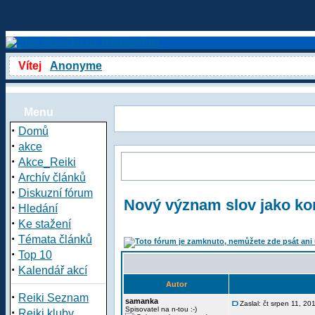
Vítej
Anonyme
Menu
·
Domů
·
akce
·
Akce_Reiki
·
Archív článků
·
Diskuzní fórum
Nový význam slov jako ko
·
Hledání
·
Ke stažení
·
Témata článků
·
Top 10
·
Kalendář akcí
Autor
·
Reiki Seznam
samanka
Zaslal: čt srpen 11, 2
·
Spisovatel na n-tou :-)
Reiki kluby