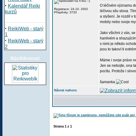
·
Kalendář Reiki
O léčivém významu dot
Registrace: 24.10. 2002
léčivou sílu slova. T
kurzů
Příspěvky: 3733
a slyšení. Je rozdíl 
mobily nebo svoje myš
·
ReikiWeb - starý
Jako všichni z vás, se
1
hanlivém a shazujícím
·
ReikiWeb - starý
s nimi je někdo ocho
2
jsou to takoví ti extr
Návštěvnost
Máme i svoje právo ne
Jen se nebojte, ona t
pocitu. Protože i slov
šamanka
Návrat nahoru
Strana
1
z
1