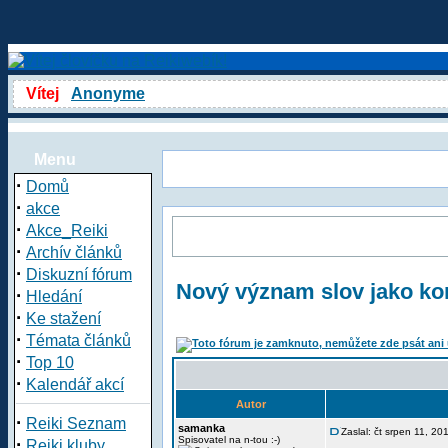
Vítej
Anonyme
Menu
·
Domů
·
akce
·
Akce_Reiki
·
Archív článků
·
Diskuzní fórum
Nový význam slov jako ko
·
Hledání
·
Ke stažení
·
Témata článků
·
Top 10
·
Kalendář akcí
Autor
·
Reiki Seznam
samanka
Zaslal: čt srpen 11, 2
·
Spisovatel na n-tou :-)
Reiki kluby