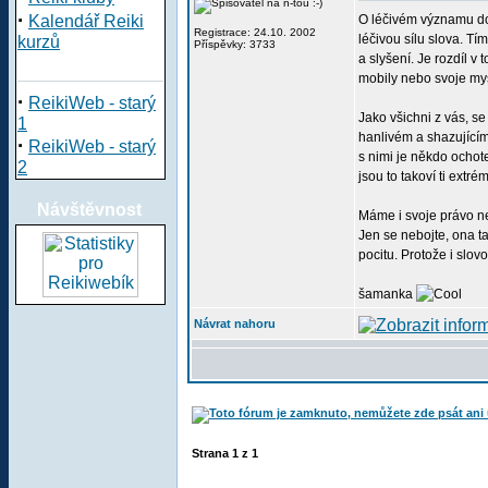
·
Kalendář Reiki
O léčivém významu dot
Registrace: 24.10. 2002
léčivou sílu slova. T
kurzů
Příspěvky: 3733
a slyšení. Je rozdíl 
mobily nebo svoje myš
·
ReikiWeb - starý
Jako všichni z vás, se
1
hanlivém a shazujícím
·
ReikiWeb - starý
s nimi je někdo ocho
2
jsou to takoví ti extr
Návštěvnost
Máme i svoje právo ne
Jen se nebojte, ona t
pocitu. Protože i slov
šamanka
Návrat nahoru
Strana
1
z
1