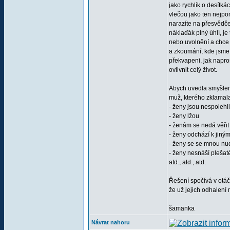
jako rychlík o desítk
vlečou jako ten nejpo
narazíte na přesvědčen
náklaďák plný úhlí, j
nebo uvolnění a chce t
a zkoumání, kde jsme 
překvapeni, jak napr
ovlivnit celý život.
Abych uvedla smyšlen
muž, kterého zklamal
- ženy jsou nespolehl
- ženy lžou
- ženám se nedá věřit
- ženy odchází k jin
- ženy se se mnou nu
- ženy nesnáší plešaté,
atd., atd., atd.
Řešení spočívá v otá
že už jejich odhalení 
šamanka
Návrat nahoru