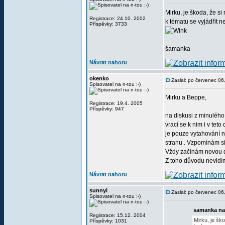
Mirku, je škoda, že s
Registrace: 24.10. 2002
k tématu se vyjádřit 
Příspěvky: 3733
šamanka
Návrat nahoru
okenko
Zaslal: po červenec 0
Spisovatel na n-tou :-)
Mirku a Beppe,
Registrace: 19.4. 2005
Příspěvky: 947
na diskusi z minulého
vrací se k nim i v tet
je pouze vytahování n
stranu . Vzpomínám si
Vždy začínám novou di
Z toho důvodu nevidí
Návrat nahoru
sunnyi
Zaslal: po červenec 0
Spisovatel na n-tou :-)
samanka na
Registrace: 15.12. 2004
Mirku, je šk
Příspěvky: 1031