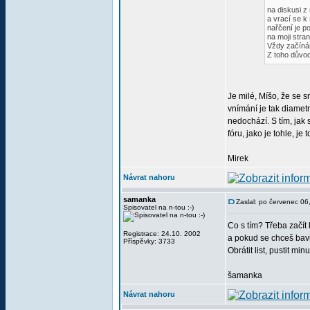
na diskusi z
a vrací se k 
nařčení je p
na moji stra
Vždy začínám
Z toho důvo
Je milé, Míšo, že se s
vnímání je tak diametr
nedochází. S tím, jak 
fóru, jako je tohle, je 
Mirek
Návrat nahoru
samanka
Zaslal: po červenec 0
Spisovatel na n-tou :-)
Co s tím? Třeba začít
Registrace: 24.10. 2002
a pokud se chceš bavit
Příspěvky: 3733
Obrátit list, pustit m
šamanka
Návrat nahoru