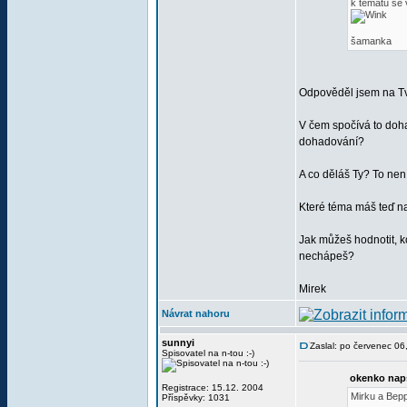
k tématu se 
šamanka
Odpověděl jsem na Tvů
V čem spočívá to doha
dohadování?
A co děláš Ty? To nen
Které téma máš teď n
Jak můžeš hodnotit, k
nechápeš?
Mirek
Návrat nahoru
sunnyi
Zaslal: po červenec 0
Spisovatel na n-tou :-)
okenko nap
Registrace: 15.12. 2004
Mirku a Bep
Příspěvky: 1031