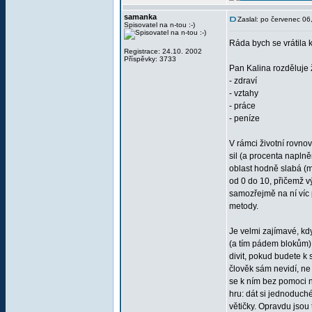
samanka
Zaslal: po červenec 0
Spisovatel na n-tou :-)
Ráda bych se vrátila
Registrace: 24.10. 2002
Příspěvky: 3733
Pan Kalina rozděluje 
- zdraví
- vztahy
- práce
- peníze
V rámci životní rovno
sil (a procenta napln
oblast hodně slabá (mů
od 0 do 10, přičemž vý
samozřejmě na ní víc 
metody.
Je velmi zajímavé, kd
(a tím pádem blokům) 
divit, pokud budete k
člověk sám nevidí, ne
se k ním bez pomoci n
hru: dát si jednoduch
větičky. Opravdu jsou