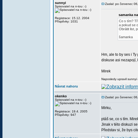
sunnyi
Zaslal: po červenec 0
Spisovatel na n-tou :-)
samanka na
Registrace: 15.12. 2004
Co s tím? Tř
Příspěvky: 1031
a pokud se ch
Obrátit list
šamanka
Hm, ale to by ses i T
diskuse asi nezapojí,
Mirek
Naposledy upravil sunnyi
Návrat nahoru
okenko
Zaslal: po červenec 0
Spisovatel na n-tou :-)
Mirku,
Registrace: 19.4. 2005
Příspěvky: 947
ptáš se, co s tím. Mir
Jinak v této diskuzi se
Představ si, že bys ci