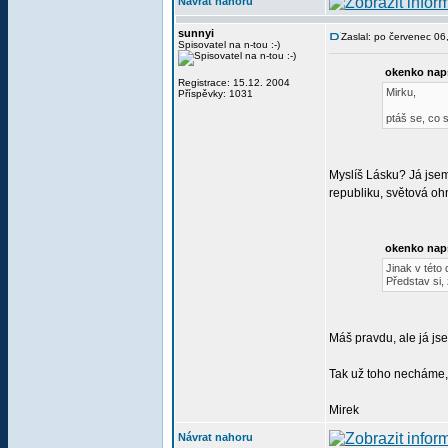
Návrat nahoru
sunnyi
Zaslal: po červenec 0
Spisovatel na n-tou :-)
okenko nap
Registrace: 15.12. 2004
Mirku,
Příspěvky: 1031
ptáš se, co s
Myslíš Lásku? Já jsem
republiku, světová ohn
okenko nap
Jinak v této 
Představ si, 
Máš pravdu, ale já jse
Tak už toho necháme
Mirek
Návrat nahoru