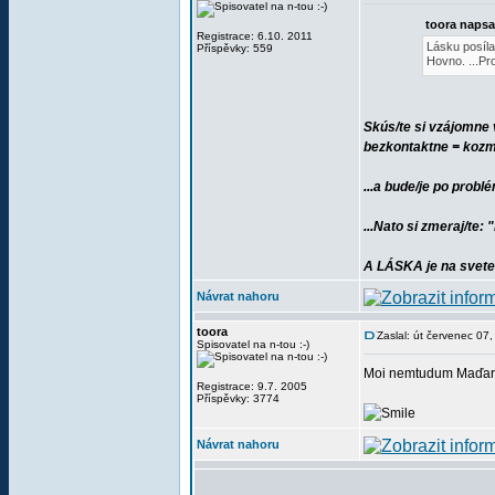
toora napsa
Registrace: 6.10. 2011
Lásku posílat
Příspěvky: 559
Hovno. ...Pr
Skús/te si vzájomne 
bezkontaktne = kozm
...a bude/je po probl
...Nato si zmeraj/te: 
A LÁSKA je na svete(
Návrat nahoru
toora
Zaslal: út červenec 07
Spisovatel na n-tou :-)
Moi nemtudum Maďar
Registrace: 9.7. 2005
Příspěvky: 3774
Návrat nahoru