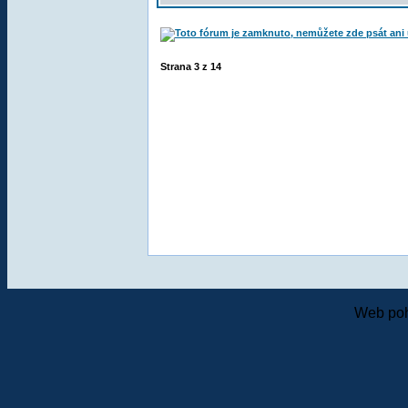
Strana
3
z
14
Web poh