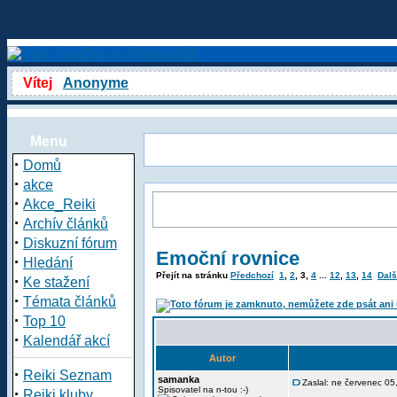
Vítej
Anonyme
Menu
·
Domů
·
akce
·
Akce_Reiki
·
Archív článků
·
Diskuzní fórum
Emoční rovnice
·
Hledání
Přejít na stránku
Předchozí
1
,
2
,
3
,
4
...
12
,
13
,
14
Dalš
·
Ke stažení
·
Témata článků
·
Top 10
·
Kalendář akcí
Autor
·
Reiki Seznam
samanka
Zaslal: ne červenec 0
·
Spisovatel na n-tou :-)
Reiki kluby