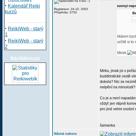
·
Kalendář Reiki
sunnyi naps
Registrace: 24.10. 2002
kurzů
Příspěvky: 3733
Be
..
·
ReikiWeb - starý
1
Málem bych 
·
ReikiWeb - starý
určitě si t
2
Mirek
Návštěvnost
Mirku, jinak jsi v po
buddhistické cestě ví
dokola? Nic se nezmě
nelpění na minulosti?
Co je a není napadání
vždyť jen vtipně konv
pro jiné velmi osobní
šamanka
Návrat nahoru