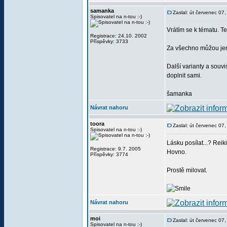
samanka
Zaslal: út červenec 07
Spisovatel na n-tou :-)
Vrátím se k tématu. T
Registrace: 24.10. 2002
Příspěvky: 3733
Za všechno můžou jen 
Další varianty a souvi
doplnit sami.
šamanka
Návrat nahoru
toora
Zaslal: út červenec 07
Spisovatel na n-tou :-)
Lásku posílat...? Reiki
Registrace: 9.7. 2005
Hovno.
Příspěvky: 3774
Prostě milovat.
Návrat nahoru
moi
Zaslal: út červenec 07
Spisovatel na n-tou :-)