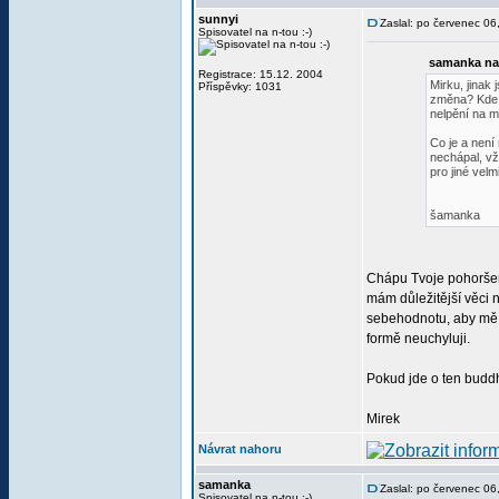
sunnyi
Zaslal: po červenec 0
Spisovatel na n-tou :-)
samanka na
Registrace: 15.12. 2004
Mirku, jinak
Příspěvky: 1031
změna? Kde 
nelpění na m
Co je a není
nechápal, vž
pro jiné vel
šamanka
Chápu Tvoje pohoršení,
mám důležitější věci 
sebehodnotu, aby mě t
formě neuchyluji.
Pokud jde o ten buddh
Mirek
Návrat nahoru
samanka
Zaslal: po červenec 0
Spisovatel na n-tou :-)