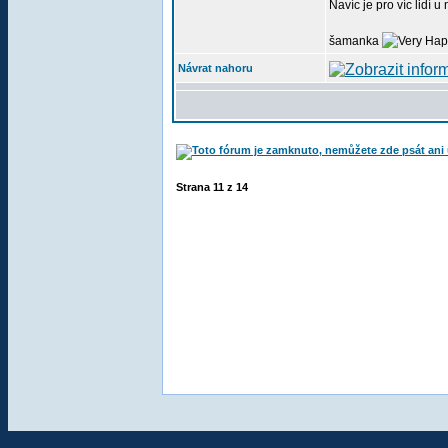
Navíc je pro víc lidí u
šamanka
Návrat nahoru
Strana
11
z
14