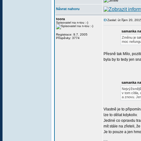
Návrat nahoru
toora
Zaslal: út říjen 20, 20
Spisovatel na n-tou :-)
samanka na
Registrace: 9.7. 2005
Změnu je tak
Příspěvky: 3774
moc nefunguje
Přesně tak Mílo, pozi
byla by to tedy jen sn
samanka na
Nejvýživnějš
v tom cítila
a znovu. Jen
Vlastně je to připomín
lze to dělat kdykoliv.
Jediné co opravdu tra
mít stále na zřeteli, ž
Je to pouze a jen hmo