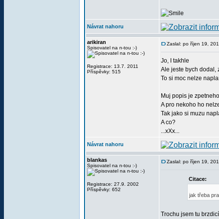
Návrat nahoru
arikiran
Zaslal: po říjen 19, 2
Spisovatel na n-tou :-)
Jo, I takhle
Registrace: 13.7. 2011
Ale jeste bych dodal, 
Příspěvky: 515
To si moc nelze naplano
Muj popis je zpetneho
A pro nekoho ho nelze 
Tak jako si muzu napl
A co?
...xXx...
Návrat nahoru
blankas
Zaslal: po říjen 19, 2
Spisovatel na n-tou :-)
Citace:
Registrace: 27.9. 2002
Příspěvky: 652
jak třeba pr
Trochu jsem tu brzdic