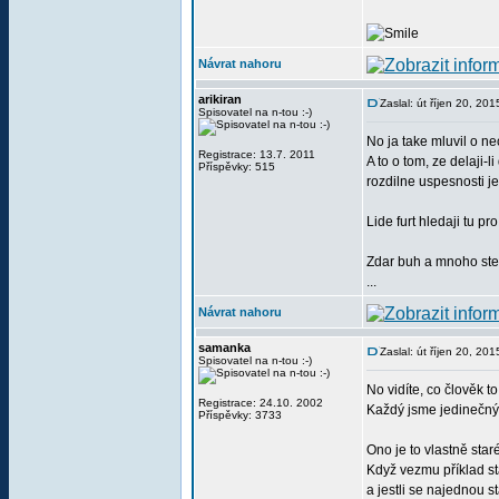
Návrat nahoru
arikiran
Zaslal: út říjen 20, 20
Spisovatel na n-tou :-)
No ja take mluvil o n
Registrace: 13.7. 2011
A to o tom, ze delaji
Příspěvky: 515
rozdilne uspesnosti je
Lide furt hledaji tu p
Zdar buh a mnoho ste
...
Návrat nahoru
samanka
Zaslal: út říjen 20, 20
Spisovatel na n-tou :-)
No vidíte, co člověk to
Registrace: 24.10. 2002
Každý jsme jedinečný 
Příspěvky: 3733
Ono je to vlastně star
Když vezmu příklad st
a jestli se najednou 