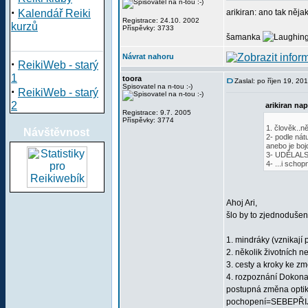
·
Kalendář Reiki
arikiran: ano tak nějak
Registrace: 24.10. 2002
kurzů
Příspěvky: 3733
šamanka
Návrat nahoru
·
ReikiWeb - starý
1
toora
Zaslal: po říjen 19, 2
Spisovatel na n-tou :-)
·
ReikiWeb - starý
2
arikiran nap
Registrace: 9.7. 2005
Příspěvky: 3774
1. člověk..n
Návštěvnost
2- podle nát
anebo je boj
3- UDĚLAL
4- ...i scho
Ahoj Ari,
šlo by to zjednodušeně
1. mindráky (vznikají
2. několik životních ne
3. cesty a kroky ke z
4. rozpoznání Dokonal
postupná změna optiky
pochopení=SEBEPŘI