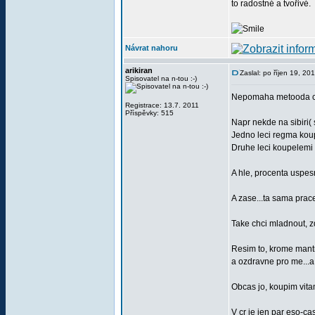
to radostné a tvořivé.
Návrat nahoru
arikiran
Zaslal: po říjen 19, 2
Spisovatel na n-tou :-)
Nepomaha metooda ci 
Registrace: 13.7. 2011
Příspěvky: 515
Napr nekde na sibiri(
Jedno leci regma koupe
Druhe leci koupelemi v
A hle, procenta uspes
A zase...ta sama prac
Take chci mladnout, zdr
Resim to, krome mantr
a ozdravne pro me...a 
Obcas jo, koupim vitam
V cr je jen par eso-cas