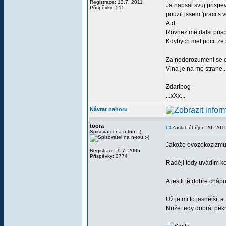
Registrace: 13.7. 2011
Ja napsal svuj prispev
Příspěvky: 515
pouzil jssem 'praci s v
Atd
Rovnez me dalsi prisp
Kdybych mel pocit ze
Za nedorozumeni se
Vina je na me strane.
Zdaribog
...xXx...
Návrat nahoru
toora
Zaslal: út říjen 20, 20
Spisovatel na n-tou :-)
Jakože ovozekozizm
Registrace: 9.7. 2005
Příspěvky: 3774
Raději tedy uvádím ko
A jestli tě dobře cháp
Už je mi to jasnější, 
Nuže tedy dobrá, pěkn