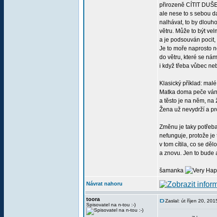
přirozeně CÍTIT DUŠ
ale nese to s sebou d
nalhávat, to by dlouh
větru. Může to být vel
a je podsouván pocit, 
Je to moře naprosto 
do větru, které se nám
i když třeba vůbec n
Klasický příklad: mal
Matka doma peče vánoč
a těsto je na něm, na ž
Žena už nevydrží a pro
Změnu je taky potřeba 
nefunguje, protože je 
v tom cítila, co se dě
a znovu. Jen to bude 
šamanka
Návrat nahoru
toora
Zaslal: út říjen 20, 20
Spisovatel na n-tou :-)