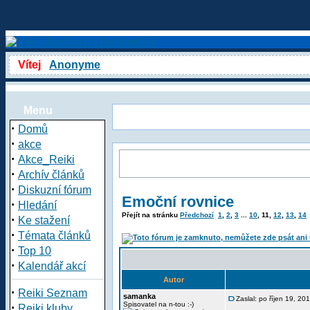
Vítej
Anonyme
Menu
·
Domů
·
akce
·
Akce_Reiki
·
Archív článků
·
Diskuzní fórum
Emoční rovnice
·
Hledání
Přejít na stránku
Předchozí
1
,
2
,
3
...
10
,
11
,
12
,
13
,
14
·
Ke stažení
·
Témata článků
·
Top 10
·
Kalendář akcí
Autor
·
Reiki Seznam
samanka
Zaslal: po říjen 19, 2
·
Spisovatel na n-tou :-)
Reiki kluby