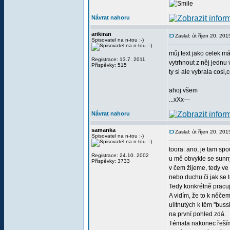
Návrat nahoru
arikiran
Zaslal: út říjen 20, 20
Spisovatel na n-tou :-)
můj text jako celek m
Registrace: 13.7. 2011
vytrhnout z něj jednu 
Příspěvky: 515
ty si ale vybrala cosi
ahoj všem
...xXx---
Návrat nahoru
samanka
Zaslal: út říjen 20, 20
Spisovatel na n-tou :-)
toora: ano, je tam spo
Registrace: 24.10. 2002
u mě obvykle se sunny
Příspěvky: 3733
v čem žijeme, tedy ve
nebo duchu či jak se 
Tedy konkrétně pracuj
A vidím, že to k něčem
ulítnutých k těm "buss
na první pohled zdá.
Témata nakonec řešíme