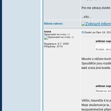
Pro me zdravy zivotni 
...xXx...
Návrat nahoru
toora
Zaslal: po říjen 19, 2
Spisovatel na n-tou :-)
arikiran nap
Registrace: 9.7. 2005
Příspěvky: 3774
A zase...ta 
Mluvím o něčem trochu
Spouštěče jsou rozdíln
také zcela jiná kvalita 
arikiran nap
Resim to, kr
Věřím, hlavněže ti to
Moje zkušenost je ta,
bezpodmínečné přijetí