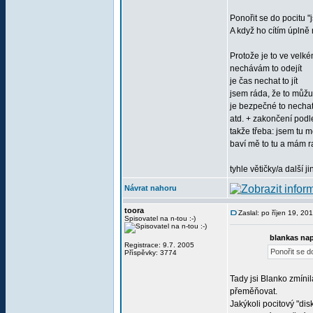
Ponořit se do pocitu "
A když ho cítím úplně n
Protože je to ve velké
nechávám to odejít
je čas nechat to jít
jsem ráda, že to můžu 
je bezpečné to nechat 
atd. + zakončení podl
takže třeba: jsem tu 
baví mě to tu a mám r
tyhle větičky/a další 
Návrat nahoru
toora
Zaslal: po říjen 19, 2
Spisovatel na n-tou :-)
blankas nap
Registrace: 9.7. 2005
Ponořit se do
Příspěvky: 3774
Tady jsi Blanko zmínil
přeměňovat.
Jakýkoli pocitový "dis