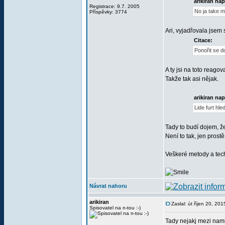
arikiran nap
Registrace: 9.7. 2005
No ja take m
Příspěvky: 3774
Ari, vyjadřovala jsem 
Citace:
Ponořit se do
A ty jsi na toto reagov
Takže tak asi nějak.
arikiran nap
Lide furt hle
Tady to budí dojem, že
Není to tak, jen prostě
Veškeré metody a tech
Návrat nahoru
arikiran
Zaslal: út říjen 20, 20
Spisovatel na n-tou :-)
Tady nejakj mezi nam