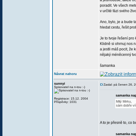
a jednoduše, takže oce
poradit. Ve všech met
v určité fázi svého živ
Ano, bylo, je a bude t
hledat cestu, řešit p
Je to tvoje řešení p
Klidně si ohrnuj nos n
a jestli máš pocit, že
nějaký méněcenný tvor,
šamanka
Návrat nahoru
sunnyi
Zaslal: pá červen 26, 
Spisovatel na n-tou :-)
samanka nap
Registrace: 15.12. 2004
Milý Mirku,
Příspěvky: 1031
sám dobře víš
A to je přesně to, co
samanka nap