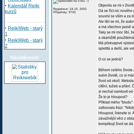
·
Kalendář Reiki
Objevila se mi v živo
Registrace: 24.10. 2002
Dá se říct nic nového
kurzů
Příspěvky: 3733
souvisí se vším a za d
Ale líbí se mi, že aut
·
a má všechno jasně a
ReikiWeb - starý
Taky se mi moc líbí, ž
1
a okamžitě použitelná
·
ReikiWeb - starý
Má překvapivé výsledk
2
spletitá a delší, ale v
Návštěvnost
O co se jedná?
Během celého života
svém životě, co si má
život od okolí. Metoda
cítění, tužeb a přání.
si nechal namluvit od
Že to je hloupost?
Příklad mého "bludu": 
zafixovala frázi: "Nik
Hloupost, řeknete si.
závažnější věci z obla
komplikují život se dá n