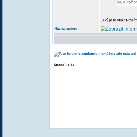
No, a když se
Jaký je to vtip? Pros
Návrat nahoru
Strana
1
z
14