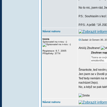
No to nic, jsem rád, ž
P.S.: Souhlasím s te
P.P.S.: A ještě: "JÁ 
Návrat nahoru
toora
Zaslal: út červen 30, 
Spisovatel na n-tou :-)
Ahóój Zbultrane!
Registrace: 9.7. 2005
Zbultran nap
Příspěvky: 3774
Toora se svým
emotivního.
Šmankote, teď nevím 
Jen jsem se v životě p
Teď tedy nemám na mys
nacházet žejo).
No, a když se pak tak
Návrat nahoru