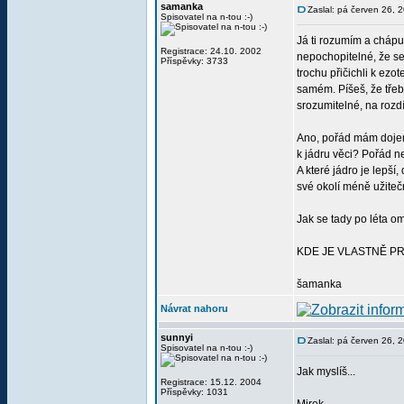
samanka
Zaslal: pá červen 26, 
Spisovatel na n-tou :-)
Já ti rozumím a chápu,
Registrace: 24.10. 2002
nepochopitelné, že se
Příspěvky: 3733
trochu přičichli k ezo
samém. Píšeš, že třeb
srozumitelné, na rozdíl
Ano, pořád mám dojem,
k jádru věci? Pořád n
A které jádro je lepší
své okolí méně užitečn
Jak se tady po léta om
KDE JE VLASTNĚ P
šamanka
Návrat nahoru
sunnyi
Zaslal: pá červen 26, 
Spisovatel na n-tou :-)
Jak myslíš...
Registrace: 15.12. 2004
Příspěvky: 1031