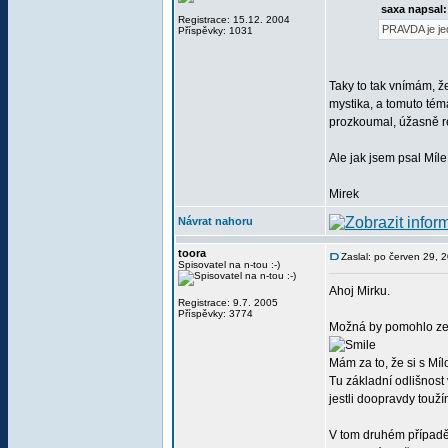
saxa napsal:
Registrace: 15.12. 2004
PRAVDA je jed
Příspěvky: 1031
Taky to tak vnímám, ž
mystika, a tomuto téma
prozkoumal, úžasně re
Ale jak jsem psal Míl
Mirek
Návrat nahoru
toora
Zaslal: po červen 29, 
Spisovatel na n-tou :-)
Ahoj Mirku.
Registrace: 9.7. 2005
Příspěvky: 3774
Možná by pomohlo zept
Mám za to, že si s Mí
Tu základní odlišnost
jestli doopravdy tou
V tom druhém případě 