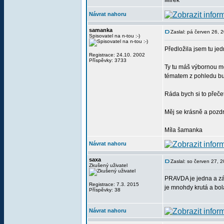
Mirek
Návrat nahoru
samanka
Zaslal: pá červen 26, 
Spisovatel na n-tou :-)
Předložila jsem tu je
Registrace: 24.10. 2002
Příspěvky: 3733
Ty tu máš výbornou mo
tématem z pohledu budd
Ráda bych si to přečet
Měj se krásně a pozd
Míla šamanka
Návrat nahoru
saxa
Zaslal: so červen 27, 
Zkušený uživatel
PRAVDA je jedna a zál
Registrace: 7.3. 2015
je mnohdy krutá a bola
Příspěvky: 38
Návrat nahoru