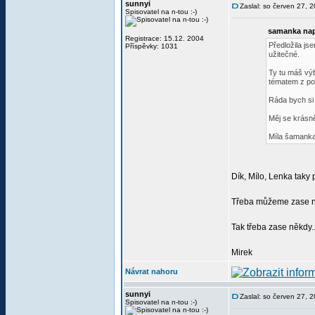
sunnyi
Zaslal: so červen 27, 
Spisovatel na n-tou :-)
samanka nap
Registrace: 15.12. 2004
Předložila js
Příspěvky: 1031
užitečné.
Ty tu máš vý
tématem z poh
Ráda bych si 
Měj se krásn
Míla šamank
Dík, Mílo, Lenka taky 
Třeba můžeme zase něk
Tak třeba zase někdy..
Mirek
Návrat nahoru
sunnyi
Zaslal: so červen 27, 
Spisovatel na n-tou :-)