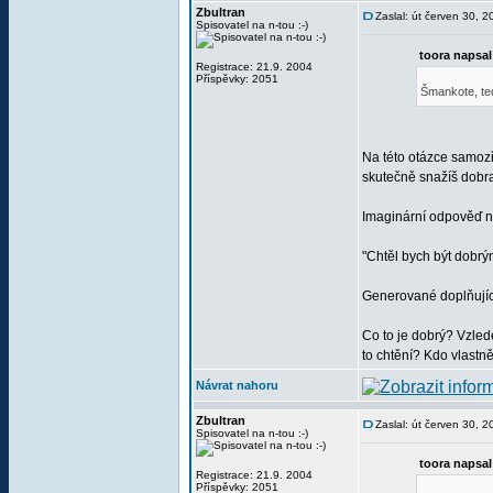
Zbultran
Zaslal: út červen 30, 
Spisovatel na n-tou :-)
toora napsal
Registrace: 21.9. 2004
Příspěvky: 2051
Šmankote, te
Na této otázce samozře
skutečně snažíš dobr
Imaginární odpověď n
"Chtěl bych být dobrý
Generované doplňujíc
Co to je dobrý? Vzlede
to chtění? Kdo vlastn
Návrat nahoru
Zbultran
Zaslal: út červen 30, 
Spisovatel na n-tou :-)
toora napsal
Registrace: 21.9. 2004
Příspěvky: 2051