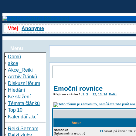
Vítej
Anonyme
Menu
·
Domů
·
akce
·
Akce_Reiki
·
Archív článků
·
Diskuzní fórum
Emoční rovnice
·
Hledání
Přejít na stránku
1
,
2
,
3
...
12
,
13
,
14
Další
·
Ke stažení
·
Témata článků
·
Top 10
·
Kalendář akcí
Autor
·
Reiki Seznam
samanka
Zaslal: pá červen 26,
·
Spisovatel na n-tou :-)
Reiki kluby