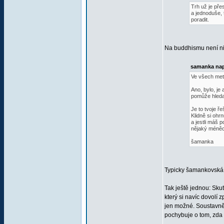
Trh už je pře
a jednoduše, 
poradit.
Na buddhismu není nic 
samanka nap
Ve všech meto
Ano, bylo, je
pomůže hleda
Je to tvoje 
Klidně si ohr
a jestli máš p
nějaký méněce
šamanka
Typicky šamankovská o
Tak ještě jednou: Sku
který si navíc dovolí 
jen možné. Soustavně 
pochybuje o tom, zda t