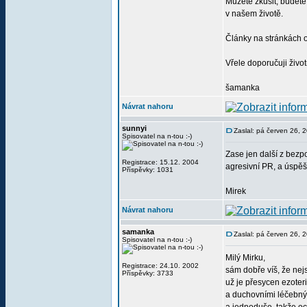
Můžete zkusit, budete 
v našem životě.
Články na stránkách o
Vřele doporučuji živo
šamanka
Návrat nahoru
sunnyi
Zaslal: pá červen 26, 
Spisovatel na n-tou :-)
Zase jen další z bezpo
Registrace: 15.12. 2004
agresivní PR, a úspěš
Příspěvky: 1031
Mirek
Návrat nahoru
samanka
Zaslal: pá červen 26, 
Spisovatel na n-tou :-)
Milý Mirku,
Registrace: 24.10. 2002
sám dobře víš, že nejs
Příspěvky: 3733
už je přesycen ezoter
a duchovními léčebný