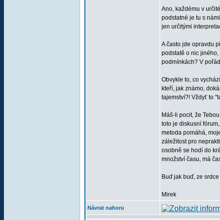
Ano, každému v určité
podstatné je tu s námi
jen určitými interpre
A často jde opravdu p
podstatě o nic jiného
podmínkách? V pořádku
Obvykle to, co vychází
kteří, jak známo, dok
tajemství?! Vždyť to "
Máš-li pocit, že Tebou
toto je diskusní fórum
metoda pomáhá, moje o
záležitost pro neprak
osobně se hodí do krá
množství času, má čas
Buď jak buď, ze srdce 
Mirek
Návrat nahoru