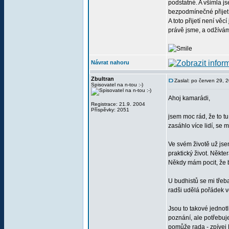
podstatné. A všimla js
bezpodmínečné přijetí 
A toto přijetí není vě
právě jsme, a odžívám
Návrat nahoru
Zbultran
Zaslal: po červen 29, 
Spisovatel na n-tou :-)
Ahoj kamarádi,
Registrace: 21.9. 2004
Příspěvky: 2051
jsem moc rád, že to t
zasáhlo více lidí, se
Ve svém životě už jsem
praktický život. Někt
Někdy mám pocit, že bu
U budhistů se mi třeba 
radši udělá pořádek v
Jsou to takové jednotl
poznání, ale potřebuje
pomůže rada - zpívej 