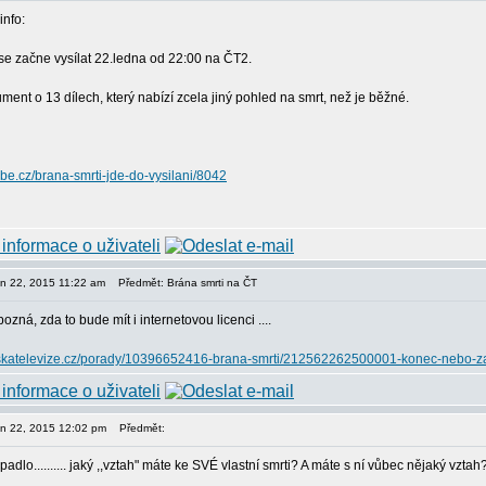
info:
 se začne vysílat 22.ledna od 22:00 na ČT2.
ment o 13 dílech, který nabízí zcela jiný pohled na smrt, než je běžné.
obe.cz/brana-smrti-jde-do-vysilani/8042
den 22, 2015 11:22 am
Předmět: Brána smrti na ČT
ozná, zda to bude mít i internetovou licenci ....
eskatelevize.cz/porady/10396652416-brana-smrti/212562262500001-konec-nebo-z
den 22, 2015 12:02 pm
Předmět:
adlo.......... jaký ,,vztah" máte ke SVÉ vlastní smrti? A máte s ní vůbec nějaký vztah