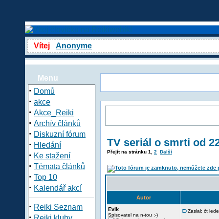
Vítej
Anonyme
Menu
·
Domů
·
akce
·
Akce_Reiki
·
Archív článků
·
Diskuzní fórum
TV seriál o smrti od 2
·
Hledání
Přejít na stránku
1
,
2
Další
·
Ke stažení
·
Témata článků
·
Top 10
·
Kalendář akcí
Autor
·
Reiki Seznam
Evik
Zaslal: čt le
·
Spisovatel na n-tou :-)
Reiki kluby