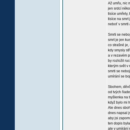
Až umřu, nic 
jen srdcí něko
tisíce umřely,
tisíce na smrt
neboť v smrti 
Smrti se neboj
smrt je jen ku
co strašné je, 
kdy smysly stř
a v rezavém po
by rozložil ru
kterým svět v 
smrti se neboj
umírání se boj
Sbohem, děvčá
od tvých ňader
myšlenka na te
když bylo mi h
Ale dnes sboh
dnes napsal js
aby jsi zapomn
ten dopis byla
ale v umírání