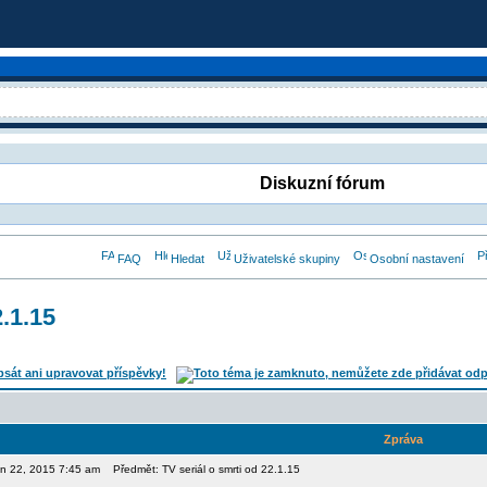
Diskuzní fórum
FAQ
Hledat
Uživatelské skupiny
Osobní nastavení
2.1.15
Zpráva
den 22, 2015 7:45 am
Předmět: TV seriál o smrti od 22.1.15