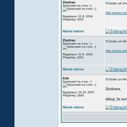
Zbultran
Zaslal: pá ún
Spisovatel na n-tou :-)
http://www.c
Registrace: 21.9. 2004
Příspěvky: 2051
Návrat nahoru
Zbultran
Zaslal: pá bř
Spisovatel na n-tou :-)
http://www.c
Registrace: 21.9. 2004
Příspěvky: 2051
Návrat nahoru
Evik
Zaslal: po bř
Spisovatel na n-tou :-)
Zbultrane,
Registrace: 24.10. 2007
Příspěvky: 1845
děkuji, že sem
Návrat nahoru