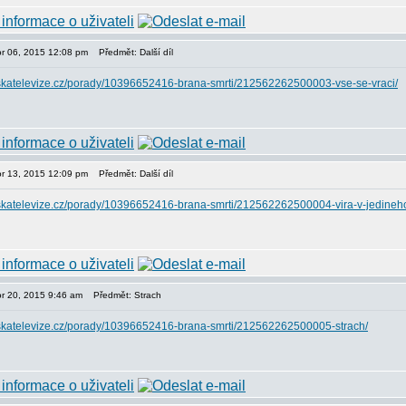
or 06, 2015 12:08 pm
Předmět: Další díl
eskatelevize.cz/porady/10396652416-brana-smrti/212562262500003-vse-se-vraci/
or 13, 2015 12:09 pm
Předmět: Další díl
eskatelevize.cz/porady/10396652416-brana-smrti/212562262500004-vira-v-jedineh
or 20, 2015 9:46 am
Předmět: Strach
eskatelevize.cz/porady/10396652416-brana-smrti/212562262500005-strach/