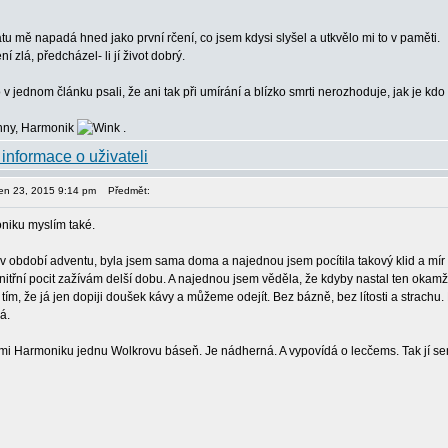
tu mě napadá hned jako první rčení, co jsem kdysi slyšel a utkvělo mi to v paměti.
í zlá, předcházel- li jí život dobrý.
 jednom článku psali, že ani tak při umírání a blízko smrti nerozhoduje, jak je kd
hny, Harmonik
.
den 23, 2015 9:14 pm
Předmět:
oniku myslím také.
 v období adventu, byla jsem sama doma a najednou jsem pocítila takový klid a mír 
vnitřní pocit zažívám delší dobu. A najednou jsem věděla, že kdyby nastal ten okamžik 
s tím, že já jen dopiji doušek kávy a můžeme odejít. Bez bázně, bez lítosti a strachu
á.
 mi Harmoniku jednu Wolkrovu báseň. Je nádherná. A vypovídá o lecčems. Tak jí sem