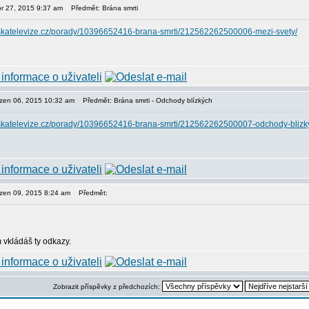
or 27, 2015 9:37 am
Předmět: Brána smrti
eskatelevize.cz/porady/10396652416-brana-smrti/212562262500006-mezi-svety/
ezen 06, 2015 10:32 am
Předmět: Brána smrti - Odchody blízkých
eskatelevize.cz/porady/10396652416-brana-smrti/212562262500007-odchody-blizk
ezen 09, 2015 8:24 am
Předmět:
 vkládáš ty odkazy.
Zobrazit příspěvky z předchozích: