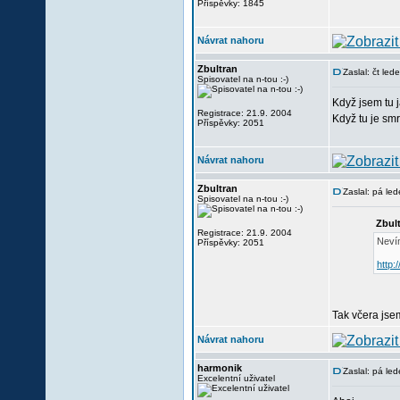
Příspěvky: 1845
Návrat nahoru
Zbultran
Zaslal: čt le
Spisovatel na n-tou :-)
Když jsem tu j
Registrace: 21.9. 2004
Když tu je smr
Příspěvky: 2051
Návrat nahoru
Zbultran
Zaslal: pá le
Spisovatel na n-tou :-)
Zbul
Registrace: 21.9. 2004
Nevím
Příspěvky: 2051
http
Tak včera jse
Návrat nahoru
harmonik
Zaslal: pá le
Excelentní uživatel