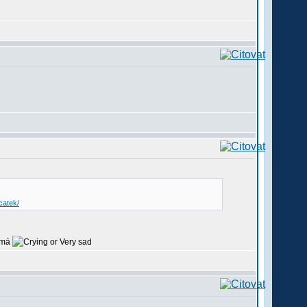
catek/
nemá