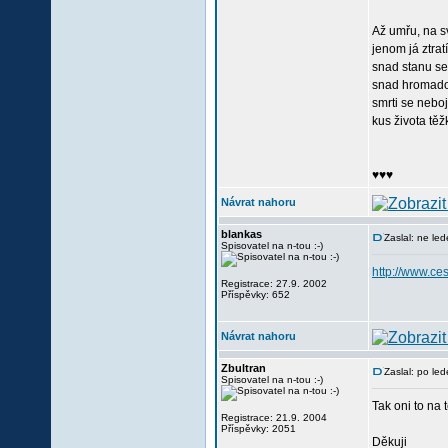
Až umřu, na s
jenom já ztra
snad stanu s
snad hromado
smrti se neboj
kus života těž
♥♥♥
Návrat nahoru
blankas
Zaslal: ne le
Spisovatel na n-tou :-)
http://www.c
Registrace: 27.9. 2002
Příspěvky: 652
Návrat nahoru
Zbultran
Zaslal: po le
Spisovatel na n-tou :-)
Tak oni to na t
Registrace: 21.9. 2004
Příspěvky: 2051
Děkuji