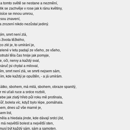
na tomto světě se nestane a nezmění,
lik se zachvěje v rose jak k ránu květiny,
 tisíce se mnou umrou,
 jsou znavení,
a zrození nikdo nezůstal jediný.
ím, smrt není zlá,
s života těžkého,
co zlé je, to umírání je,
elené v letu padají ze všeho, ze všeho,
trubí těla čas hnije jak pomyje,
ce, oči, nervy a každý sval,
náruč jsi chytal a miloval,
ím, smrt není zlá, ve smrti nejsem sám,
ím, kde každý je opuštěn, - a já umírám.
tko, sbohem, má milá, sbohem, obraze spanilý,
 mi uťali ruce a srdce rozbili,
be jak zlatý hřeb půl roku mě protínala,
ůř, bolela víc, když bylo lépe, pomáhala.
em, dnes už vše marné je,
em list,
ěla a hledala jinde, kde dávají srdci jíst,
 má největší bolest a největší sten,
 musí být každý sám, sám a samoten.