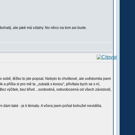
o bohatý, ale jaké má vztahy. No něco na tom asi bude.
v sobě, těžko to jde popsat. Nebylo to chvilkové, ale uvědomila jsem
a přišla si pro mě ta ,,zubatá s kosou", přivítala bych se s ní,
. Bez výčitek, bez křivd....svobodná, osbvobozená od všech závislostí,
 dám také - je k tématu. A včera jsem pořad bohužel neviděla.