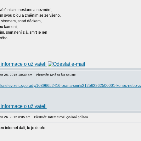
větě nic se nestane a nezmění,
tím svou bídu a změním se ze všeho,
e stromem, snad děckem,
u kamení,
ím, smrt není zlá, smrt je jen
kého.
den 25, 2015 10:39 am
Předmět: Mně to šlo spustit
eskatelevize.cz/porady/10396652416-brana-smrti/212562262500001-konec-nebo-z
den 26, 2015 8:05 am
Předmět: Internetové vysílání pořadu
en internet dali, to je dobře.