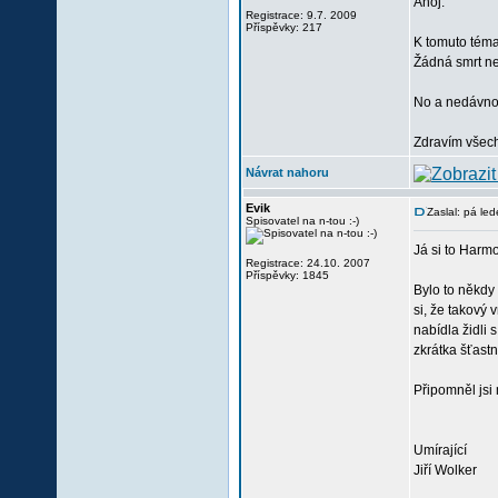
Ahoj.
Registrace: 9.7. 2009
Příspěvky: 217
K tomuto téma
Žádná smrt nen
No a nedávno v
Zdravím všec
Návrat nahoru
Evik
Zaslal: pá le
Spisovatel na n-tou :-)
Já si to Harm
Registrace: 24.10. 2007
Příspěvky: 1845
Bylo to někdy
si, že takový 
nabídla židli 
zkrátka šťastn
Připomněl jsi
Umírající
Jiří Wolker