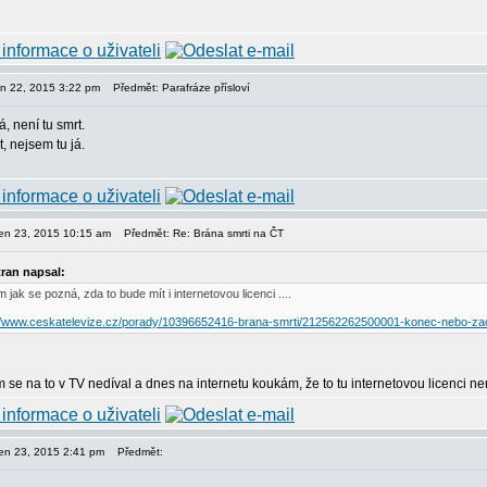
den 22, 2015 3:22 pm
Předmět: Parafráze přísloví
á, není tu smrt.
t, nejsem tu já.
den 23, 2015 10:15 am
Předmět: Re: Brána smrti na ČT
tran napsal:
 jak se pozná, zda to bude mít i internetovou licenci ....
://www.ceskatelevize.cz/porady/10396652416-brana-smrti/212562262500001-konec-nebo-za
m se na to v TV nedíval a dnes na internetu koukám, že to tu internetovou licenci 
den 23, 2015 2:41 pm
Předmět: