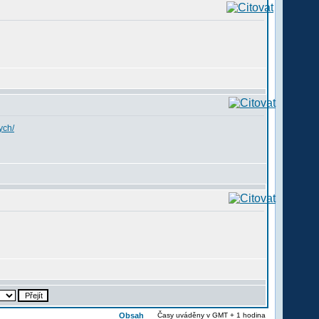
ych/
Obsah
Časy uváděny v GMT + 1 hodina