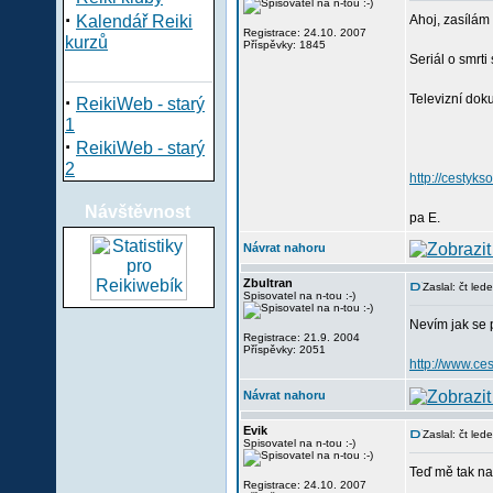
·
Kalendář Reiki
Ahoj, zasílám 
Registrace: 24.10. 2007
kurzů
Příspěvky: 1845
Seriál o smrti
·
Televizní doku
ReikiWeb - starý
1
·
ReikiWeb - starý
2
http://cestyks
Návštěvnost
pa E.
Návrat nahoru
Zbultran
Zaslal: čt le
Spisovatel na n-tou :-)
Nevím jak se p
Registrace: 21.9. 2004
Příspěvky: 2051
http://www.c
Návrat nahoru
Evik
Zaslal: čt le
Spisovatel na n-tou :-)
Teď mě tak nap
Registrace: 24.10. 2007