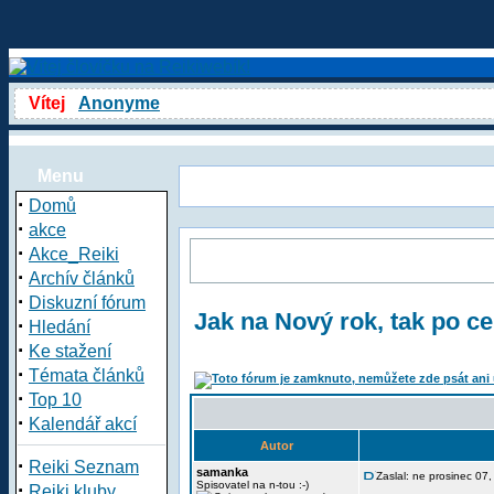
Vítej
Anonyme
Menu
·
Domů
·
akce
·
Akce_Reiki
·
Archív článků
·
Diskuzní fórum
Jak na Nový rok, tak po ce
·
Hledání
·
Ke stažení
·
Témata článků
·
Top 10
·
Kalendář akcí
Autor
·
Reiki Seznam
samanka
Zaslal: ne prosinec 07
·
Spisovatel na n-tou :-)
Reiki kluby