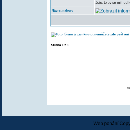
Jojo, to by se mi hodil
Návrat nahoru
Strana
1
z
1
ph
Web pohání Copy