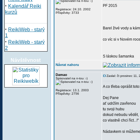
·
Kalendář Reiki
PF 2015
Registrace: 24.10. 2002
kurzů
Příspěvky: 3733
·
Barel živé vody a ká
ReikiWeb - starý
1
co víc si v Novém roce
·
ReikiWeb - starý
2
S láskou šamanka
Návštěvnost
Návrat nahoru
Damao
Zaslal: čt prosinec 11
Spisovatel na n-tou :-)
A co třeba oprášit toto
Registrace: 13.1. 2003
Příspěvky: 2756
Dej Pane
ať udržím zavřenou
tu svoji hubu
dokud nebudu vědět,
co vlastně chci říct...!"
Nádavkem si můžeme p