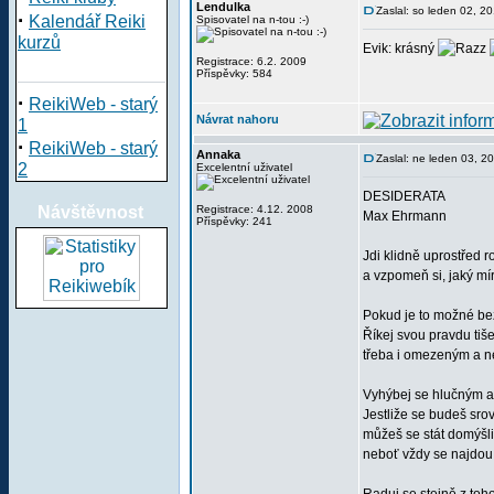
Lendulka
Zaslal: so leden 02, 2
·
Kalendář Reiki
Spisovatel na n-tou :-)
kurzů
Evik: krásný
Registrace: 6.2. 2009
Příspěvky: 584
·
ReikiWeb - starý
Návrat nahoru
1
·
ReikiWeb - starý
Annaka
Zaslal: ne leden 03, 
2
Excelentní uživatel
DESIDERATA
Návštěvnost
Registrace: 4.12. 2008
Max Ehrmann
Příspěvky: 241
Jdi klidně uprostřed 
a vzpomeň si, jaký mír
Pokud je to možné bez
Říkej svou pravdu tiš
třeba i omezeným a n
Vyhýbej se hlučným a 
Jestliže se budeš srov
můžeš se stát domýšli
neboť vždy se najdou l