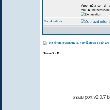
Vzpomněla jsem si na 
tomu nutně nemusím být
Návrat nahoru
Strana
3
z
11
port v2.0.7 
phpBB