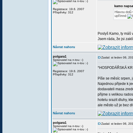
kamo napsa
Registrace: 19.6. 2007
Hlavou dolů 
Příspěvky: 312
upřímné
Poslyš Kamo, ty máš v
Jsem ráda, že jsi zakl
Návrat nahoru
polgara1
Zaslal: st leden 06, 2
Spisovatel na n-tou :-)
*HOSPODÁŘSKÁ KRI
Registrace: 19.6. 2007
Příspěvky: 312
Píše se měsíc srpen, j
Najednou přijede k je
dodavateli masa zredu
přijme s velikou rados
hotelu srazit dluhy, k
ale město už je bez d
Návrat nahoru
polgara1
Zaslal: st leden 06, 2
Spisovatel na n-tou :-)