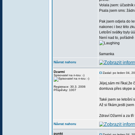
Volala jsem: účastník
Psala jsem sms: žád
Pak jsem odjela do le
nakonec i bez této zk
Letošní svátky byly 
Není nad to, pořádně 
šamanka
Návrat nahoru
Dzarmi
Zaslal: po leden 04, 2
Spisovatel na n-tou :-)
Jéjej,sám mi říkal,že
Registrace: 30.3. 2006
domluva přes skype a
Příspěvky: 1007
Také jsem se letošní 
Až si říkám,jestli jse
Zdraví Džarmí a za tři
Návrat nahoru
punkt
Zaslal: po leden 04, 2