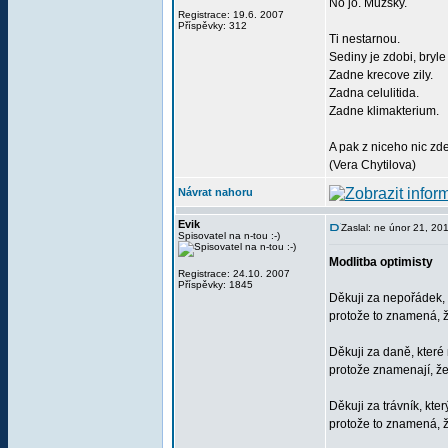
No jo. Muzsky.
Registrace: 19.6. 2007
Příspěvky: 312
Ti nestarnou.
Sediny je zdobi, bryle
Zadne krecove zily.
Zadna celulitida.
Zadne klimakterium.
A pak z niceho nic zd
(Vera Chytilova)
Návrat nahoru
Evik
Zaslal: ne únor 21, 20
Spisovatel na n-tou :-)
Modlitba optimisty
Registrace: 24.10. 2007
Příspěvky: 1845
Děkuji za nepořádek, 
protože to znamená, 
Děkuji za daně, které 
protože znamenají, ž
Děkuji za trávník, kte
protože to znamená,