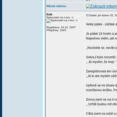
Návrat nahoru
Evik
Zaslal: pá duben 02, 
Spisovatel na n-tou :-)
Velký pátek - zážitek
Registrace: 24.10. 2007
Příspěvky: 1845
Je pátek 16 hodin a pr
Najednou vidím, jak se
,,Nezlobte se, nevíte j
Sotva jí bylo rozumět
,, Já myslím, že mají. "
Zaregistrovala ten ús
,,Já to ale myslím vážn
Upřeně se mi dívala d
rozečtenou knížku. Po
Znovu jsem se na ní 
,, Určitě budou mít zít
Cítila jsem na sobě a 