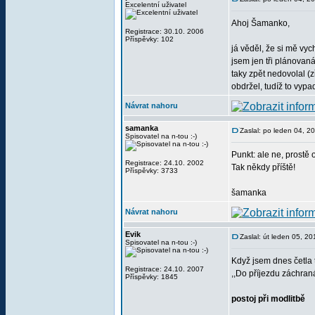
Excelentní uživatel
Ahoj Šamanko,
Registrace: 30.10. 2006
Příspěvky: 102
já věděl, že si mě vyc
jsem jen tři plánovaná 
taky zpět nedovolal (z
obdržel, tudíž to vypa
Návrat nahoru
samanka
Zaslal: po leden 04, 2
Spisovatel na n-tou :-)
Punkt: ale ne, prostě
Registrace: 24.10. 2002
Tak někdy příště!
Příspěvky: 3733
šamanka
Návrat nahoru
Evik
Zaslal: út leden 05, 2
Spisovatel na n-tou :-)
Když jsem dnes četla t
Registrace: 24.10. 2007
,,Do příjezdu záchran
Příspěvky: 1845
postoj při modlitbě