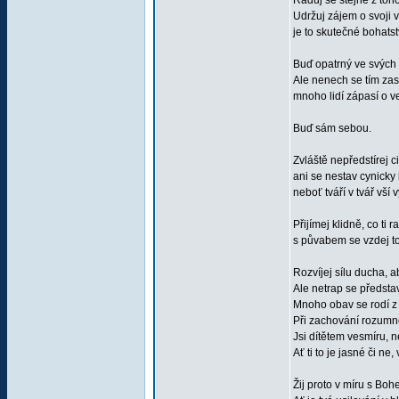
Raduj se stejně z toho
Udržuj zájem o svoji v
je to skutečné bohats
Buď opatrný ve svých z
Ale nenech se tím zasl
mnoho lidí zápasí o ve
Buď sám sebou.
Zvláště nepředstírej ci
ani se nestav cynicky 
neboť tváří v tvář vší 
Přijímej klidně, co ti r
s půvabem se vzdej to
Rozvíjej sílu ducha, a
Ale netrap se předsta
Mnoho obav se rodí z
Při zachování rozumné
Jsi dítětem vesmíru, 
Ať ti to je jasné či ne
Žij proto v míru s Boh