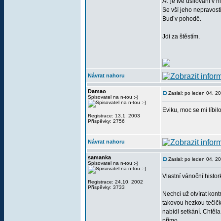
Ať je tvé usilování v 
Se vší jeho nepravostí
Buď v pohodě.
Jdi za štěstím.
Návrat nahoru
Damao
Zaslal: po leden 04, 
Spisovatel na n-tou :-)
Eviku, moc se mi líbil
Registrace: 13.1. 2003
Příspěvky: 2756
Návrat nahoru
samanka
Zaslal: po leden 04, 2
Spisovatel na n-tou :-)
Vlastní vánoční histor
Registrace: 24.10. 2002
Příspěvky: 3733
Nechci už otvírat kon
takovou hezkou tečičku
nabídl setkání. Chtěla
přímo.