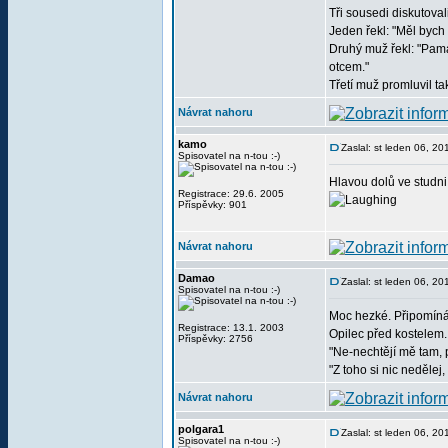
Tři sousedi diskutoval
Jeden řekl: "Měl bych
Druhý muž řekl: "Pama
otcem."
Třetí muž promluvil ta
Návrat nahoru
kamo
Zaslal: st leden 06, 2
Spisovatel na n-tou :-)
Hlavou dolů ve studni
Registrace: 29.6. 2005
Příspěvky: 901
Návrat nahoru
Damao
Zaslal: st leden 06, 2
Spisovatel na n-tou :-)
Moc hezké. Připomíná 
Registrace: 13.1. 2003
Opilec před kostelem.
Příspěvky: 2756
"Ne-nechtějí mě tam, p
"Z toho si nic nedělej
Návrat nahoru
polgara1
Zaslal: st leden 06, 2
Spisovatel na n-tou :-)