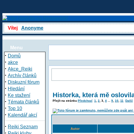
Vítej
Anonyme
Menu
·
Domů
·
akce
·
Akce_Reiki
·
Archív článků
·
Diskuzní fórum
·
Hledání
Historka, která mě oslovil
·
Ke stažení
·
Přejít na stránku
Předchozí
1
,
2
,
3
,
4
...
9
,
10
,
11
Další
Témata článků
·
Top 10
·
Kalendář akcí
·
Reiki Seznam
Autor
·
Reiki kluby