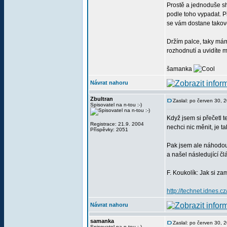
Prostě a jednoduše sh
podle toho vypadat. P
se vám dostane takové
Držím palce, taky mám
rozhodnutí a uvidíte m
šamanka
Návrat nahoru
Zbultran
Zaslal: po červen 30, 
Spisovatel na n-tou :-)
Když jsem si přečetl 
Registrace: 21.9. 2004
nechci nic měnit, je ta
Příspěvky: 2051
Pak jsem ale náhodou 
a našel následující čl
F. Koukolík: Jak si za
http://technet.idnes
Návrat nahoru
samanka
Zaslal: po červen 30,
Spisovatel na n-tou :-)