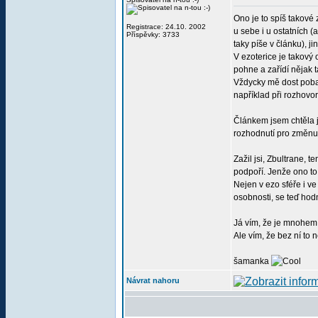
Ono je to spíš takové
Registrace: 24.10. 2002
u sebe i u ostatních (
Příspěvky: 3733
taky píše v článku), jin
V ezoterice je takový
pohne a zařídí nějak 
Vždycky mě dost pobav
například při rozhovo
Článkem jsem chtěla je
rozhodnutí pro změnu
Zažil jsi, Zbultrane, 
podpoří. Jenže ono to
Nejen v ezo sféře i v
osobnosti, se teď hod
Já vím, že je mnohem j
Ale vím, že bez ní to n
šamanka
Návrat nahoru