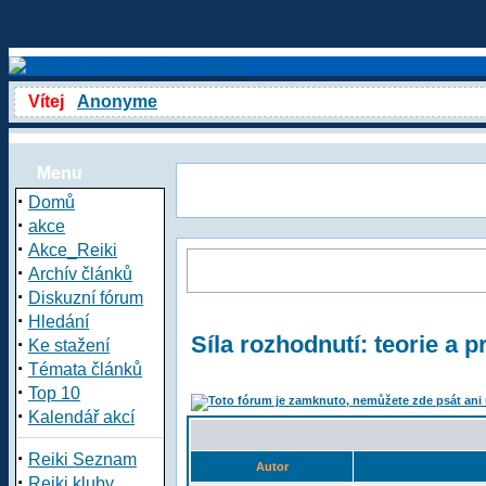
Vítej
Anonyme
Menu
·
Domů
·
akce
·
Akce_Reiki
·
Archív článků
·
Diskuzní fórum
·
Hledání
Síla rozhodnutí: teorie a p
·
Ke stažení
·
Témata článků
·
Top 10
·
Kalendář akcí
·
Reiki Seznam
Autor
·
Reiki kluby