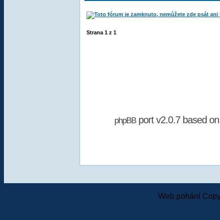
Strana
1
z
1
port v2.0.7 based o
phpBB
Web pohání Copy