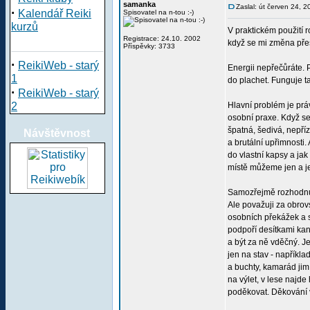
samanka
Zaslal: út červen 24, 
·
Kalendář Reiki
Spisovatel na n-tou :-)
kurzů
V praktickém použití 
Registrace: 24.10. 2002
když se mi změna přes
Příspěvky: 3733
·
ReikiWeb - starý
Energii nepřečůráte. P
1
do plachet. Funguje ta
·
ReikiWeb - starý
2
Hlavní problém je prá
osobní praxe. Když se 
špatná, šedivá, nepříz
Návštěvnost
a brutální upřimnosti.
do vlastní kapsy a ja
místě můžeme jen a j
Samozřejmě rozhodnut
Ale považuji za obrov
osobních překážek a s
podpoří desítkami kaná
a být za ně vděčný. Je
jen na stav - napříkl
a buchty, kamarád jim 
na výlet, v lese najde
poděkovat. Děkování v