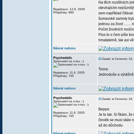
Na těch rozdílných ji
otevírajícím nejrůzněj
Registrace: 12.8. 2009
Příspěvky: 860
sem například čítával
šumavské samoty byla 
jednou za život ......
Počet životních možno
Plus to o čem píše to
hmatatelně, tak asi vě
Návrat nahoru
Psychedelic
Zaslal: st červenec 16
Spisovatel na n-tou :-)
Toora:
Registrace: 11.6. 2005
Jednoduše a výstižn
Příspěvky: 745
Návrat nahoru
Psychedelic
Zaslal: st červenec 16
Spisovatel na n-tou :-)
Beppe:
Registrace: 11.6. 2005
Je to tak. Si říkám, ž
Příspěvky: 745
člověk se musí stále n
až do důchodu.
Návrat nahoru