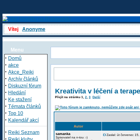
Vítej
Anonyme
Menu
·
Domů
·
akce
·
Akce_Reiki
·
Archív článků
·
Diskuzní fórum
Kreativita v léčení a terap
·
Hledání
Přejít na stránku
1
,
2
,
3
Další
·
Ke stažení
·
Témata článků
·
Top 10
·
Kalendář akcí
Autor
·
Reiki Seznam
samanka
Zaslal: út červenec 15
·
Spisovatel na n-tou :-)
Reiki kluby