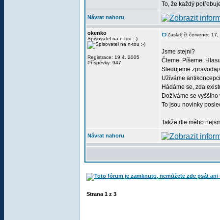
To, že každý potřebuj
Návrat nahoru
okenko
Zaslal: čt červenec 17
Spisovatel na n-tou :-)
Jsme stejní?
Registrace: 19.4. 2005
Čteme. Píšeme. Hlas
Příspěvky: 947
Sledujeme zpravodajs
Užíváme antikoncepci
Hádáme se, zda exist
Dožíváme se vyššího 
To jsou novinky posled
Takže dle mého nejsme
Návrat nahoru
Strana
1
z
3