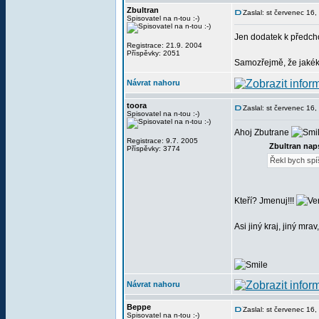
Zbultran
Zaslal: st červenec 16
Spisovatel na n-tou :-)
Jen dodatek k předch
Registrace: 21.9. 2004
Příspěvky: 2051
Samozřejmě, že jakékol
Návrat nahoru
toora
Zaslal: st červenec 16
Spisovatel na n-tou :-)
Ahoj Zbutrane
Registrace: 9.7. 2005
Zbultran nap
Příspěvky: 3774
Řekl bych spíš
Kteří? Jmenuj!!!
Asi jiný kraj, jiný m
Návrat nahoru
Beppe
Zaslal: st červenec 16
Spisovatel na n-tou :-)