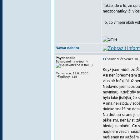
Takže jde o to, že op
neozbohatlíky (či více
To, co v mém okolí vid
Návrat nahoru
Psychedelic
Zaslal: st červenec 16
Spisovatel na n-tou :-)
Když jsem viděl, že Ša
Registrace: 11.6. 2005
Asi není předmětem dis
Příspěvky: 745
vlastně řeč (dál už nem
Nedávno jsem poslouch
novinka!). Když dřív b
byla také jistější), ž
A ona nejistota, v sob
daleko snažší se dosta
Na druhou stranu je pr
přátelství, nenávist, 
hledají naplnění. Co s
naplnění všech našich
myšlenek na každém ro