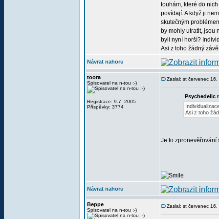
touhám, které do nich 
povídají. A když ji ne
skutečným problém
by mohly utratit, jso
byli nyní horší? Indiv
Asi z toho žádný závě
Návrat nahoru
toora
Zaslal: st červenec 16
Spisovatel na n-tou :-)
Psychedelic 
Registrace: 9.7. 2005
Individualizac
Příspěvky: 3774
Asi z toho žá
Je to zpronevěřování 
Návrat nahoru
Beppe
Zaslal: st červenec 16
Spisovatel na n-tou :-)