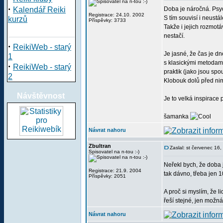
·
Kalendář Reiki
Doba je náročná. Psy
Registrace: 24.10. 2002
S tím souvisí i neustá
kurzů
Příspěvky: 3733
Takže i jejich rozmot
nestačí.
·
ReikiWeb - starý
Je jasné, že čas je d
1
s klasickými metodami 
·
ReikiWeb - starý
praktik (jako jsou spo
2
Klobouk dolů před nim
Návštěvnost
Je to velká inspirace 
šamanka
Návrat nahoru
Zbultran
Zaslal: st červenec 16
Spisovatel na n-tou :-)
Neřekl bych, že doba j
Registrace: 21.9. 2004
tak dávno, třeba jen 
Příspěvky: 2051
A proč si myslím, že l
řeší stejné, jen možná
Návrat nahoru