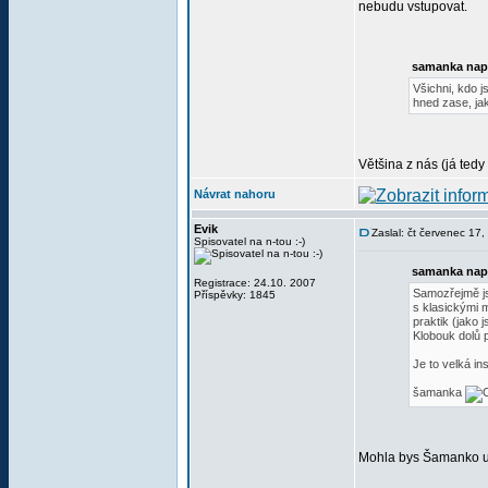
nebudu vstupovat.
samanka nap
Všichni, kdo js
hned zase, ja
Většina z nás (já tedy
Návrat nahoru
Evik
Zaslal: čt červenec 17
Spisovatel na n-tou :-)
samanka nap
Registrace: 24.10. 2007
Samozřejmě jso
Příspěvky: 1845
s klasickými m
praktik (jako 
Klobouk dolů p
Je to velká in
šamanka
Mohla bys Šamanko uvé