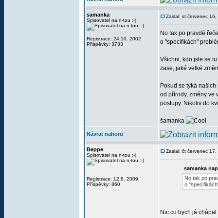
samanka
Zaslal: st červenec 16
Spisovatel na n-tou :-)
No tak po pravdě řečen
Registrace: 24.10. 2002
o "specifikách" problé
Příspěvky: 3733
Všichni, kdo jste se tu
zase, jaké velké změn
Pokud se týká našich 
od přírody, změny ve v
postupy. Nikoliv do kv
šamanka
Návrat nahoru
Beppe
Zaslal: čt červenec 17
Spisovatel na n-tou :-)
samanka nap
No tak po prav
Registrace: 12.8. 2009
Příspěvky: 860
o "specifikách
Nic co bych já chápal