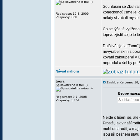
Souhlasím se Zbultran
koneckonců jsme jeji
Registrace: 12.8. 2009
Příspěvky: 860
někdy si začali myslet
Co se týče té vytíženos
teprve zjistil co je to 
Další věc je ta "fáma"
nevyráběl skříň z poř
kování zakoupené v OBI
neprodal a šel by po ž
Návrat nahoru
toora
Zaslal: st červenec 16
Spisovatel na n-tou :-)
Beppe napsa
Registrace: 9.7. 2005
Souhlasím se 
Příspěvky: 3774
Nejde o lišení se, ale
Prostě, jak v naší ro
mohl omarodit, a mají 
jsou při běžném platu 