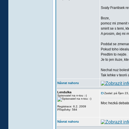
Svaty Frantisek re
Boze,
pomoz mi zmenit v
smirit se s temi, 
A prosim, dej mi m
Poddat se zmenam a
Pokud toho idealu
Predtim to nejde.
Je to jen iluze, k
Nechat nuz bolesti
Tak lehke v teorii 
Návrat nahoru
Lendulka
Zaslal: pá říjen 2
Spisovatel na n-tou :-)
Moc hezká debata. 
Registrace: 6.2. 2009
Příspěvky: 584
Návrat nahoru