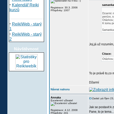
·
Kalendář Reiki
samanka 
Registrace: 30.3. 2006
kurzů
Příspěvky: 1007
Dzarmi: n
peníze, s
Otázkou j
·
K tomu po
ReikiWeb - starý
1
šamanka
·
ReikiWeb - starý
2
Joj,já už rozumím,
Návštěvnost
Citace:
Otázkou j
To je právě to,co 
Džarmí
Návrat nahoru
Annaka
Zaslal: pá říjen 2
Excelentní uživatel
Jak se postavit k z
Registrace: 4.12. 2008
Pane, to je tema...
Příspěvky: 241