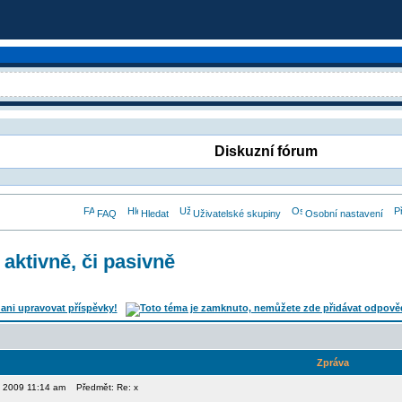
Diskuzní fórum
FAQ
Hledat
Uživatelské skupiny
Osobní nastavení
 aktivně, či pasivně
Zpráva
3, 2009 11:14 am
Předmět: Re: x