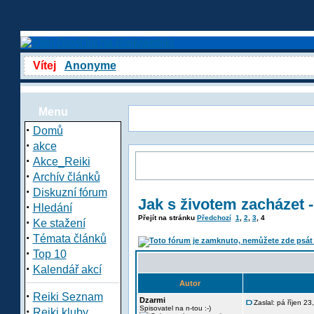
Vítej
Anonyme
Menu
·
Domů
·
akce
·
Akce_Reiki
·
Archív článků
·
Diskuzní fórum
Jak s životem zacházet -
·
Hledání
Přejít na stránku
Předchozí
1
,
2
,
3
,
4
·
Ke stažení
·
Témata článků
·
Top 10
·
Kalendář akcí
Autor
·
Reiki Seznam
Dzarmi
Zaslal: pá říjen 2
·
Spisovatel na n-tou :-)
Reiki kluby