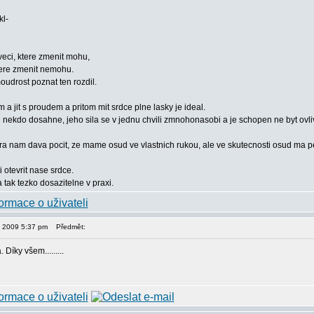
kl-
eci, ktere zmenit mohu,
ktere zmenit nemohu.
oudrost poznat ten rozdil.
 jit s proudem a pritom mit srdce plne lasky je ideal.
 nekdo dosahne, jeho sila se v jednu chvili zmnohonasobi a je schopen ne byt ovli
tera nam dava pocit, ze mame osud ve vlastnich rukou, ale ve skutecnosti osud ma 
 otevrit nase srdce.
a tak tezko dosazitelne v praxi.
3, 2009 5:37 pm
Předmět:
Díky všem.........