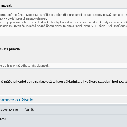
napsal:
erozumím otázce. Nedostatek něčeho z těch tří ingrediencí (pokud je tedy považujeme pro s
ex - vytváří prostě nespokojenost.
e co je pro každého z nás dostatek. Jestli plná lednice nebo možnost se každý den najíst. O 
slednímu bych řekla ještě hodně často chybí to okolo (např. doteky) i u těch, kteří mají dost
svatá pravda.....
e co je pro každého z nás dostatek.
mě může přivádět do rozpaků,když to jsou základní,ale i veškeré stavební hodnoty ž
3, 2009 3:48 pm
Předmět:
ivotu.