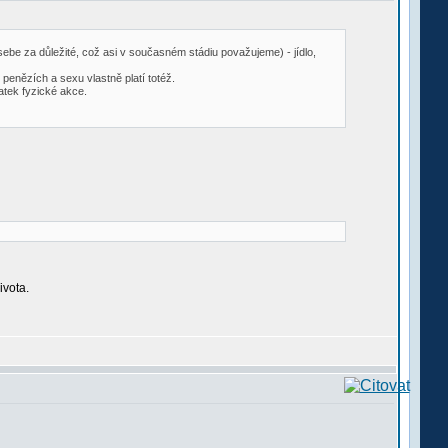
ebe za důležité, což asi v současném stádiu považujeme) - jídlo,
penězích a sexu vlastně platí totéž.
atek fyzické akce.
ivota.