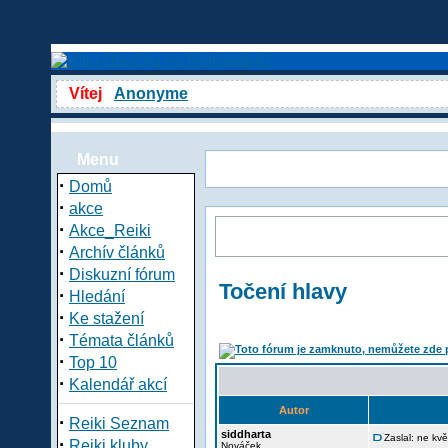
Vítej
Anonyme
Menu
·
Domů
·
akce
·
Akce_Reiki
·
Archív článků
·
Diskuzní fórum
Točení hlavy
·
Hledání
·
Ke stažení
·
Témata článků
·
Top 10
·
Kalendář akcí
Autor
·
Reiki Seznam
siddharta
Zaslal: ne kv
·
Reiki kluby
Nováček