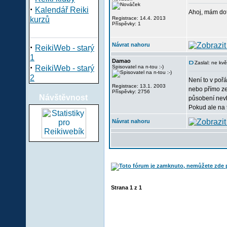
·
Kalendář Reiki
Ahoj, mám dota
kurzů
Registrace: 14.4. 2013
Příspěvky: 1
Návrat nahoru
·
ReikiWeb - starý
1
Damao
Zaslal: ne kv
·
ReikiWeb - starý
Spisovatel na n-tou :-)
2
Není to v pořá
Registrace: 13.1. 2003
nebo přímo ze 
Příspěvky: 2756
Návštěvnost
působení nevk
Pokud ale na 
Návrat nahoru
Strana
1
z
1