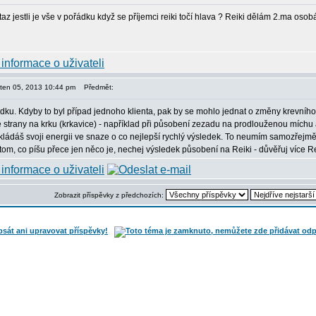
z jestli je vše v pořádku když se příjemci reiki točí hlava ? Reiki dělám 2.ma osobá
ěten 05, 2013 10:44 pm
Předmět:
dku. Kdyby to byl případ jednoho klienta, pak by se mohlo jednat o změny krevního 
strany na krku (krkavice) - například při působení zezadu na prodlouženou míchu a 
ládáš svoji energii ve snaze o co nejlepší rychlý výsledek. To neumím samozřejmě s
tom, co píšu přece jen něco je, nechej výsledek působení na Reiki - důvěřuj více Re
Zobrazit příspěvky z předchozích: