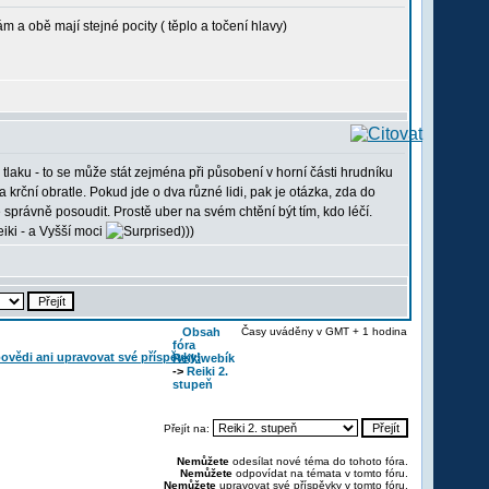
m a obě mají stejné pocity ( těplo a točení hlavy)
tlaku - to se může stát zejména při působení v horní části hrudníku
krční obratle. Pokud jde o dva různé lidi, pak je otázka, zda do
právně posoudit. Prostě uber na svém chtění být tím, kdo léčí.
iki - a Vyšší moci
)))
Obsah
Časy uváděny v GMT + 1 hodina
fóra
Reikiwebík
->
Reiki 2.
stupeň
Přejít na:
Nemůžete
odesílat nové téma do tohoto fóra.
Nemůžete
odpovídat na témata v tomto fóru.
Nemůžete
upravovat své příspěvky v tomto fóru.