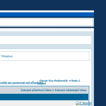
Přihlášení
Obsah fóra Reikiwebík
->
Reiki 2.
stupeň
Zobrazit předchozí téma
::
Zobrazit následující téma