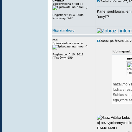
okenko
Zaslal: čt červen 07, 
Spisovatel na n-tou :-)
Karle, souhlasím, jen 
Registrace: 19.4. 2005
"omyl"?
Příspěvky: 947
Návrat nahoru
moi
Zaslal: pá červen 08, 
Spisovatel na n-tou :-)
lubi napsal:
Registrace: 6.10. 2011
Příspěvky: 559
moi
rei
: m
nazaj,moi?s
ludi,ale res
Suhlas s os
ego,ktore sa
Vďaka Lubi,
aj bez vycibrených sl
DAI-KÓ-MIÓ