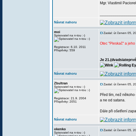
Mgr. Vlastimil Paciore
_________________
Návrat nahoru
moi
Zaslal: út červen 05, 
Spisovatel na n-tou :-)
Otec "Pleskač" a jeh
Registrace: 6.10. 2011
Příspěvky: 559
Je 21.(dvadsiateprvé
Návrat nahoru
Zbultran
Zaslal: út červen 05, 
Spisovatel na n-tou :-)
Před tím, než někoho 
Registrace: 21.9. 2004
a ne od satana.
Příspěvky: 2051
Dále při ošetření zap
Návrat nahoru
okenko
Zaslal: út červen 05, 
Spisovatel na n-tou :-)