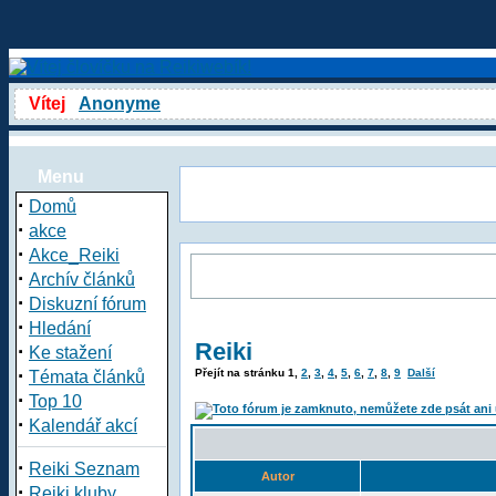
Vítej
Anonyme
Menu
·
Domů
·
akce
·
Akce_Reiki
·
Archív článků
·
Diskuzní fórum
·
Hledání
Reiki
·
Ke stažení
·
Přejít na stránku
1
,
2
,
3
,
4
,
5
,
6
,
7
,
8
,
9
Další
Témata článků
·
Top 10
·
Kalendář akcí
·
Reiki Seznam
Autor
·
Reiki kluby