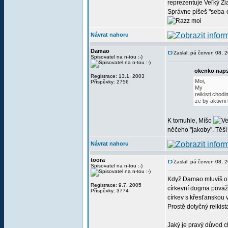
reprezentuje Veľký Ži
Správne píšeš "seba-o
moi
Návrat nahoru
Damao
Zaslal: pá červen 08,
Spisovatel na n-tou :-)
okenko naps
Registrace: 13.1. 2003
Moi,
Příspěvky: 2756
My
reikisti chod
ze by aktivni 
K tomuhle, Míšo
něčeho "jakoby". Těší
Návrat nahoru
toora
Zaslal: pá červen 08, 
Spisovatel na n-tou :-)
Když Damao mluvíš o k
Registrace: 9.7. 2005
církevní dogma považuj
Příspěvky: 3774
církev s křesťanskou v
Prostě dotyčný reikist
Jaký je pravý důvod cht