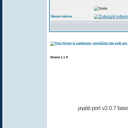
Návrat nahoru
Strana
1
z
9
port v2.0.7 bas
phpBB