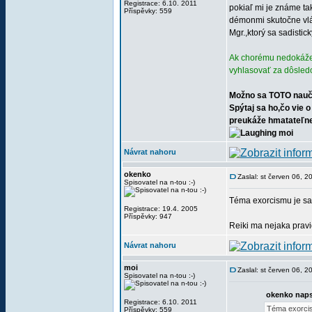
Registrace: 6.10. 2011
pokiaľ mi je známe ta
Příspěvky: 559
démonmi skutočne vlád
Mgr.,ktorý sa sadisti
Ak chorému nedokážem 
vyhlasovať za dôsled
Možno sa TOTO nauči
Spýtaj sa ho,čo vie 
preukáže hmatateľne,
moi
Návrat nahoru
okenko
Zaslal: st červen 06, 
Spisovatel na n-tou :-)
Téma exorcismu je sa
Registrace: 19.4. 2005
Příspěvky: 947
Reiki ma nejaka pravi
Návrat nahoru
moi
Zaslal: st červen 06, 
Spisovatel na n-tou :-)
okenko naps
Registrace: 6.10. 2011
Téma exorcis
Příspěvky: 559