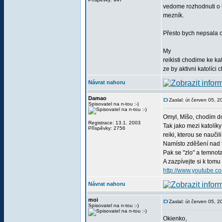
vedome rozhodnuti o k
mezník.
Přesto bych nepsala 
My
reikisti chodime ke ka
ze by aktivni katolíci 
Návrat nahoru
Damao
Zaslal: út červen 05, 
Spisovatel na n-tou :-)
Omyl, Míšo, chodím do 
Registrace: 13.1. 2003
Tak jako mezi katolíky
Příspěvky: 2756
reiki, kterou se nauči
Namísto zděšení nad t
Pak se "zlo" a temnota
A zazpívejte si k tom
http://www.youtube.
Návrat nahoru
moi
Zaslal: út červen 05, 
Spisovatel na n-tou :-)
Okienko,