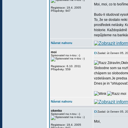
Moi, moi, co to tvo
Registrace: 19.4. 2005
Příspěvky: 947
Budu-li studovat vyso
To, že se dostalo reik
prostředek nelásky. Kdo
historie. Každopádně 
nepůjdeme na barikády
Návrat nahoru
moi
Zaslal: út červen 05, 
Spisovatel na n-tou :-)
Zdravím,Oké
Registrace: 6.10. 2011
Slobodne som sa rozho
Příspěvky: 559
chápem so slobodomur
vzdelávam.Je predsa k
Dnes je in "ohlupovať
moi
Návrat nahoru
okenko
Zaslal: út červen 05, 
Spisovatel na n-tou :-)
Moi,
Registrace: 19.4. 2005
Příspěvky: 947