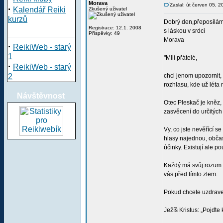
Morava
Zaslal: út červen 05, 
·
Kalendář Reiki
Zkušený uživatel
kurzů
Dobrý den,přeposílám 
Registrace: 12.1. 2008
s láskou v srdci
Příspěvky: 49
Morava
·
ReikiWeb - starý
1
"Milí přátelé,
·
ReikiWeb - starý
2
chci jenom upozornit,
rozhlasu, kde už léta 
Návštěvnost
Otec Pleskač je kněz,
zasvěcení do určitých
Vy, co jste nevěřící s
hlasy najednou, občas 
účinky. Existují ale p
Každý má svůj rozum a
vás před tímto zlem.
Pokud chcete uzdraven
Ježíš Kristus: „Pojďte