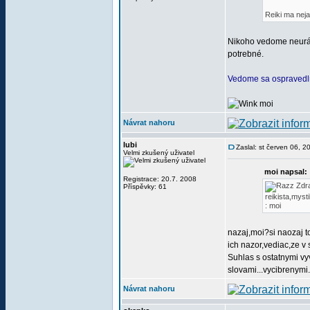
Reiki ma neja
Nikoho vedome neur
potrebné.
Vedome sa ospravedlňu
moi
Návrat nahoru
lubi
Zaslal: st červen 06, 
Velmi zkušený uživatel
moi napsal:
Registrace: 20.7. 2008
Zdr
Příspěvky: 61
reikista,mysti
: moi
nazaj,moi?si naozaj t
ich nazor,vediac,ze v
Suhlas s ostatnymi vy
slovami...vycibrenymi..
Návrat nahoru