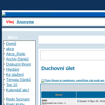
Vítej
Anonyme
Menu
·
Domů
·
akce
·
Akce_Reiki
·
Archív článků
·
Diskuzní fórum
Duchovní úlet
·
Hledání
·
Ke stažení
·
Témata článků
·
Top 10
·
Kalendář akcí
Autor
·
Reiki Seznam
zeto
Zaslal: čt říjen 20, 20
·
Spisovatel na n-tou :-)
Reiki kluby