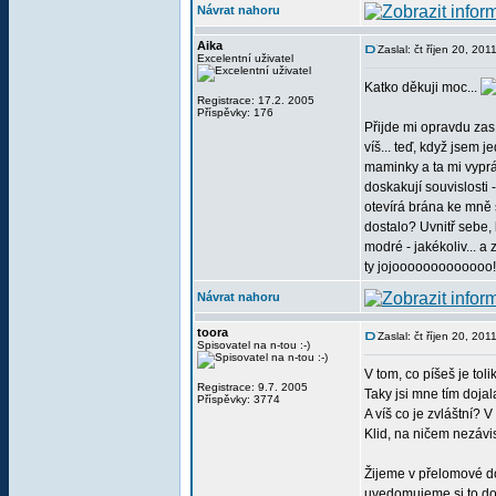
Návrat nahoru
Aika
Zaslal: čt říjen 20, 20
Excelentní uživatel
Katko děkuji moc...
Registrace: 17.2. 2005
Příspěvky: 176
Přijde mi opravdu zas 
víš... teď, když jsem 
maminky a ta mi vyprá
doskakují souvislosti 
otevírá brána ke mně s
dostalo? Uvnitř sebe, 
modré - jakékoliv... a 
ty jojooooooooooooo!
Návrat nahoru
toora
Zaslal: čt říjen 20, 20
Spisovatel na n-tou :-)
V tom, co píšeš je toli
Registrace: 9.7. 2005
Taky jsi mne tím dojal
Příspěvky: 3774
A víš co je zvláštní? 
Klid, na ničem nezávis
Žijeme v přelomové d
uvedomujeme si to d