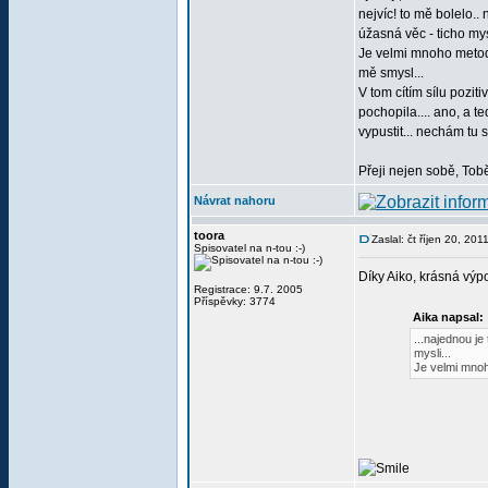
nejvíc! to mě bolelo.. 
úžasná věc - ticho mysl
Je velmi mnoho metod a
mě smysl...
V tom cítím sílu pozitiv
pochopila.... ano, a t
vypustit... nechám tu 
Přeji nejen sobě, Tobě
Návrat nahoru
toora
Zaslal: čt říjen 20, 20
Spisovatel na n-tou :-)
Díky Aiko, krásná výpo
Registrace: 9.7. 2005
Příspěvky: 3774
Aika napsal:
...najednou je
mysli...
Je velmi mnoh