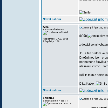
Návrat nahoru
Aika
Zaslal: pá říjen 21, 2
Excelentní uživatel
jůůůů
díky m
Registrace: 17.2. 2005
Příspěvky: 176
z dětství se mi vybavu
Jo, já ten přelom velm
Dnešní noc jsem propl
hodnotného člověka a s
ale uvnitř v srdci... ta
Kéž to takhle secvakáv
Díky, Katko !
Návrat nahoru
polgara1
Zaslal: ne říjen 23, 2
Spisovatel na n-tou :-)
toora napsal