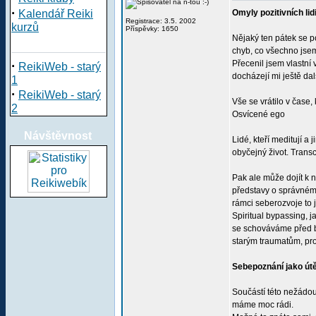
·
Kalendář Reiki
Omyly pozitivních lid
Registrace: 3.5. 2002
kurzů
Příspěvky: 1650
Nějaký ten pátek se p
chyb, co všechno jse
·
Přecenil jsem vlastní
ReikiWeb - starý
docházejí mi ještě dalš
1
·
ReikiWeb - starý
Vše se vrátilo v čase,
2
Osvícené ego
Návštěvnost
Lidé, kteří meditují 
obyčejný život. Transc
Pak ale může dojít k 
představy o správném 
rámci seberozvoje to j
Spiritual bypassing, 
se schováváme před bo
starým traumatům, pr
Sebepoznání jako útě
Součástí této nežádouc
máme moc rádi.