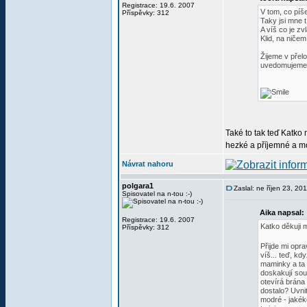
Registrace: 19.6. 2007
V tom, co píše
Příspěvky: 312
Taky jsi mne t
A víš co je zv
Klid, na ničem
Žijeme v přel
uvedomujeme 
Také to tak teď Katko
hezké a příjemné a mo
Návrat nahoru
polgara1
Zaslal: ne říjen 23, 2
Spisovatel na n-tou :-)
Aika napsal:
Registrace: 19.6. 2007
Katko děkuji 
Příspěvky: 312
Přijde mi opra
víš... teď, kd
maminky a ta 
doskakují souv
otevírá brána 
dostalo? Uvnit
modré - jakéko