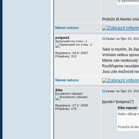
ty jojooooooo
Protože tě Alenko znám
Návrat nahoru
polgara1
Zaslal: ne říjen 23, 2
Spisovatel na n-tou :-)
Také si myslím, že ži
Registrace: 19.6. 2007
Vnímám velkou spoust
Příspěvky: 312
Máme zde neskonalý p
Rozšiřujeme neustále 
Jsou zde možnosti ne
Návrat nahoru
Aika
Zaslal: ne říjen 23, 20
Excelentní uživatel
[quote="polgara1"]
Registrace: 17.2. 2005
Aika napsal:
Příspěvky: 176
Katko děkuji 
Protože tě Ale