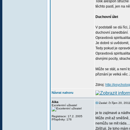
Tolik alespoň stručně
těchto pastí, jen na
Duchovní úlet
V podstatě se dá říci,
duchovní zanedbání.
Opravdová spiritualita
Je dobré si uvědomit, 
Tedy pokud je opravd
Opravdová spiritualita
divnými pocity, strach
Může se stát, a není 
přiznání je velká věc
Zdroj:
http://psycholog
Návrat nahoru
Aika
Zaslal: čt říjen 20, 20
Excelentní uživatel
je to zajímavé a nádh
Registrace: 17.2. 2005
Může znít až směšně, ž
Příspěvky: 176
nemůžu se mít ráda....
Zjišťuji, že toho mám