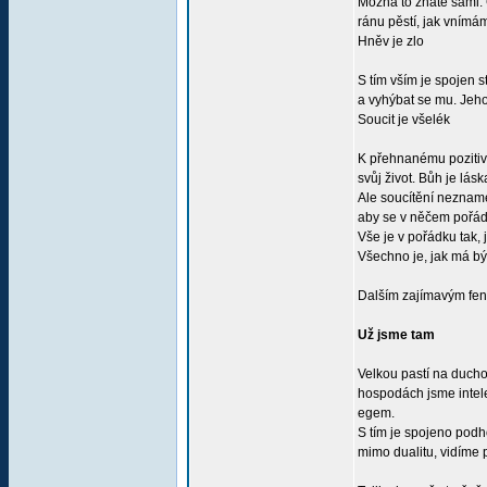
Možná to znáte sami. 
ránu pěstí, jak vnímám
Hněv je zlo
S tím vším je spojen s
a vyhýbat se mu. Jeho
Soucit je všelék
K přehnanému pozitivn
svůj život. Bůh je láska
Ale soucítění nezname
aby se v něčem pořádn
Vše je v pořádku tak, 
Všechno je, jak má bý
Dalším zajímavým feno
Už jsme tam
Velkou pastí na ducho
hospodách jsme intele
egem.
S tím je spojeno podho
mimo dualitu, vidíme p