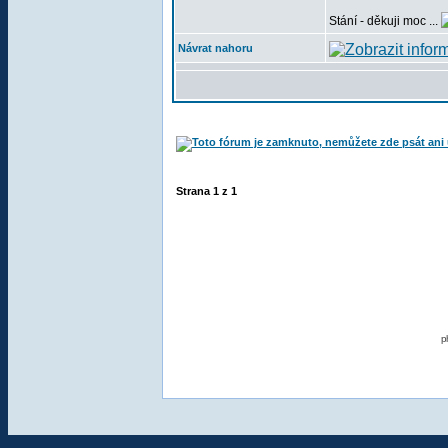
Stání - děkuji moc ...
Návrat nahoru
Strana
1
z
1
p