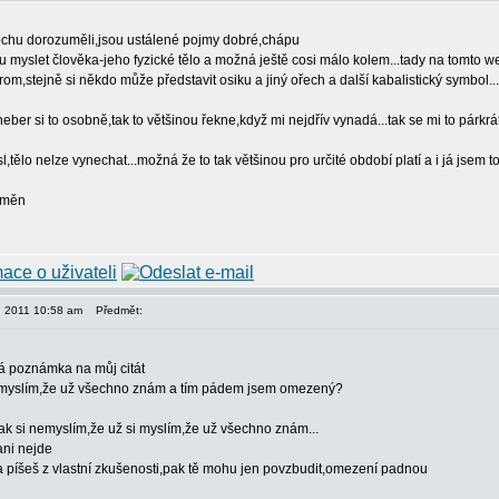
chu dorozuměli,jsou ustálené pojmy dobré,chápu
 myslet člověka-jeho fyzické tělo a možná ještě cosi málo kolem...tady na tomto w
trom,stejně si někdo může představit osiku a jiný ořech a další kabalistický symbol.
ber si to osobně,tak to většinou řekne,když mi nejdřív vynadá...tak se mi to párkrá
,tělo nelze vynechat...možná že to tak většinou pro určité období platí a i já jsem 
změn
4, 2011 10:58 am
Předmět:
á poznámka na můj citát
i myslím,že už všechno znám a tím pádem jsem omezený?
í,pak si nemyslím,že už si myslím,že už všechno znám...
ani nejde
é,a píšeš z vlastní zkušenosti,pak tě mohu jen povzbudit,omezení padnou