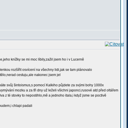
,jeho knížky se mi moc líbily,zažil jsem ho i v Lucerně
enkou rozšířit osvícení na všechny lidi,jak se tam plánovalo
tělo,nerad cestuju,ale nakonec jsem jel
máte svůj šintoismus,s pomocí Kalkiho půjdete za svými bohy 1000x
 vymývání mozku a za tři dny už leželi všichni japonci,rusové atd před oltářem
 dva z té stovky to nepostihlo,mě a jednoho itala,i když jsme se poctivě
oudem,i chlapi padali