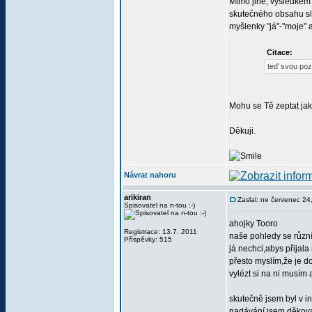
Mimo jiné, výsledkem 
skutečného obsahu slo
myšlenky "já"-"moje" a
Citace:
teď svou poz
Mohu se Tě zeptat ja
Děkuji.
Návrat nahoru
arikiran
Zaslal: ne červenec 24
Spisovatel na n-tou :-)
ahojky Tooro
Registrace: 13.7. 2011
naše pohledy se různ
Příspěvky: 515
já nechci,abys přijal
přesto myslím,že je dob
vylézt si na ni musím 
skutečně jsem byl v i
nadávání jsem děkova