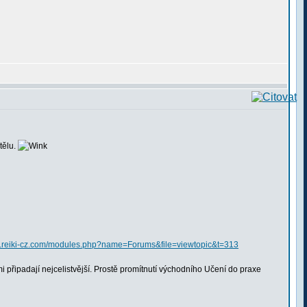
tělu.
1.reiki-cz.com/modules.php?name=Forums&file=viewtopic&t=313
připadají nejcelistvější. Prostě promítnutí východního Učení do praxe