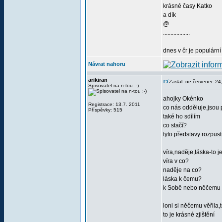
krásné časy Katko
a dík
@
..................
dnes v čr je populární
Návrat nahoru
arikiran
Zaslal: ne červenec 24
Spisovatel na n-tou :-)
ahojky Okénko
Registrace: 13.7. 2011
co nás odděluje,jsou 
Příspěvky: 515
také ho sdílím
co stačí?
tyto představy rozpust
víra,naděje,láska-to j
víra v co?
naděje na co?
láska k čemu?
k Sobě nebo něčemu 
loni si něčemu věřila,
to je krásné zjištění