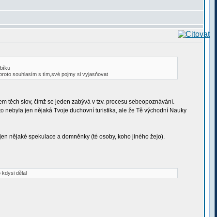
ebíku
..proto souhlasím s tím,své pojmy si vyjasňovat
hem těch slov, čímž se jeden zabývá v tzv. procesu sebeopoznávání.
to nebyla jen nějaká Tvoje duchovní turistika, ale že Tě východní Nauky
 jen nějaké spekulace a domněnky (té osoby, koho jiného žejo).
 kdysi dělal