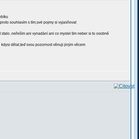
ebíku
..proto souhlasím s tím,své pojmy si vyjasňovat
t stalo..neřeším ani vynadání ani co myslel tím neber si to osobně
to kdysi dělal,teď svou pozornost věnuji jiným věcem