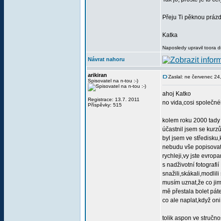
Přeju Ti pěknou práz
Katka
Naposledy upravil toora 
Návrat nahoru
arikiran
Zaslal: ne červenec 24
Spisovatel na n-tou :-)
ahoj Katko
Registrace: 13.7. 2011
no vida,cosi společné
Příspěvky: 515
kolem roku 2000 tady 
účastnil jsem se kurz
byl jsem ve středisku,
nebudu vše popisovat,
rychleji,vy jste evrop
s nadživotní fotografi
snažili,skákali,modlili 
musím uznat,že co jim 
mě přestala bolet pát
co ale naplat,když oni
tolik aspon ve stručno