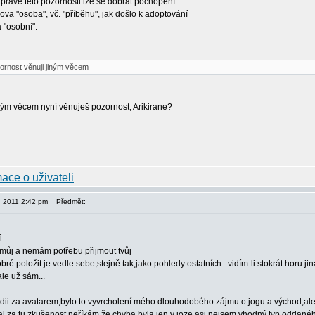
právě této pozornosti lze se dobrat pochopení
va "osoba", vč. "příběhu", jak došlo k adoptování
 "osobní".
ornost věnuji jiným věcem
kým věcem nyní věnuješ pozornost, Arikirane?
, 2011 2:42 pm
Předmět:
í
a můj a nemám potřebu přijmout tvůj
ré položit je vedle sebe,stejně tak,jako pohledy ostatních...vidím-li stokrát horu jina
ale už sám...
ndii za avatarem,bylo to vyvrcholení mého dlouhodobého zájmu o jogu a východ,ale 
l za tu zkušenost,neříkám,že chyba byla jen v joze,asi nejsem vhodný typ oddané