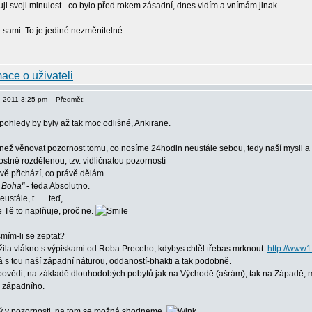
uji svoji minulost - co bylo před rokem zásadní, dnes vidím a vnímám jinak.
e sami. To je jediné nezměnitelné.
, 2011 3:25 pm
Předmět:
pohledy by byly až tak moc odlišné, Arikirane.
než věnovat pozornost tomu, co nosíme 24hodin neustále sebou, tedy naší mysli a 
stně rozdělenou, tzv. vidličnatou pozorností
vě přichází, co právě dělám.
 Boha"
- teda Absolutno.
stále, t.......teď,
e Tě to naplňuje, proč ne.
 smím-li se zeptat?
ila vlákno s výpiskami od Roba Preceho, kdybys chtěl třebas mrknout:
http://www
má s tou naší západní náturou, oddaností-bhakti a tak podobně.
povědi, na základě dlouhodobých pobytů jak na Východě (ašrám), tak na Západě, mi 
 západního.
celý v pozornosti, na tom se možná shodneme.