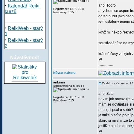
·
Kalendář Reiki
ahoj Tooro
Registrace: 13.7. 2011
abychom se aspon tro
kurzů
Příspěvky: 515
odted budu jako osobu
je-li ustálený pojem s
·
ReikiWeb - starý
když mi někdo řekne:ne
1
·
ReikiWeb - starý
soustředění se na mysl
2
krásné časy velkých 
Návštěvnost
@
................
Návrat nahoru
arikiran
Zaslal: ne červenec 2
Spisovatel na n-tou :-)
ahoj Zeto
Registrace: 13.7. 2011
nevím jak navazuje tv
Příspěvky: 515
mám se dovtípit,že s
nebo jsi psal o sobě?
jestliže platí to prvn
skoro si myslím,že to 
jestliže platí to druh
@