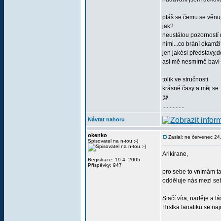
ptáš se čemu se věnu
jak?
neustálou pozorností 
nimi...co brání okamž
jen jakési představy,
asi mě nesmírně baví
tolik ve stručnosti
krásné časy a měj se
@
...............
Návrat nahoru
okenko
Zaslal: ne červenec 24
Spisovatel na n-tou :-)
Arikirane,
Registrace: 19.4. 2005
Příspěvky: 947
pro sebe to vnímám ta
odděluje nás mezi se
Stačí víra, naděje a l
Hrstka fanatiků se na