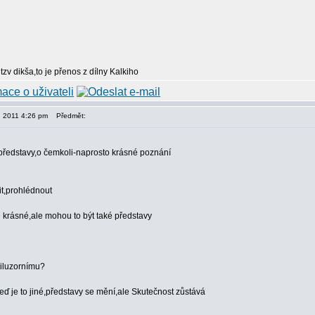
 tzv dikša,to je přenos z dílny Kalkiho
, 2011 4:26 pm
Předmět:
představy,o čemkoli-naprosto krásné poznání
it,prohlédnout
e krásné,ale mohou to být také představy
iluzornímu?
teď je to jiné,představy se mění,ale Skutečnost zůstává