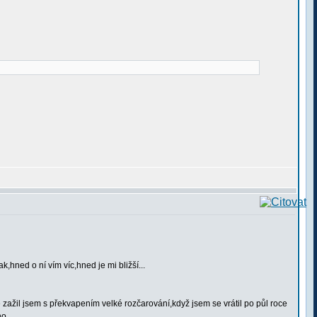
k,hned o ní vím víc,hned je mi bližší...
zažil jsem s překvapením velké rozčarování,když jsem se vrátil po půl roce
ho