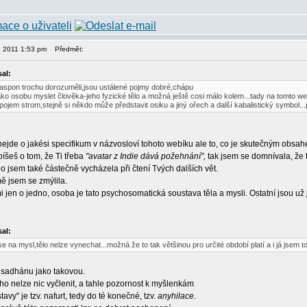
, 2011 1:53 pm
Předmět:
sal:
spon trochu dorozuměli,jsou ustálené pojmy dobré,chápu
ako osobu myslet člověka-jeho fyzické tělo a možná ještě cosi málo kolem...tady na tomto w
ý pojem strom,stejně si někdo může představit osiku a jiný ořech a další kabalistický symbol.
nejde o jakési specifikum v názvosloví tohoto webíku ale to, co je skutečným obsa
íšeš o tom, že Ti třeba
"avatar z Indie dává požehnání",
tak jsem se domnívala, že 
oho jsem také částečně vycházela při čtení Tvých dalších vět.
mě jsem se zmýlila.
jen o jedno, osoba je tato psychosomatická soustava těla a mysli. Ostatní jsou už
sal:
e na mysl,tělo nelze vynechat...možná že to tak většinou pro určité období platí a i já jsem to
 sadhánu jako takovou.
ho nelze nic vyčlenit, a tahle pozornost k myšlenkám
vy" je tzv. nafurt, tedy do té konečné, tzv.
anyhilace
.