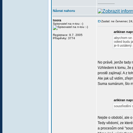
...................
Návrat nahoru
toora
Zaslal: ne červenec 24
Spisovatel na n-tou :-)
arikiran nap
Registrace: 9.7. 2005
abychom se a
Příspěvky: 3774
odted budu j
je-li ustálen
No právě, jenže tady 
Vzhledem k tomu, že p
prostě zajímají. A z t
Ale jak už vidím, zřej
Suma sumárum, šlo mi 
arikiran nap
soustředění s
Nejde o období, ale o
Tedy vědomí, ze které
a procesům oné "sousta