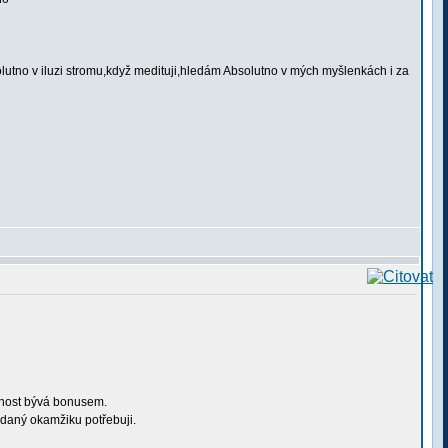
utno v iluzi stromu,když medituji,hledám Absolutno v mých myšlenkách i za
ušnost bývá bonusem.
 daný okamžiku potřebuji.