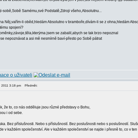
ji-sobě,Sobě Samému,své Podstatě,Zdroji všeho,Absolutnu...
na Něj,vařím-li oběd,hledám Absolutno v bramboře,dívám-li se z ohna,hledám Absol
itému spojení?
doměnky,závoje,těla,kterýma jsem se zabalil,abych se tak brzo nepoznal
-se nepoznávat a asi mě nesmírně baví-přesto po Sobě pátrat
, 2011 3:18 pm
Předmět:
k, že to, co nás odděluje jsou různé představy o Bohu,
bou i od sebe.
áska. Bez příslušnosti. Nebo s příslušností. Bez poslušnosti nebo s poslušností. Sl
jde v každém společenství. Ale v každém společenství se najde i přesně to, co v ten