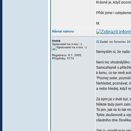
Krásné je, když pozor
Přišli jsme i odejdem
M.
Návrat nahoru
toora
Zaslal: ne červenec 24
Spisovatel na n-tou :-)
Nemyslím si, že naše 
Registrace: 9.7. 2005
Příspěvky: 3774
Není nic vhodnějšího 
Samozřejmě s příležito
k tomu, co ke mně prá
"Poznej sebe, poznáš
Nehledat, poznávat, neu
a nebo hledej, když s
Za kým jsi v Indii byl,
Někde tady jsem založ
To jen, jak se to tak 
Tyhle zkušenosti a vý
všedního dne člověka
Tak jo, prostě je to 