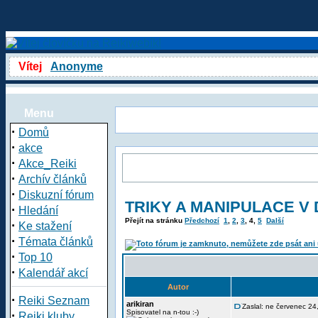
Vítej
Anonyme
Menu
·
Domů
·
akce
·
Akce_Reiki
·
Archív článků
·
Diskuzní fórum
TRIKY A MANIPULACE V 
·
Hledání
Přejít na stránku
Předchozí
1
,
2
,
3
,
4
,
5
Další
·
Ke stažení
·
Témata článků
·
Top 10
·
Kalendář akcí
Autor
·
Reiki Seznam
arikiran
Zaslal: ne červenec 2
·
Spisovatel na n-tou :-)
Reiki kluby