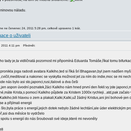
dninovou náladu.
dne ne červenec 24, 2011 5:28 pm, celkově upraveno 1 krát.
, 2011 4:11 pm
Předmět:
ho tady je,ta vidličnatá pozornost mi připomíná Eduarda Tomáše,říkal tomu bifurkace
pronikla joga radosti avatara Kalkiho,ted si říká šrí Bhagavan,byl jsem nadšen myšl
ů,cvičil,meditoval a nakonec se vyskytla možnost jet za ním do indie,moc se mi nech
kde nás bylo asi sto,japonci,rusi,italové a dva češi
jen aspon úvodní poznatek,žáci Kalkiho nám hned první den řekli:vy jste japonci,
ané,máte Krista,s pomocí Kalkiho půjdete za Kristem 1000x rychleji...atd,pak začalo
í Kalkiho,bili hlavou o zem a plakali,Kalki,Kalki,už žádný Kristus,ani jiní bohové-jen
se a přijímali energii
šlo,byla práce s energií,jejich dotek nebylo žádné lechtání,ale úder elektrickým pr
eř,asi dva měsíce to vydrželo
 spolu s energií do nás šroubovali své ideje,které mi nevoněly
sti