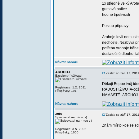
1x středně velký Aroh
gumová palice
hodně trpělivosti
Postup přípravy:
Arohoje lovit nemusím
nechcete. Nezbývá pro
potřeba Arohoje běhe
dostatečně dlouho, ta
Návrat nahoru
AROHOJ
Zaslal: so září 17, 20
Excelentní uživatel
Děkuji Beppe-tvůj i
Registrace: 1.2. 2011
RADOSTI ŽIVOTA-což
Příspěvky: 191
NAMASTÉ -AROHOJ.
Návrat nahoru
zeto
Zaslal: so září 17, 20
Spisovatel na n-tou :-)
Znám místo kde se sc
Registrace: 3.5. 2002
Příspěvky: 1650