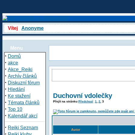
Vítej
Anonyme
Menu
·
Domů
·
akce
·
Akce_Reiki
·
Archív článků
·
Diskuzní fórum
·
Hledání
Duchovní vdolečky
·
Ke stažení
·
Přejít na stránku
Předchozí
1
,
2
,
3
Témata článků
·
Top 10
·
Kalendář akcí
·
Reiki Seznam
Autor
·
Reiki kluby