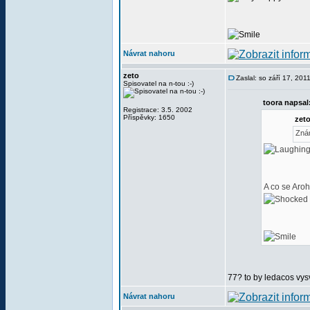
Návrat nahoru
zeto
Zaslal: so září 17, 20
Spisovatel na n-tou :-)
toora napsal
Registrace: 3.5. 2002
Příspěvky: 1650
zeto
Zná
A co se Aroh
77? to by ledacos vys
Návrat nahoru