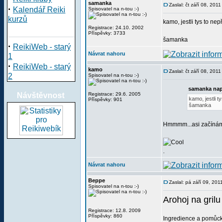
samanka
Zaslal: čt září 08, 201
·
Kalendář Reiki
Spisovatel na n-tou :-)
kurzů
kamo, jestli tys to ne
Registrace: 24.10. 2002
Příspěvky: 3733
šamanka
·
ReikiWeb - starý
Návrat nahoru
1
·
ReikiWeb - starý
kamo
Zaslal: čt září 08, 201
2
Spisovatel na n-tou :-)
samanka nap
Návštěvnost
Registrace: 29.6. 2005
kamo, jestli t
Příspěvky: 901
šamanka
Hmmmm...asi začínám 
.
Návrat nahoru
Beppe
Zaslal: pá září 09, 20
Spisovatel na n-tou :-)
Arohoj na grilu
Registrace: 12.8. 2009
Příspěvky: 860
Ingredience a pomůck