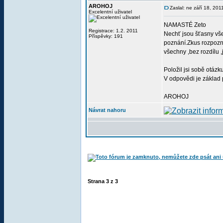
AROHOJ
Zaslal: ne září 18, 20
Excelentní uživatel
NAMASTÉ Zeto
Registrace: 1.2. 2011
Nechť jsou šťasny vše
Příspěvky: 191
poznání.Zkus rozpozn
všechny ,bez rozdílu ,
Položil jsi sobě otázk
V odpovědi je základ 
AROHOJ
Návrat nahoru
Strana
3
z
3