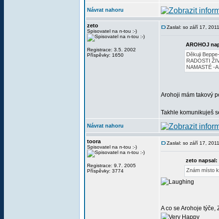
Návrat nahoru
zeto
Zaslal: so září 17, 20
Spisovatel na n-tou :-)
AROHOJ nap
Registrace: 3.5. 2002
Děkuji Beppe
Příspěvky: 1650
RADOSTI ŽIV
NAMASTÉ -
Arohoji mám takový po
Takhle komunikuješ 
Návrat nahoru
toora
Zaslal: so září 17, 20
Spisovatel na n-tou :-)
zeto napsal:
Registrace: 9.7. 2005
Znám místo k
Příspěvky: 3774
A co se Arohoje týče, 