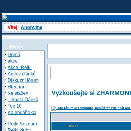
Vítej
Anonyme
Menu
·
Domů
·
akce
·
Akce_Reiki
·
Archív článků
·
Diskuzní fórum
·
Hledání
Vyzkoušejte si ZHARMO
·
Ke stažení
·
Témata článků
·
Top 10
·
Kalendář akcí
·
Reiki Seznam
Autor
·
Reiki kluby