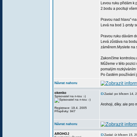
Levou ruku přidám k p
2.bodu a pocituji vš
Pravou nad hlavu"-n
Levá na bod 1-prsty s
Pravou ruku dávám d
Levá zůstáva na bodu 
záměrem.Myslete na s
Zakončíme kontrolou.n
Můžeme v této pozici 
pomalým rozkýváním tě
Po častém používání j
Návrat nahoru
okenko
Zaslal: po březen 14,
Spisovatel na n-tou :-)
Arohoji, díky. ale pro
Registrace: 19.4. 2005
Příspěvky: 947
Návrat nahoru
AROHOJ
Zaslal: út březen 15, 