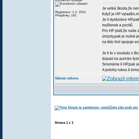
Excelentní uživatel
Je velká škoda,že ne
Registrace: 1.2. 2011
Když je HP vyladěn,mů
Příspěvky: 191
Je li dysfunkce HP,pak
myšlenek a pocitů.
Pro HP platí,že naše 
úmysly,pak je nutné j
na této linii spojuje
Je li to v souladu s 
dopad na auricko-fyzi
Srovnáme li HP,pak s
A polohy rukou k to
Návrat nahoru
Strana
1
z
1