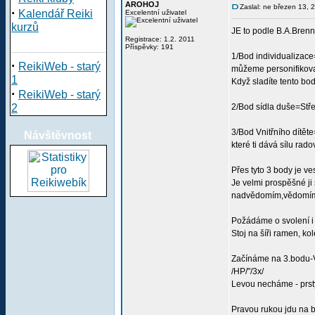
AROHOJ
Zaslal: ne březen 13,
·
Kalendář Reiki
Excelentní uživatel
kurzů
JE to podle B.A.Brenn
Registrace: 1.2. 2011
Příspěvky: 191
1/Bod individualizace=
·
ReikiWeb - starý
můžeme personifikovat
1
Když sladíte tento bo
·
ReikiWeb - starý
2
2/Bod sídla duše=Stře
3/Bod Vnitřního dítět
Návštěvnost
které ti dává sílu rad
Přes tyto 3 body je v
Je velmi prospěšné ji
nadvědomím,vědomí
Požádáme o svolení i
Stoj na šíři ramen, k
Začínáme na 3.bodu-
/HP/"/3x/
Levou necháme - prst
Pravou rukou jdu na