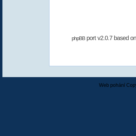
port v2.0.7 based o
phpBB
Web pohání Copy