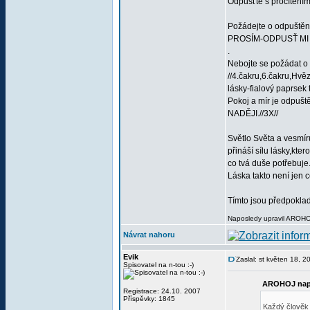
Odpusťte s procítění
Požádejte o odpuštění
PROSÍM-ODPUSŤ MI //t
.
Nebojte se požádat o 
//4.čakru,6.čakru,Hvě
lásky-fialový paprsek
Pokoj a mír je odpu
NADĚJI.//3X//
Světlo Světa a vesmíru
přináší sílu lásky,kte
co tvá duše potřebuje.
Láska takto není jen 
Tímto jsou předpoklady
Naposledy upravil AROHOJ
Návrat nahoru
Evik
Zaslal: st květen 18, 
Spisovatel na n-tou :-)
AROHOJ nap
Registrace: 24.10. 2007
Příspěvky: 1845
Každý člověk 