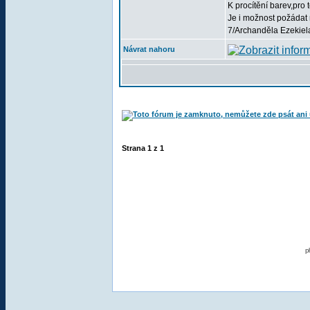
K procítění barev,pr
Je i možnost požádat
7/Archanděla Ezekiel
Návrat nahoru
Strana
1
z
1
p