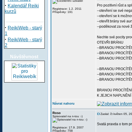
·
Kalendář Reiki
Pro pozitivní růst a s
Registrace: 1.2. 2011
--otevření se své neg
kurzů
Příspěvky: 191
--otevření se k možnos
--otevřít brány své aur
·
--poděkovat za nové ž
ReikiWeb - starý
1
Nechte své pocity pro
·
ReikiWeb - starý
OTEVŘI BRÁNU
2
--BRANOU PROCÍTĚN
--BRANOU PROCÍTĚN
Návštěvnost
--BRANOU PROCÍTĚ
--BRANOU PROCÍTĚ
--BRANOU PROCÍTĚN
--BRANOU PROCÍTĚ
BRANOU PROCÍTĚN
K JEJICH NAPLNĚNÍ
Návrat nahoru
Roso
Zaslal: čt květen 05, 
Spisovatel na n-tou :-)
Svatá pravda o tom pro
Registrace: 17.9. 2007
Příspěvky: 758