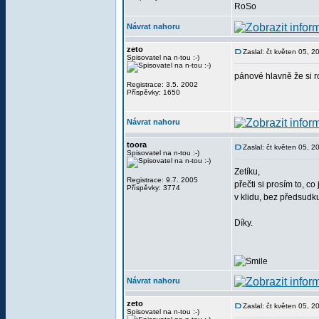
RoSo
Návrat nahoru
zeto
Zaslal: čt květen 05, 
Spisovatel na n-tou :-)
pánové hlavně že si r
Registrace: 3.5. 2002
Příspěvky: 1650
Návrat nahoru
toora
Zaslal: čt květen 05, 
Spisovatel na n-tou :-)
Zetíku,
Registrace: 9.7. 2005
přečti si prosím to, c
Příspěvky: 3774
v klidu, bez předsud
Díky.
Návrat nahoru
zeto
Zaslal: čt květen 05, 
Spisovatel na n-tou :-)