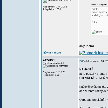
toora napsal
Registrace: 3.5. 2002
Zetíku,
Příspěvky: 1650
přečti si pros
v klidu, bez 
Díky.
díky Tooro)
Návrat nahoru
AROHOJ
Zaslal: st květen 18, 
Excelentní uživatel
NAMASTÉ
Registrace: 1.2. 2011
ať je postoj k branám
Příspěvky: 191
OTEVŘENÍ SE MOŽNOS
Každý člověk na této 
den.V tento každý den
Odpusťte procítění