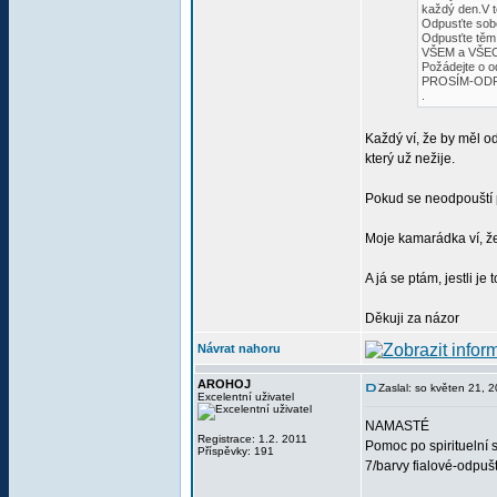
každý den.V t
Odpusťte so
Odpusťte těm,
VŠEM a VŠEC
Požádejte o o
PROSÍM-ODPUSŤ
.
Každý ví, že by měl od
který už nežije.
Pokud se neodpouští p
Moje kamarádka ví, že 
A já se ptám, jestli 
Děkuji za názor
Návrat nahoru
AROHOJ
Zaslal: so květen 21, 
Excelentní uživatel
NAMASTÉ
Registrace: 1.2. 2011
Pomoc po spirituelní 
Příspěvky: 191
7/barvy fialové-odpuš