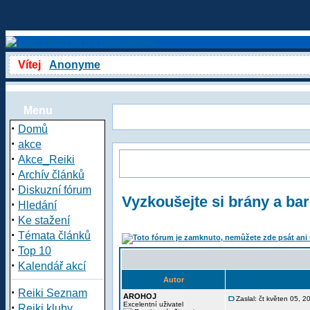
Vítej
Anonyme
Menu
·
Domů
·
akce
·
Akce_Reiki
·
Archív článků
·
Diskuzní fórum
Vyzkoušejte si brány a ba
·
Hledání
·
Ke stažení
·
Témata článků
·
Top 10
·
Kalendář akcí
Autor
·
Reiki Seznam
AROHOJ
Zaslal: čt květen 05, 
·
Excelentní uživatel
Reiki kluby