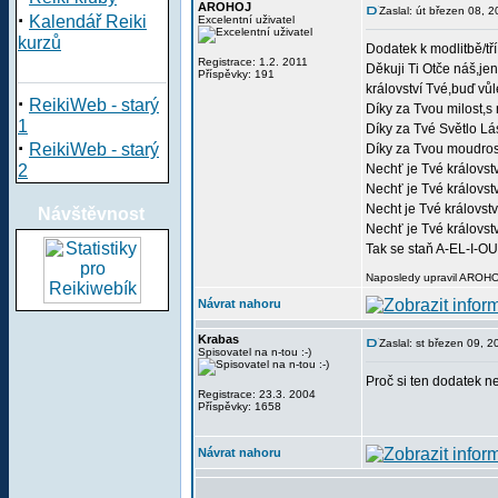
AROHOJ
Zaslal: út březen 08, 
·
Kalendář Reiki
Excelentní uživatel
kurzů
Dodatek k modlitbě/
Registrace: 1.2. 2011
Děkuji Ti Otče náš,je
Příspěvky: 191
království Tvé,buď vů
·
ReikiWeb - starý
Díky za Tvou milost,s
1
Díky za Tvé Světlo Lá
·
ReikiWeb - starý
Díky za Tvou moudrost
2
Nechť je Tvé královst
Nechť je Tvé královst
Necht je Tvé královstv
Návštěvnost
Nechť je Tvé královst
Tak se staň A-EL-I-O
Naposledy upravil AROHOJ
Návrat nahoru
Krabas
Zaslal: st březen 09, 
Spisovatel na n-tou :-)
Proč si ten dodatek 
Registrace: 23.3. 2004
Příspěvky: 1658
Návrat nahoru