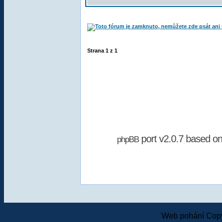
Strana
1
z
1
port v2.0.7 based o
phpBB
Web pohání Copy