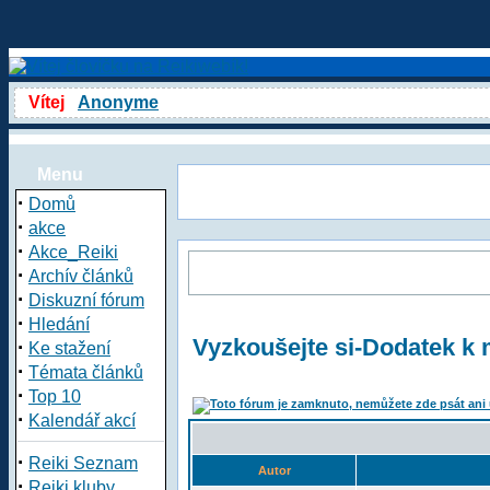
Vítej
Anonyme
Menu
·
Domů
·
akce
·
Akce_Reiki
·
Archív článků
·
Diskuzní fórum
·
Hledání
Vyzkoušejte si-Dodatek k
·
Ke stažení
·
Témata článků
·
Top 10
·
Kalendář akcí
·
Reiki Seznam
Autor
·
Reiki kluby