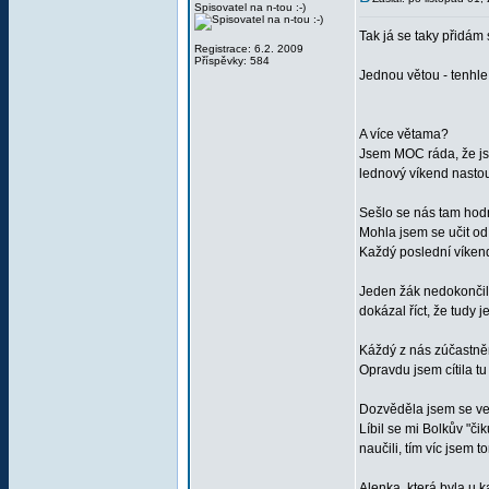
Spisovatel na n-tou :-)
Tak já se taky přidám se
Registrace: 6.2. 2009
Příspěvky: 584
Jednou větou - tenhle ro
A více větama?
Jsem MOC ráda, že jsem
lednový víkend nastou
Sešlo se nás tam hodně
Mohla jsem se učit od 
Každý poslední víkend 
Jeden žák nedokončil,
dokázal říct, že tudy
Káždý z nás zúčastněn
Opravdu jsem cítila tu
Dozvěděla jsem se vel
Líbil se mi Bolkův "či
naučili, tím víc jsem
Alenka, která byla u k