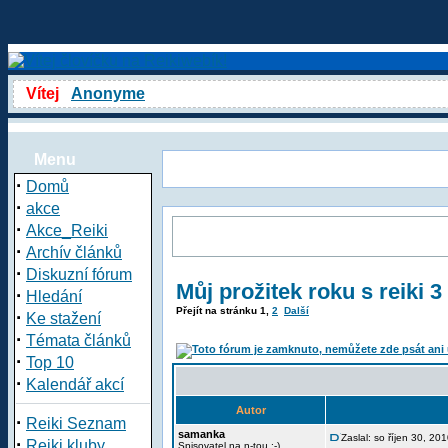
Vítej
Anonyme
Menu
·
Domů
·
akce
·
Akce_Reiki
·
Archív článků
·
Diskuzní fórum
Můj prožitek roku s reiki 3
·
Hledání
Přejít na stránku
1
,
2
Další
·
Ke stažení
·
Témata článků
·
Top 10
·
Kalendář akcí
Autor
·
Reiki Seznam
samanka
Zaslal: so říjen 30, 2
·
Reiki kluby
Spisovatel na n-tou :-)