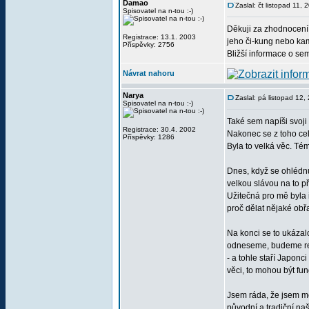
Damao
Zaslal: čt listopad 11,
Spisovatel na n-tou :-)
Děkuji za zhodnocení 
Registrace: 13.1. 2003
jeho či-kung nebo kam
Příspěvky: 2756
Bližší informace o se
Návrat nahoru
Narya
Zaslal: pá listopad 12
Spisovatel na n-tou :-)
Také sem napíši svoji
Registrace: 30.4. 2002
Nakonec se z toho cel
Příspěvky: 1286
Byla to velká věc. Tém
Dnes, když se ohlédnu
velkou slávou na to př
Užitečná pro mě byla 
proč dělat nějaké obřa
Na konci se to ukázalo
odneseme, budeme real
- a tohle staří Japon
věci, to mohou být fun
Jsem ráda, že jsem měl
původní a tradiční na