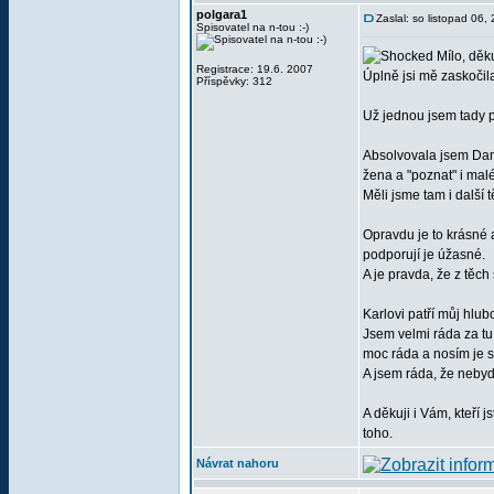
polgara1
Zaslal: so listopad 06
Spisovatel na n-tou :-)
Mílo, děkuj
Registrace: 19.6. 2007
Úplně jsi mě zaskočila
Příspěvky: 312
Už jednou jsem tady p
Absolvovala jsem Dama
žena a "poznat" i malé
Měli jsme tam i další 
Opravdu je to krásné a
podporují je úžasné.
A je pravda, že z těch
Karlovi patří můj hlu
Jsem velmi ráda za tu
moc ráda a nosím je s
A jsem ráda, že nebyd
A děkuji i Vám, kteří 
toho.
Návrat nahoru