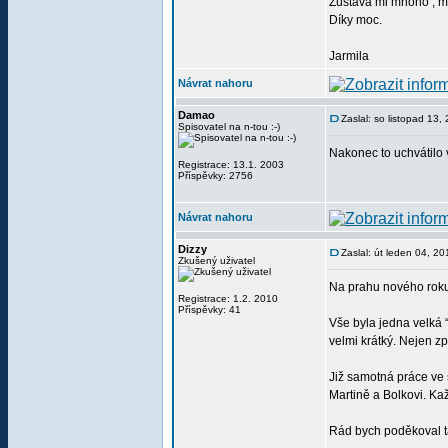
Zůstává mi mnoho , m
Díky moc.
Jarmila
Návrat nahoru
Damao
Zaslal: so listopad 13
Spisovatel na n-tou :-)
Nakonec to uchvátilo 
Registrace: 13.1. 2003
Příspěvky: 2756
Návrat nahoru
Dizzy
Zaslal: út leden 04, 2
Zkušený uživatel
Na prahu nového roku 
Registrace: 1.2. 2010
Příspěvky: 41
Vše byla jedna velká 
velmi krátký. Nejen zp
Již samotná práce ve 
Martině a Bolkovi. Ka
Rád bych poděkoval t