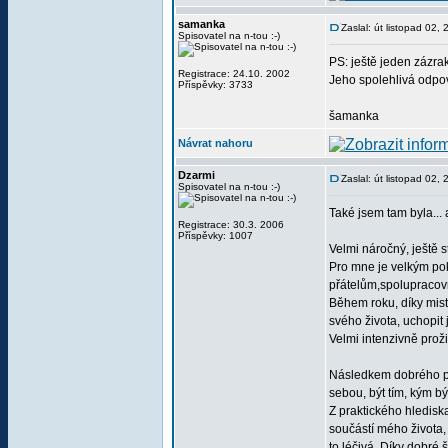
samanka
Zaslal: út listopad 02
Spisovatel na n-tou :-)
PS: ještě jeden zázrak
Registrace: 24.10. 2002
Jeho spolehlivá odpov
Příspěvky: 3733
šamanka
Návrat nahoru
Dzarmi
Zaslal: út listopad 02,
Spisovatel na n-tou :-)
Také jsem tam byla... 
Registrace: 30.3. 2006
Příspěvky: 1007
Velmi náročný, ještě s
Pro mne je velkým pok
přátelům,spolupracovní
Během roku, díky mist
svého života, uchopit 
Velmi intenzivně proži
Následkem dobrého prů
sebou, být tím, kým b
Z praktického hledisk
součástí mého života,
to léčivá. Díky dobré 