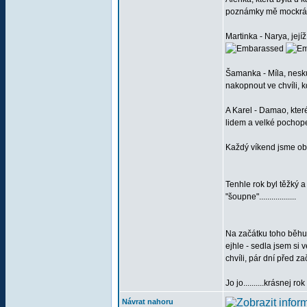
poznámky mě mockrát o
Martinka - Narya, jejíž
Šamanka - Míla, nesku
nakopnout ve chvíli,
A Karel - Damao, které
lidem a velké pochopen
Každý víkend jsme obd
Tenhle rok byl těžký 
"šoupne"..................
Na začátku toho běhu j
ejhle - sedla jsem si v
chvíli, pár dní před 
Jo jo..........krásnej rok to 
Návrat nahoru