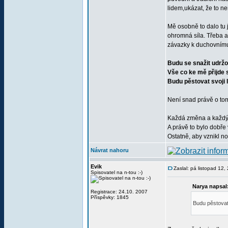
lidem,ukázat, že to nen
Mě osobně to dalo tu j
ohromná síla. Třeba a
závazky k duchovnímu 
Budu se snažit udrž
Vše co ke mě přijde s
Budu pěstovat svoji
Není snad právě o tom
Každá změna a každý 
A právě to bylo dobře
Ostatně, aby vznikl no
Návrat nahoru
Evik
Zaslal: pá listopad 12
Spisovatel na n-tou :-)
Narya napsal
Registrace: 24.10. 2007
Příspěvky: 1845
Budu pěstovat