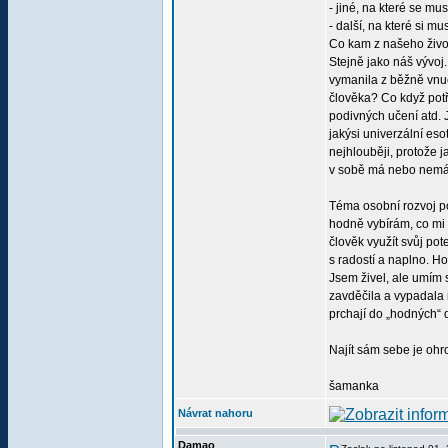
- jiné, na které se mus
- další, na které si 
Co kam z našeho života
Stejně jako náš vývoj
vymanila z běžně vnuc
člověka? Co když potře
podivných učení atd. J
jakýsi univerzální eso
nejhlouběji, protože j
v sobě má nebo nemá. P
Téma osobní rozvoj po
hodně vybírám, co mi 
člověk využít svůj pot
s radostí a naplno. H
Jsem živel, ale umím s
zavděčila a vypadala n
prchají do „hodných“ d
Najít sám sebe je ohr
šamanka
Návrat nahoru
Damao