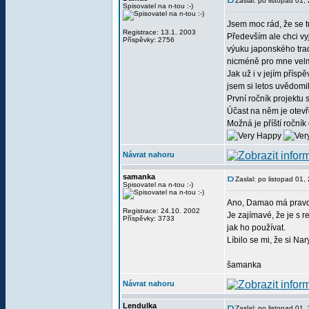
Zaslal: po listopad 01
Spisovatel na n-tou :-)
Jsem moc rád, že se t
Registrace: 13.1. 2003
Především ale chci v
Příspěvky: 2756
výuku japonského trad
nicméně pro mne velmi
Jak už i v jejím přísp
jsem si letos uvědomil
První ročník projektu 
Účast na něm je otevř
Možná je příští ročník
Návrat nahoru
samanka
Zaslal: po listopad 01
Spisovatel na n-tou :-)
Ano, Damao má pravdu
Registrace: 24.10. 2002
Je zajímavé, že je s 
Příspěvky: 3733
jak ho používat.
Líbilo se mi, že si Na
šamanka
Návrat nahoru
Lendulka
Zaslal: po listopad 01