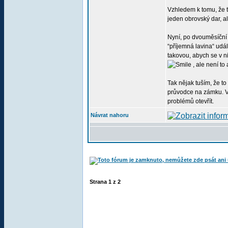
Vzhledem k tomu, že t
jeden obrovský dar, al
Nyní, po dvouměsíční 
“příjemná lavina“ udál
takovou, abych se v n
, ale není to
Tak nějak tuším, že to
průvodce na zámku. V 
problémů otevřít.
Návrat nahoru
Strana
1
z
2