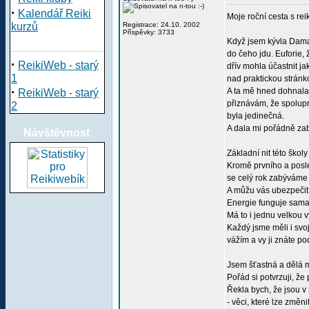
·
Kalendář Reiki
Moje roční cesta s re
kurzů
Registrace: 24.10. 2002
Příspěvky: 3733
Když jsem kývla Damao
do čeho jdu. Euforie,
·
ReikiWeb - starý
dřív mohla účastnit ja
1
nad praktickou stránk
·
A ta mě hned dohnala 
ReikiWeb - starý
přiznávám, že spolupr
2
byla jedinečná.
A dala mi pořádně zab
Návštěvnost
Základní nit této škol
Kromě prvního a posle
se celý rok zabýváme 
A můžu vás ubezpečit, 
Energie funguje sama 
Má to i jednu velkou 
Každý jsme měli i svo
vážím a vy ji znáte p
Jsem šťastná a dělá m
Pořád si potvrzuji, ž
Řekla bych, že jsou v 
- věci, které lze změn