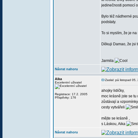
jedinečnosti pomocí o
Bylo též nádherné pozo
podstaty.
To si myslím, že je na 
Děkuji Damao, že jsi t
Jarmila
Návrat nahoru
Aika
Zaslal: pá listopad 05
Excelentní uživatel
ahojky lidičky,
Registrace: 17.2. 2005
moc krásně jste se tu 
Příspěvky: 176
zůstávají a vzpomínky
cesty vytvářeli
mějte se krásně ,
s Láskou, Aika
Návrat nahoru