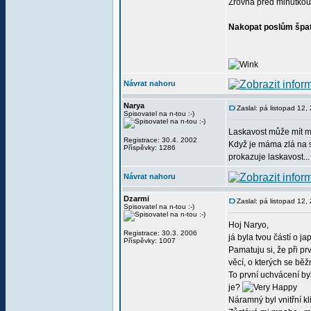
Zrovna před minutkou
Nakopat poslům špa
Návrat nahoru
Narya
Zaslal: pá listopad 12
Spisovatel na n-tou :-)
Laskavost může mít mno
Registrace: 30.4. 2002
Když je máma zlá na s
Příspěvky: 1286
prokazuje laskavost...
Návrat nahoru
Dzarmi
Zaslal: pá listopad 12
Spisovatel na n-tou :-)
Hoj Naryo,
Registrace: 30.3. 2006
já byla tvou částí o j
Příspěvky: 1007
Pamatuju si, že při p
věcí, o kterých se bě
To první uchvácení byl
je?
Náramný byl vnitřní kl