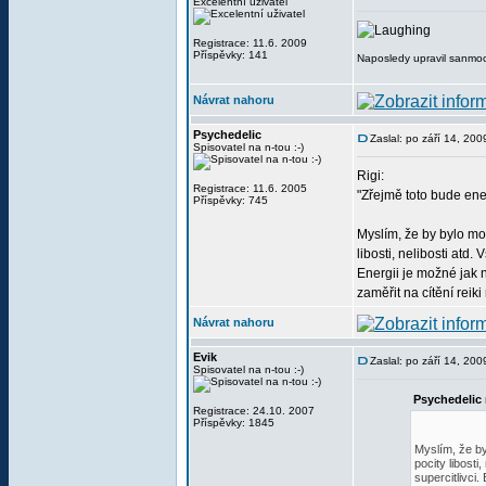
Excelentní uživatel
Registrace: 11.6. 2009
Příspěvky: 141
Naposledy upravil sanmoo
Návrat nahoru
Psychedelic
Zaslal: po září 14, 20
Spisovatel na n-tou :-)
Rigi:
Registrace: 11.6. 2005
"Zřejmě toto bude ener
Příspěvky: 745
Myslím, že by bylo mo
libosti, nelibosti atd
Energii je možné jak 
zaměřit na cítění reik
Návrat nahoru
Evik
Zaslal: po září 14, 20
Spisovatel na n-tou :-)
Psychedelic 
Registrace: 24.10. 2007
Příspěvky: 1845
Myslím, že by
pocity libost
supercitlivci