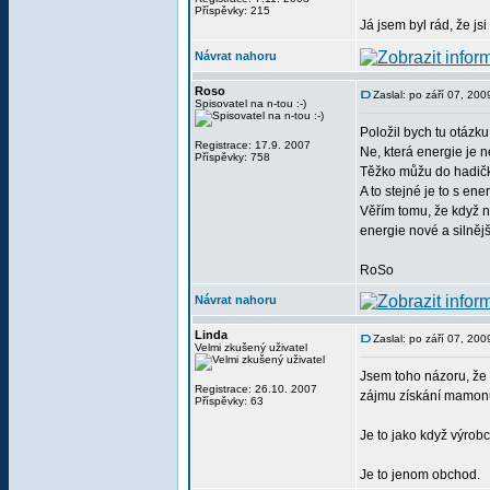
Příspěvky: 215
Já jsem byl rád, že jsi
Návrat nahoru
Roso
Zaslal: po září 07, 20
Spisovatel na n-tou :-)
Položil bych tu otázku 
Registrace: 17.9. 2007
Ne, která energie je n
Příspěvky: 758
Těžko můžu do hadičky
A to stejné je to s en
Věřím tomu, že když ne
energie nové a silnějš
RoSo
Návrat nahoru
Linda
Zaslal: po září 07, 20
Velmi zkušený uživatel
Jsem toho názoru, že r
Registrace: 26.10. 2007
zájmu získání mamonu 
Příspěvky: 63
Je to jako když výrob
Je to jenom obchod.