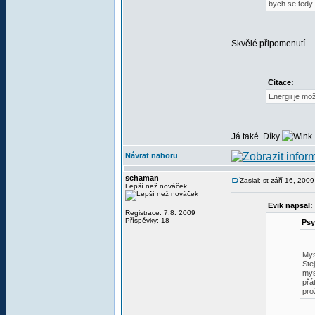
bych se tedy 
Skvělé připomenutí.
Citace:
Energii je mo
Já také. Díky
Návrat nahoru
schaman
Zaslal: st září 16, 200
Lepší než nováček
Evik napsal:
Registrace: 7.8. 2009
Příspěvky: 18
Psy
Mys
Ste
mys
přá
pro