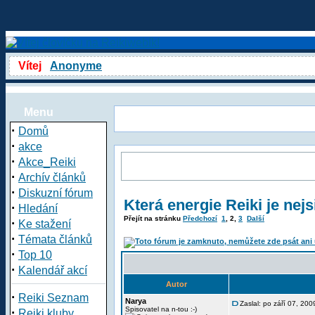
Vítej
Anonyme
Menu
·
Domů
·
akce
·
Akce_Reiki
·
Archív článků
·
Diskuzní fórum
Která energie Reiki je nejs
·
Hledání
Přejít na stránku
Předchozí
1
,
2
,
3
Další
·
Ke stažení
·
Témata článků
·
Top 10
·
Kalendář akcí
Autor
·
Reiki Seznam
Narya
Zaslal: po září 07, 20
·
Spisovatel na n-tou :-)
Reiki kluby