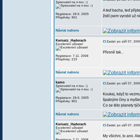
Spisovatel na n-tou :-)
A teď bacha, teď přijd
Registrace: 29.6. 2005
židlí jsem vyrobil už 
Příspěvky: 901
Návrat nahoru
Kwisatz_Haderach
Zaslal: po září 07, 20
Excelentní uživatel
Přesně tak...
Registrace: 7.11. 2008
Příspěvky: 215
Návrat nahoru
kamo
Zaslal: po září 07, 20
Spisovatel na n-tou :-)
Koukej, když to vezmu 
Registrace: 29.6. 2005
špatnými činy a myšle
Příspěvky: 901
Co se této planety týče
Návrat nahoru
Kwisatz_Haderach
Zaslal: po září 07, 20
Excelentní uživatel
My všichni, to ano. A
Registrace: 7.11. 2008