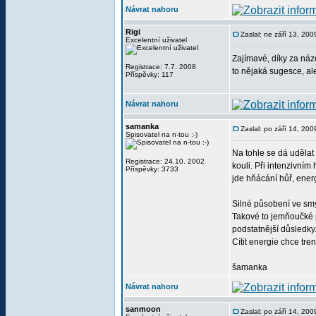
Návrat nahoru
Rigi
Zaslal: ne září 13, 20
Excelentní uživatel
Zajímavé, díky za názo
Registrace: 7.7. 2008
to nějaká sugesce, al
Příspěvky: 117
Návrat nahoru
samanka
Zaslal: po září 14, 20
Spisovatel na n-tou :-)
Na tohle se dá udělat
Registrace: 24.10. 2002
kouli. Při intenzivním 
Příspěvky: 3733
jde hňácání hůř, energ
Silné působení ve smy
Takové to jemňoučké 
podstatnější důsledky
Cítit energie chce tre
šamanka
Návrat nahoru
sanmoon
Zaslal: po září 14, 20