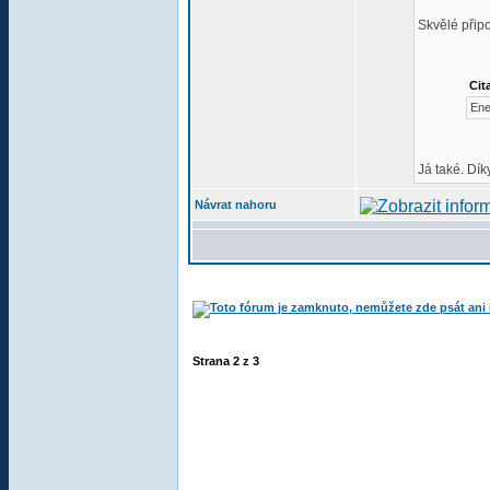
Skvělé připo
Cit
Ene
Já také. Dí
Návrat nahoru
Strana
2
z
3