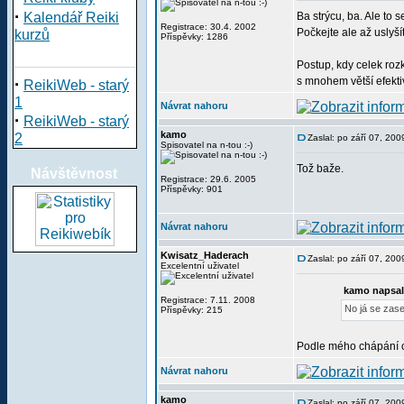
·
Kalendář Reiki
Ba strýcu, ba. Ale to 
Registrace: 30.4. 2002
Počkejte ale až uslyš
kurzů
Příspěvky: 1286
Postup, kdy celek roz
·
s mnohem větší efektiv
ReikiWeb - starý
1
Návrat nahoru
·
ReikiWeb - starý
kamo
2
Zaslal: po září 07, 20
Spisovatel na n-tou :-)
Tož baže.
Návštěvnost
Registrace: 29.6. 2005
Příspěvky: 901
Návrat nahoru
Kwisatz_Haderach
Zaslal: po září 07, 20
Excelentní uživatel
kamo napsal
Registrace: 7.11. 2008
No já se zas
Příspěvky: 215
Podle mého chápání oné
Návrat nahoru
kamo
Zaslal: po září 07, 20