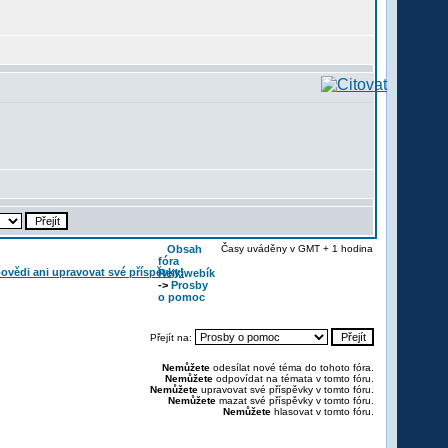
Obsah
Časy uváděny v GMT + 1 hodina
fóra
Reikiwebík
->
Prosby
o pomoc
Přejít na:
Nemůžete
odesílat nové téma do tohoto fóra.
Nemůžete
odpovídat na témata v tomto fóru.
Nemůžete
upravovat své příspěvky v tomto fóru.
Nemůžete
mazat své příspěvky v tomto fóru.
Nemůžete
hlasovat v tomto fóru.