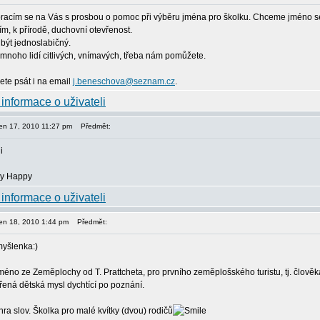
racím se na Vás s prosbou o pomoc při výběru jména pro školku. Chceme jméno se s
ím, k přírodě, duchovní otevřenost.
být jednoslabičný.
mnoho lidí citlivých, vnímavých, třeba nám pomůžete.
te psát i na email
j.beneschova@seznam.cz
.
den 17, 2010 11:27 pm
Předmět:
i
den 18, 2010 1:44 pm
Předmět:
myšlenka:)
méno ze Zeměplochy od T. Prattcheta, pro prvního zeměplošského turistu, tj. člověk
vřená dětská mysl dychtící po poznání.
ra slov. Školka pro malé kvítky (dvou) rodičů