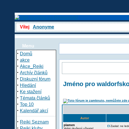
Vítej
Anonyme
Menu
·
Domů
·
akce
·
Akce_Reiki
·
Archív článků
·
Diskuzní fórum
Jméno pro waldorfsko
·
Hledání
·
Ke stažení
·
Témata článků
·
Top 10
·
Kalendář akcí
Autor
·
Reiki Seznam
plamen
Zaslal: ne le
·
Reiki kluby
Velmi zkušený uživatel