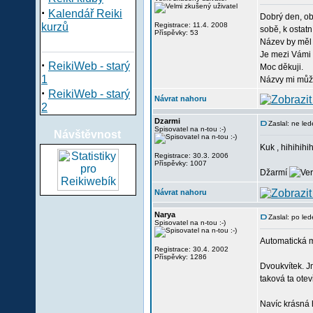
·
Kalendář Reiki
Dobrý den, ob
kurzů
Registrace: 11.4. 2008
sobě, k ostatn
Příspěvky: 53
Název by měl 
Je mezi Vámi 
·
ReikiWeb - starý
Moc děkuji.
1
Názvy mi může
·
ReikiWeb - starý
Návrat nahoru
2
Dzarmi
Zaslal: ne le
Spisovatel na n-tou :-)
Návštěvnost
Kuk , hihihihih
Registrace: 30.3. 2006
Příspěvky: 1007
Džarmí
Návrat nahoru
Narya
Zaslal: po le
Spisovatel na n-tou :-)
Automatická 
Registrace: 30.4. 2002
Příspěvky: 1286
Dvoukvítek. J
taková ta ote
Navíc krásná h