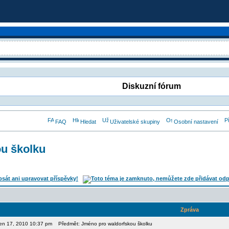
Diskuzní fórum
FAQ
Hledat
Uživatelské skupiny
Osobní nastavení
u školku
Zpráva
den 17, 2010 10:37 pm
Předmět: Jméno pro waldorfskou školku