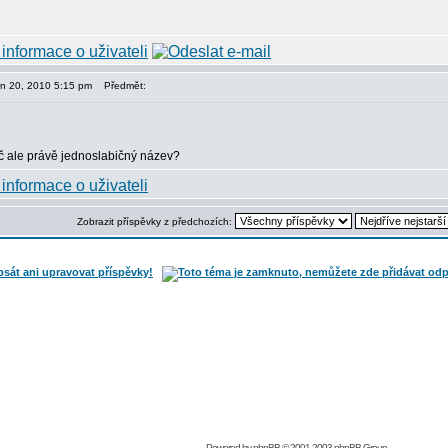
den 20, 2010 5:15 pm
Předmět:
č ale právě jednoslabičný název?
Zobrazit příspěvky z předchozích:
Powered by
phpBB
© 2001-2003 phpBB Group