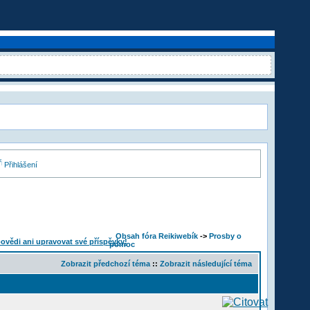
Přihlášení
Obsah fóra Reikiwebík
->
Prosby o
pomoc
Zobrazit předchozí téma
::
Zobrazit následující téma