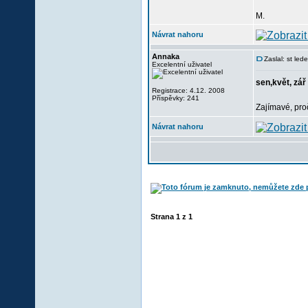
M.
Návrat nahoru
Annaka
Zaslal: st le
Excelentní uživatel
sen,květ, zář
Registrace: 4.12. 2008
Příspěvky: 241
Zajímavé, pro
Návrat nahoru
Strana
1
z
1