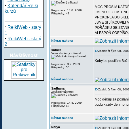
·
Kalendář Reiki
MOC PROSÍM KAŽDÉ
kurzů
Registrace: 14.8. 2009
JMENUJE CITA. DNE
Příspěvky: 48
PROKOPLA DO SKLEN
JSME SI JÍ KOUPIL
·
ReikiWeb - starý
POŘÁDKU SE STANE
1
ALESPOŇ ODEPÍŠO
·
ReikiWeb - starý
Návrat nahoru
2
somka
Zaslal: čt říjen 08, 20
Velmi zkušený uživatel
Návštěvnost
Kobylce posílám Boží 
Registrace: 3.9. 2009
Příspěvky: 50
Návrat nahoru
Sadhana
Zaslal: čt říjen 08, 20
Zkušený uživatel
Moc děkuji za poslání
Registrace: 14.8. 2009
budu každý den nohu 
Příspěvky: 48
Návrat nahoru
Narya
Zaslal: čt říjen 08, 20