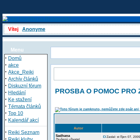
Vítej
Anonyme
Menu
·
Domů
·
akce
·
Akce_Reiki
·
Archív článků
·
Diskuzní fórum
PROSBA O POMOC PRO
·
Hledání
·
Ke stažení
·
Témata článků
·
Top 10
·
Kalendář akcí
Autor
·
Reiki Seznam
Sadhana
Zaslal: st říjen 07, 20
·
Reiki kluby
Zkušený uživatel