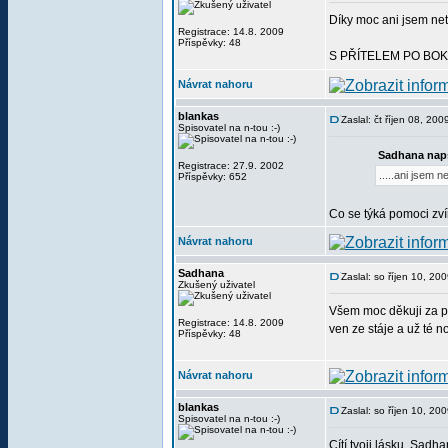
Díky moc ani jsem netu
Registrace: 14.8. 2009
Příspěvky: 48
S PŘÍTELEM PO BOK
Návrat nahoru
blankas
Zaslal: čt říjen 08, 20
Spisovatel na n-tou :-)
Sadhana nap
Registrace: 27.9. 2002
.....ani jsem n
Příspěvky: 652
Co se týká pomoci zvíř
Návrat nahoru
Sadhana
Zaslal: so říjen 10, 2
Zkušený uživatel
Všem moc děkuji za po
Registrace: 14.8. 2009
ven ze stáje a už té n
Příspěvky: 48
Návrat nahoru
blankas
Zaslal: so říjen 10, 20
Spisovatel na n-tou :-)
Cítí tvoji lásku, Sadha