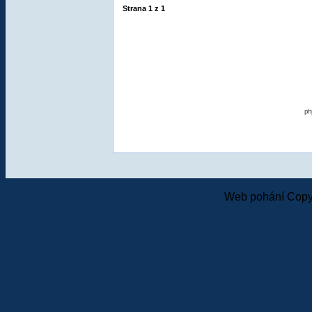
Strana
1
z
1
ph
Web pohání Copy