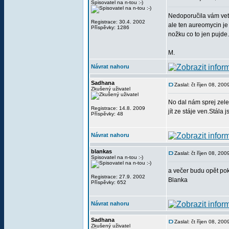
Spisovatel na n-tou :-)
Nedoporučila vám vete
Registrace: 30.4. 2002
ale ten aureomycin je
Příspěvky: 1286
nožku co to jen pujde. 
M.
Návrat nahoru
Sadhana
Zaslal: čt říjen 08, 20
Zkušený uživatel
No dal nám sprej zelen
Registrace: 14.8. 2009
jít ze stáje ven.Stála
Příspěvky: 48
Návrat nahoru
blankas
Zaslal: čt říjen 08, 20
Spisovatel na n-tou :-)
a večer budu opět pok
Registrace: 27.9. 2002
Blanka
Příspěvky: 652
Návrat nahoru
Sadhana
Zaslal: čt říjen 08, 20
Zkušený uživatel