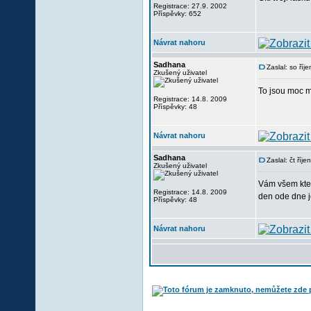
Registrace: 27.9. 2002
Příspěvky: 652
Návrat nahoru
Sadhana
Zaslal: so ří
Zkušený uživatel
To jsou moc m
Registrace: 14.8. 2009
Příspěvky: 48
Návrat nahoru
Sadhana
Zaslal: čt říj
Zkušený uživatel
Vám všem kteř
Registrace: 14.8. 2009
den ode dne 
Příspěvky: 48
Návrat nahoru