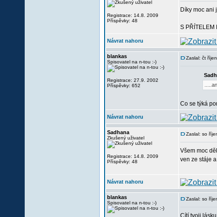
Díky moc ani j
Registrace: 14.8. 2009
Příspěvky: 48
S PŘÍTELEM 
Návrat nahoru
blankas
Zaslal: čt říj
Spisovatel na n-tou :-)
Sadh
Registrace: 27.9. 2002
.....
Příspěvky: 652
Co se týká pom
Návrat nahoru
Sadhana
Zaslal: so ří
Zkušený uživatel
Všem moc děku
Registrace: 14.8. 2009
ven ze stáje a
Příspěvky: 48
Návrat nahoru
blankas
Zaslal: so ří
Spisovatel na n-tou :-)
Cítí tvoji lásk