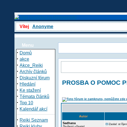
Vítej
Anonyme
Menu
·
Domů
·
akce
·
Akce_Reiki
·
Archív článků
·
Diskuzní fórum
PROSBA O POMOC 
·
Hledání
·
Ke stažení
·
Témata článků
·
Top 10
·
Kalendář akcí
Autor
·
Reiki Seznam
Sadhana
Zaslal: st říj
·
Reiki kluby
Zkušený uživatel