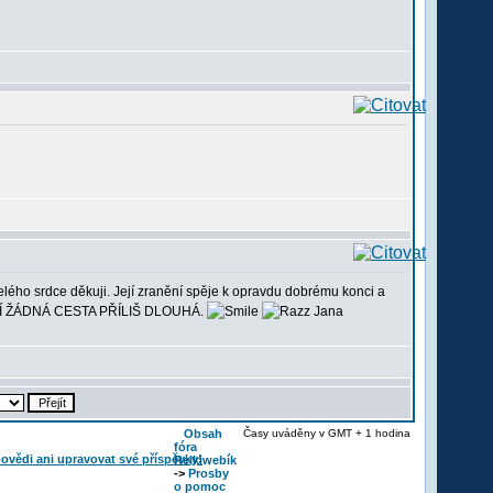
elého srdce děkuji. Její zranění spěje k opravdu dobrému konci a
 NENÍ ŽÁDNÁ CESTA PŘÍLIŠ DLOUHÁ.
Jana
Obsah
Časy uváděny v GMT + 1 hodina
fóra
Reikiwebík
->
Prosby
o pomoc