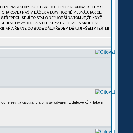
Í PRO NAŠÍ KOBYLKU ČESKÉHO TEPLOKREVNÍKA, KTERÁ SE
O TAKOVEJ NÁŠ MILÁČEK A TAKY HODNĚ MLSNÁ A TAK SE
STŘEPECH SE JÍ TO STALO.NEJHORŠÍ NA TOM JE,ŽE KDYŽ
SE JÍ NOHA ZAHOJILA.A TEĎ KDYŽ UŽ TO MĚLA SKORO V
RINÁŘ A ŘEKNE CO BUDE DÁL.PŘEDEM DĚKUJI VŠEM KTEŘÍ MI
odně šetřit a čistit ránu a omývat odvarem z dubové kůry.Také jí