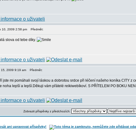
jen 10, 2009 2:58 pm
Předmět:
ilá slova od tebe díky.
en 15, 2009 9:19 am
Předmět:
í jste mi pomáhali svojí láskou a dobrotou srdce při léčení našeho koníka CITY z c
je noha lepší a lepší.Děkuji vám přátelé reikiwebíkoví. S PŘÍTELEM PO BOKU
Zobrazit příspěvky z předchozích: