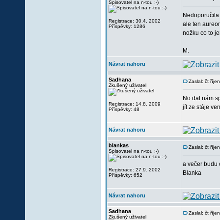
Spisovatel na n-tou :-)
Nedoporučila 
Registrace: 30.4. 2002
ale ten aureo
Příspěvky: 1286
nožku co to je
M.
Návrat nahoru
Sadhana
Zaslal: čt ří
Zkušený uživatel
No dal nám spr
Registrace: 14.8. 2009
jít ze stáje v
Příspěvky: 48
Návrat nahoru
blankas
Zaslal: čt ří
Spisovatel na n-tou :-)
a večer budu 
Registrace: 27.9. 2002
Blanka
Příspěvky: 652
Návrat nahoru
Sadhana
Zaslal: čt ří
Zkušený uživatel