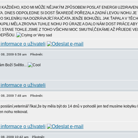
 KAŽDÉHO, KDO MI MŮŽE NĚJAKÝM ZPŮSOBEM POSLAT ENERGII UZDRAVEN
TA. DNES ODPOLEDNE SI DOST ŠKAREDĚ POŘEZALA ZADNÍ LEVOU NOHU.JE T
 SKLENÍKU NA DOZRÁVAJÍCÍ RAJČATA.JENŽE BOHUŽEL JAK ŤAPALA V TĚCH 
KOUPILI MĚLA ZROVNA TUHLE NOHU PO ÚRAZE A DALO NÁM DOST PRÁCE ABY 
 STANE TOHLE.JSME Z TOHO VŠICHNI MOC SMUTNÍ,ČEKÁME AŽ PŘIJEDE VE
EPÍŠOU.
en 08, 2009 6:59 am
Předmět:
ám Boží Světlo...
en 08, 2009 7:48 am
Předmět:
 poslání,veterinář říkal,že by měla být do 14 dnů v pohodě jen teď musíme kobylku h
n nohu reikovat.
jen 08, 2009 10:42 am
Předmět: