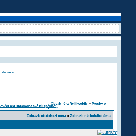
Přihlášení
Obsah fóra Reikiwebík
->
Prosby o
pomoc
Zobrazit předchozí téma
::
Zobrazit následující téma