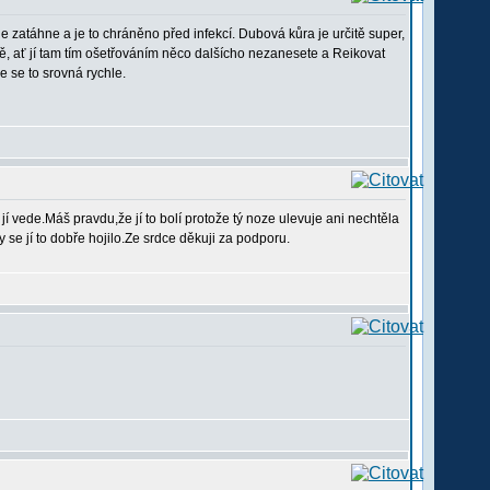
 zatáhne a je to chráněno před infekcí. Dubová kůra je určitě super,
ě, ať jí tam tím ošetřováním něco dalšícho nezanesete a Reikovat
že se to srovná rychle.
jí vede.Máš pravdu,že jí to bolí protože tý noze ulevuje ani nechtěla
y se jí to dobře hojilo.Ze srdce děkuji za podporu.