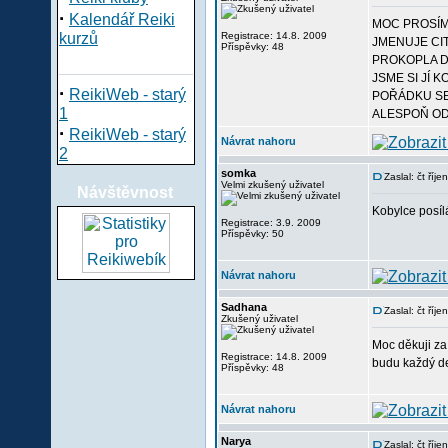
·
Kalendář Reiki
MOC PROSÍM
kurzů
Registrace: 14.8. 2009
JMENUJE CI
Příspěvky: 48
PROKOPLA DO
JSME SI JÍ 
·
ReikiWeb - starý
POŘÁDKU SE
1
ALESPOŇ OD
·
ReikiWeb - starý
Návrat nahoru
2
somka
Zaslal: čt říj
Velmi zkušený uživatel
Návštěvnost
Kobylce posíl
Registrace: 3.9. 2009
Příspěvky: 50
Návrat nahoru
Sadhana
Zaslal: čt říj
Zkušený uživatel
Moc děkuji za
Registrace: 14.8. 2009
budu každý de
Příspěvky: 48
Návrat nahoru
Narya
Zaslal: čt ří