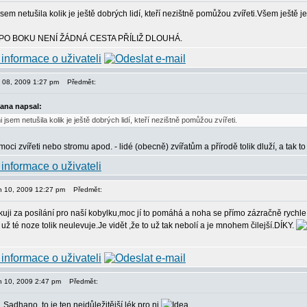
sem netušila kolik je ještě dobrých lidí, kteří nezištně pomůžou zvířeti.Všem ještě j
PO BOKU NENÍ ŽÁDNÁ CESTA PŘÍLIŽ DLOUHÁ.
en 08, 2009 1:27 pm
Předmět:
ana napsal:
ani jsem netušila kolik je ještě dobrých lidí, kteří nezištně pomůžou zvířeti.
oci zvířeti nebo stromu apod. - lidé (obecně) zvířatům a přírodě tolik dluží, a tak 
jen 10, 2009 12:27 pm
Předmět:
ji za posílání pro naší kobylku,moc jí to pomáhá a noha se přímo zázračně rychle 
 už té noze tolik neulevuje.Je vidět ,že to už tak nebolí a je mnohem čilejší.DÍKY.
jen 10, 2009 2:47 pm
Předmět:
u, Sadhano, to je ten nejdůležitější lék pro ni