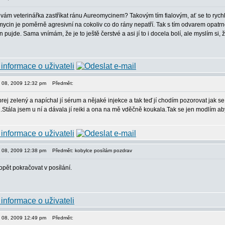
vám veterinářka zastříkat ránu Aureomycinem? Takovým tím fialovým, ať se to rychle
mycin je poměrně agresivní na cokoliv co do rány nepatří. Tak s tím odvarem opatrn
n pujde. Sama vnímám, že je to ještě čerstvé a asi jí to i docela bolí, ale myslím si, 
jen 08, 2009 12:32 pm
Předmět:
ej zelený a napíchal jí sérum a nějaké injekce a tak teď jí chodím pozorovat jak se 
en.Stála jsem u ní a dávala jí reiki a ona na mě vděčně koukala.Tak se jen modlím ab
jen 08, 2009 12:38 pm
Předmět: kobylce posílám pozdrav
opět pokračovat v posílání.
jen 08, 2009 12:49 pm
Předmět: