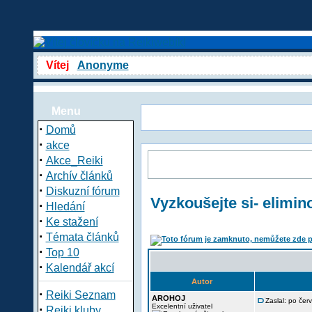
Vítej
Anonyme
Menu
·
Domů
·
akce
·
Akce_Reiki
·
Archív článků
·
Diskuzní fórum
Vyzkoušejte si- elimin
·
Hledání
·
Ke stažení
·
Témata článků
·
Top 10
·
Kalendář akcí
Autor
·
Reiki Seznam
AROHOJ
Zaslal: po če
·
Excelentní uživatel
Reiki kluby