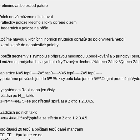
- eliminovat bolest od páteře
eřnÍch nervů můžeme eliminovat
bratlech:v poloze klečmo s lokty opřené o zem
 bederních v poloze na břiše
očíme hlavou u krčních/ i horních hrudních obratlů/ do polohy,která nebolí
zemi stejně do nebolestivé polohy
použít dechem v 1.symbolu s přípravou modlitbou 3.poděkování a 5 principy Reiki
1.st můžeme prodýchat bez symbolu čtyřfázovým dechem/Nádech-Zádrž-Výdech-Zád
ep srdce N=5 tepů-----Z=5 tepů-----V=5 tepů-----Z=5 tepů-----
počítáme při všech jen do 5!!! /Bez sy,bolů také jen do 5//!!/ /Jogíni prodlužují Výd
y systémem Reiki nebo jen čísly:
 Zádrží po N__ takto:
3=re// 4=ee// 5=ee (dostředná spirála) a Z dtto 1.2.3.4.5.
 Zádržích po nich takto
3=ru// 4=ku// 5=oč(spirála ze středu a Z dtto 1.2.3.4.5.
kolo čítající 20 tepů a počítání tepů dané mantrami
E .EE -- čpu-ku re ee ee