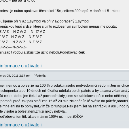
OČ -- jee ee ru ku oč
olesti je nutno opakovat těchto kol 15x, celkem 300 tepů, v dpbě asi 5 . minut.
užijeme při N aZ 1.symbol //a při V aZ obrácený 1.symbol
pomůckou tepů srdce ,které s tímto rozloženým symbolem nemusíme počítat
Z-/V-Z----N-Z-/V-Z----N--Z/-V-Z--
-/V-Z---N-Z-/V-Z----N-Z-/V-Z---
-/V-Z----N-Z-/V-Z---N-Z-/V-Z-
/-V-Z----N-Z/-V-Z-
n,zapít vodou a zkusit že už to nebolí.Poděkovat Reiki.
venec 05, 2011 2:17 pm
Předmět:
me i nemoc a bolest je na 100 % produkt našeho podvědomí či vědomí.Jen mi chc
 neschopenku a po 10 dnech mi lékařka udělala opich páteře a byla sama zklamaná
á cellou dobu jen čekal,až pochopím,kdy jsem se zablokoval,něco nebo něčeho jse
zpomněl,proč..tak pak stačí cca 15 až 20 min,zklidnění,bílé světlo do páteře,obratel 
mne ani na to pomyslet,vím že to funguje.Pak jsem šel na zahrádku a asi 3 hod ry
te v sobě a bolest není,zmizí nikdy nebyla..
potřeboval jen třikrát,ale mámm 100% účinnost jOŽKA