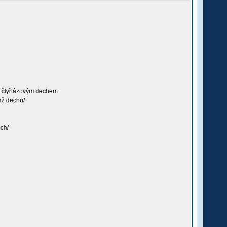
. čtyřfázovým dechem
rž dechu/
ech/