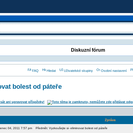
Diskuzní fórum
FAQ
Hledat
Uživatelské skupiny
Osobní nastavení
ovat bolest od páteře
Zpráva
rvenec 04, 2011 7:57 pm
Předmět: Vyzkoušejte si- eliminovat bolest od páteře