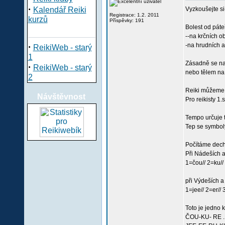
·
Kalendář Reiki
Vyzkoušejte si
Registrace: 1.2. 2011
kurzů
Příspěvky: 191
Bolest od pát
--na krčních o
·
-na hrudních a
ReikiWeb - starý
1
Zásadně se nat
·
ReikiWeb - starý
nebo tělem na 
2
Reiki můžeme 
Návštěvnost
Pro reikisty 
Tempo určuje t
Tep se symboly 
Počítáme dech
Při Nádeších a
1=čou// 2=ku// 
při Výdeších a
1=jee// 2=er// 
Toto je jedno 
ČOU-KU- RE .E