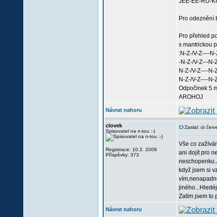
JEE-EE-RU-KU-
Pro odeznění b
Pro přehled po
s mantrickou 
:N-Z-/V-Z----N-
-N-Z-/V-Z---N-Z
N-Z-/V-Z----N-Z
N-Z-/V-Z----N-Z
Odpočinek 5 mi
AROHOJ
Návrat nahoru
clovek
Zaslal: út čer
Spisovatel na n-tou :-)
Vše co zažívá
Registrace: 10.2. 2009
ani dojít pro
Příspěvky: 373
neschopenku.J
když jsem si v
vím,nenapadne 
jiného...Hledéj
Zatím jsem to 
Návrat nahoru