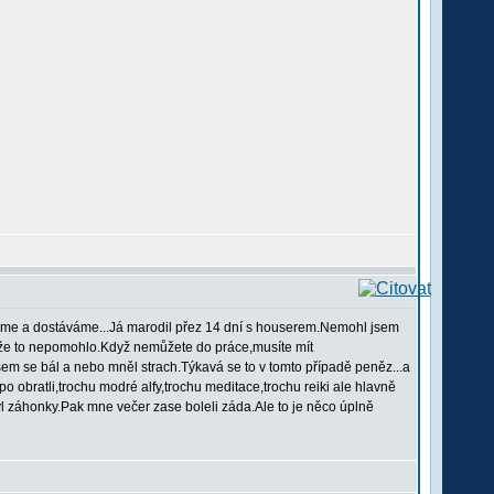
eme a dostáváme...Já marodil přez 14 dní s houserem.Nemohl jsem
,že to nepomohlo.Když nemůžete do práce,musíte mít
m se bál a nebo mněl strach.Týkavá se to v tomto případě peněz...a
po obratli,trochu modré alfy,trochu meditace,trochu reiki ale hlavně
l záhonky.Pak mne večer zase boleli záda.Ale to je něco úplně