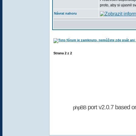
proto, aby si ujasnil 
Návrat nahoru
Strana
2
z
2
port v2.0.7 based 
phpBB