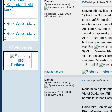
Damao
Zaslal: po květen 09, 
·
Kalendář Reiki
Spisovatel na n-tou :-)
kurzů
Uplynul nějaký čas a 
Registrace: 13.1. 2003
1) Anick de Souzenell
Příspěvky: 2756
jeho první ženou Išou
·
ReikiWeb - starý
mnoho, opravdu mnoho
1
Anick de Souzenelle j
·
ReikiWeb - starý
začítal do její knížky
2
2) PhDr. Brenda Shos
hlubšímu porozumění ko
v knížce
Návštěvnost
3) MUDr. Miroslav Plzá
4) Esther a Jerry Hic
s motem: Ze svého živo
Tož.... určitě
Návrat nahoru
Damao
Zaslal: po květen 09, 
Spisovatel na n-tou :-)
Nedá mi to a ještě př
Registrace: 13.1. 2003
Violet Oaklander: Tři
Příspěvky: 2756
nemusíte se bát. Počt
David Icke: Jen Nekon
Především doporučuji p