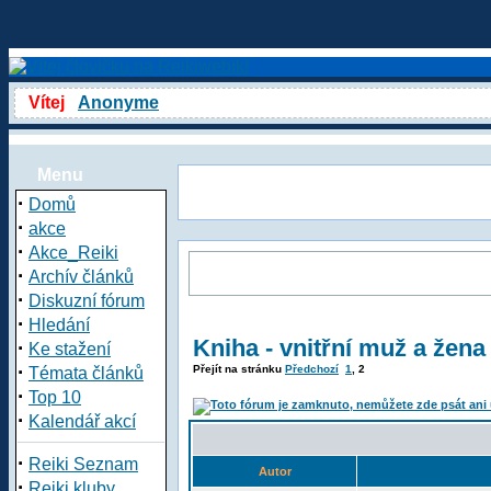
Vítej
Anonyme
Menu
·
Domů
·
akce
·
Akce_Reiki
·
Archív článků
·
Diskuzní fórum
·
Hledání
Kniha - vnitřní muž a žena
·
Ke stažení
·
Přejít na stránku
Předchozí
1
,
2
Témata článků
·
Top 10
·
Kalendář akcí
·
Reiki Seznam
Autor
·
Reiki kluby