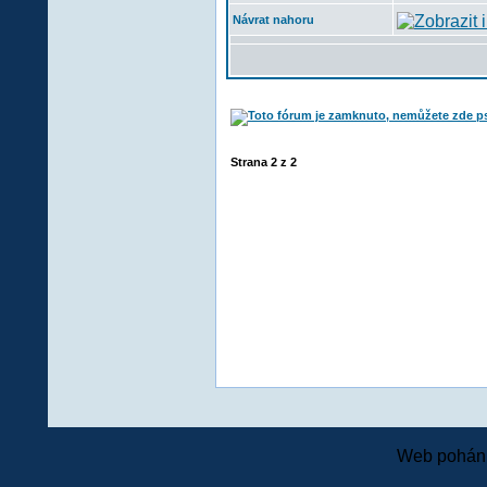
Návrat nahoru
Strana
2
z
2
Web pohání