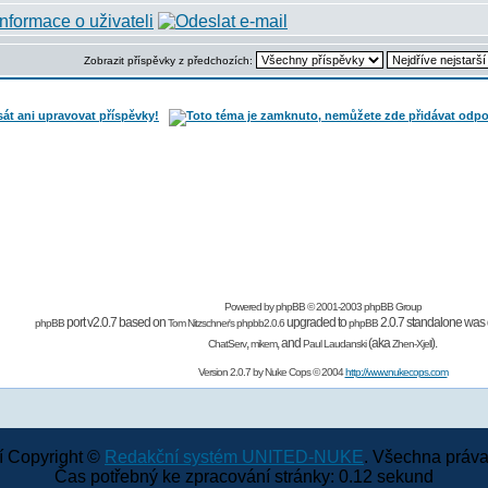
Zobrazit příspěvky z předchozích:
Powered by
phpBB
© 2001-2003 phpBB Group
port v2.0.7 based on
upgraded to
2.0.7 standalone was 
phpBB
Tom Nitzschner's
phpbb2.0.6
phpBB
,
,
and
(aka
).
ChatServ
mikem
Paul Laudanski
Zhen-Xjell
Version 2.0.7 by
Nuke Cops
© 2004
http://www.nukecops.com
 Copyright ©
Redakční systém UNITED-NUKE
. Všechna práva
Čas potřebný ke zpracování stránky: 0.12 sekund