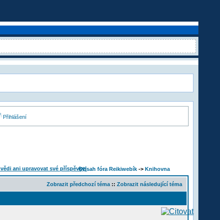
Přihlášení
Obsah fóra Reikiwebík
->
Knihovna
Zobrazit předchozí téma
::
Zobrazit následující téma