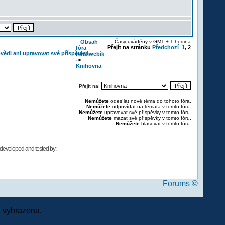
Obsah
Časy uváděny v GMT + 1 hodina
Přejít na stránku
Předchozí
1
,
2
fóra
Reikiwebík
->
Knihovna
Přejít na:
Nemůžete
odesílat nové téma do tohoto fóra.
Nemůžete
odpovídat na témata v tomto fóru.
Nemůžete
upravovat své příspěvky v tomto fóru.
Nemůžete
mazat své příspěvky v tomto fóru.
Nemůžete
hlasovat v tomto fóru.
developed and tested by:
Forums ©
 vyhrazena.