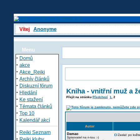
Vítej
Anonyme
Menu
·
Domů
·
akce
·
Akce_Reiki
·
Archív článků
·
Diskuzní fórum
Kniha - vnitřní muž a 
·
Hledání
Přejít na stránku
Předchozí
1
,
2
·
Ke stažení
·
Témata článků
·
Top 10
·
Kalendář akcí
Autor
·
Reiki Seznam
Damao
Zaslal: po kvě
·
Spisovatel na n-tou :-)
Reiki kluby