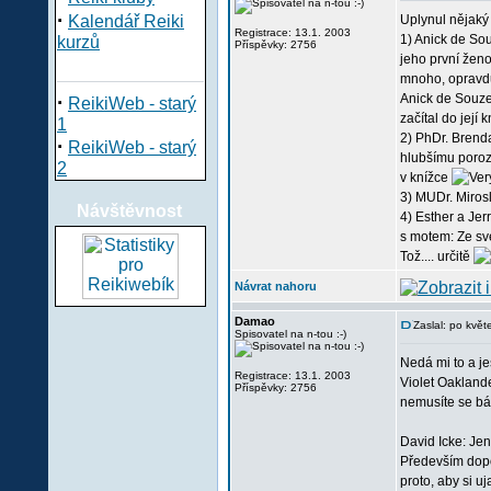
·
Kalendář Reiki
Uplynul nějaký 
Registrace: 13.1. 2003
1) Anick de So
kurzů
Příspěvky: 2756
jeho první ženo
mnoho, opravdu
·
Anick de Souzen
ReikiWeb - starý
začítal do její
1
2) PhDr. Brend
·
ReikiWeb - starý
hlubšímu porozu
2
v knížce
3) MUDr. Mirosl
Návštěvnost
4) Esther a Jer
s motem: Ze své
Tož.... určitě
Návrat nahoru
Damao
Zaslal: po kvě
Spisovatel na n-tou :-)
Nedá mi to a je
Registrace: 13.1. 2003
Violet Oaklande
Příspěvky: 2756
nemusíte se bát
David Icke: Je
Především dopor
proto, aby si u