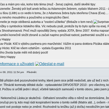
čas a mám pro vás, koho toto téma (muž - žena) zajímá, další skvělé tipy:
uzenelle: Ženský pól bytí aneb tečka za Adamovým žebrem, vydalo Malvern 2011 - ú
u Išou (Lilith) a co vedlo k tomu, že z Adamova žebra byla stvořena Chava (Eva)....
 mnoho moudrého a poučného a inspirujícího čtení.
elle je moje oblíbená autorka a "osobní učitelka" (třebaže o tom neví)
 knížky o symbolice lidského těla. Víc nebudu psát, protože by to bylo spíše na esej
a Shoshannaová: Proč muži opouštějí ženy, vydala JOTA, Brno 2007. Kniha napsaná
mění konečně složit zbraně a začali naplno prožívat radost, partnerské soužití a vz
av Plzák: Klíč k výběru partnera pro manželství. Vážím si pana doktora Plzáka stále v
ry Hicks: Klíč ke všem vztahům - vydala Eugenika 2011
ho života byste měli mít dobrý pocit!
ten 09, 2011 11:54 pm
Předmět:
ště přidám dvě pozoruhodné knihy, které jsem sice ještě nedočetl, ale už teď z nic
r: Třinácté komnaty dětské duše - vydavatelství DRVOSTEP 2010 - pro všechny, kdo se
. Počtou si určitě jedni i druzí, včetně takových samouků v tomto oboru, jako jsem
n Nekonečná Láska je skutečná - Odhalení snového věta o němž se domníváme, že je
učuji pro ty, kdo mají rádi kospirativní teorie o tomto světě (Matrix atd...), ovšem -
jasnil své postoje nebo je změnil. Rozhodně tu knížku (až ji dočtu) neodložím jen t