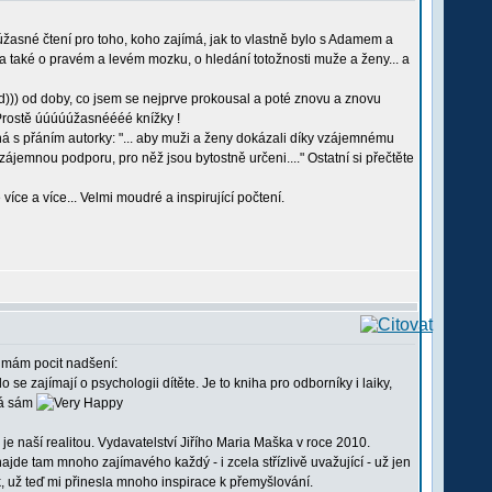
žasné čtení pro toho, koho zajímá, jak to vlastně bylo s Adamem a
 a také o pravém a levém mozku, o hledání totožnosti muže a ženy... a
))) od doby, co jsem se nejprve prokousal a poté znovu a znovu
. Prostě úúúúúžasnéééé knížky !
 s přáním autorky: "... aby muži a ženy dokázali díky vzájemnému
ájemnou podporu, pro něž jsou bytostně určeni...." Ostatní si přečtěte
íce a více... Velmi moudré a inspirující počtení.
h mám pocit nadšení:
 zajímají o psychologii dítěte. Je to kniha pro odborníky i laiky,
 já sám
 naší realitou. Vydavatelství Jiřího Maria Maška v roce 2010.
 najde tam mnoho zajímavého každý - i zcela střízlivě uvažující - už jen
ak, už teď mi přinesla mnoho inspirace k přemyšlování.