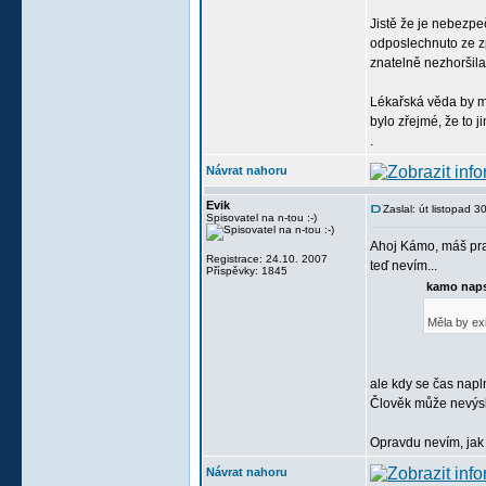
Jistě že je nebezpe
odposlechnuto ze zp
znatelně nezhoršila
Lékařská věda by mě
bylo zřejmé, že to j
.
Návrat nahoru
Evik
Zaslal: út listopad 
Spisovatel na n-tou :-)
Ahoj Kámo, máš prav
Registrace: 24.10. 2007
teď nevím...
Příspěvky: 1845
kamo naps
Měla by ex
ale kdy se čas napl
Člověk může nevýslov
Opravdu nevím, jak 
Návrat nahoru