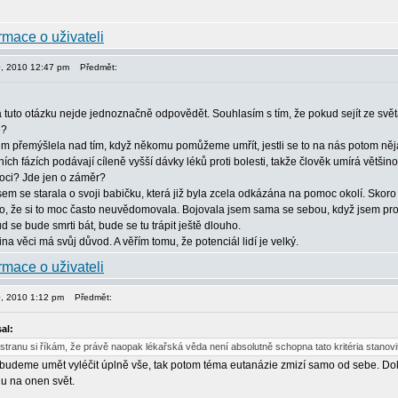
30, 2010 12:47 pm
Předmět:
tuto otázku nejde jednoznačně odpovědět. Souhlasím s tím, že pokud sejít ze světa dř
e?
m přemýšlela nad tím, když někomu pomůžeme umřít, jestli se to na nás potom nějak 
ích fázích podávají cíleně vyšší dávky léků proti bolesti, takže člověk umírá větš
moci? Jde jen o záměr?
em se starala o svoji babičku, která již byla zcela odkázána na pomoc okolí. Skoro 
bylo, že si to moc často neuvědomovala. Bojovala jsem sama se sebou, když jsem pros
d se bude smrti bát, bude se tu trápit ještě dlouho.
na věci má svůj důvod. A věřím tomu, že potenciál lidí je velký.
30, 2010 1:12 pm
Předmět:
al:
stranu si říkám, že právě naopak lékařská věda není absolutně schopna tato kritéria stanovi
ž budeme umět vyléčit úplně vše, tak potom téma eutanázie zmizí samo od sebe. Do
u na onen svět.