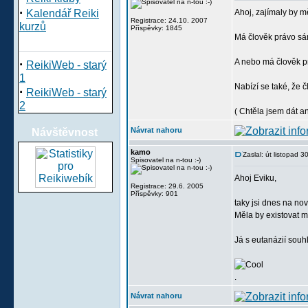
·
Kalendář Reiki
Ahoj, zajímaly by m
Registrace: 24.10. 2007
kurzů
Příspěvky: 1845
Má člověk právo sám
·
A nebo má člověk pr
ReikiWeb - starý
1
Nabízí se také, že 
·
ReikiWeb - starý
2
( Chtěla jsem dát an
Návrat nahoru
Návštěvnost
kamo
Zaslal: út listopad 
Spisovatel na n-tou :-)
Ahoj Eviku,
Registrace: 29.6. 2005
Příspěvky: 901
taky jsi dnes na no
Měla by existovat mo
Já s eutanázií souh
.
Návrat nahoru