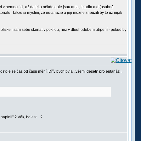
yt v nemocnici, až daleko někde dole jsou auta, letadla atd (osobně
álu. Takže si myslím, že eutanázie a její možné zneužití by to už nijak
é blízké i sám sebe skonat v poklidu, než v dlouhodobém utrpení - pokud by
stoje se čas od času mění. Dřív bych byla ,,všemi deseti" pro eutanázii,
aplnil" ? Věk, bolest....?