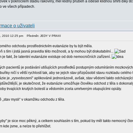
ověk v pokročilém stádiu rakoviny, měl klidný průběh a odešel klidnou smrtí díky dc
 to ve všech případech.
30, 2010 12:25 pm
Předmět: JEDY V PRAXI
omého odchodu prostřednictvím eutanázie by tu být měla.
 tím i jistá jasná pravidla této možnosti, a ty mohou být diskutabilní...
 je fakt, že latentní eutanázie existuje od dob nemocničních zařízení.
ch pacientů je podávání utišujících prostředků postupným odumíráním mozkových bu
ňky ničí s větší rychlostí tak, aby se jejich stav přizpůsobil stavu rozkladu celého 
zie je „vysvobození“ aplikováné jednorázově, avšak, stav vědomí takto odcházející
ejdůležitější, je skutečnost, že eutanázie umožňuje člověku odchod z těla s dokonal
doby trvajících krutých bolestí a vědomím zcela umrtveným otupujícími opiáty.
ě „stav mysli“ v okamžiku odchodu z těla.
dyby" je sice moc pěkný, a celkem souhlasím s tím, pokud by měl takto nemocný č
m kde jsme, a nelze to přehlížet.