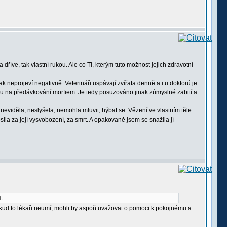
íve, tak vlastní rukou. Ale co Ti, kterým tuto možnost jejich zdravotní
neprojeví negativně. Veterináři uspávají zvířata denně a i u doktorů je
inou na předávkování morfiem. Je tedy posuzováno jinak zúmyslné zabití a
neviděla, neslyšela, nemohla mluvit, hýbat se. Vězení ve vlastním těle.
ila za její vysvobození, za smrt. A opakovaně jsem se snažila jí
t.
kud to lékaři neumí, mohli by aspoň uvažovat o pomoci k pokojnému a