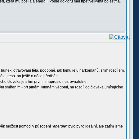
eři, která mu posílala energii. Podle doktorů měl trpět velkýma bolestma.
něk, otravování těla, podobně, jak tomu je u narkomanů, s tím rozdílem,
těla, resp. ho ještě o něco předběhl.
cho člověka je s tím prvním naprosto nesrovnatelné.
ým smířením - při plném, klidném vědomí, na rozdíl od člověka umírajícího
lověk možost pomoci v působení
"energie"
bylo by to ideální, ale zatím jsme