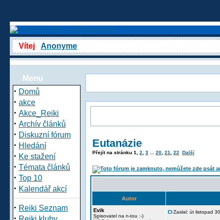
Vítej
Anonyme
Menu
·
Domů
·
akce
·
Akce_Reiki
·
Archív článků
·
Diskuzní fórum
Eutanázie
·
Hledání
Přejít na stránku
1
,
2
,
3
...
20
,
21
,
22
Další
·
Ke stažení
·
Témata článků
·
Top 10
·
Kalendář akcí
Autor
·
Reiki Seznam
Evik
Zaslal: út listopad 
·
Spisovatel na n-tou :-)
Reiki kluby