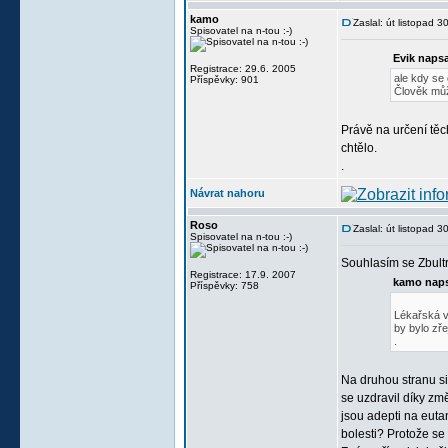
kamo
Zaslal: út listopad 
Spisovatel na n-tou :-)
Evik napsa
Registrace: 29.6. 2005
ale kdy se
Příspěvky: 901
Člověk může
Právě na určení těc
chtělo.
.
Návrat nahoru
Roso
Zaslal: út listopad 
Spisovatel na n-tou :-)
Souhlasím se Zbultr
Registrace: 17.9. 2007
kamo naps
Příspěvky: 758
Lékařská v
by bylo zře
.
Na druhou stranu si
se uzdravil díky zm
jsou adepti na euta
bolesti? Protože se