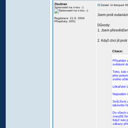
Zbultran
Zaslal: út listopad 
Spisovatel na n-tou :-)
Jsem proti eutanázii
Registrace: 21.9. 2004
Příspěvky: 2051
Důvody:
1. Jsem přesvědčen,
2. Když chci jít pr
Citace:
Přísahám a
svědomí do
Toho, kdo 
jeho potom
svého učit
Lékařské ú
Nepodám ni
Svůj život 
takovéto ř
Do všech d
zneužití že
Když tuto 
zákazy pře