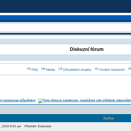
Diskuzní fórum
FAQ
Hledat
Uživatelské skupiny
Osobní nastavení
Zpráva
30, 2010 8:02 am
Předmět: Eutanázie