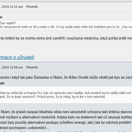
30, 2010 11:12 am
Předmět:
l:
 čas naplní?
 nevýslovně trpět ve 30 a nebo v 90. Co by podle tebe mělo být kritétiem pro to že ,,čas se n
hto kritérií by se mohla mimo jiné zaměřit i současná medicína, když pořád ještě 
30, 2010 11:59 am
Předmět:
anem i když tak jako Šamanka si říkám, že těžko člověk může vědět jak bys se za
al:
ěda by měla být schopna říci, kdy už opravdu není naděje. A já osobně bych raději viděl své
jmé, že to jinak neskončí. Právě proto, že je miluji, bych jim v tom nebránil.
 říkám, že právě naopak lékařská věda není absolutně schopna tato kritéria stanovi
ěně myšlení a alternativní medicíně. Kdyby bylo na dokterech tak už okusuje kytičk
názii byly použity alternativní postupy (ošetření anergii, atd.) tak by odchod probě
 brání pochopení, uvědomění....