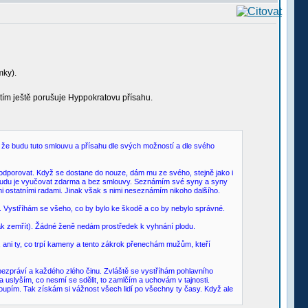
mky).
 tím ještě porušuje Hyppokratovu přísahu.
 že budu tuto smlouvu a přísahu dle svých možností a dle svého
podporovat. Když se dostane do nouze, dám mu ze svého, stejně jako i
í, budu je vyučovat zdarma a bez smlouvy. Seznámím své syny a syny
i ostatními radami. Jinak však s nimi neseznámím nikoho dalšího.
Vystříhám se všeho, co by bylo ke škodě a co by nebylo správné.
jak zemřít). Žádné ženě nedám prostředek k vyhnání plodu.
t, ani ty, co trpí kameny a tento zákrok přenechám mužům, kteří
práví a každého zlého činu. Zvláště se vystříhám pohlavního
 a uslyším, co nesmí se sdělit, to zamlčím a uchovám v tajnosti.
upím. Tak získám si vážnost všech lidí po všechny ty časy. Když ale