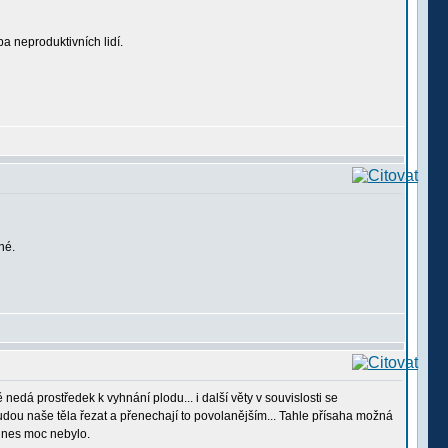
a neproduktivních lidí.
né.
nedá prostředek k vyhnání plodu... i další věty v souvislosti se
udou naše těla řezat a přenechají to povolanějším... Tahle přísaha možná
 dnes moc nebylo.