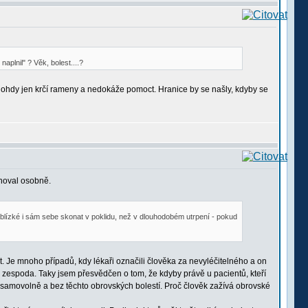
aplnil" ? Věk, bolest....?
mnohdy jen krčí rameny a nedokáže pomoct. Hranice by se našly, kdyby se
choval osobně.
 blízké i sám sebe skonat v poklidu, než v dlouhodobém utrpení - pokud
t. Je mnoho případů, kdy lékaři označili člověka za nevyléčitelného a on
y zespoda. Taky jsem přesvědčen o tom, že kdyby právě u pacientů, kteří
hl samovolně a bez těchto obrovských bolestí. Proč člověk zažívá obrovské