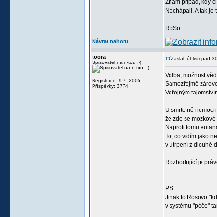
Znám případ, kdy čl
Nechápali. A tak je
RoSo
Návrat nahoru
toora
Zaslal: út listopad 
Spisovatel na n-tou :-)
Volba, možnost věd
Registrace: 9.7. 2005
Samozřejmě zároveň s
Příspěvky: 3774
Veřejným tajemstvím
U smrtelně nemocný
že zde se mozkové bu
Naproti tomu eutaná
To, co vidím jako n
v utrpení z dlouhé 
Rozhodující je práv
P.S.
Jinak to Rosovo "k
v systému "péče" ta