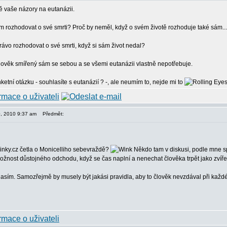
ě vaše názory na eutanázii.
 rozhodovat o své smrti? Proč by neměl, když o svém životě rozhoduje také sám..
ávo rozhodovat o své smrti, když si sám život nedal?
člověk smířený sám se sebou a se všemi eutanázii vlastně nepotřebuje.
ketní otázku - souhlasíte s eutanázií ? -, ale neumím to, nejde mi to
30, 2010 9:37 am
Předmět:
vinky.cz četla o Monicelliho sebevraždě?
Někdo tam v diskusi, podle mne s
žnost důstojného odchodu, když se čas naplní a nenechat člověka trpět jako zvíře a t
lasím. Samozřejmě by musely být jakási pravidla, aby to člověk nevzdával při každ