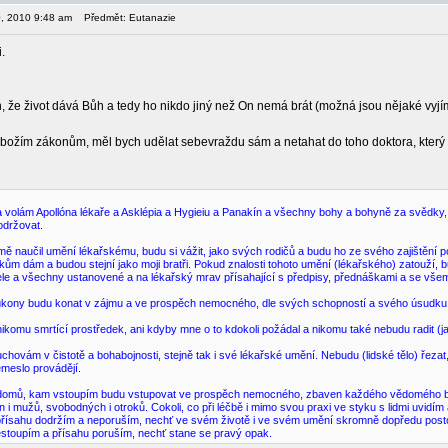
30, 2010 9:48 am
Předmět: Eutanazie
.
 že život dává Bůh a tedy ho nikdo jiný než On nemá brát (možná jsou nějaké vyjí
oti božím zákonům, měl bych udělat sebevraždu sám a netahat do toho doktora, který
 volám Apollóna lékaře a Asklépia a Hygieiu a Panakín a všechny bohy a bohyně za svědky,
držovat.
mě naučil umění lékařskému, budu si vážit, jako svých rodičů a budu ho ze svého zajištění 
kům dám a budou stejní jako moji bratři. Pokud znalosti tohoto umění (lékařského) zatouž
ele a všechny ustanovené a na lékařský mrav přísahající s předpisy, přednáškami a se všem
kony budu konat v zájmu a ve prospěch nemocného, dle svých schopností a svého úsudku. 
komu smrtící prostředek, ani kdyby mne o to kdokoli požádal a nikomu také nebudu radit (
uchovám v čistotě a bohabojnosti, stejně tak i své lékařské umění. Nebudu (lidské tělo) řeza
emeslo provádějí.
omů, kam vstoupím budu vstupovat ve prospěch nemocného, zbaven každého vědomého bez
n i mužů, svobodných i otroků. Cokoli, co při léčbě i mimo svou praxi ve styku s lidmi uvidím
přísahu dodržím a neporuším, nechť ve svém životě i ve svém umění skromně dopředu posto
stoupím a přísahu poruším, nechť stane se pravý opak.