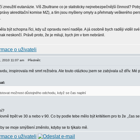
čí zneužití eutanázie. Víš Zbultrane co je statisticky nejnebezpečnější činnost? Pob
rávy akreditační komise MZ), a tím jsou myšleny omyly a přehmaty veškerého person
.
la být schopna říci, kdy už opravdu není naděje. A já osobně bych raději viděl sv
inak neskončí. Právě proto, že je miluji, bych jim v tom nebránil.
30, 2010 11:07 am
Předmět:
du, inspirovala mě smrt režiséra. Ale touto otázkou jsem se zabývala už dřív. Mé po
al:
istovat možnost důstojného odchodu, když se čas naplní
ní?
ně trpět ve 30 a nebo v 90. Co by podle tebe mělo být kritétiem pro to že ,,čas se n
by se moje smýšlení změnilo, kdyby se to týkalo mě.