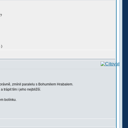
.?
)
právně, zmínil paralelu s Bohumilem Hrabalem.
rápit tím i jeho nejbližší.
ém bolínku.