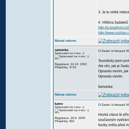
3. Je tu velké nebe
4. Většina žadatelů 
http://is.braillnet.
http://www.rozhlas
Návrat nahoru
samanka
Zaslal: út listopad 
Spisovatel na n-tou :-)
Teoreticky jsem pro
Registrace: 24.10. 2002
Ale vím, jak je čast
Příspěvky: 3733
Opravdu nevím, jak 
Opravdu nevím.
šamanka
Návrat nahoru
kamo
Zaslal: út listopad 
Spisovatel na n-tou :-)
Hezká citace té přís
Registrace: 29.6. 2005
současným vydíráním
Příspěvky: 901
hezky zněla před mn