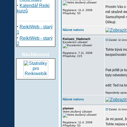
·
Kalendář Reiki
Prosím Vás o 
kurzů
Registrace: 11.4. 2008
mě strašně de
Příspěvky: 53
Samozřejmě mu
Děkuji.
·
ReikiWeb - starý
Návrat nahoru
1
·
ReikiWeb - starý
Kwisatz_Haderach
Zaslal: út ún
Excelentní uživatel
2
Tohle bývá ind
Registrace: 7.11. 2008
Návštěvnost
bezpečnostní 
Příspěvky: 215
Pak ještě je 
byly odvedeny 
edit: Teď na 
Naposledy uprav
Návrat nahoru
plamen
Zaslal: út ún
Velmi zkušený uživatel
Je mi jasné, 
Registrace: 11.4. 2008
Tohle nejsou 
Příspěvky: 53