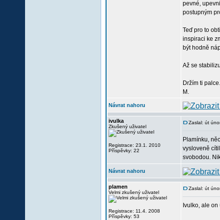
pevné, upevni 
postupným pr
Teď pro to ob
inspiraci ke 
být hodně náp
Až se stabiliz
Držím ti palce
M.
Návrat nahoru
ivulka
Zaslal: út ún
Zkušený uživatel
Plamínku, něc
Registrace: 23.1. 2010
vysloveně cít
Příspěvky: 22
svobodou. Nik
Návrat nahoru
plamen
Zaslal: út ún
Velmi zkušený uživatel
Ivulko, ale o
Registrace: 11.4. 2008
Příspěvky: 53