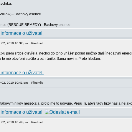
sychiku.
 (Willow) - Bachovy esence
sence (RESCUE REMEDY) - Bachovy esence
or 02, 2010 10:32 pm
Předmět:
tku jsem srdce otevřela, nechci do toho vnášet pokud možno další negativní energie,
a to mé otevření stačilo a ochránilo. Sama nevím. Proto hledám.
or 02, 2010 10:41 pm
Předmět:
takovým nikdy nesetkala, proto mě to udivuje. Přeju Ti, abys tady brzy našla nějak
or 02, 2010 10:44 pm
Předmět: