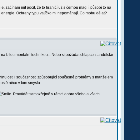
 začínám mít pocit, že to hraničí už s černou magií, působí to na
ek energie. Ochrany typu vajíčko mi nepomáhají. Co mohu dělat?
né na bílou mentální technikou... Nebo si požádat chlapce z andělské
 z minulosti i současnosti způsobující současné problémy s manželem
rostě něco v tom smyslu...
. Provádět samozřejmě v rámci dobra všeho a všech...