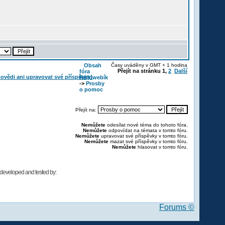
Obsah
Časy uváděny v GMT + 1 hodina
Přejít na stránku
1
,
2
Další
fóra
Reikiwebík
->
Prosby
o pomoc
Přejít na:
Nemůžete
odesílat nové téma do tohoto fóra.
Nemůžete
odpovídat na témata v tomto fóru.
Nemůžete
upravovat své příspěvky v tomto fóru.
Nemůžete
mazat své příspěvky v tomto fóru.
Nemůžete
hlasovat v tomto fóru.
developed and tested by:
Forums ©