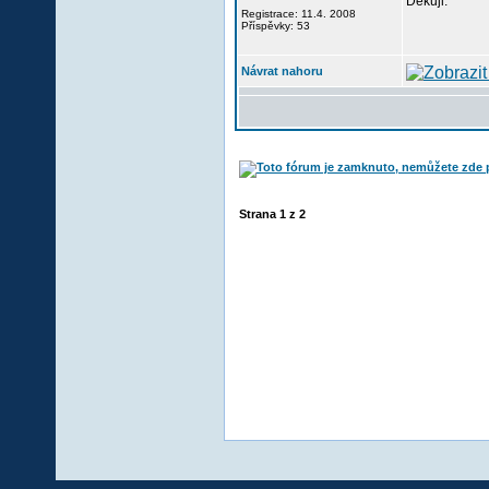
Děkuji.
Registrace: 11.4. 2008
Příspěvky: 53
Návrat nahoru
Strana
1
z
2