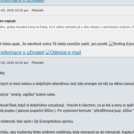
or 02, 2010 10:22 pm
Předmět:
en napsal:
íku, jedna moudrá žena mi řekla, že k němu nemohu jít v této situaci s otevřeným srdcem, ž
ch řekla opak...že otevřené srdce Tě nikdy nemůže zabít...jen posílit.
or 02, 2010 10:31 pm
Předmět:
iky:
 bych si mezi sebou a dotyčným skleněnou zeď, kdy energie od něj na stěnu narazí, 
st je " energ. vajíčko" kolem sebe.
kusit říkat, když si dotyčného vizualizuji : Vracím ti všechno, co je tvé a beru si z
sti pupku ( jakousi pupeční šňůru ). Po vyslovení formule " přestřihnout pup. sňůru 
v místnosti, kde spím i žiji Energetickou sprchu.
sychiku, aby myšlenky tímto směrem neběhaly, tedy nevracet se do minulosti. Kapky A