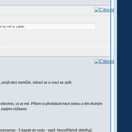
e by mě to zabilo.
projít skrz nemůže, odrazí se a vrací se zpět.
pět všechno, co je mé. Přitom si představit mezi sebou a tím druhým
" zlatými nůžkami.
venamax - 5 kapek do vody - vypít. Neuvěřitelně zklidňují,