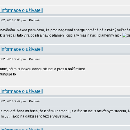
or 02, 2010 8:08 pm
Předmět:
nevěděla. Někde jsem četla, že proti negativní energii pomáhá pálit každý večer če
ak tě třeba i tato víra posílí a navíc plamen i čistí a ty máš navíc i plamenný nick
or 02, 2010 9:43 pm
Předmět:
mé, přijmi s láskou danou situaci a pros o boží milost
 funguje to
or 02, 2010 9:49 pm
Předmět:
na moudrá žena mi řekla, že k němu nemohu jít v této situaci s otevřeným srdcem, ž
mluví. Takto na dálku se to těžce vysvětluje...