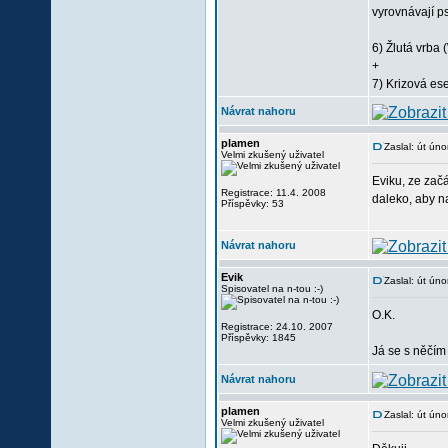
vyrovnávají p
6) Žlutá vrba
+
7) Krizová e
Návrat nahoru
plamen
Zaslal: út ún
Velmi zkušený uživatel
Eviku, ze začá
Registrace: 11.4. 2008
daleko, aby n
Příspěvky: 53
Návrat nahoru
Evik
Zaslal: út ún
Spisovatel na n-tou :-)
O.K.
Registrace: 24.10. 2007
Příspěvky: 1845
Já se s něčím 
Návrat nahoru
plamen
Zaslal: út ún
Velmi zkušený uživatel