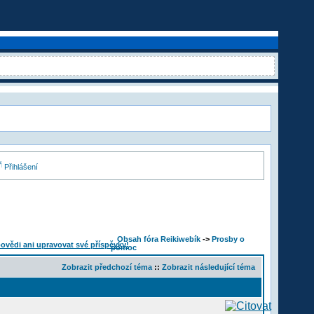
Přihlášení
Obsah fóra Reikiwebík
->
Prosby o
pomoc
Zobrazit předchozí téma
::
Zobrazit následující téma