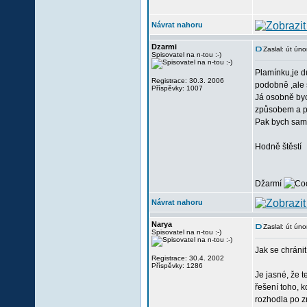
Návrat nahoru
Dzarmi
Zaslal: út ún
Spisovatel na n-tou :-)
Plamínku,je d
Registrace: 30.3. 2006
podobně ,ale 
Příspěvky: 1007
Já osobně byc
způsobem a pr
Pak bych samo
Hodně štěstí
Džarmí
Návrat nahoru
Narya
Zaslal: út ún
Spisovatel na n-tou :-)
Jak se chráni
Registrace: 30.4. 2002
Příspěvky: 1286
Je jasné, že t
řešení toho, k
rozhodla po zr