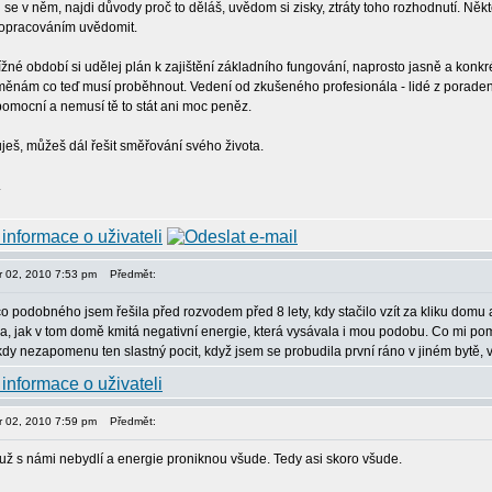
se v něm, najdi důvody proč to děláš, uvědom si zisky, ztráty toho rozhodnutí. Někt
opracováním uvědomit.
tížné období si udělej plán k zajištění základního fungování, naprosto jasně a kon
změnám co teď musí proběhnout. Vedení od zkušeného profesionála - lidé z poraden
omocní a nemusí tě to stát ani moc peněz.
uješ, můžeš dál řešit směřování svého života.
.
or 02, 2010 7:53 pm
Předmět:
o podobného jsem řešila před rozvodem před 8 lety, kdy stačilo vzít za kliku domu 
ila, jak v tom domě kmitá negativní energie, která vysávala i mou podobu. Co mi p
dy nezapomenu ten slastný pocit, když jsem se probudila první ráno v jiném bytě, v
or 02, 2010 7:59 pm
Předmět:
n už s námi nebydlí a energie proniknou všude. Tedy asi skoro všude.