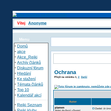
Vítej
Anonyme
Menu
·
Domů
·
akce
·
Akce_Reiki
·
Archív článků
·
Diskuzní fórum
Ochrana
·
Hledání
Přejít na stránku
1
,
2
Další
·
Ke stažení
·
Témata článků
·
Top 10
·
Kalendář akcí
Autor
·
Reiki Seznam
plamen
Zaslal: út ún
·
Reiki kluby
Velmi zkušený uživatel