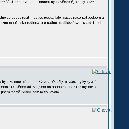
eré částí toho rozhodnutí mohou být nevědomé, ale i ty si lze
krétně co budeš řešit hned, co počká, kde můžeš načerpat podporu a
 typu manželsko-rodinná, pro rodinu mezilidské vztahy atd. ti mohou
a byla ze mne mátoha bez života. Odešly mi všechny kytky a já
omohlo? Odstěhování. Šla jsem do podnájmu, bez koruny, ale se
 jiném městě. Nikdy jsem nezalitovala.