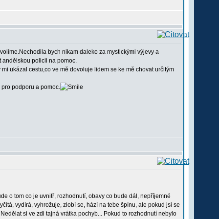
ovolíme.Nechodila bych nikam daleko za mystickými výjevy a
t andělskou policii na pomoc.
 mi ukázal cestu,co ve mě dovoluje lidem se ke mě chovat určitým
ě pro podporu a pomoc.
ude o tom co je uvnitř, rozhodnutí, obavy co bude dál, nepříjemné
tá, vydírá, vyhrožuje, zlobí se, hází na tebe špínu, ale pokud jsi se
 Nedělat si ve zdi tajná vrátka pochyb... Pokud to rozhodnutí nebylo