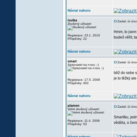
Návrat nahoru
ivulka
Zaslal: út ún
Zkušený uživatel
Hmm, to jsem 
Registrace: 23.1. 2010
budeš věřit, t
Příspěvky: 22
Návrat nahoru
smart
Zaslal: út ún
Spisovatel na n-tou :-)
běž do sebe sa
je to těžký ale
Registrace: 17.5. 2008
Příspěvky: 402
Návrat nahoru
plamen
Zaslal: út ún
Velmi zkušený uživatel
Smartíku, jed
Registrace: 11.4. 2008
věděla, o čem 
Příspěvky: 53
Návrat nahoru