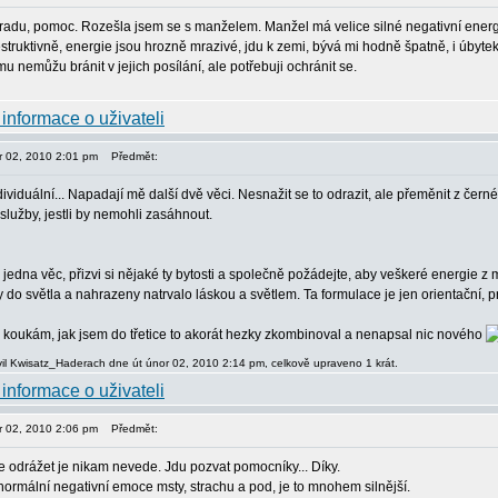
radu, pomoc. Rozešla jsem se s manželem. Manžel má velice silné negativní energie,
struktivně, energie jsou hrozně mrazivé, jdu k zemi, bývá mi hodně špatně, i úbyt
 nemůžu bránit v jejich posílání, ale potřebuji ochránit se.
or 02, 2010 2:01 pm
Předmět:
ividuální... Napadají mě další dvě věci. Nesnažit se to odrazit, ale přeměnit z čer
služby, jestli by nemohli zasáhnout.
tu jedna věc, přizvi si nějaké ty bytosti a společně požádejte, aby veškeré energie
do světla a nahrazeny natrvalo láskou a světlem. Ta formulace je jen orientační, p
to koukám, jak jsem do třetice to akorát hezky zkombinoval a nenapsal nic nového
il Kwisatz_Haderach dne út únor 02, 2010 2:14 pm, celkově upraveno 1 krát.
or 02, 2010 2:06 pm
Předmět:
že odrážet je nikam nevede. Jdu pozvat pomocníky... Díky.
normální negativní emoce msty, strachu a pod, je to mnohem silnější.