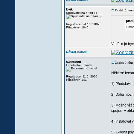
Evik
Zaslal: út ún
Spisovatel na n-tou :-)
plam
Registrace: 24.10. 2007
Smart
Příspěvky: 1845
Vidíš, a já by
Návrat nahoru
sanmoon
Zaslal: út ún
Excelentní uživatel
Některé techn
Registrace: 11.6. 2009
Příspěvky: 141
1) Představila
2) Další možno
3) Možno též z
spojení v obla
4) Instalovat 
5) Zklidnit p