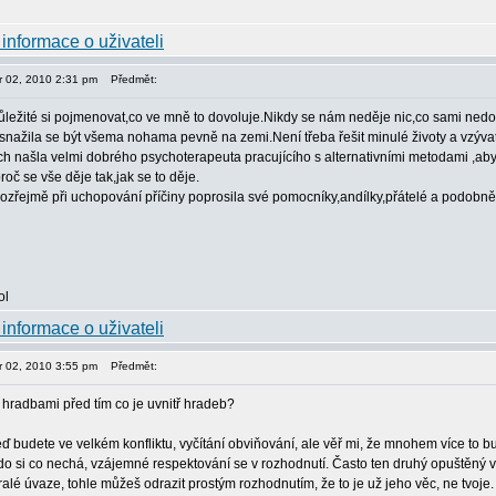
or 02, 2010 2:31 pm
Předmět:
ůležité si pojmenovat,co ve mně to dovoluje.Nikdy se nám neděje nic,co sami ned
snažila se být všema nohama pevně na zemi.Není třeba řešit minulé životy a vzýva
h našla velmi dobrého psychoterapeuta pracujícího s alternativními metodami ,aby
oč se vše děje tak,jak se to děje.
zřejmě při uchopování příčiny poprosila své pomocníky,andílky,přátelé a podobn
or 02, 2010 3:55 pm
Předmět:
t hradbami před tím co je uvnitř hradeb?
eď budete ve velkém konfliktu, vyčítání obviňování, ale věř mi, že mnohem více to b
do si co nechá, vzájemné respektování se v rozhodnutí. Často ten druhý opuštěný vyčí
alé úvaze, tohle můžeš odrazit prostým rozhodnutím, že to je už jeho věc, ne tvoje.