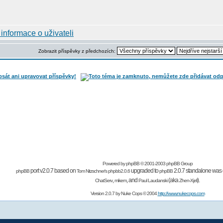
Zobrazit příspěvky z předchozích:
Powered by
phpBB
© 2001-2003 phpBB Group
port v2.0.7 based on
upgraded to
2.0.7 standalone was 
phpBB
Tom Nitzschner's
phpbb2.0.6
phpBB
,
,
and
(aka
).
ChatServ
mikem
Paul Laudanski
Zhen-Xjell
Version 2.0.7 by
Nuke Cops
© 2004
http://www.nukecops.com