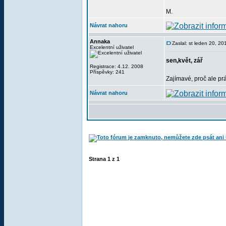
M.
Návrat nahoru
Annaka
Zaslal: st leden 20, 2
Excelentní uživatel
sen,květ, zář
Registrace: 4.12. 2008
Příspěvky: 241
Zajímavé, proč ale p
Návrat nahoru
Strana
1
z
1