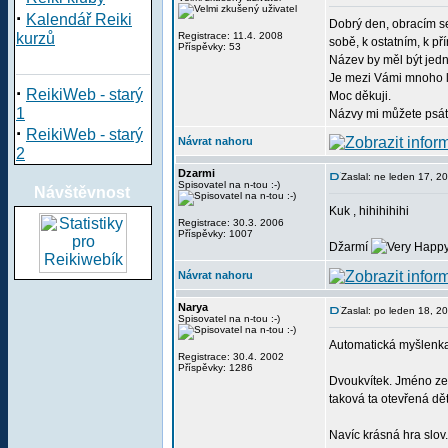
·
Kalendář Reiki
Dobrý den, obracím se
kurzů
Registrace: 11.4. 2008
sobě, k ostatním, k př
Příspěvky: 53
Název by měl být jedn
Je mezi Vámi mnoho li
·
ReikiWeb - starý
Moc děkuji.
1
Názvy mi můžete psát
·
ReikiWeb - starý
Návrat nahoru
2
Dzarmi
Zaslal: ne leden 17, 2
Spisovatel na n-tou :-)
Návštěvnost
Kuk , hihihihihi
Registrace: 30.3. 2006
Příspěvky: 1007
Džarmí
Návrat nahoru
Narya
Zaslal: po leden 18, 2
Spisovatel na n-tou :-)
Automatická myšlenka
Registrace: 30.4. 2002
Příspěvky: 1286
Dvoukvítek. Jméno ze 
taková ta otevřená dě
Navíc krásná hra slov.