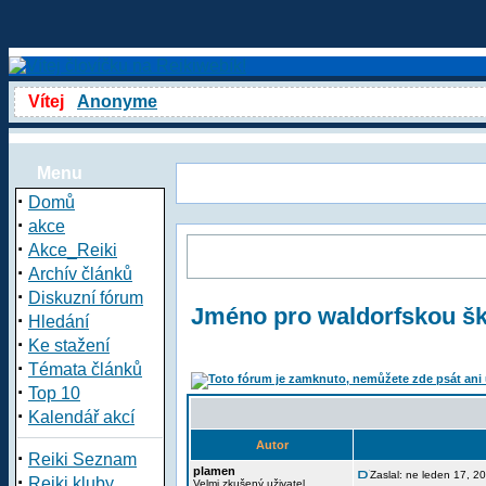
Vítej
Anonyme
Menu
·
Domů
·
akce
·
Akce_Reiki
·
Archív článků
·
Diskuzní fórum
Jméno pro waldorfskou š
·
Hledání
·
Ke stažení
·
Témata článků
·
Top 10
·
Kalendář akcí
Autor
·
Reiki Seznam
plamen
Zaslal: ne leden 17, 
·
Reiki kluby
Velmi zkušený uživatel