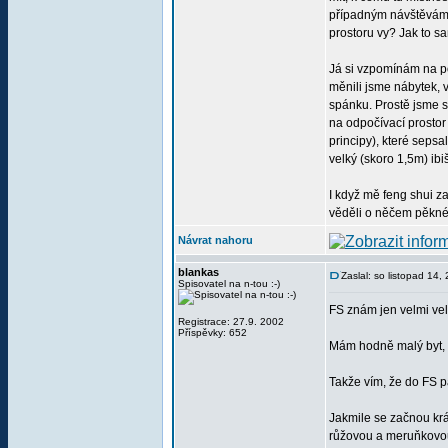
případným návštěvám. 
prostoru vy? Jak to sa
Já si vzpomínám na po
měnili jsme nábytek, v
spánku. Prostě jsme si
na odpočívací prostor 
principy), které sepsa
velký (skoro 1,5m) ib
I když mě feng shui za
věděli o něčem pěkné
Návrat nahoru
blankas
Zaslal: so listopad 14
Spisovatel na n-tou :-)
FS znám jen velmi vel
Registrace: 27.9. 2002
Příspěvky: 652
Mám hodně malý byt, t
Takže vím, že do FS pat
Jakmile se začnou krá
růžovou a meruňkovou.