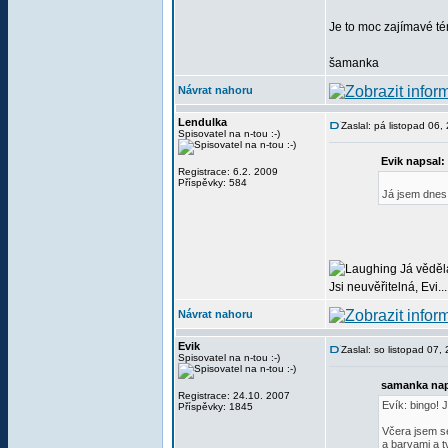
Je to moc zajímavé té
šamanka
Návrat nahoru
Lendulka
Zaslal: pá listopad 06
Spisovatel na n-tou :-)
Evik napsal:
Registrace: 6.2. 2009
Příspěvky: 584
Já jsem dnes 
Já věděla
Jsi neuvěřitelná, Evi.....
Návrat nahoru
Evik
Zaslal: so listopad 07
Spisovatel na n-tou :-)
samanka nap
Registrace: 24.10. 2007
Evík: bingo! 
Příspěvky: 1845
Včera jsem s
a barvami a t