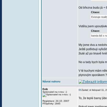
Od března budu já + 6
Citace:
Existuje real
Viděla jsem upoutávku 
Citace:
banda lidí s
My jsme dva a nedoho
Ještě potřebuji vyřeš
žluté až po tmavě hně
No a tady bych byla 
V té kuchyni mám několi
plynovým sporákem ? J
Návrat nahoru
Evik
Zaslal: st listopad 11,
Spisovatel na n-tou :-)
To, že teplé barvy jí
Registrace: 24.10. 2007
Příspěvky: 1845
Pokud jsem zastáncem 