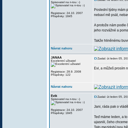
Spisovatel na n-tou :-)
Poslední týdny mám po
Registrace: 24.10. 2007
nebaví mě psát, nebav
Příspěvky: 1845
A protože nám podle 
jeho rozvážné a poma
Takže hliněnému buvol
Návrat nahoru
JANAA
Zaslal: út leden 05, 2
Excelentní uživatel
Evi, a můžeš prosím n
Registrace: 28.9. 2008
Příspěvky: 122
Návrat nahoru
Evik
Zaslal: út leden 05, 2
Spisovatel na n-tou :-)
Jani, ráda pak o vlád
Registrace: 24.10. 2007
Příspěvky: 1845
Teď máme leden, a to j
ujasnili, čeho chceme
Tato mezidobí jsou bě