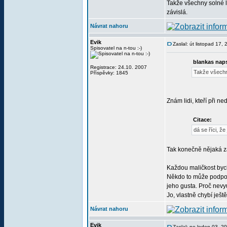
Takže všechny solné la
závislá.
Návrat nahoru
Evik
Zaslal: út listopad 17
Spisovatel na n-tou :-)
blankas naps
Registrace: 24.10. 2007
Takže všechny
Příspěvky: 1845
Znám lidi, kteří při 
Citace:
dá se říci, že
Tak konečně nějaká zá
Každou maličkost bych
Někdo to může podpoři
jeho gusta. Proč nevy
Jo, vlastně chybí ješt
Návrat nahoru
Evik
Zaslal: ne leden 03, 2