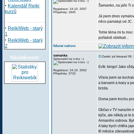
·
Kalendář Reiki
Šamanko, na jaře Ti si
Registrace: 24.10. 2007
kurzů
Příspěvky: 1845
Já jsem dnes vymalova
něco pamatuji od JC. T
·
ReikiWeb - starý
Tohle téma mi tu moc 
1
pořádně oblékali...
·
ReikiWeb - starý
2
Návrat nahoru
samanka
Zaslal: pá listopad 06
Návštěvnost
Spisovatel na n-tou :-)
Evík: bingo! Jako vždy
Registrace: 24.10. 2002
Příspěvky: 3733
Včera jsem se kochal
a barvami a tvary a po
brzda.
Doma jsem trochu pro
Občas v TV narazím na 
kýče, ale někdy je to 
Armaniho ostrova. Byl
A taky bych chtěla ja
tři měsíce zdevastovat