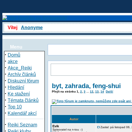
Vítej
Anonyme
Menu
·
Domů
·
akce
·
Akce_Reiki
·
Archív článků
·
Diskuzní fórum
byt, zahrada, feng-shui
·
Hledání
Přejít na stránku
1
,
2
,
3
...
12
,
13
,
14
Další
·
Ke stažení
·
Témata článků
·
Top 10
·
Kalendář akcí
Autor
·
Reiki Seznam
Evik
Zaslal: pá listopad 06
·
Spisovatel na n-tou :-)
Reiki kluby