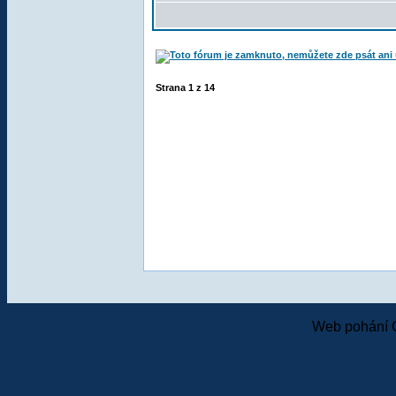
Strana
1
z
14
Web pohání 