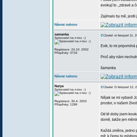
evokují to ,,zdravé a
Zajímalo by mě, jestli
Návrat nahoru
samanka
Zaslal: st listopad 11,
Spisovatel na n-tou :-)
Evik, to mi pripomíná
Registrace: 24.10. 2002
Příspěvky: 3733
Proč aby nám nechutna
šamanka
Návrat nahoru
Narya
Zaslal: čt listopad 12,
Spisovatel na n-tou :-)
Nějak se mi vybavil J
Registrace: 30.4. 2002
prostor, o našem živo
Příspěvky: 1286
Od té doby jsem koukal
domě, takže jen měním 
Každá změna, jedno po
mít, k čemu tu místno