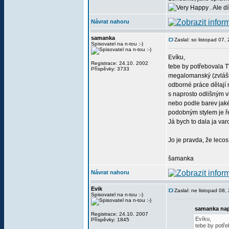
. Ale d
Návrat nahoru
samanka
Zaslal: so listopad 07
Spisovatel na n-tou :-)
Evíku,
Registrace: 24.10. 2002
tebe by potřebovala TV
Příspěvky: 3733
megalomanský (zvlášť 
odborné práce dělají 
s naprosto odlišným v
nebo podle barev jaké 
podobným stylem je ře
Já bych to dala ja var
Jo je pravda, že lecos
šamanka
Návrat nahoru
Evik
Zaslal: ne listopad 08
Spisovatel na n-tou :-)
samanka nap
Registrace: 24.10. 2007
Evíku,
Příspěvky: 1845
tebe by potře