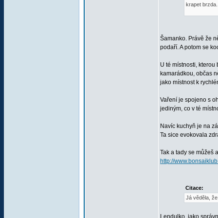
krapet brzda.
Šamanko. Právě že něk
podaří. A potom se k
U té místnosti, kterou
kamarádkou, občas něc
jako místnost k rychlé
Vaření je spojeno s oh
jediným, co v té místn
Navíc kuchyň je na zá
Ta sice evokovala zdr
Tak a tady se můžeš a
http://www.bonsaiklu
Citace:
Já věděla, že 
Lendulko, jako správn