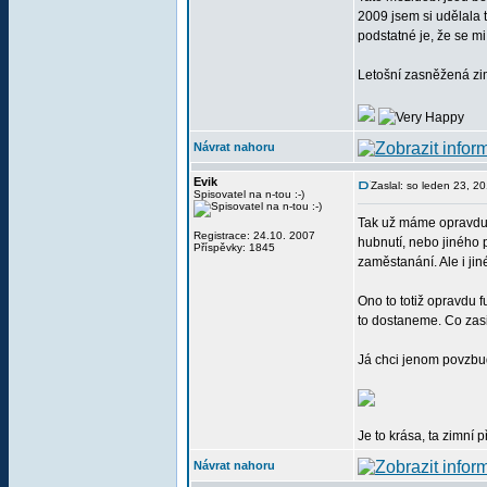
2009 jsem si udělala 
podstatné je, že se mi
Letošní zasněžená zim
Návrat nahoru
Evik
Zaslal: so leden 23, 2
Spisovatel na n-tou :-)
Tak už máme opravdu j
Registrace: 24.10. 2007
hubnutí, nebo jiného p
Příspěvky: 1845
zaměstanání. Ale i jiné
Ono to totiž opravdu 
to dostaneme. Co zasi
Já chci jenom povzbudi
Je to krása, ta zimní 
Návrat nahoru