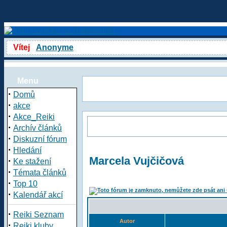
Vítej
Anonyme
Menu
·
Domů
·
akce
·
Akce_Reiki
·
Archív článků
·
Diskuzní fórum
·
Hledání
Marcela Vujčičová
·
Ke stažení
·
Témata článků
·
Top 10
·
Kalendář akcí
·
Reiki Seznam
Autor
·
Reiki kluby