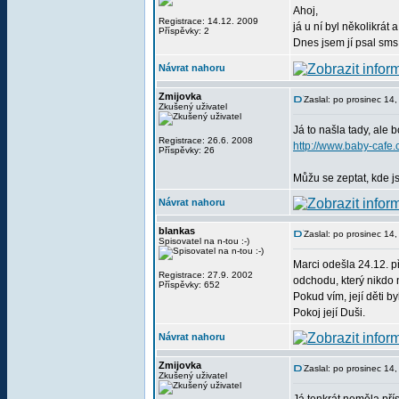
Ahoj,
Registrace: 14.12. 2009
já u ní byl několikrát 
Příspěvky: 2
Dnes jsem jí psal sms, 
Návrat nahoru
Zmijovka
Zaslal: po prosinec 14
Zkušený uživatel
Já to našla tady, ale 
Registrace: 26.6. 2008
http://www.baby-caf
Příspěvky: 26
Můžu se zeptat, kde jsi 
Návrat nahoru
blankas
Zaslal: po prosinec 14
Spisovatel na n-tou :-)
Marci odešla 24.12. př
Registrace: 27.9. 2002
odchodu, který nikdo 
Příspěvky: 652
Pokud vím, její děti b
Pokoj její Duši.
Návrat nahoru
Zmijovka
Zaslal: po prosinec 14
Zkušený uživatel