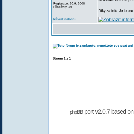
Já tenkrát neměla pří
Registrace: 26.6. 2008
Příspěvky: 26
Díky za info. Je to p
Návrat nahoru
Strana
1
z
1
port v2.0.7 based o
phpBB