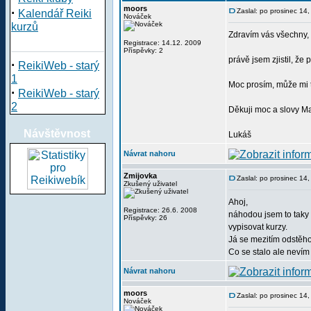
moors
·
Zaslal: po prosinec 14
Kalendář Reiki
Nováček
kurzů
Zdravím vás všechny,
Registrace: 14.12. 2009
Příspěvky: 2
právě jsem zjistil, že
·
ReikiWeb - starý
1
Moc prosím, může mi t
·
ReikiWeb - starý
2
Děkuji moc a slovy Mar
Návštěvnost
Lukáš
Návrat nahoru
Zmijovka
Zaslal: po prosinec 14
Zkušený uživatel
Ahoj,
Registrace: 26.6. 2008
náhodou jsem to taky 
Příspěvky: 26
vypisovat kurzy.
Já se mezitím odstěho
Co se stalo ale nevím 
Návrat nahoru
moors
Zaslal: po prosinec 14
Nováček